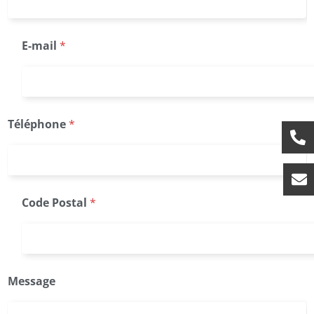
e
P
o
E-mail
*
s
t
a
l
Téléphone
*
Code Postal
*
Message