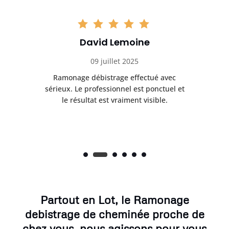
David Lemoine
09 juillet 2025
ge.
Ramonage débistrage effectué avec
été
sérieux. Le professionnel est ponctuel et
ch
le résultat est vraiment visible.
Partout en Lot, le Ramonage
debistrage de cheminée proche de
chez vous, nous agissons pour vous