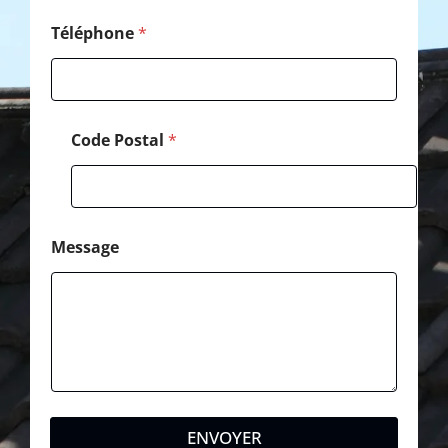
é
l
Téléphone
*
é
p
h
o
n
Code Postal
*
e
Message
ENVOYER