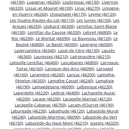
(46100)
,
Lugagnac (46260)
,
Loubressac (46130)
,
Livernon
(46320)
,
Lissac-et-Mouret (46100)
,
Linac (46270)
,
Limogne-
en-Quercy (46260)
,
Lhospitalet (46170)
,
Leyme (46120)
,
Les Quatre-Routes-du-Lot (46110)
,
Les Junies (46150)
,
Les
Arques (46250)
,
Léobard (46300)
,
Lentillac-Saint-Blaise
(46100)
,
Lentillac-du-Causse (46330)
,
Lebreil (46800)
,
Le
Roc (46200)
,
Le Montat (46090)
,
Le Bouyssou (46120)
,
Le
Boulvé (46800)
,
Le Bastit (46500)
,
Lavergne (46500)
,
Lavercantière (46340)
,
Laval-de-Cère (46130)
,
Lauzès
(46360)
,
Lauresses (46210)
,
Latronquière (46210)
,
Latouille-Lentillac (46400)
,
Lascabanes (46800)
,
Larroque-
Toirac (46160)
,
Laroque-des-Arcs (46090)
,
Larnagol
(46160)
,
Laramière (46260)
,
Lanzac (46200)
,
Lamothe-
Fénelon (46350)
,
Lamothe-Cassel (46240)
,
Lamativie
(46190)
,
Lamagdelaine (46090)
,
Lalbenque (46230)
,
Lagardelle (46220)
,
Ladirat (46400)
,
Lachapelle-Auzac
(46200)
,
Lacave (46200)
,
Lacapelle-Marival (46120)
,
Lacapelle-Cabanac (46700)
,
Lacam-d’Ourcet (46190)
,
Laburgade (46230)
,
Labathude (46120)
,
Labastide-Murat
(46240)
,
Labastide-Marnhac (46090)
,
Labastide-du-Vert
(46150)
,
Labastide-du-Haut-Mont (46210)
,
Issepts (46320)
,