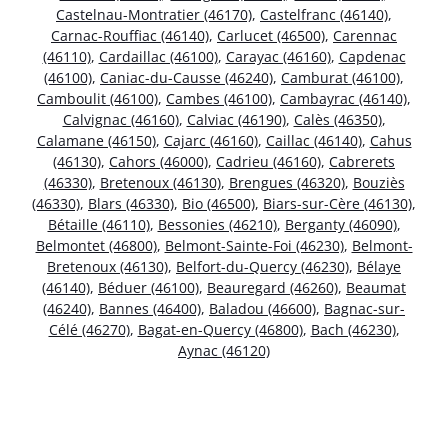
Castelnau-Montratier (46170)
,
Castelfranc (46140)
,
Carnac-Rouffiac (46140)
,
Carlucet (46500)
,
Carennac
(46110)
,
Cardaillac (46100)
,
Carayac (46160)
,
Capdenac
(46100)
,
Caniac-du-Causse (46240)
,
Camburat (46100)
,
Camboulit (46100)
,
Cambes (46100)
,
Cambayrac (46140)
,
Calvignac (46160)
,
Calviac (46190)
,
Calès (46350)
,
Calamane (46150)
,
Cajarc (46160)
,
Caillac (46140)
,
Cahus
(46130)
,
Cahors (46000)
,
Cadrieu (46160)
,
Cabrerets
(46330)
,
Bretenoux (46130)
,
Brengues (46320)
,
Bouziès
(46330)
,
Blars (46330)
,
Bio (46500)
,
Biars-sur-Cère (46130)
,
Bétaille (46110)
,
Bessonies (46210)
,
Berganty (46090)
,
Belmontet (46800)
,
Belmont-Sainte-Foi (46230)
,
Belmont-
Bretenoux (46130)
,
Belfort-du-Quercy (46230)
,
Bélaye
(46140)
,
Béduer (46100)
,
Beauregard (46260)
,
Beaumat
(46240)
,
Bannes (46400)
,
Baladou (46600)
,
Bagnac-sur-
Célé (46270)
,
Bagat-en-Quercy (46800)
,
Bach (46230)
,
Aynac (46120)