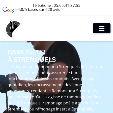
Téléphone :
05.65.41.37.55
4.8/5 basés sur 628 avis
RAMONEUR
À STRENQUELS
Le recours au Ramoneur à Strenquels devient une
étape essentielle pour assurer le bon
fonctionnement de vos conduits. Avec l’usage
quotidien, les encrassements deviennent
importants, rendant le Ramoneur à Strenquels
indispensable. Qu’il s’agisse de ramonage poêle à
bois à Strenquels, ramonage poêle à granulés à
Strenquels ou ramonage insert à Strenquels,