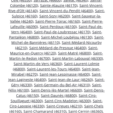
Célé (46330)
,
Sarrazac (46600)
,
Salviac (46340)
,
Sainte-
Colombe (46120)
,
Sainte-Alauzie (46170)
,
Saint-Vincent-
Rive-d’Olt (46140)
,
Saint-Vincent-du-Pendit (46400)
,
Saint-
Sulpice (46160)
,
Saint-Sozy (46200)
,
Saint-Sauveur-la-
Vallée (46240)
,
Saint-Pierre-Toirac (46160)
,
Saint-Pierre-
Lafeuille (46090)
,
Saint-Perdoux (46100)
,
Saint-Paul-de-
Vern (46400)
,
Saint-Paul-de-Loubressac (46170)
,
Saint-
Pantaléon (46800)
,
Saint-Michel-Loubéjou (46130)
,
Saint-
Michel-de-Bannières (46110)
,
Saint-Médard-Nicourby
(46210)
,
Saint-Médard-de-Presque (46400)
,
Saint-
Maurice-en-Quercy (46120)
,
Saint-Matré (46800)
,
Saint-
Martin-le-Redon (46700)
,
Saint-Martin-Labouval (46330)
,
Saint-Martin-de-Vers (46360)
,
Saint-Laurent-Lolmie
(46800)
,
Saint-Laurent-les-Tours (46400)
,
Saint-Jean-
Mirabel (46270)
,
Saint-Jean-Lespinasse (46400)
,
Saint-
Jean-Lagineste (46400)
,
Saint-Jean-de-Laur (46260)
,
Saint-
Géry (46330)
,
Saint-Germain-du-Bel-Air (46310)
,
Saint-
Félix (46100)
,
Saint-Denis-lès-Martel (46600)
,
Saint-Denis-
Catus (46150)
,
Saint-Daunès (46800)
,
Saint-Cirq-
Souillaguet (46300)
,
Saint-Cirq-Madelon (46300)
,
Saint-
Cirq-Lapopie (46330)
,
Saint-Cirgues (46210)
,
Saint-Chels
(46160)
,
Saint-Chamarand (46310)
,
Saint-Cernin (46360)
,