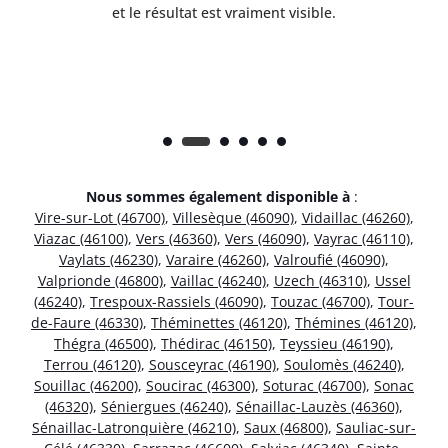
et le résultat est vraiment visible.
e
Nous sommes également disponible à
:
Vire-sur-Lot (46700)
,
Villesèque (46090)
,
Vidaillac (46260)
,
Viazac (46100)
,
Vers (46360)
,
Vers (46090)
,
Vayrac (46110)
,
Vaylats (46230)
,
Varaire (46260)
,
Valroufié (46090)
,
Valprionde (46800)
,
Vaillac (46240)
,
Uzech (46310)
,
Ussel
(46240)
,
Trespoux-Rassiels (46090)
,
Touzac (46700)
,
Tour-
de-Faure (46330)
,
Théminettes (46120)
,
Thémines (46120)
,
Thégra (46500)
,
Thédirac (46150)
,
Teyssieu (46190)
,
Terrou (46120)
,
Sousceyrac (46190)
,
Soulomès (46240)
,
Souillac (46200)
,
Soucirac (46300)
,
Soturac (46700)
,
Sonac
(46320)
,
Séniergues (46240)
,
Sénaillac-Lauzès (46360)
,
Sénaillac-Latronquière (46210)
,
Saux (46800)
,
Sauliac-sur-