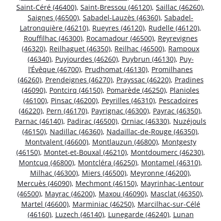
Saint-Céré (46400)
,
Saint-Bressou (46120)
,
Saillac (46260)
,
Saignes (46500)
,
Sabadel-Lauzès (46360)
,
Sabadel-
Latronquière (46210)
,
Rueyres (46120)
,
Rudelle (46120)
,
Rouffilhac (46300)
,
Rocamadour (46500)
,
Reyrevignes
(46320)
,
Reilhaguet (46350)
,
Reilhac (46500)
,
Rampoux
(46340)
,
Puyjourdes (46260)
,
Puybrun (46130)
,
Puy-
l’Évêque (46700)
,
Prudhomat (46130)
,
Promilhanes
(46260)
,
Prendeignes (46270)
,
Prayssac (46220)
,
Pradines
(46090)
,
Pontcirq (46150)
,
Pomarède (46250)
,
Planioles
(46100)
,
Pinsac (46200)
,
Peyrilles (46310)
,
Pescadoires
(46220)
,
Pern (46170)
,
Payrignac (46300)
,
Payrac (46350)
,
Parnac (46140)
,
Padirac (46500)
,
Orniac (46330)
,
Nuzéjouls
(46150)
,
Nadillac (46360)
,
Nadaillac-de-Rouge (46350)
,
Montvalent (46600)
,
Montlauzun (46800)
,
Montgesty
(46150)
,
Montet-et-Bouxal (46210)
,
Montdoumerc (46230)
,
Montcuq (46800)
,
Montcléra (46250)
,
Montamel (46310)
,
Milhac (46300)
,
Miers (46500)
,
Meyronne (46200)
,
Mercuès (46090)
,
Mechmont (46150)
,
Mayrinhac-Lentour
(46500)
,
Mayrac (46200)
,
Maxou (46090)
,
Masclat (46350)
,
Martel (46600)
,
Marminiac (46250)
,
Marcilhac-sur-Célé
(46160)
,
Luzech (46140)
,
Lunegarde (46240)
,
Lunan