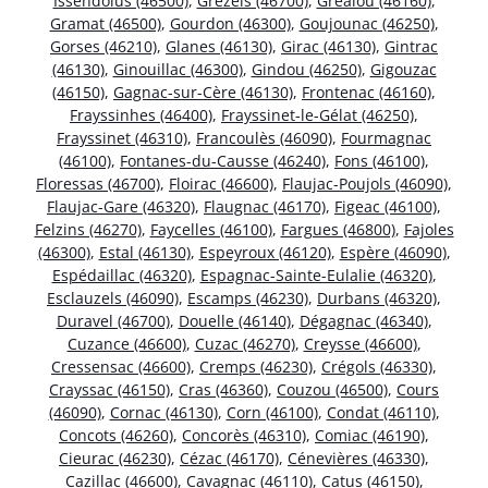
Issendolus (46500)
,
Grézels (46700)
,
Gréalou (46160)
,
Gramat (46500)
,
Gourdon (46300)
,
Goujounac (46250)
,
Gorses (46210)
,
Glanes (46130)
,
Girac (46130)
,
Gintrac
(46130)
,
Ginouillac (46300)
,
Gindou (46250)
,
Gigouzac
(46150)
,
Gagnac-sur-Cère (46130)
,
Frontenac (46160)
,
Frayssinhes (46400)
,
Frayssinet-le-Gélat (46250)
,
Frayssinet (46310)
,
Francoulès (46090)
,
Fourmagnac
(46100)
,
Fontanes-du-Causse (46240)
,
Fons (46100)
,
Floressas (46700)
,
Floirac (46600)
,
Flaujac-Poujols (46090)
,
Flaujac-Gare (46320)
,
Flaugnac (46170)
,
Figeac (46100)
,
Felzins (46270)
,
Faycelles (46100)
,
Fargues (46800)
,
Fajoles
(46300)
,
Estal (46130)
,
Espeyroux (46120)
,
Espère (46090)
,
Espédaillac (46320)
,
Espagnac-Sainte-Eulalie (46320)
,
Esclauzels (46090)
,
Escamps (46230)
,
Durbans (46320)
,
Duravel (46700)
,
Douelle (46140)
,
Dégagnac (46340)
,
Cuzance (46600)
,
Cuzac (46270)
,
Creysse (46600)
,
Cressensac (46600)
,
Cremps (46230)
,
Crégols (46330)
,
Crayssac (46150)
,
Cras (46360)
,
Couzou (46500)
,
Cours
(46090)
,
Cornac (46130)
,
Corn (46100)
,
Condat (46110)
,
Concots (46260)
,
Concorès (46310)
,
Comiac (46190)
,
Cieurac (46230)
,
Cézac (46170)
,
Cénevières (46330)
,
Cazillac (46600)
,
Cavagnac (46110)
,
Catus (46150)
,