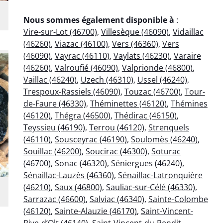
Nous sommes également disponible à
:
Vire-sur-Lot (46700)
,
Villesèque (46090)
,
Vidaillac
(46260)
,
Viazac (46100)
,
Vers (46360)
,
Vers
(46090)
,
Vayrac (46110)
,
Vaylats (46230)
,
Varaire
(46260)
,
Valroufié (46090)
,
Valprionde (46800)
,
Vaillac (46240)
,
Uzech (46310)
,
Ussel (46240)
,
Trespoux-Rassiels (46090)
,
Touzac (46700)
,
Tour-
de-Faure (46330)
,
Théminettes (46120)
,
Thémines
(46120)
,
Thégra (46500)
,
Thédirac (46150)
,
Teyssieu (46190)
,
Terrou (46120)
,
Strenquels
(46110)
,
Sousceyrac (46190)
,
Soulomès (46240)
,
Souillac (46200)
,
Soucirac (46300)
,
Soturac
(46700)
,
Sonac (46320)
,
Séniergues (46240)
,
Sénaillac-Lauzès (46360)
,
Sénaillac-Latronquière
(46210)
,
Saux (46800)
,
Sauliac-sur-Célé (46330)
,
Sarrazac (46600)
,
Salviac (46340)
,
Sainte-Colombe
(46120)
,
Sainte-Alauzie (46170)
,
Saint-Vincent-
Rive-d’Olt (46140)
,
Saint-Vincent-du-Pendit