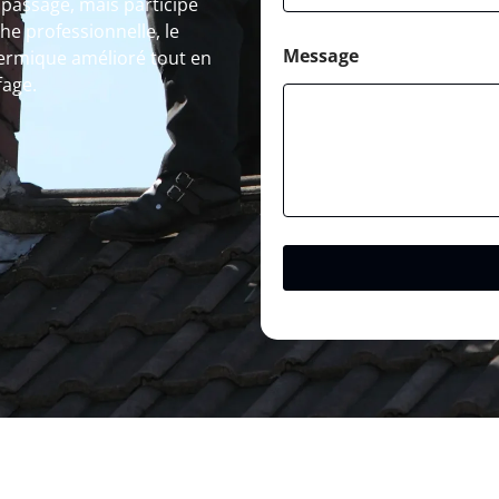
 passage, mais participe
he professionnelle, le
Message
ermique amélioré tout en
fage.