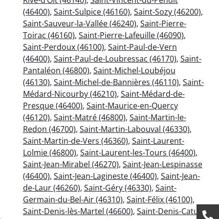
(46400)
,
Saint-Sulpice (46160)
,
Saint-Sozy (46200)
,
Saint-Sauveur-la-Vallée (46240)
,
Saint-Pierre-
Toirac (46160)
,
Saint-Pierre-Lafeuille (46090)
,
Saint-Perdoux (46100)
,
Saint-Paul-de-Vern
(46400)
,
Saint-Paul-de-Loubressac (46170)
,
Saint-
Pantaléon (46800)
,
Saint-Michel-Loubéjou
(46130)
,
Saint-Michel-de-Bannières (46110)
,
Saint-
Médard-Nicourby (46210)
,
Saint-Médard-de-
Presque (46400)
,
Saint-Maurice-en-Quercy
(46120)
,
Saint-Matré (46800)
,
Saint-Martin-le-
Redon (46700)
,
Saint-Martin-Labouval (46330)
,
Saint-Martin-de-Vers (46360)
,
Saint-Laurent-
Lolmie (46800)
,
Saint-Laurent-les-Tours (46400)
,
Saint-Jean-Mirabel (46270)
,
Saint-Jean-Lespinasse
(46400)
,
Saint-Jean-Lagineste (46400)
,
Saint-Jean-
de-Laur (46260)
,
Saint-Géry (46330)
,
Saint-
Germain-du-Bel-Air (46310)
,
Saint-Félix (46100)
,
Saint-Denis-lès-Martel (46600)
,
Saint-Denis-Catus