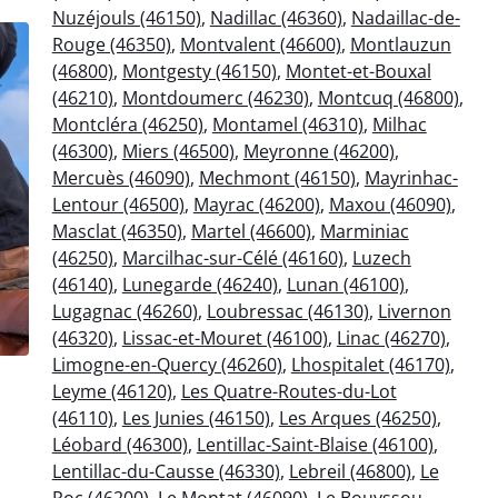
Nuzéjouls (46150)
,
Nadillac (46360)
,
Nadaillac-de-
Rouge (46350)
,
Montvalent (46600)
,
Montlauzun
(46800)
,
Montgesty (46150)
,
Montet-et-Bouxal
(46210)
,
Montdoumerc (46230)
,
Montcuq (46800)
,
Montcléra (46250)
,
Montamel (46310)
,
Milhac
(46300)
,
Miers (46500)
,
Meyronne (46200)
,
Mercuès (46090)
,
Mechmont (46150)
,
Mayrinhac-
Lentour (46500)
,
Mayrac (46200)
,
Maxou (46090)
,
Masclat (46350)
,
Martel (46600)
,
Marminiac
(46250)
,
Marcilhac-sur-Célé (46160)
,
Luzech
(46140)
,
Lunegarde (46240)
,
Lunan (46100)
,
Lugagnac (46260)
,
Loubressac (46130)
,
Livernon
(46320)
,
Lissac-et-Mouret (46100)
,
Linac (46270)
,
Limogne-en-Quercy (46260)
,
Lhospitalet (46170)
,
Leyme (46120)
,
Les Quatre-Routes-du-Lot
(46110)
,
Les Junies (46150)
,
Les Arques (46250)
,
Léobard (46300)
,
Lentillac-Saint-Blaise (46100)
,
Lentillac-du-Causse (46330)
,
Lebreil (46800)
,
Le
Roc (46200)
,
Le Montat (46090)
,
Le Bouyssou