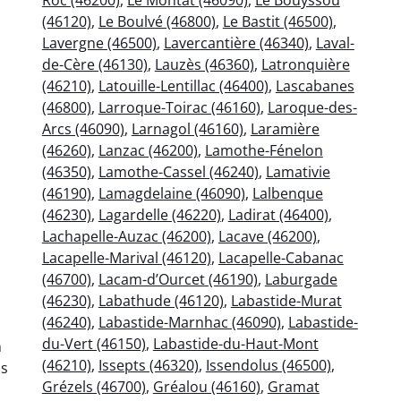
(46120)
,
Le Boulvé (46800)
,
Le Bastit (46500)
,
Lavergne (46500)
,
Lavercantière (46340)
,
Laval-
de-Cère (46130)
,
Lauzès (46360)
,
Latronquière
(46210)
,
Latouille-Lentillac (46400)
,
Lascabanes
(46800)
,
Larroque-Toirac (46160)
,
Laroque-des-
Arcs (46090)
,
Larnagol (46160)
,
Laramière
(46260)
,
Lanzac (46200)
,
Lamothe-Fénelon
(46350)
,
Lamothe-Cassel (46240)
,
Lamativie
(46190)
,
Lamagdelaine (46090)
,
Lalbenque
(46230)
,
Lagardelle (46220)
,
Ladirat (46400)
,
Lachapelle-Auzac (46200)
,
Lacave (46200)
,
Lacapelle-Marival (46120)
,
Lacapelle-Cabanac
(46700)
,
Lacam-d’Ourcet (46190)
,
Laburgade
(46230)
,
Labathude (46120)
,
Labastide-Murat
(46240)
,
Labastide-Marnhac (46090)
,
Labastide-
du-Vert (46150)
,
Labastide-du-Haut-Mont
n
(46210)
,
Issepts (46320)
,
Issendolus (46500)
,
is
Grézels (46700)
,
Gréalou (46160)
,
Gramat