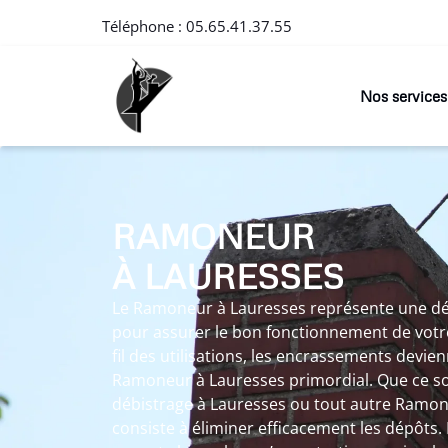
Téléphone :
05.65.41.37.55
Nos services
RAMONEUR
À LAURESSES
Le Ramoneur à Lauresses représente une d
pour assurer le bon fonctionnement de votr
fil des utilisations, les encrassements devie
Ramoneur à Lauresses primordial. Que ce s
débistrage à Lauresses ou tout autre Ramo
consiste à éliminer efficacement les dépôts