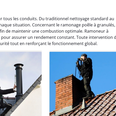
 tous les conduits. Du traditionnel nettoyage standard au
chaque situation. Concernant le ramonage poêle à granulés,
afin de maintenir une combustion optimale. Ramoneur à
 pour assurer un rendement constant. Toute intervention 
urité tout en renforçant le fonctionnement global.
Lavigne
Anthony Caron
ier 2026
14 juin 2025
age réalisé dans
Très bon service de ramonage
 efficace, propre et
débistrage. Le conduit était très
 surprise. Je
encrassé et tout a été nettoyé
mande.
parfaitement. Travail soigné.