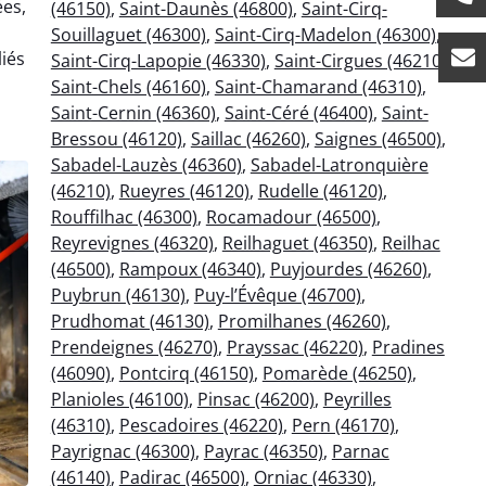
es,
(46150)
,
Saint-Daunès (46800)
,
Saint-Cirq-
Souillaguet (46300)
,
Saint-Cirq-Madelon (46300)
,
liés
Saint-Cirq-Lapopie (46330)
,
Saint-Cirgues (46210)
,
Saint-Chels (46160)
,
Saint-Chamarand (46310)
,
Saint-Cernin (46360)
,
Saint-Céré (46400)
,
Saint-
Bressou (46120)
,
Saillac (46260)
,
Saignes (46500)
,
Sabadel-Lauzès (46360)
,
Sabadel-Latronquière
(46210)
,
Rueyres (46120)
,
Rudelle (46120)
,
Rouffilhac (46300)
,
Rocamadour (46500)
,
Reyrevignes (46320)
,
Reilhaguet (46350)
,
Reilhac
(46500)
,
Rampoux (46340)
,
Puyjourdes (46260)
,
Puybrun (46130)
,
Puy-l’Évêque (46700)
,
Prudhomat (46130)
,
Promilhanes (46260)
,
Prendeignes (46270)
,
Prayssac (46220)
,
Pradines
(46090)
,
Pontcirq (46150)
,
Pomarède (46250)
,
Planioles (46100)
,
Pinsac (46200)
,
Peyrilles
(46310)
,
Pescadoires (46220)
,
Pern (46170)
,
Payrignac (46300)
,
Payrac (46350)
,
Parnac
(46140)
,
Padirac (46500)
,
Orniac (46330)
,