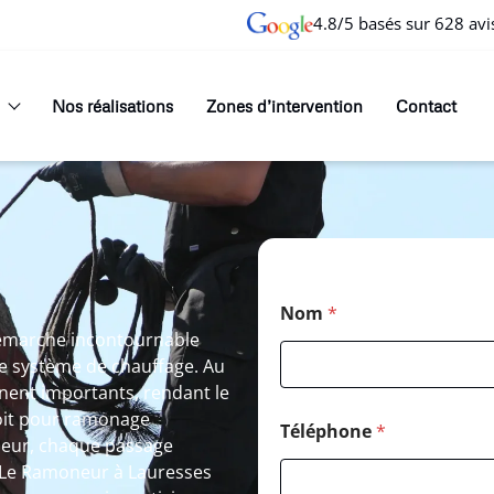
4.8/5 basés sur 628 avi
Nos réalisations
Zones d’intervention
Contact
Nom
*
émarche incontournable
e système de chauffage. Au
nnent importants, rendant le
oit pour ramonage
Téléphone
*
neur, chaque passage
. Le Ramoneur à Lauresses