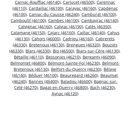
Carnac-Rouffiac (46140)
,
Carlucet (46500)
,
Carennac
(46110)
,
Cardaillac (46100)
,
Carayac (46160)
,
Capdenac
(46100)
,
Caniac-du-Causse (46240)
,
Camburat (46100)
,
Camboulit (46100)
,
Cambes (46100)
,
Cambayrac (46140)
,
Calvignac (46160)
,
Calviac (46190)
,
Calès (46350)
,
Calamane (46150)
,
Cajarc (46160)
,
Caillac (46140)
,
Cahus
(46130)
,
Cahors (46000)
,
Cadrieu (46160)
,
Cabrerets
(46330)
,
Bretenoux (46130)
,
Brengues (46320)
,
Bouziès
(46330)
,
Blars (46330)
,
Bio (46500)
,
Biars-sur-Cère (46130)
,
Bétaille (46110)
,
Bessonies (46210)
,
Berganty (46090)
,
Belmontet (46800)
,
Belmont-Sainte-Foi (46230)
,
Belmont-
Bretenoux (46130)
,
Belfort-du-Quercy (46230)
,
Bélaye
(46140)
,
Béduer (46100)
,
Beauregard (46260)
,
Beaumat
(46240)
,
Bannes (46400)
,
Baladou (46600)
,
Bagnac-sur-
Célé (46270)
,
Bagat-en-Quercy (46800)
,
Bach (46230)
,
Aynac (46120)