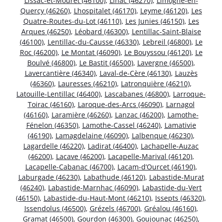
Lissac-et-Mouret (46100)
,
Linac (46270)
,
Limogne-en-
Quercy (46260)
,
Lhospitalet (46170)
,
Leyme (46120)
,
Les
Quatre-Routes-du-Lot (46110)
,
Les Junies (46150)
,
Les
Arques (46250)
,
Léobard (46300)
,
Lentillac-Saint-Blaise
(46100)
,
Lentillac-du-Causse (46330)
,
Lebreil (46800)
,
Le
Roc (46200)
,
Le Montat (46090)
,
Le Bouyssou (46120)
,
Le
Boulvé (46800)
,
Le Bastit (46500)
,
Lavergne (46500)
,
Lavercantière (46340)
,
Laval-de-Cère (46130)
,
Lauzès
(46360)
,
Lauresses (46210)
,
Latronquière (46210)
,
Latouille-Lentillac (46400)
,
Lascabanes (46800)
,
Larroque-
Toirac (46160)
,
Laroque-des-Arcs (46090)
,
Larnagol
(46160)
,
Laramière (46260)
,
Lanzac (46200)
,
Lamothe-
Fénelon (46350)
,
Lamothe-Cassel (46240)
,
Lamativie
(46190)
,
Lamagdelaine (46090)
,
Lalbenque (46230)
,
Lagardelle (46220)
,
Ladirat (46400)
,
Lachapelle-Auzac
(46200)
,
Lacave (46200)
,
Lacapelle-Marival (46120)
,
Lacapelle-Cabanac (46700)
,
Lacam-d’Ourcet (46190)
,
Laburgade (46230)
,
Labathude (46120)
,
Labastide-Murat
(46240)
,
Labastide-Marnhac (46090)
,
Labastide-du-Vert
(46150)
,
Labastide-du-Haut-Mont (46210)
,
Issepts (46320)
,
Issendolus (46500)
,
Grézels (46700)
,
Gréalou (46160)
,
Gramat (46500)
,
Gourdon (46300)
,
Goujounac (46250)
,