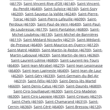
(46170)
,
Saint-Vincent-Rive-d’Olt (46140)
,
Saint-Vincent-
du-Pendit (46400)
,
Saint-Sulpice (46160)
,
Saint-Sozy
(46200)
,
Saint-Sauveur-la-Vallée (46240)
,
Saint-Pierre-
Toirac (46160)
,
Saint-Pierre-Lafeuille (46090)
,
Saint-
Perdoux (46100)
,
Saint-Paul-de-Vern (46400)
,
Saint-Paul-
de-Loubressac (46170)
,
Saint-Pantaléon (46800)
,
Saint-
Michel-Loubéjou (46130)
,
Saint-Michel-de-Bannières
(46110)
,
Saint-Médard-Nicourby (46210)
,
Saint-Médard-
de-Presque (46400)
,
Saint-Maurice-en-Quercy (46120)
,
Saint-Matré (46800)
,
Saint-Martin-le-Redon (46700)
,
Saint-
Martin-Labouval (46330)
,
Saint-Martin-de-Vers (46360)
,
Saint-Laurent-Lolmie (46800)
,
Saint-Laurent-les-Tours
(46400)
,
Saint-Jean-Mirabel (46270)
,
Saint-Jean-Lespinasse
(46400)
,
Saint-Jean-Lagineste (46400)
,
Saint-Jean-de-Laur
(46260)
,
Saint-Géry (46330)
,
Saint-Germain-du-Bel-Air
(46310)
,
Saint-Félix (46100)
,
Saint-Denis-lès-Martel
(46600)
,
Saint-Denis-Catus (46150)
,
Saint-Daunès (46800)
,
Saint-Cirq-Souillaguet (46300)
,
Saint-Cirq-Madelon
(46300)
,
Saint-Cirq-Lapopie (46330)
,
Saint-Cirgues (46210)
,
Saint-Chels (46160)
,
Saint-Chamarand (46310)
,
Saint-
Cernin (46360)
,
Saint-Céré (46400)
,
Saint-Bressou (46120)
,