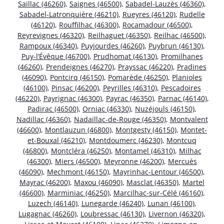
Saillac (46260)
,
Saignes (46500)
,
Sabadel-Lauzès (46360)
,
Sabadel-Latronquière (46210)
,
Rueyres (46120)
,
Rudelle
(46120)
,
Rouffilhac (46300)
,
Rocamadour (46500)
,
Reyrevignes (46320)
,
Reilhaguet (46350)
,
Reilhac (46500)
,
Rampoux (46340)
,
Puyjourdes (46260)
,
Puybrun (46130)
,
Puy-l’Évêque (46700)
,
Prudhomat (46130)
,
Promilhanes
(46260)
,
Prendeignes (46270)
,
Prayssac (46220)
,
Pradines
(46090)
,
Pontcirq (46150)
,
Pomarède (46250)
,
Planioles
(46100)
,
Pinsac (46200)
,
Peyrilles (46310)
,
Pescadoires
(46220)
,
Payrignac (46300)
,
Payrac (46350)
,
Parnac (46140)
,
Padirac (46500)
,
Orniac (46330)
,
Nuzéjouls (46150)
,
Nadillac (46360)
,
Nadaillac-de-Rouge (46350)
,
Montvalent
(46600)
,
Montlauzun (46800)
,
Montgesty (46150)
,
Montet-
et-Bouxal (46210)
,
Montdoumerc (46230)
,
Montcuq
(46800)
,
Montcléra (46250)
,
Montamel (46310)
,
Milhac
(46300)
,
Miers (46500)
,
Meyronne (46200)
,
Mercuès
(46090)
,
Mechmont (46150)
,
Mayrinhac-Lentour (46500)
,
Mayrac (46200)
,
Maxou (46090)
,
Masclat (46350)
,
Martel
(46600)
,
Marminiac (46250)
,
Marcilhac-sur-Célé (46160)
,
Luzech (46140)
,
Lunegarde (46240)
,
Lunan (46100)
,
Lugagnac (46260)
,
Loubressac (46130)
,
Livernon (46320)
,