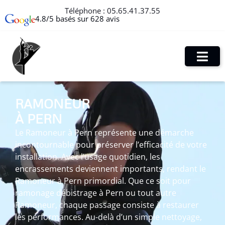
Téléphone :
05.65.41.37.55
4.8/5 basés sur 628 avis
RAMONEUR
À PERN
Le Ramoneur à Pern représente une démarche
incontournable pour préserver l’efficacité de votre
installation. Avec l’usage quotidien, les
encrassements deviennent importants, rendant le
Ramoneur à Pern primordial. Que ce soit pour
ramonage débistrage à Pern ou tout autre
Ramoneur, chaque passage consiste à restaurer
les performances. Au-delà d’un simple nettoyage,