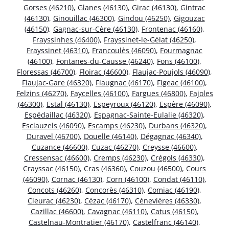
Gorses (46210)
,
Glanes (46130)
,
Girac (46130)
,
Gintrac
(46130)
,
Ginouillac (46300)
,
Gindou (46250)
,
Gigouzac
(46150)
,
Gagnac-sur-Cère (46130)
,
Frontenac (46160)
,
Frayssinhes (46400)
,
Frayssinet-le-Gélat (46250)
,
Frayssinet (46310)
,
Francoulès (46090)
,
Fourmagnac
(46100)
,
Fontanes-du-Causse (46240)
,
Fons (46100)
,
Floressas (46700)
,
Floirac (46600)
,
Flaujac-Poujols (46090)
,
Flaujac-Gare (46320)
,
Flaugnac (46170)
,
Figeac (46100)
,
Felzins (46270)
,
Faycelles (46100)
,
Fargues (46800)
,
Fajoles
(46300)
,
Estal (46130)
,
Espeyroux (46120)
,
Espère (46090)
,
Espédaillac (46320)
,
Espagnac-Sainte-Eulalie (46320)
,
Esclauzels (46090)
,
Escamps (46230)
,
Durbans (46320)
,
Duravel (46700)
,
Douelle (46140)
,
Dégagnac (46340)
,
Cuzance (46600)
,
Cuzac (46270)
,
Creysse (46600)
,
Cressensac (46600)
,
Cremps (46230)
,
Crégols (46330)
,
Crayssac (46150)
,
Cras (46360)
,
Couzou (46500)
,
Cours
(46090)
,
Cornac (46130)
,
Corn (46100)
,
Condat (46110)
,
Concots (46260)
,
Concorès (46310)
,
Comiac (46190)
,
Cieurac (46230)
,
Cézac (46170)
,
Cénevières (46330)
,
Cazillac (46600)
,
Cavagnac (46110)
,
Catus (46150)
,
Castelnau-Montratier (46170)
,
Castelfranc (46140)
,