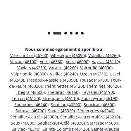
Nous sommes également disponible à
:
Vire-sur-Lot (46700)
,
Villesèque (46090)
,
Vidaillac (46260)
,
Viazac (46100)
,
Vers (46360)
,
Vers (46090)
,
Vayrac (46110)
,
Vaylats (46230)
,
Varaire (46260)
,
Valroufié (46090)
,
Valprionde (46800)
,
Vaillac (46240)
,
Uzech (46310)
,
Ussel
(46240)
,
Trespoux-Rassiels (46090)
,
Touzac (46700)
,
Tour-
de-Faure (46330)
,
Théminettes (46120)
,
Thémines (46120)
,
Thégra (46500)
,
Thédirac (46150)
,
Teyssieu (46190)
,
Terrou (46120)
,
Strenquels (46110)
,
Sousceyrac (46190)
,
Soulomès (46240)
,
Souillac (46200)
,
Soucirac (46300)
,
Soturac (46700)
,
Sonac (46320)
,
Séniergues (46240)
,
Sénaillac-Lauzès (46360)
,
Sénaillac-Latronquière (46210)
,
Saux (46800)
,
Sauliac-sur-Célé (46330)
,
Sarrazac (46600)
,
Salviac (46340)
,
Sainte-Colombe (46120)
,
Sainte-Alauzie