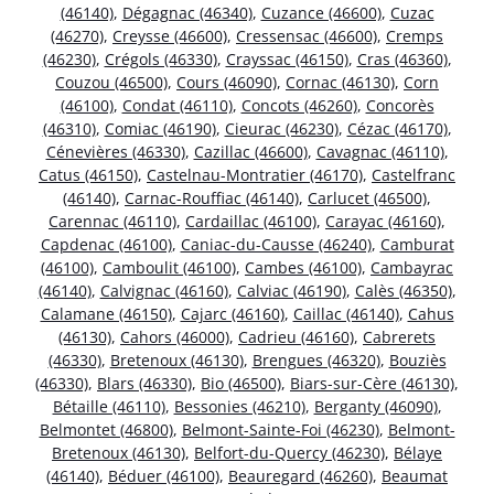
(46140)
,
Dégagnac (46340)
,
Cuzance (46600)
,
Cuzac
(46270)
,
Creysse (46600)
,
Cressensac (46600)
,
Cremps
(46230)
,
Crégols (46330)
,
Crayssac (46150)
,
Cras (46360)
,
Couzou (46500)
,
Cours (46090)
,
Cornac (46130)
,
Corn
(46100)
,
Condat (46110)
,
Concots (46260)
,
Concorès
(46310)
,
Comiac (46190)
,
Cieurac (46230)
,
Cézac (46170)
,
Cénevières (46330)
,
Cazillac (46600)
,
Cavagnac (46110)
,
Catus (46150)
,
Castelnau-Montratier (46170)
,
Castelfranc
(46140)
,
Carnac-Rouffiac (46140)
,
Carlucet (46500)
,
Carennac (46110)
,
Cardaillac (46100)
,
Carayac (46160)
,
Capdenac (46100)
,
Caniac-du-Causse (46240)
,
Camburat
(46100)
,
Camboulit (46100)
,
Cambes (46100)
,
Cambayrac
(46140)
,
Calvignac (46160)
,
Calviac (46190)
,
Calès (46350)
,
Calamane (46150)
,
Cajarc (46160)
,
Caillac (46140)
,
Cahus
(46130)
,
Cahors (46000)
,
Cadrieu (46160)
,
Cabrerets
(46330)
,
Bretenoux (46130)
,
Brengues (46320)
,
Bouziès
(46330)
,
Blars (46330)
,
Bio (46500)
,
Biars-sur-Cère (46130)
,
Bétaille (46110)
,
Bessonies (46210)
,
Berganty (46090)
,
Belmontet (46800)
,
Belmont-Sainte-Foi (46230)
,
Belmont-
Bretenoux (46130)
,
Belfort-du-Quercy (46230)
,
Bélaye
(46140)
,
Béduer (46100)
,
Beauregard (46260)
,
Beaumat