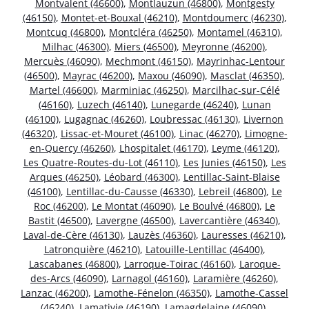
Montvalent (46600)
,
Montlauzun (46800)
,
Montgesty
(46150)
,
Montet-et-Bouxal (46210)
,
Montdoumerc (46230)
,
Montcuq (46800)
,
Montcléra (46250)
,
Montamel (46310)
,
Milhac (46300)
,
Miers (46500)
,
Meyronne (46200)
,
Mercuès (46090)
,
Mechmont (46150)
,
Mayrinhac-Lentour
(46500)
,
Mayrac (46200)
,
Maxou (46090)
,
Masclat (46350)
,
Martel (46600)
,
Marminiac (46250)
,
Marcilhac-sur-Célé
(46160)
,
Luzech (46140)
,
Lunegarde (46240)
,
Lunan
(46100)
,
Lugagnac (46260)
,
Loubressac (46130)
,
Livernon
(46320)
,
Lissac-et-Mouret (46100)
,
Linac (46270)
,
Limogne-
en-Quercy (46260)
,
Lhospitalet (46170)
,
Leyme (46120)
,
Les Quatre-Routes-du-Lot (46110)
,
Les Junies (46150)
,
Les
Arques (46250)
,
Léobard (46300)
,
Lentillac-Saint-Blaise
(46100)
,
Lentillac-du-Causse (46330)
,
Lebreil (46800)
,
Le
Roc (46200)
,
Le Montat (46090)
,
Le Boulvé (46800)
,
Le
Bastit (46500)
,
Lavergne (46500)
,
Lavercantière (46340)
,
Laval-de-Cère (46130)
,
Lauzès (46360)
,
Lauresses (46210)
,
Latronquière (46210)
,
Latouille-Lentillac (46400)
,
Lascabanes (46800)
,
Larroque-Toirac (46160)
,
Laroque-
des-Arcs (46090)
,
Larnagol (46160)
,
Laramière (46260)
,
Lanzac (46200)
,
Lamothe-Fénelon (46350)
,
Lamothe-Cassel
(46240)
,
Lamativie (46190)
,
Lamagdelaine (46090)
,