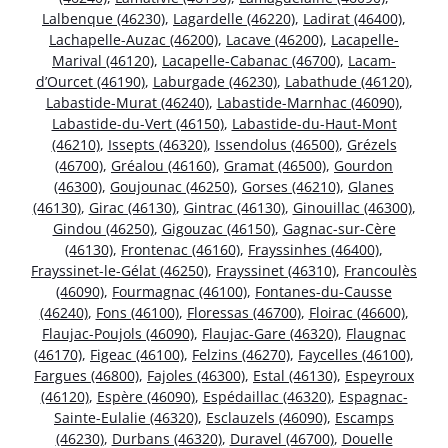
Lalbenque (46230)
,
Lagardelle (46220)
,
Ladirat (46400)
,
Lachapelle-Auzac (46200)
,
Lacave (46200)
,
Lacapelle-
Marival (46120)
,
Lacapelle-Cabanac (46700)
,
Lacam-
d’Ourcet (46190)
,
Laburgade (46230)
,
Labathude (46120)
,
Labastide-Murat (46240)
,
Labastide-Marnhac (46090)
,
Labastide-du-Vert (46150)
,
Labastide-du-Haut-Mont
(46210)
,
Issepts (46320)
,
Issendolus (46500)
,
Grézels
(46700)
,
Gréalou (46160)
,
Gramat (46500)
,
Gourdon
(46300)
,
Goujounac (46250)
,
Gorses (46210)
,
Glanes
(46130)
,
Girac (46130)
,
Gintrac (46130)
,
Ginouillac (46300)
,
Gindou (46250)
,
Gigouzac (46150)
,
Gagnac-sur-Cère
(46130)
,
Frontenac (46160)
,
Frayssinhes (46400)
,
Frayssinet-le-Gélat (46250)
,
Frayssinet (46310)
,
Francoulès
(46090)
,
Fourmagnac (46100)
,
Fontanes-du-Causse
(46240)
,
Fons (46100)
,
Floressas (46700)
,
Floirac (46600)
,
Flaujac-Poujols (46090)
,
Flaujac-Gare (46320)
,
Flaugnac
(46170)
,
Figeac (46100)
,
Felzins (46270)
,
Faycelles (46100)
,
Fargues (46800)
,
Fajoles (46300)
,
Estal (46130)
,
Espeyroux
(46120)
,
Espère (46090)
,
Espédaillac (46320)
,
Espagnac-
Sainte-Eulalie (46320)
,
Esclauzels (46090)
,
Escamps
(46230)
,
Durbans (46320)
,
Duravel (46700)
,
Douelle