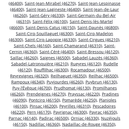
(46400)
,
Saint-Jean-Mirabel (46270)
,
Saint-Jean-Lespinasse
(46400)
,
Saint-Jean-Lagineste (46400)
,
Saint-Jean-de-Laur
(46260)
,
Saint-Géry (46330)
,
Saint-Germain-du-Bel-Air
(46310)
,
Saint-Félix (46100)
,
Saint-Denis-lès-Martel
(46600)
,
Saint-Denis-Catus (46150)
,
Saint-Daunès (46800)
,
Saint-Cirq-Souillaguet (46300)
,
Saint-Cirq-Madelon
(46300)
,
Saint-Cirq-Lapopie (46330)
,
Saint-Cirgues (46210)
,
Saint-Chels (46160)
,
Saint-Chamarand (46310)
,
Saint-
Cernin (46360)
,
Saint-Céré (46400)
,
Saint-Bressou (46120)
,
Saillac (46260)
,
Saignes (46500)
,
Sabadel-Lauzès (46360)
,
Sabadel-Latronquière (46210)
,
Rueyres (46120)
,
Rudelle
(46120)
,
Rouffilhac (46300)
,
Rocamadour (46500)
,
Reyrevignes (46320)
,
Reilhaguet (46350)
,
Reilhac (46500)
,
Rampoux (46340)
,
Puyjourdes (46260)
,
Puybrun (46130)
,
Puy-l’Évêque (46700)
,
Prudhomat (46130)
,
Promilhanes
(46260)
,
Prendeignes (46270)
,
Prayssac (46220)
,
Pradines
(46090)
,
Pontcirq (46150)
,
Pomarède (46250)
,
Planioles
(46100)
,
Pinsac (46200)
,
Peyrilles (46310)
,
Pescadoires
(46220)
,
Pern (46170)
,
Payrignac (46300)
,
Payrac (46350)
,
Parnac (46140)
,
Padirac (46500)
,
Orniac (46330)
,
Nuzéjouls
(46150)
,
Nadillac (46360)
,
Nadaillac-de-Rouge (46350)
,