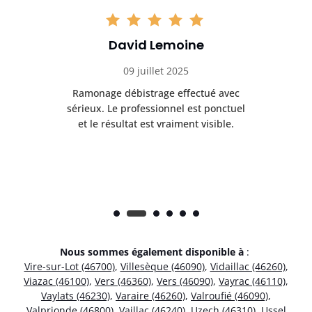
David Lemoine
09 juillet 2025
Ramonage débistrage effectué avec
T
s
sérieux. Le professionnel est ponctuel
et le résultat est vraiment visible.
e
Nous sommes également disponible à
:
Vire-sur-Lot (46700)
,
Villesèque (46090)
,
Vidaillac (46260)
,
Viazac (46100)
,
Vers (46360)
,
Vers (46090)
,
Vayrac (46110)
,
Vaylats (46230)
,
Varaire (46260)
,
Valroufié (46090)
,
Valprionde (46800)
,
Vaillac (46240)
,
Uzech (46310)
,
Ussel