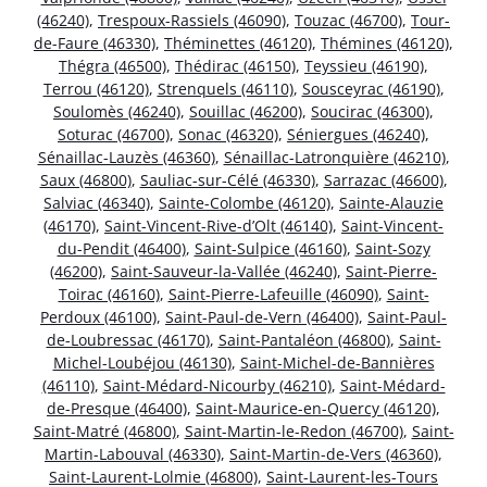
(46240)
,
Trespoux-Rassiels (46090)
,
Touzac (46700)
,
Tour-
de-Faure (46330)
,
Théminettes (46120)
,
Thémines (46120)
,
Thégra (46500)
,
Thédirac (46150)
,
Teyssieu (46190)
,
Terrou (46120)
,
Strenquels (46110)
,
Sousceyrac (46190)
,
Soulomès (46240)
,
Souillac (46200)
,
Soucirac (46300)
,
Soturac (46700)
,
Sonac (46320)
,
Séniergues (46240)
,
Sénaillac-Lauzès (46360)
,
Sénaillac-Latronquière (46210)
,
Saux (46800)
,
Sauliac-sur-Célé (46330)
,
Sarrazac (46600)
,
Salviac (46340)
,
Sainte-Colombe (46120)
,
Sainte-Alauzie
(46170)
,
Saint-Vincent-Rive-d’Olt (46140)
,
Saint-Vincent-
du-Pendit (46400)
,
Saint-Sulpice (46160)
,
Saint-Sozy
(46200)
,
Saint-Sauveur-la-Vallée (46240)
,
Saint-Pierre-
Toirac (46160)
,
Saint-Pierre-Lafeuille (46090)
,
Saint-
Perdoux (46100)
,
Saint-Paul-de-Vern (46400)
,
Saint-Paul-
de-Loubressac (46170)
,
Saint-Pantaléon (46800)
,
Saint-
Michel-Loubéjou (46130)
,
Saint-Michel-de-Bannières
(46110)
,
Saint-Médard-Nicourby (46210)
,
Saint-Médard-
de-Presque (46400)
,
Saint-Maurice-en-Quercy (46120)
,
Saint-Matré (46800)
,
Saint-Martin-le-Redon (46700)
,
Saint-
Martin-Labouval (46330)
,
Saint-Martin-de-Vers (46360)
,
Saint-Laurent-Lolmie (46800)
,
Saint-Laurent-les-Tours