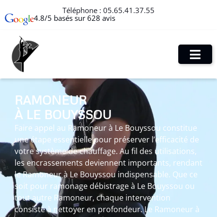
Téléphone :
05.65.41.37.55
4.8/5 basés sur 628 avis
RAMONEUR
À LE BOUYSSOU
Faire appel au Ramoneur à Le Bouyssou constitue
une étape essentielle pour préserver l’efficacité de
votre système de chauffage. Au fil des utilisations,
les encrassements deviennent importants, rendant
le Ramoneur à Le Bouyssou indispensable. Que ce
soit pour ramonage débistrage à Le Bouyssou ou
tout autre Ramoneur, chaque intervention
consiste à nettoyer en profondeur. Le Ramoneur à