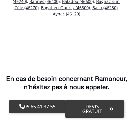
(46240)
,
Bannes (46400)
,
Baladou (46600)
,
Bagnac-sur-
Célé (46270)
,
Bagat-en-Quercy (46800)
,
Bach (46230)
,
Aynac (46120)
En cas de besoin concernant Ramoneur,
n'hésitez pas à nous appeler.
05.65.41.37.55
DEVIS
GRATUIT