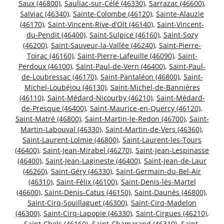
Saux (46800)
,
Sauliac-sur-Célé (46330)
,
Sarrazac (46600)
,
Salviac (46340)
,
Sainte-Colombe (46120)
,
Sainte-Alauzie
(46170)
,
Saint-Vincent-Rive-d’Olt (46140)
,
Saint-Vincent-
du-Pendit (46400)
,
Saint-Sulpice (46160)
,
Saint-Sozy
(46200)
,
Saint-Sauveur-la-Vallée (46240)
,
Saint-Pierre-
Toirac (46160)
,
Saint-Pierre-Lafeuille (46090)
,
Saint-
Perdoux (46100)
,
Saint-Paul-de-Vern (46400)
,
Saint-Paul-
de-Loubressac (46170)
,
Saint-Pantaléon (46800)
,
Saint-
Michel-Loubéjou (46130)
,
Saint-Michel-de-Bannières
(46110)
,
Saint-Médard-Nicourby (46210)
,
Saint-Médard-
de-Presque (46400)
,
Saint-Maurice-en-Quercy (46120)
,
Saint-Matré (46800)
,
Saint-Martin-le-Redon (46700)
,
Saint-
Martin-Labouval (46330)
,
Saint-Martin-de-Vers (46360)
,
Saint-Laurent-Lolmie (46800)
,
Saint-Laurent-les-Tours
(46400)
,
Saint-Jean-Mirabel (46270)
,
Saint-Jean-Lespinasse
(46400)
,
Saint-Jean-Lagineste (46400)
,
Saint-Jean-de-Laur
(46260)
,
Saint-Géry (46330)
,
Saint-Germain-du-Bel-Air
(46310)
,
Saint-Félix (46100)
,
Saint-Denis-lès-Martel
(46600)
,
Saint-Denis-Catus (46150)
,
Saint-Daunès (46800)
,
Saint-Cirq-Souillaguet (46300)
,
Saint-Cirq-Madelon
(46300)
,
Saint-Cirq-Lapopie (46330)
,
Saint-Cirgues (46210)
,
Saint-Chels (46160)
,
Saint-Chamarand (46310)
,
Saint-