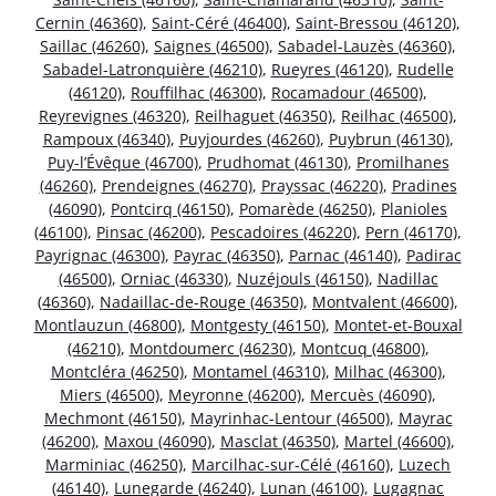
Cernin (46360)
,
Saint-Céré (46400)
,
Saint-Bressou (46120)
,
Saillac (46260)
,
Saignes (46500)
,
Sabadel-Lauzès (46360)
,
Sabadel-Latronquière (46210)
,
Rueyres (46120)
,
Rudelle
(46120)
,
Rouffilhac (46300)
,
Rocamadour (46500)
,
Reyrevignes (46320)
,
Reilhaguet (46350)
,
Reilhac (46500)
,
Rampoux (46340)
,
Puyjourdes (46260)
,
Puybrun (46130)
,
Puy-l’Évêque (46700)
,
Prudhomat (46130)
,
Promilhanes
(46260)
,
Prendeignes (46270)
,
Prayssac (46220)
,
Pradines
(46090)
,
Pontcirq (46150)
,
Pomarède (46250)
,
Planioles
(46100)
,
Pinsac (46200)
,
Pescadoires (46220)
,
Pern (46170)
,
Payrignac (46300)
,
Payrac (46350)
,
Parnac (46140)
,
Padirac
(46500)
,
Orniac (46330)
,
Nuzéjouls (46150)
,
Nadillac
(46360)
,
Nadaillac-de-Rouge (46350)
,
Montvalent (46600)
,
Montlauzun (46800)
,
Montgesty (46150)
,
Montet-et-Bouxal
(46210)
,
Montdoumerc (46230)
,
Montcuq (46800)
,
Montcléra (46250)
,
Montamel (46310)
,
Milhac (46300)
,
Miers (46500)
,
Meyronne (46200)
,
Mercuès (46090)
,
Mechmont (46150)
,
Mayrinhac-Lentour (46500)
,
Mayrac
(46200)
,
Maxou (46090)
,
Masclat (46350)
,
Martel (46600)
,
Marminiac (46250)
,
Marcilhac-sur-Célé (46160)
,
Luzech
(46140)
,
Lunegarde (46240)
,
Lunan (46100)
,
Lugagnac