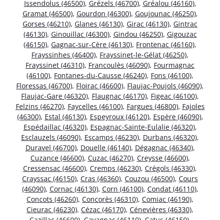
Issendolus (46500)
,
Grézels (46700)
,
Gréalou (46160)
,
Gramat (46500)
,
Gourdon (46300)
,
Goujounac (46250)
,
Gorses (46210)
,
Glanes (46130)
,
Girac (46130)
,
Gintrac
(46130)
,
Ginouillac (46300)
,
Gindou (46250)
,
Gigouzac
(46150)
,
Gagnac-sur-Cère (46130)
,
Frontenac (46160)
,
Frayssinhes (46400)
,
Frayssinet-le-Gélat (46250)
,
Frayssinet (46310)
,
Francoulès (46090)
,
Fourmagnac
(46100)
,
Fontanes-du-Causse (46240)
,
Fons (46100)
,
Floressas (46700)
,
Floirac (46600)
,
Flaujac-Poujols (46090)
,
Flaujac-Gare (46320)
,
Flaugnac (46170)
,
Figeac (46100)
,
Felzins (46270)
,
Faycelles (46100)
,
Fargues (46800)
,
Fajoles
(46300)
,
Estal (46130)
,
Espeyroux (46120)
,
Espère (46090)
,
Espédaillac (46320)
,
Espagnac-Sainte-Eulalie (46320)
,
Esclauzels (46090)
,
Escamps (46230)
,
Durbans (46320)
,
Duravel (46700)
,
Douelle (46140)
,
Dégagnac (46340)
,
Cuzance (46600)
,
Cuzac (46270)
,
Creysse (46600)
,
Cressensac (46600)
,
Cremps (46230)
,
Crégols (46330)
,
Crayssac (46150)
,
Cras (46360)
,
Couzou (46500)
,
Cours
(46090)
,
Cornac (46130)
,
Corn (46100)
,
Condat (46110)
,
Concots (46260)
,
Concorès (46310)
,
Comiac (46190)
,
Cieurac (46230)
,
Cézac (46170)
,
Cénevières (46330)
,
Cazillac (46600)
,
Cavagnac (46110)
,
Catus (46150)
,