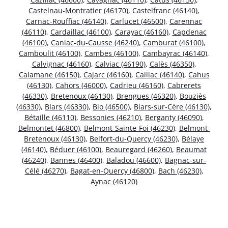
Castelnau-Montratier (46170)
,
Castelfranc (46140)
,
Carnac-Rouffiac (46140)
,
Carlucet (46500)
,
Carennac
(46110)
,
Cardaillac (46100)
,
Carayac (46160)
,
Capdenac
(46100)
,
Caniac-du-Causse (46240)
,
Camburat (46100)
,
Camboulit (46100)
,
Cambes (46100)
,
Cambayrac (46140)
,
Calvignac (46160)
,
Calviac (46190)
,
Calès (46350)
,
Calamane (46150)
,
Cajarc (46160)
,
Caillac (46140)
,
Cahus
(46130)
,
Cahors (46000)
,
Cadrieu (46160)
,
Cabrerets
(46330)
,
Bretenoux (46130)
,
Brengues (46320)
,
Bouziès
(46330)
,
Blars (46330)
,
Bio (46500)
,
Biars-sur-Cère (46130)
,
Bétaille (46110)
,
Bessonies (46210)
,
Berganty (46090)
,
Belmontet (46800)
,
Belmont-Sainte-Foi (46230)
,
Belmont-
Bretenoux (46130)
,
Belfort-du-Quercy (46230)
,
Bélaye
(46140)
,
Béduer (46100)
,
Beauregard (46260)
,
Beaumat
(46240)
,
Bannes (46400)
,
Baladou (46600)
,
Bagnac-sur-
Célé (46270)
,
Bagat-en-Quercy (46800)
,
Bach (46230)
,
Aynac (46120)