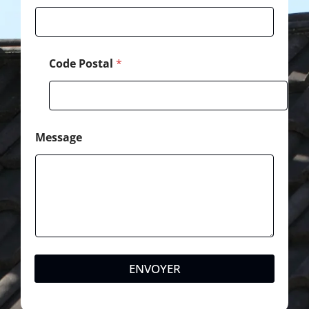
l
Code Postal
*
Message
ENVOYER