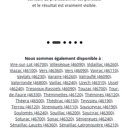
et le résultat est vraiment visible.
e
Nous sommes également disponible à
:
Vire-sur-Lot (46700)
,
Villesèque (46090)
,
Vidaillac (46260)
,
Viazac (46100)
,
Vers (46360)
,
Vers (46090)
,
Vayrac (46110)
,
Vaylats (46230)
,
Varaire (46260)
,
Valroufié (46090)
,
Valprionde (46800)
,
Vaillac (46240)
,
Uzech (46310)
,
Ussel
(46240)
,
Trespoux-Rassiels (46090)
,
Touzac (46700)
,
Tour-
de-Faure (46330)
,
Théminettes (46120)
,
Thémines (46120)
,
Thégra (46500)
,
Thédirac (46150)
,
Teyssieu (46190)
,
Terrou (46120)
,
Strenquels (46110)
,
Sousceyrac (46190)
,
Soulomès (46240)
,
Souillac (46200)
,
Soucirac (46300)
,
Soturac (46700)
,
Sonac (46320)
,
Séniergues (46240)
,
Sénaillac-Lauzès (46360)
,
Sénaillac-Latronquière (46210)
,