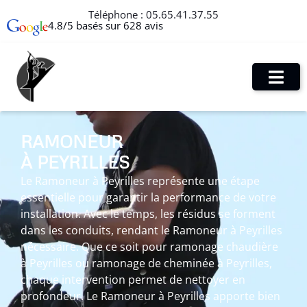
Téléphone :
05.65.41.37.55
4.8/5 basés sur 628 avis
RAMONEUR
À PEYRILLES
Le Ramoneur à Peyrilles représente une étape
essentielle pour garantir la performance de votre
installation. Avec le temps, les résidus se forment
dans les conduits, rendant le Ramoneur à Peyrilles
nécessaire. Que ce soit pour ramonage chaudière
à Peyrilles ou ramonage de cheminée à Peyrilles,
chaque intervention permet de nettoyer en
profondeur. Le Ramoneur à Peyrilles apporte bien