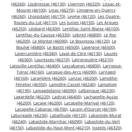
(46260)
,
Loubressac (46130)
,
Livernon (46320)
,
Lissac-et-
Mouret (46100)
,
Linac (46270)
,
Limogne-en-Quercy
(46260)
,
Lhospitalet (46170)
,
Leyme (46120)
,
Les Quatre-
Routes-du-Lot (46110)
,
Les Junies (46150)
,
Les Arques
(46250)
,
Léobard (46300)
,
Lentillac-Saint-Blaise (46100)
,
Lentillac-du-Causse (46330)
,
Lebreil (46800)
,
Le Roc
(46200)
,
Le Montat (46090)
,
Le Bouyssou (46120)
,
Le
Boulvé (46800)
,
Le Bastit (46500)
,
Lavergne (46500)
,
Lavercantière (46340)
,
Laval-de-Cère (46130)
,
Lauzès
(46360)
,
Lauresses (46210)
,
Latronquière (46210)
,
Latouille-Lentillac (46400)
,
Lascabanes (46800)
,
Larroque-
Toirac (46160)
,
Laroque-des-Arcs (46090)
,
Larnagol
(46160)
,
Laramière (46260)
,
Lanzac (46200)
,
Lamothe-
Fénelon (46350)
,
Lamothe-Cassel (46240)
,
Lamativie
(46190)
,
Lamagdelaine (46090)
,
Lalbenque (46230)
,
Lagardelle (46220)
,
Ladirat (46400)
,
Lachapelle-Auzac
(46200)
,
Lacave (46200)
,
Lacapelle-Marival (46120)
,
Lacapelle-Cabanac (46700)
,
Lacam-d’Ourcet (46190)
,
Laburgade (46230)
,
Labathude (46120)
,
Labastide-Murat
(46240)
,
Labastide-Marnhac (46090)
,
Labastide-du-Vert
(46150)
,
Labastide-du-Haut-Mont (46210)
,
Issepts (46320)
,