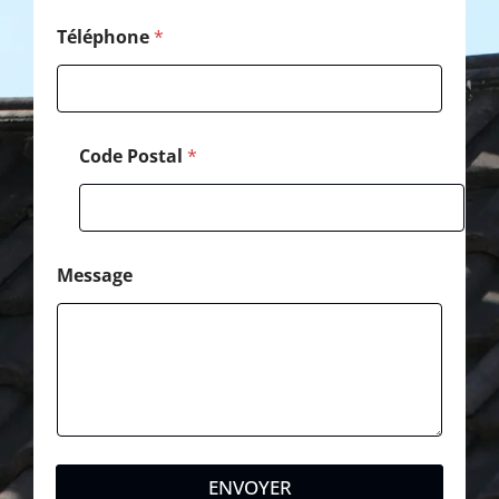
p
h
Téléphone
*
o
n
e
*
Code Postal
*
Message
ENVOYER