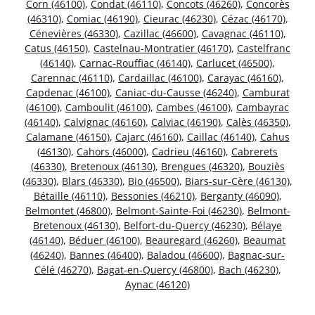
Corn (46100)
,
Condat (46110)
,
Concots (46260)
,
Concorès
(46310)
,
Comiac (46190)
,
Cieurac (46230)
,
Cézac (46170)
,
Cénevières (46330)
,
Cazillac (46600)
,
Cavagnac (46110)
,
Catus (46150)
,
Castelnau-Montratier (46170)
,
Castelfranc
(46140)
,
Carnac-Rouffiac (46140)
,
Carlucet (46500)
,
Carennac (46110)
,
Cardaillac (46100)
,
Carayac (46160)
,
Capdenac (46100)
,
Caniac-du-Causse (46240)
,
Camburat
(46100)
,
Camboulit (46100)
,
Cambes (46100)
,
Cambayrac
(46140)
,
Calvignac (46160)
,
Calviac (46190)
,
Calès (46350)
,
Calamane (46150)
,
Cajarc (46160)
,
Caillac (46140)
,
Cahus
(46130)
,
Cahors (46000)
,
Cadrieu (46160)
,
Cabrerets
(46330)
,
Bretenoux (46130)
,
Brengues (46320)
,
Bouziès
(46330)
,
Blars (46330)
,
Bio (46500)
,
Biars-sur-Cère (46130)
,
Bétaille (46110)
,
Bessonies (46210)
,
Berganty (46090)
,
Belmontet (46800)
,
Belmont-Sainte-Foi (46230)
,
Belmont-
Bretenoux (46130)
,
Belfort-du-Quercy (46230)
,
Bélaye
(46140)
,
Béduer (46100)
,
Beauregard (46260)
,
Beaumat
(46240)
,
Bannes (46400)
,
Baladou (46600)
,
Bagnac-sur-
Célé (46270)
,
Bagat-en-Quercy (46800)
,
Bach (46230)
,
Aynac (46120)