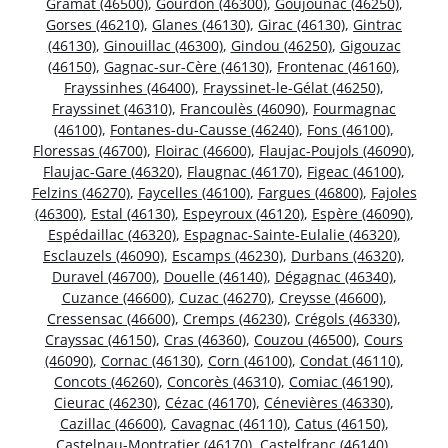
Gramat (46500)
,
Gourdon (46300)
,
Goujounac (46250)
,
Gorses (46210)
,
Glanes (46130)
,
Girac (46130)
,
Gintrac
(46130)
,
Ginouillac (46300)
,
Gindou (46250)
,
Gigouzac
(46150)
,
Gagnac-sur-Cère (46130)
,
Frontenac (46160)
,
Frayssinhes (46400)
,
Frayssinet-le-Gélat (46250)
,
Frayssinet (46310)
,
Francoulès (46090)
,
Fourmagnac
(46100)
,
Fontanes-du-Causse (46240)
,
Fons (46100)
,
Floressas (46700)
,
Floirac (46600)
,
Flaujac-Poujols (46090)
,
Flaujac-Gare (46320)
,
Flaugnac (46170)
,
Figeac (46100)
,
Felzins (46270)
,
Faycelles (46100)
,
Fargues (46800)
,
Fajoles
(46300)
,
Estal (46130)
,
Espeyroux (46120)
,
Espère (46090)
,
Espédaillac (46320)
,
Espagnac-Sainte-Eulalie (46320)
,
Esclauzels (46090)
,
Escamps (46230)
,
Durbans (46320)
,
Duravel (46700)
,
Douelle (46140)
,
Dégagnac (46340)
,
Cuzance (46600)
,
Cuzac (46270)
,
Creysse (46600)
,
Cressensac (46600)
,
Cremps (46230)
,
Crégols (46330)
,
Crayssac (46150)
,
Cras (46360)
,
Couzou (46500)
,
Cours
(46090)
,
Cornac (46130)
,
Corn (46100)
,
Condat (46110)
,
Concots (46260)
,
Concorès (46310)
,
Comiac (46190)
,
Cieurac (46230)
,
Cézac (46170)
,
Cénevières (46330)
,
Cazillac (46600)
,
Cavagnac (46110)
,
Catus (46150)
,
Castelnau-Montratier (46170)
,
Castelfranc (46140)
,