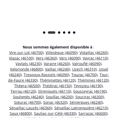
Nous sommes également disponible à
:
Vire-sur-Lot (46700)
,
Villesèque (46090)
,
Vidaillac (46260)
,
Viazac (46100)
,
Vers (46360)
,
Vers (46090)
,
Vayrac (46110)
,
Vaylats (46230)
,
Varaire (46260)
,
Valroufié (46090)
,
Valprionde (46800)
,
Vaillac (46240)
,
Uzech (46310)
,
Ussel
(46240)
,
Trespoux-Rassiels (46090)
,
Touzac (46700)
,
Tour-
de-Faure (46330)
,
Théminettes (46120)
,
Thémines (46120)
,
Thégra (46500)
,
Thédirac (46150)
,
Teyssieu (46190)
,
Terrou (46120)
,
Strenquels (46110)
,
Sousceyrac (46190)
,
Soulomès (46240)
,
Souillac (46200)
,
Soucirac (46300)
,
Soturac (46700)
,
Sonac (46320)
,
Séniergues (46240)
,
Sénaillac-Lauzès (46360)
,
Sénaillac-Latronquière (46210)
,
Saux (46800)
,
Sauliac-sur-Célé (46330)
,
Sarrazac (46600)
,