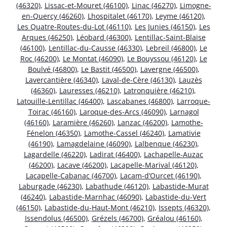
(46320)
,
Lissac-et-Mouret (46100)
,
Linac (46270)
,
Limogne-
en-Quercy (46260)
,
Lhospitalet (46170)
,
Leyme (46120)
,
Les Quatre-Routes-du-Lot (46110)
,
Les Junies (46150)
,
Les
Arques (46250)
,
Léobard (46300)
,
Lentillac-Saint-Blaise
(46100)
,
Lentillac-du-Causse (46330)
,
Lebreil (46800)
,
Le
Roc (46200)
,
Le Montat (46090)
,
Le Bouyssou (46120)
,
Le
Boulvé (46800)
,
Le Bastit (46500)
,
Lavergne (46500)
,
Lavercantière (46340)
,
Laval-de-Cère (46130)
,
Lauzès
(46360)
,
Lauresses (46210)
,
Latronquière (46210)
,
Latouille-Lentillac (46400)
,
Lascabanes (46800)
,
Larroque-
Toirac (46160)
,
Laroque-des-Arcs (46090)
,
Larnagol
(46160)
,
Laramière (46260)
,
Lanzac (46200)
,
Lamothe-
Fénelon (46350)
,
Lamothe-Cassel (46240)
,
Lamativie
(46190)
,
Lamagdelaine (46090)
,
Lalbenque (46230)
,
Lagardelle (46220)
,
Ladirat (46400)
,
Lachapelle-Auzac
(46200)
,
Lacave (46200)
,
Lacapelle-Marival (46120)
,
Lacapelle-Cabanac (46700)
,
Lacam-d’Ourcet (46190)
,
Laburgade (46230)
,
Labathude (46120)
,
Labastide-Murat
(46240)
,
Labastide-Marnhac (46090)
,
Labastide-du-Vert
(46150)
,
Labastide-du-Haut-Mont (46210)
,
Issepts (46320)
,
Issendolus (46500)
,
Grézels (46700)
,
Gréalou (46160)
,