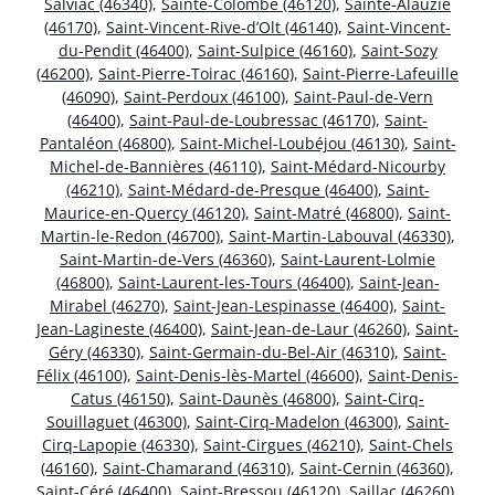
Salviac (46340)
,
Sainte-Colombe (46120)
,
Sainte-Alauzie
(46170)
,
Saint-Vincent-Rive-d’Olt (46140)
,
Saint-Vincent-
du-Pendit (46400)
,
Saint-Sulpice (46160)
,
Saint-Sozy
(46200)
,
Saint-Pierre-Toirac (46160)
,
Saint-Pierre-Lafeuille
(46090)
,
Saint-Perdoux (46100)
,
Saint-Paul-de-Vern
(46400)
,
Saint-Paul-de-Loubressac (46170)
,
Saint-
Pantaléon (46800)
,
Saint-Michel-Loubéjou (46130)
,
Saint-
Michel-de-Bannières (46110)
,
Saint-Médard-Nicourby
(46210)
,
Saint-Médard-de-Presque (46400)
,
Saint-
Maurice-en-Quercy (46120)
,
Saint-Matré (46800)
,
Saint-
Martin-le-Redon (46700)
,
Saint-Martin-Labouval (46330)
,
Saint-Martin-de-Vers (46360)
,
Saint-Laurent-Lolmie
(46800)
,
Saint-Laurent-les-Tours (46400)
,
Saint-Jean-
Mirabel (46270)
,
Saint-Jean-Lespinasse (46400)
,
Saint-
Jean-Lagineste (46400)
,
Saint-Jean-de-Laur (46260)
,
Saint-
Géry (46330)
,
Saint-Germain-du-Bel-Air (46310)
,
Saint-
Félix (46100)
,
Saint-Denis-lès-Martel (46600)
,
Saint-Denis-
Catus (46150)
,
Saint-Daunès (46800)
,
Saint-Cirq-
Souillaguet (46300)
,
Saint-Cirq-Madelon (46300)
,
Saint-
Cirq-Lapopie (46330)
,
Saint-Cirgues (46210)
,
Saint-Chels
(46160)
,
Saint-Chamarand (46310)
,
Saint-Cernin (46360)
,
Saint-Céré (46400)
,
Saint-Bressou (46120)
,
Saillac (46260)
,