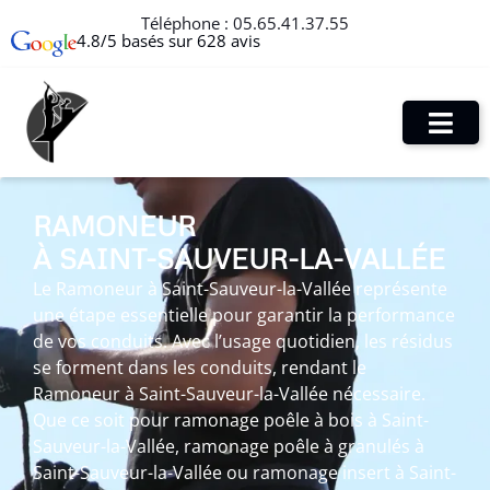
Téléphone :
05.65.41.37.55
4.8/5 basés sur 628 avis
RAMONEUR
À SAINT-SAUVEUR-LA-VALLÉE
Le Ramoneur à Saint-Sauveur-la-Vallée représente
une étape essentielle pour garantir la performance
de vos conduits. Avec l’usage quotidien, les résidus
se forment dans les conduits, rendant le
Ramoneur à Saint-Sauveur-la-Vallée nécessaire.
Que ce soit pour ramonage poêle à bois à Saint-
Sauveur-la-Vallée, ramonage poêle à granulés à
Saint-Sauveur-la-Vallée ou ramonage insert à Saint-