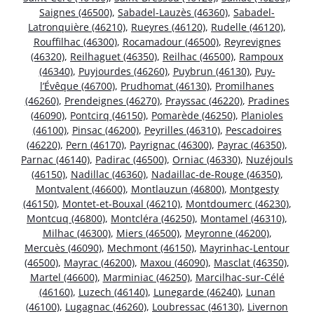
Saignes (46500)
,
Sabadel-Lauzès (46360)
,
Sabadel-
Latronquière (46210)
,
Rueyres (46120)
,
Rudelle (46120)
,
Rouffilhac (46300)
,
Rocamadour (46500)
,
Reyrevignes
(46320)
,
Reilhaguet (46350)
,
Reilhac (46500)
,
Rampoux
(46340)
,
Puyjourdes (46260)
,
Puybrun (46130)
,
Puy-
l’Évêque (46700)
,
Prudhomat (46130)
,
Promilhanes
(46260)
,
Prendeignes (46270)
,
Prayssac (46220)
,
Pradines
(46090)
,
Pontcirq (46150)
,
Pomarède (46250)
,
Planioles
(46100)
,
Pinsac (46200)
,
Peyrilles (46310)
,
Pescadoires
(46220)
,
Pern (46170)
,
Payrignac (46300)
,
Payrac (46350)
,
Parnac (46140)
,
Padirac (46500)
,
Orniac (46330)
,
Nuzéjouls
(46150)
,
Nadillac (46360)
,
Nadaillac-de-Rouge (46350)
,
Montvalent (46600)
,
Montlauzun (46800)
,
Montgesty
(46150)
,
Montet-et-Bouxal (46210)
,
Montdoumerc (46230)
,
Montcuq (46800)
,
Montcléra (46250)
,
Montamel (46310)
,
Milhac (46300)
,
Miers (46500)
,
Meyronne (46200)
,
Mercuès (46090)
,
Mechmont (46150)
,
Mayrinhac-Lentour
(46500)
,
Mayrac (46200)
,
Maxou (46090)
,
Masclat (46350)
,
Martel (46600)
,
Marminiac (46250)
,
Marcilhac-sur-Célé
(46160)
,
Luzech (46140)
,
Lunegarde (46240)
,
Lunan
(46100)
,
Lugagnac (46260)
,
Loubressac (46130)
,
Livernon