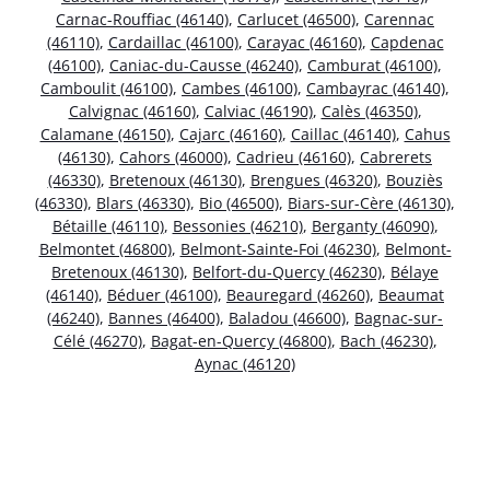
Carnac-Rouffiac (46140)
,
Carlucet (46500)
,
Carennac
(46110)
,
Cardaillac (46100)
,
Carayac (46160)
,
Capdenac
(46100)
,
Caniac-du-Causse (46240)
,
Camburat (46100)
,
Camboulit (46100)
,
Cambes (46100)
,
Cambayrac (46140)
,
Calvignac (46160)
,
Calviac (46190)
,
Calès (46350)
,
Calamane (46150)
,
Cajarc (46160)
,
Caillac (46140)
,
Cahus
(46130)
,
Cahors (46000)
,
Cadrieu (46160)
,
Cabrerets
(46330)
,
Bretenoux (46130)
,
Brengues (46320)
,
Bouziès
(46330)
,
Blars (46330)
,
Bio (46500)
,
Biars-sur-Cère (46130)
,
Bétaille (46110)
,
Bessonies (46210)
,
Berganty (46090)
,
Belmontet (46800)
,
Belmont-Sainte-Foi (46230)
,
Belmont-
Bretenoux (46130)
,
Belfort-du-Quercy (46230)
,
Bélaye
(46140)
,
Béduer (46100)
,
Beauregard (46260)
,
Beaumat
(46240)
,
Bannes (46400)
,
Baladou (46600)
,
Bagnac-sur-
Célé (46270)
,
Bagat-en-Quercy (46800)
,
Bach (46230)
,
Aynac (46120)