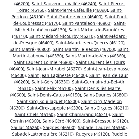
(46200)
,
Saint-Sauveur-la-Vallée (46240)
,
Saint-Pierre-
Toirac (46160)
,
Saint-Pierre-Lafeuille (46090)
,
Saint-
Perdoux (46100)
,
Saint-Paul-de-Vern (46400)
,
Saint-Paul-
de-Loubressac (46170)
,
Saint-Pantaléon (46800)
,
Saint-
Michel-Loubéjou (46130)
,
Saint-Michel-de-Bannières
(46110)
,
Saint-Médard-Nicourby (46210)
,
Saint-Médard-
de-Presque (46400)
,
Saint-Maurice-en-Quercy (46120)
,
Saint-Matré (46800)
,
Saint-Martin-le-Redon (46700)
,
Saint-
Martin-Labouval (46330)
,
Saint-Martin-de-Vers (46360)
,
Saint-Laurent-Lolmie (46800)
,
Saint-Laurent-les-Tours
(46400)
,
Saint-Jean-Mirabel (46270)
,
Saint-Jean-Lespinasse
(46400)
,
Saint-Jean-Lagineste (46400)
,
Saint-Jean-de-Laur
(46260)
,
Saint-Géry (46330)
,
Saint-Germain-du-Bel-Air
(46310)
,
Saint-Félix (46100)
,
Saint-Denis-lès-Martel
(46600)
,
Saint-Denis-Catus (46150)
,
Saint-Daunès (46800)
,
Saint-Cirq-Souillaguet (46300)
,
Saint-Cirq-Madelon
(46300)
,
Saint-Cirq-Lapopie (46330)
,
Saint-Cirgues (46210)
,
Saint-Chels (46160)
,
Saint-Chamarand (46310)
,
Saint-
Cernin (46360)
,
Saint-Céré (46400)
,
Saint-Bressou (46120)
,
Saillac (46260)
,
Saignes (46500)
,
Sabadel-Lauzès (46360)
,
Sabadel-Latronquière (46210)
,
Rueyres (46120)
,
Rudelle