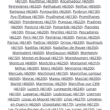
(46120)
,
Rouffilhac (46300)
,
Rocamadour (46500)
,
Reyrevignes (46320)
,
Reilhaguet (46350)
,
Reilhac (46500)
,
Rampoux (46340)
,
Puyjourdes (46260)
,
Puybrun (46130)
,
Puy-l’Évêque (46700)
,
Prudhomat (46130)
,
Promilhanes
(46260)
,
Prendeignes (46270)
,
Prayssac (46220)
,
Pradines
(46090)
,
Pontcirq (46150)
,
Pomarède (46250)
,
Planioles
(46100)
,
Pinsac (46200)
,
Peyrilles (46310)
,
Pescadoires
(46220)
,
Pern (46170)
,
Payrignac (46300)
,
Payrac (46350)
,
Parnac (46140)
,
Padirac (46500)
,
Orniac (46330)
,
Nuzéjouls
(46150)
,
Nadillac (46360)
,
Nadaillac-de-Rouge (46350)
,
Montvalent (46600)
,
Montlauzun (46800)
,
Montgesty
(46150)
,
Montet-et-Bouxal (46210)
,
Montdoumerc (46230)
,
Montcuq (46800)
,
Montcléra (46250)
,
Montamel (46310)
,
Milhac (46300)
,
Miers (46500)
,
Meyronne (46200)
,
Mercuès (46090)
,
Mechmont (46150)
,
Mayrinhac-Lentour
(46500)
,
Mayrac (46200)
,
Maxou (46090)
,
Masclat (46350)
,
Martel (46600)
,
Marminiac (46250)
,
Marcilhac-sur-Célé
(46160)
,
Luzech (46140)
,
Lunegarde (46240)
,
Lunan
(46100)
,
Lugagnac (46260)
,
Loubressac (46130)
,
Livernon
(46320)
,
Lissac-et-Mouret (46100)
,
Linac (46270)
,
Limogne-
en-Quercy (46260)
,
Lhospitalet (46170)
,
Leyme (46120)
,
Les Quatre-Routes-du-Lot (46110)
,
Les Junies (46150)
,
Les