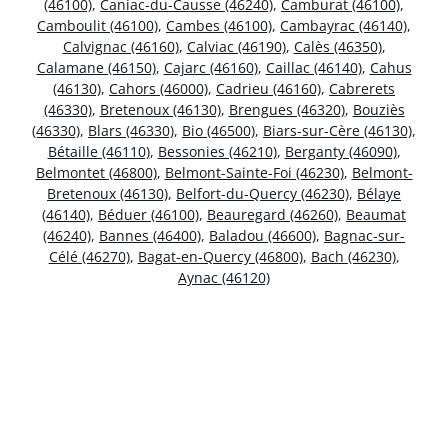
(46100)
,
Caniac-du-Causse (46240)
,
Camburat (46100)
,
Camboulit (46100)
,
Cambes (46100)
,
Cambayrac (46140)
,
Calvignac (46160)
,
Calviac (46190)
,
Calès (46350)
,
Calamane (46150)
,
Cajarc (46160)
,
Caillac (46140)
,
Cahus
(46130)
,
Cahors (46000)
,
Cadrieu (46160)
,
Cabrerets
(46330)
,
Bretenoux (46130)
,
Brengues (46320)
,
Bouziès
(46330)
,
Blars (46330)
,
Bio (46500)
,
Biars-sur-Cère (46130)
,
Bétaille (46110)
,
Bessonies (46210)
,
Berganty (46090)
,
Belmontet (46800)
,
Belmont-Sainte-Foi (46230)
,
Belmont-
Bretenoux (46130)
,
Belfort-du-Quercy (46230)
,
Bélaye
(46140)
,
Béduer (46100)
,
Beauregard (46260)
,
Beaumat
(46240)
,
Bannes (46400)
,
Baladou (46600)
,
Bagnac-sur-
Célé (46270)
,
Bagat-en-Quercy (46800)
,
Bach (46230)
,
Aynac (46120)