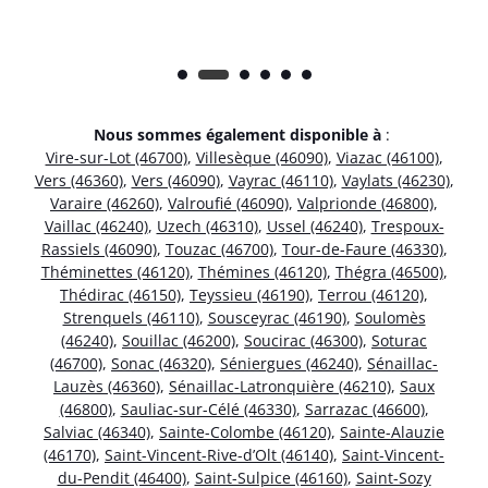
Nous sommes également disponible à
:
Vire-sur-Lot (46700)
,
Villesèque (46090)
,
Viazac (46100)
,
Vers (46360)
,
Vers (46090)
,
Vayrac (46110)
,
Vaylats (46230)
,
Varaire (46260)
,
Valroufié (46090)
,
Valprionde (46800)
,
Vaillac (46240)
,
Uzech (46310)
,
Ussel (46240)
,
Trespoux-
Rassiels (46090)
,
Touzac (46700)
,
Tour-de-Faure (46330)
,
Théminettes (46120)
,
Thémines (46120)
,
Thégra (46500)
,
Thédirac (46150)
,
Teyssieu (46190)
,
Terrou (46120)
,
Strenquels (46110)
,
Sousceyrac (46190)
,
Soulomès
(46240)
,
Souillac (46200)
,
Soucirac (46300)
,
Soturac
(46700)
,
Sonac (46320)
,
Séniergues (46240)
,
Sénaillac-
Lauzès (46360)
,
Sénaillac-Latronquière (46210)
,
Saux
(46800)
,
Sauliac-sur-Célé (46330)
,
Sarrazac (46600)
,
Salviac (46340)
,
Sainte-Colombe (46120)
,
Sainte-Alauzie
(46170)
,
Saint-Vincent-Rive-d’Olt (46140)
,
Saint-Vincent-
du-Pendit (46400)
,
Saint-Sulpice (46160)
,
Saint-Sozy