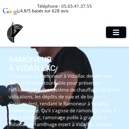
Téléphone :
05.65.41.37.55
4.8/5 basés sur 628 avis
RAMONEUR
À VIDAILLAC
Le recours au Ramoneur à Vidaillac devient une
démarche incontournable pour préserver
l’efficacité de votre système de chauffage. Au fil des
utilisations, les dépôts de suie et de bistre
s’accumulent, rendant le Ramoneur à Vidaillac
indispensable. Qu’il s’agisse de ramonage poêle à
bois à Vidaillac, ramonage poêle à granulés à
Vidaillac ou ramonage insert à Vidaillac, chaque