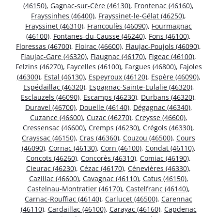
(46150)
,
Gagnac-sur-Cère (46130)
,
Frontenac (46160)
,
Frayssinhes (46400)
,
Frayssinet-le-Gélat (46250)
,
Frayssinet (46310)
,
Francoulès (46090)
,
Fourmagnac
(46100)
,
Fontanes-du-Causse (46240)
,
Fons (46100)
,
Floressas (46700)
,
Floirac (46600)
,
Flaujac-Poujols (46090)
,
Flaujac-Gare (46320)
,
Flaugnac (46170)
,
Figeac (46100)
,
Felzins (46270)
,
Faycelles (46100)
,
Fargues (46800)
,
Fajoles
(46300)
,
Estal (46130)
,
Espeyroux (46120)
,
Espère (46090)
,
Espédaillac (46320)
,
Espagnac-Sainte-Eulalie (46320)
,
Esclauzels (46090)
,
Escamps (46230)
,
Durbans (46320)
,
Duravel (46700)
,
Douelle (46140)
,
Dégagnac (46340)
,
Cuzance (46600)
,
Cuzac (46270)
,
Creysse (46600)
,
Cressensac (46600)
,
Cremps (46230)
,
Crégols (46330)
,
Crayssac (46150)
,
Cras (46360)
,
Couzou (46500)
,
Cours
(46090)
,
Cornac (46130)
,
Corn (46100)
,
Condat (46110)
,
Concots (46260)
,
Concorès (46310)
,
Comiac (46190)
,
Cieurac (46230)
,
Cézac (46170)
,
Cénevières (46330)
,
Cazillac (46600)
,
Cavagnac (46110)
,
Catus (46150)
,
Castelnau-Montratier (46170)
,
Castelfranc (46140)
,
Carnac-Rouffiac (46140)
,
Carlucet (46500)
,
Carennac
(46110)
,
Cardaillac (46100)
,
Carayac (46160)
,
Capdenac