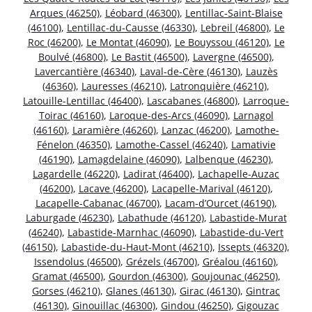
Arques (46250)
,
Léobard (46300)
,
Lentillac-Saint-Blaise
(46100)
,
Lentillac-du-Causse (46330)
,
Lebreil (46800)
,
Le
Roc (46200)
,
Le Montat (46090)
,
Le Bouyssou (46120)
,
Le
Boulvé (46800)
,
Le Bastit (46500)
,
Lavergne (46500)
,
Lavercantière (46340)
,
Laval-de-Cère (46130)
,
Lauzès
(46360)
,
Lauresses (46210)
,
Latronquière (46210)
,
Latouille-Lentillac (46400)
,
Lascabanes (46800)
,
Larroque-
Toirac (46160)
,
Laroque-des-Arcs (46090)
,
Larnagol
(46160)
,
Laramière (46260)
,
Lanzac (46200)
,
Lamothe-
Fénelon (46350)
,
Lamothe-Cassel (46240)
,
Lamativie
(46190)
,
Lamagdelaine (46090)
,
Lalbenque (46230)
,
Lagardelle (46220)
,
Ladirat (46400)
,
Lachapelle-Auzac
(46200)
,
Lacave (46200)
,
Lacapelle-Marival (46120)
,
Lacapelle-Cabanac (46700)
,
Lacam-d’Ourcet (46190)
,
Laburgade (46230)
,
Labathude (46120)
,
Labastide-Murat
(46240)
,
Labastide-Marnhac (46090)
,
Labastide-du-Vert
(46150)
,
Labastide-du-Haut-Mont (46210)
,
Issepts (46320)
,
Issendolus (46500)
,
Grézels (46700)
,
Gréalou (46160)
,
Gramat (46500)
,
Gourdon (46300)
,
Goujounac (46250)
,
Gorses (46210)
,
Glanes (46130)
,
Girac (46130)
,
Gintrac
(46130)
,
Ginouillac (46300)
,
Gindou (46250)
,
Gigouzac