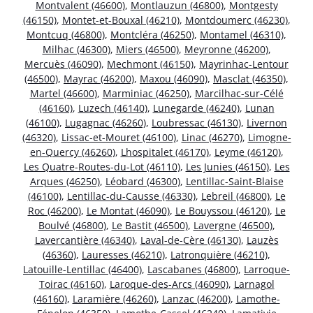
Montvalent (46600)
,
Montlauzun (46800)
,
Montgesty
(46150)
,
Montet-et-Bouxal (46210)
,
Montdoumerc (46230)
,
Montcuq (46800)
,
Montcléra (46250)
,
Montamel (46310)
,
Milhac (46300)
,
Miers (46500)
,
Meyronne (46200)
,
Mercuès (46090)
,
Mechmont (46150)
,
Mayrinhac-Lentour
(46500)
,
Mayrac (46200)
,
Maxou (46090)
,
Masclat (46350)
,
Martel (46600)
,
Marminiac (46250)
,
Marcilhac-sur-Célé
(46160)
,
Luzech (46140)
,
Lunegarde (46240)
,
Lunan
(46100)
,
Lugagnac (46260)
,
Loubressac (46130)
,
Livernon
(46320)
,
Lissac-et-Mouret (46100)
,
Linac (46270)
,
Limogne-
en-Quercy (46260)
,
Lhospitalet (46170)
,
Leyme (46120)
,
Les Quatre-Routes-du-Lot (46110)
,
Les Junies (46150)
,
Les
Arques (46250)
,
Léobard (46300)
,
Lentillac-Saint-Blaise
(46100)
,
Lentillac-du-Causse (46330)
,
Lebreil (46800)
,
Le
Roc (46200)
,
Le Montat (46090)
,
Le Bouyssou (46120)
,
Le
Boulvé (46800)
,
Le Bastit (46500)
,
Lavergne (46500)
,
Lavercantière (46340)
,
Laval-de-Cère (46130)
,
Lauzès
(46360)
,
Lauresses (46210)
,
Latronquière (46210)
,
Latouille-Lentillac (46400)
,
Lascabanes (46800)
,
Larroque-
Toirac (46160)
,
Laroque-des-Arcs (46090)
,
Larnagol
(46160)
,
Laramière (46260)
,
Lanzac (46200)
,
Lamothe-