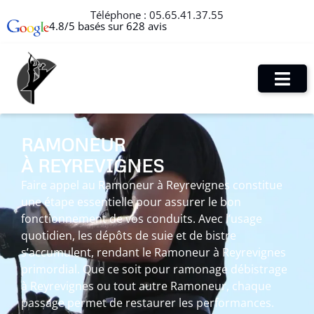
Téléphone :
05.65.41.37.55
4.8/5 basés sur 628 avis
RAMONEUR
À REYREVIGNES
Faire appel au Ramoneur à Reyrevignes constitue
une étape essentielle pour assurer le bon
fonctionnement de vos conduits. Avec l’usage
quotidien, les dépôts de suie et de bistre
s’accumulent, rendant le Ramoneur à Reyrevignes
primordial. Que ce soit pour ramonage débistrage
à Reyrevignes ou tout autre Ramoneur, chaque
passage permet de restaurer les performances.