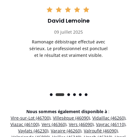
David Lemoine
09 juillet 2025
Ramonage débistrage effectué avec
T
s
sérieux. Le professionnel est ponctuel
et le résultat est vraiment visible.
e
Nous sommes également disponible à
:
Vire-sur-Lot (46700)
,
Villesèque (46090)
,
Vidaillac (46260)
,
Viazac (46100)
,
Vers (46360)
,
Vers (46090)
,
Vayrac (46110)
,
Vaylats (46230)
,
Varaire (46260)
,
Valroufié (46090)
,