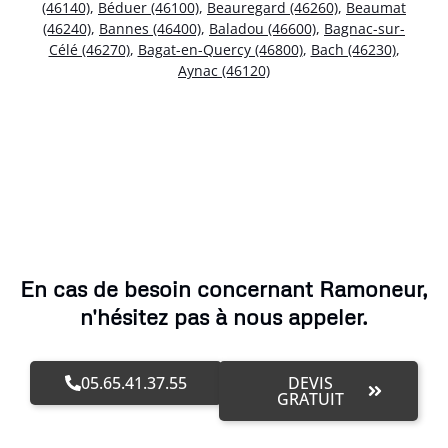
(46140)
,
Béduer (46100)
,
Beauregard (46260)
,
Beaumat
(46240)
,
Bannes (46400)
,
Baladou (46600)
,
Bagnac-sur-
Célé (46270)
,
Bagat-en-Quercy (46800)
,
Bach (46230)
,
Aynac (46120)
En cas de besoin concernant Ramoneur,
n'hésitez pas à nous appeler.
05.65.41.37.55
DEVIS
GRATUIT