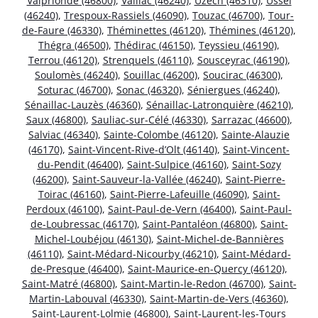
Valprionde (46800)
,
Vaillac (46240)
,
Uzech (46310)
,
Ussel
(46240)
,
Trespoux-Rassiels (46090)
,
Touzac (46700)
,
Tour-
de-Faure (46330)
,
Théminettes (46120)
,
Thémines (46120)
,
Thégra (46500)
,
Thédirac (46150)
,
Teyssieu (46190)
,
Terrou (46120)
,
Strenquels (46110)
,
Sousceyrac (46190)
,
Soulomès (46240)
,
Souillac (46200)
,
Soucirac (46300)
,
Soturac (46700)
,
Sonac (46320)
,
Séniergues (46240)
,
Sénaillac-Lauzès (46360)
,
Sénaillac-Latronquière (46210)
,
Saux (46800)
,
Sauliac-sur-Célé (46330)
,
Sarrazac (46600)
,
Salviac (46340)
,
Sainte-Colombe (46120)
,
Sainte-Alauzie
(46170)
,
Saint-Vincent-Rive-d’Olt (46140)
,
Saint-Vincent-
du-Pendit (46400)
,
Saint-Sulpice (46160)
,
Saint-Sozy
(46200)
,
Saint-Sauveur-la-Vallée (46240)
,
Saint-Pierre-
Toirac (46160)
,
Saint-Pierre-Lafeuille (46090)
,
Saint-
Perdoux (46100)
,
Saint-Paul-de-Vern (46400)
,
Saint-Paul-
de-Loubressac (46170)
,
Saint-Pantaléon (46800)
,
Saint-
Michel-Loubéjou (46130)
,
Saint-Michel-de-Bannières
(46110)
,
Saint-Médard-Nicourby (46210)
,
Saint-Médard-
de-Presque (46400)
,
Saint-Maurice-en-Quercy (46120)
,
Saint-Matré (46800)
,
Saint-Martin-le-Redon (46700)
,
Saint-
Martin-Labouval (46330)
,
Saint-Martin-de-Vers (46360)
,
Saint-Laurent-Lolmie (46800)
,
Saint-Laurent-les-Tours