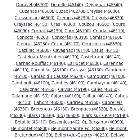
Duravel (46700)
,
Douelle (46140)
,
Dégagnac (46340)
,
Cuzance (46600)
,
Cuzac (46270)
,
Creysse (46600)
,
Cressensac (46600)
,
Cremps (46230)
,
Crégols (46330)
,
Crayssac (46150)
,
Cras (46360)
,
Couzou (46500)
,
Cours
(46090)
,
Cornac (46130)
,
Corn (46100)
,
Condat (46110)
,
Concots (46260)
,
Concorès (46310)
,
Comiac (46190)
,
Cieurac (46230)
,
Cézac (46170)
,
Cénevières (46330)
,
Cazillac (46600)
,
Cavagnac (46110)
,
Catus (46150)
,
Castelnau-Montratier (46170)
,
Castelfranc (46140)
,
Carnac-Rouffiac (46140)
,
Carlucet (46500)
,
Carennac
(46110)
,
Cardaillac (46100)
,
Carayac (46160)
,
Capdenac
(46100)
,
Caniac-du-Causse (46240)
,
Camburat (46100)
,
Camboulit (46100)
,
Cambes (46100)
,
Cambayrac (46140)
,
Calvignac (46160)
,
Calviac (46190)
,
Calès (46350)
,
Calamane (46150)
,
Cajarc (46160)
,
Caillac (46140)
,
Cahus
(46130)
,
Cahors (46000)
,
Cadrieu (46160)
,
Cabrerets
(46330)
,
Bretenoux (46130)
,
Brengues (46320)
,
Bouziès
(46330)
,
Blars (46330)
,
Bio (46500)
,
Biars-sur-Cère (46130)
,
Bétaille (46110)
,
Bessonies (46210)
,
Berganty (46090)
,
Belmontet (46800)
,
Belmont-Sainte-Foi (46230)
,
Belmont-
Bretenoux (46130)
,
Belfort-du-Quercy (46230)
,
Bélaye