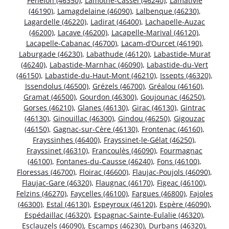
Fénelon (46350)
,
Lamothe-Cassel (46240)
,
Lamativie
(46190)
,
Lamagdelaine (46090)
,
Lalbenque (46230)
,
Lagardelle (46220)
,
Ladirat (46400)
,
Lachapelle-Auzac
(46200)
,
Lacave (46200)
,
Lacapelle-Marival (46120)
,
Lacapelle-Cabanac (46700)
,
Lacam-d’Ourcet (46190)
,
Laburgade (46230)
,
Labathude (46120)
,
Labastide-Murat
(46240)
,
Labastide-Marnhac (46090)
,
Labastide-du-Vert
(46150)
,
Labastide-du-Haut-Mont (46210)
,
Issepts (46320)
,
Issendolus (46500)
,
Grézels (46700)
,
Gréalou (46160)
,
Gramat (46500)
,
Gourdon (46300)
,
Goujounac (46250)
,
Gorses (46210)
,
Glanes (46130)
,
Girac (46130)
,
Gintrac
(46130)
,
Ginouillac (46300)
,
Gindou (46250)
,
Gigouzac
(46150)
,
Gagnac-sur-Cère (46130)
,
Frontenac (46160)
,
Frayssinhes (46400)
,
Frayssinet-le-Gélat (46250)
,
Frayssinet (46310)
,
Francoulès (46090)
,
Fourmagnac
(46100)
,
Fontanes-du-Causse (46240)
,
Fons (46100)
,
Floressas (46700)
,
Floirac (46600)
,
Flaujac-Poujols (46090)
,
Flaujac-Gare (46320)
,
Flaugnac (46170)
,
Figeac (46100)
,
Felzins (46270)
,
Faycelles (46100)
,
Fargues (46800)
,
Fajoles
(46300)
,
Estal (46130)
,
Espeyroux (46120)
,
Espère (46090)
,
Espédaillac (46320)
,
Espagnac-Sainte-Eulalie (46320)
,
Esclauzels (46090)
,
Escamps (46230)
,
Durbans (46320)
,