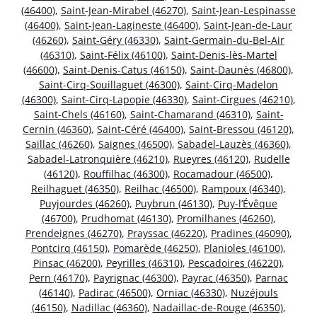
(46400)
,
Saint-Jean-Mirabel (46270)
,
Saint-Jean-Lespinasse
(46400)
,
Saint-Jean-Lagineste (46400)
,
Saint-Jean-de-Laur
(46260)
,
Saint-Géry (46330)
,
Saint-Germain-du-Bel-Air
(46310)
,
Saint-Félix (46100)
,
Saint-Denis-lès-Martel
(46600)
,
Saint-Denis-Catus (46150)
,
Saint-Daunès (46800)
,
Saint-Cirq-Souillaguet (46300)
,
Saint-Cirq-Madelon
(46300)
,
Saint-Cirq-Lapopie (46330)
,
Saint-Cirgues (46210)
,
Saint-Chels (46160)
,
Saint-Chamarand (46310)
,
Saint-
Cernin (46360)
,
Saint-Céré (46400)
,
Saint-Bressou (46120)
,
Saillac (46260)
,
Saignes (46500)
,
Sabadel-Lauzès (46360)
,
Sabadel-Latronquière (46210)
,
Rueyres (46120)
,
Rudelle
(46120)
,
Rouffilhac (46300)
,
Rocamadour (46500)
,
Reilhaguet (46350)
,
Reilhac (46500)
,
Rampoux (46340)
,
Puyjourdes (46260)
,
Puybrun (46130)
,
Puy-l’Évêque
(46700)
,
Prudhomat (46130)
,
Promilhanes (46260)
,
Prendeignes (46270)
,
Prayssac (46220)
,
Pradines (46090)
,
Pontcirq (46150)
,
Pomarède (46250)
,
Planioles (46100)
,
Pinsac (46200)
,
Peyrilles (46310)
,
Pescadoires (46220)
,
Pern (46170)
,
Payrignac (46300)
,
Payrac (46350)
,
Parnac
(46140)
,
Padirac (46500)
,
Orniac (46330)
,
Nuzéjouls
(46150)
,
Nadillac (46360)
,
Nadaillac-de-Rouge (46350)
,