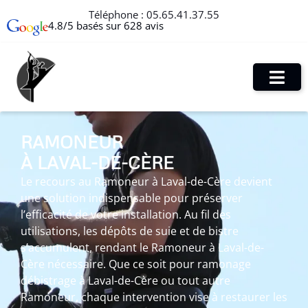
Téléphone :
05.65.41.37.55
4.8/5 basés sur 628 avis
RAMONEUR
À LAVAL-DE-CÈRE
Le recours au Ramoneur à Laval-de-Cère devient
une solution indispensable pour préserver
l’efficacité de votre installation. Au fil des
utilisations, les dépôts de suie et de bistre
s’accumulent, rendant le Ramoneur à Laval-de-
Cère nécessaire. Que ce soit pour ramonage
débistrage à Laval-de-Cère ou tout autre
Ramoneur, chaque intervention vise à restaurer les