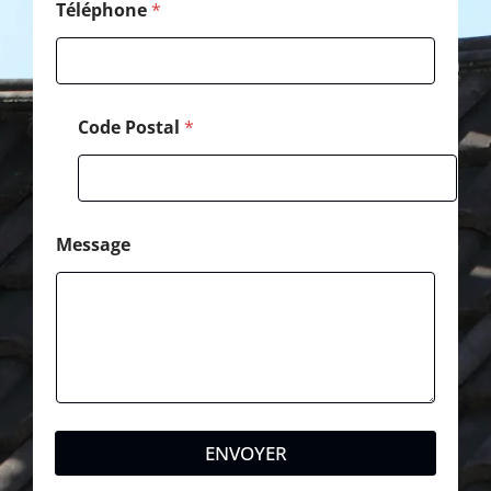
é
Téléphone
*
p
h
o
n
e
Code Postal
*
Message
ENVOYER