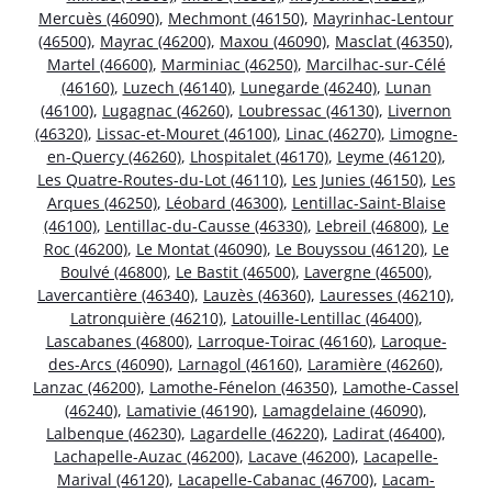
Mercuès (46090)
,
Mechmont (46150)
,
Mayrinhac-Lentour
(46500)
,
Mayrac (46200)
,
Maxou (46090)
,
Masclat (46350)
,
Martel (46600)
,
Marminiac (46250)
,
Marcilhac-sur-Célé
(46160)
,
Luzech (46140)
,
Lunegarde (46240)
,
Lunan
(46100)
,
Lugagnac (46260)
,
Loubressac (46130)
,
Livernon
(46320)
,
Lissac-et-Mouret (46100)
,
Linac (46270)
,
Limogne-
en-Quercy (46260)
,
Lhospitalet (46170)
,
Leyme (46120)
,
Les Quatre-Routes-du-Lot (46110)
,
Les Junies (46150)
,
Les
Arques (46250)
,
Léobard (46300)
,
Lentillac-Saint-Blaise
(46100)
,
Lentillac-du-Causse (46330)
,
Lebreil (46800)
,
Le
Roc (46200)
,
Le Montat (46090)
,
Le Bouyssou (46120)
,
Le
Boulvé (46800)
,
Le Bastit (46500)
,
Lavergne (46500)
,
Lavercantière (46340)
,
Lauzès (46360)
,
Lauresses (46210)
,
Latronquière (46210)
,
Latouille-Lentillac (46400)
,
Lascabanes (46800)
,
Larroque-Toirac (46160)
,
Laroque-
des-Arcs (46090)
,
Larnagol (46160)
,
Laramière (46260)
,
Lanzac (46200)
,
Lamothe-Fénelon (46350)
,
Lamothe-Cassel
(46240)
,
Lamativie (46190)
,
Lamagdelaine (46090)
,
Lalbenque (46230)
,
Lagardelle (46220)
,
Ladirat (46400)
,
Lachapelle-Auzac (46200)
,
Lacave (46200)
,
Lacapelle-
Marival (46120)
,
Lacapelle-Cabanac (46700)
,
Lacam-