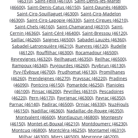
(46310)
,
Saint-Félix (46100)
,
Saint-Denis-lès-Martel
(46600)
,
Saint-Denis-Catus (46150)
,
Saint-Daunès (46800)
,
Saint-Cirq-Souillaguet (46300)
,
Saint-Cirq-Madelon
(46300)
,
Saint-Cirq-Lapopie (46330)
,
Saint-Cirgues (46210)
,
Saint-Chels (46160)
,
Saint-Chamarand (46310)
,
Saint-
Cernin (46360)
,
Saint-Céré (46400)
,
Saint-Bressou (46120)
,
Saillac (46260)
,
Saignes (46500)
,
Sabadel-Lauzès (46360)
,
Sabadel-Latronquière (46210)
,
Rueyres (46120)
,
Rudelle
(46120)
,
Rouffilhac (46300)
,
Rocamadour (46500)
,
Reyrevignes (46320)
,
Reilhaguet (46350)
,
Reilhac (46500)
,
Rampoux (46340)
,
Puyjourdes (46260)
,
Puybrun (46130)
,
Puy-l’Évêque (46700)
,
Prudhomat (46130)
,
Promilhanes
(46260)
,
Prendeignes (46270)
,
Prayssac (46220)
,
Pradines
(46090)
,
Pontcirq (46150)
,
Pomarède (46250)
,
Planioles
(46100)
,
Pinsac (46200)
,
Peyrilles (46310)
,
Pescadoires
(46220)
,
Pern (46170)
,
Payrignac (46300)
,
Payrac (46350)
,
Parnac (46140)
,
Padirac (46500)
,
Orniac (46330)
,
Nuzéjouls
(46150)
,
Nadillac (46360)
,
Nadaillac-de-Rouge (46350)
,
Montvalent (46600)
,
Montlauzun (46800)
,
Montgesty
(46150)
,
Montet-et-Bouxal (46210)
,
Montdoumerc (46230)
,
Montcuq (46800)
,
Montcléra (46250)
,
Montamel (46310)
,
Milhac (46300)
,
Miers (46500)
,
Meyronne (46200)
,