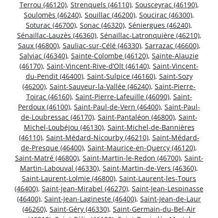
Terrou (46120)
,
Strenquels (46110)
,
Sousceyrac (46190)
,
Soulomès (46240)
,
Souillac (46200)
,
Soucirac (46300)
,
Soturac (46700)
,
Sonac (46320)
,
Séniergues (46240)
,
Sénaillac-Lauzès (46360)
,
Sénaillac-Latronquière (46210)
,
Saux (46800)
,
Sauliac-sur-Célé (46330)
,
Sarrazac (46600)
,
Salviac (46340)
,
Sainte-Colombe (46120)
,
Sainte-Alauzie
(46170)
,
Saint-Vincent-Rive-d’Olt (46140)
,
Saint-Vincent-
du-Pendit (46400)
,
Saint-Sulpice (46160)
,
Saint-Sozy
(46200)
,
Saint-Sauveur-la-Vallée (46240)
,
Saint-Pierre-
Toirac (46160)
,
Saint-Pierre-Lafeuille (46090)
,
Saint-
Perdoux (46100)
,
Saint-Paul-de-Vern (46400)
,
Saint-Paul-
de-Loubressac (46170)
,
Saint-Pantaléon (46800)
,
Saint-
Michel-Loubéjou (46130)
,
Saint-Michel-de-Bannières
(46110)
,
Saint-Médard-Nicourby (46210)
,
Saint-Médard-
de-Presque (46400)
,
Saint-Maurice-en-Quercy (46120)
,
Saint-Matré (46800)
,
Saint-Martin-le-Redon (46700)
,
Saint-
Martin-Labouval (46330)
,
Saint-Martin-de-Vers (46360)
,
Saint-Laurent-Lolmie (46800)
,
Saint-Laurent-les-Tours
(46400)
,
Saint-Jean-Mirabel (46270)
,
Saint-Jean-Lespinasse
(46400)
,
Saint-Jean-Lagineste (46400)
,
Saint-Jean-de-Laur
(46260)
,
Saint-Géry (46330)
,
Saint-Germain-du-Bel-Air