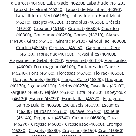
d’Ourcet (46190)
,
Laburgade (46230)
,
Labathude (46120)
,
Labastide-Murat (46240)
,
Labastide-Marnhac (46090)
,
Labastide-du-Vert (46150)
,
Labastide-du-Haut-Mont
(46210)
,
Issepts (46320)
,
Issendolus (46500)
,
Grézels
(46700)
,
Gréalou (46160)
,
Gramat (46500)
,
Gourdon
(46300)
,
Goujounac (46250)
,
Gorses (46210)
,
Glanes
(46130)
,
Girac (46130)
,
Gintrac (46130)
,
Ginouillac (46300)
,
Gindou (46250)
,
Gigouzac (46150)
,
Gagnac-sur-Cère
(46130)
,
Frontenac (46160)
,
Frayssinhes (46400)
,
Frayssinet-le-Gélat (46250)
,
Frayssinet (46310)
,
Francoulès
(46090)
,
Fourmagnac (46100)
,
Fontanes-du-Causse
(46240)
,
Fons (46100)
,
Floressas (46700)
,
Floirac (46600)
,
Flaujac-Poujols (46090)
,
Flaujac-Gare (46320)
,
Flaugnac
(46170)
,
Figeac (46100)
,
Felzins (46270)
,
Faycelles (46100)
,
Fargues (46800)
,
Fajoles (46300)
,
Estal (46130)
,
Espeyroux
(46120)
,
Espère (46090)
,
Espédaillac (46320)
,
Espagnac-
Sainte-Eulalie (46320)
,
Esclauzels (46090)
,
Escamps
(46230)
,
Durbans (46320)
,
Duravel (46700)
,
Douelle
(46140)
,
Dégagnac (46340)
,
Cuzance (46600)
,
Cuzac
(46270)
,
Creysse (46600)
,
Cressensac (46600)
,
Cremps
(46230)
,
Crégols (46330)
,
Crayssac (46150)
,
Cras (46360)
,