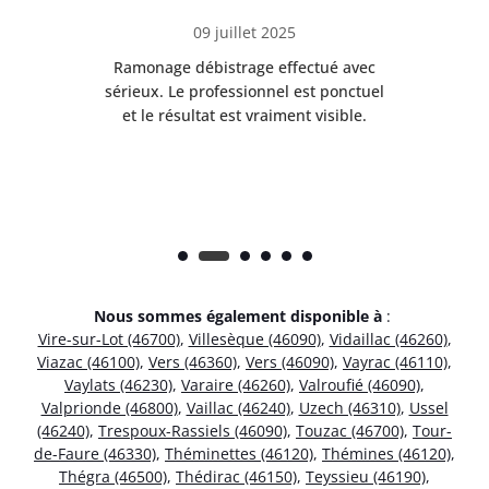
09 juillet 2025
Ramonage débistrage effectué avec
T
s
sérieux. Le professionnel est ponctuel
et le résultat est vraiment visible.
e
Nous sommes également disponible à
:
Vire-sur-Lot (46700)
,
Villesèque (46090)
,
Vidaillac (46260)
,
Viazac (46100)
,
Vers (46360)
,
Vers (46090)
,
Vayrac (46110)
,
Vaylats (46230)
,
Varaire (46260)
,
Valroufié (46090)
,
Valprionde (46800)
,
Vaillac (46240)
,
Uzech (46310)
,
Ussel
(46240)
,
Trespoux-Rassiels (46090)
,
Touzac (46700)
,
Tour-
de-Faure (46330)
,
Théminettes (46120)
,
Thémines (46120)
,
Thégra (46500)
,
Thédirac (46150)
,
Teyssieu (46190)
,