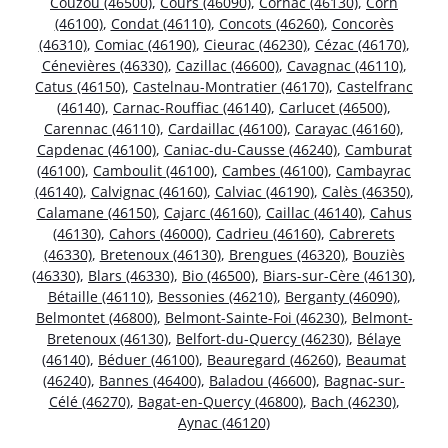
Couzou (46500)
,
Cours (46090)
,
Cornac (46130)
,
Corn
(46100)
,
Condat (46110)
,
Concots (46260)
,
Concorès
(46310)
,
Comiac (46190)
,
Cieurac (46230)
,
Cézac (46170)
,
Cénevières (46330)
,
Cazillac (46600)
,
Cavagnac (46110)
,
Catus (46150)
,
Castelnau-Montratier (46170)
,
Castelfranc
(46140)
,
Carnac-Rouffiac (46140)
,
Carlucet (46500)
,
Carennac (46110)
,
Cardaillac (46100)
,
Carayac (46160)
,
Capdenac (46100)
,
Caniac-du-Causse (46240)
,
Camburat
(46100)
,
Camboulit (46100)
,
Cambes (46100)
,
Cambayrac
(46140)
,
Calvignac (46160)
,
Calviac (46190)
,
Calès (46350)
,
Calamane (46150)
,
Cajarc (46160)
,
Caillac (46140)
,
Cahus
(46130)
,
Cahors (46000)
,
Cadrieu (46160)
,
Cabrerets
(46330)
,
Bretenoux (46130)
,
Brengues (46320)
,
Bouziès
(46330)
,
Blars (46330)
,
Bio (46500)
,
Biars-sur-Cère (46130)
,
Bétaille (46110)
,
Bessonies (46210)
,
Berganty (46090)
,
Belmontet (46800)
,
Belmont-Sainte-Foi (46230)
,
Belmont-
Bretenoux (46130)
,
Belfort-du-Quercy (46230)
,
Bélaye
(46140)
,
Béduer (46100)
,
Beauregard (46260)
,
Beaumat
(46240)
,
Bannes (46400)
,
Baladou (46600)
,
Bagnac-sur-
Célé (46270)
,
Bagat-en-Quercy (46800)
,
Bach (46230)
,
Aynac (46120)