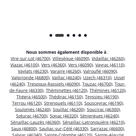
Nous sommes également disponible à
:
Vire-sur-Lot (46700)
,
Villesèque (46090)
,
Vidaillac (46260)
,
Viazac (46100)
,
Vers (46360)
,
Vers (46090)
,
Vayrac (46110)
,
Vaylats (46230)
,
Varaire (46260)
,
Valroufié (46090)
,
Valprionde (46800)
,
Vaillac (46240)
,
Uzech (46310)
,
Ussel
(46240)
,
Trespoux-Rassiels (46090)
,
Touzac (46700)
,
Tour-
de-Faure (46330)
,
Théminettes (46120)
,
Thémines (46120)
,
Thégra (46500)
,
Thédirac (46150)
,
Teyssieu (46190)
,
Terrou (46120)
,
Strenquels (46110)
,
Sousceyrac (46190)
,
Soulomès (46240)
,
Souillac (46200)
,
Soucirac (46300)
,
Soturac (46700)
,
Sonac (46320)
,
Séniergues (46240)
,
Sénaillac-Lauzès (46360)
,
Sénaillac-Latronquière (46210)
,
Saux (46800)
,
Sauliac-sur-Célé (46330)
,
Sarrazac (46600)
,
Salviac (46340)
,
Sainte-Colombe (46120)
,
Sainte-Alauzie