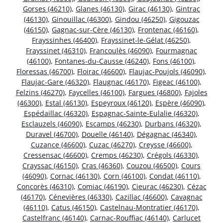
Gorses (46210)
,
Glanes (46130)
,
Girac (46130)
,
Gintrac
(46130)
,
Ginouillac (46300)
,
Gindou (46250)
,
Gigouzac
(46150)
,
Gagnac-sur-Cère (46130)
,
Frontenac (46160)
,
Frayssinhes (46400)
,
Frayssinet-le-Gélat (46250)
,
Frayssinet (46310)
,
Francoulès (46090)
,
Fourmagnac
(46100)
,
Fontanes-du-Causse (46240)
,
Fons (46100)
,
Floressas (46700)
,
Floirac (46600)
,
Flaujac-Poujols (46090)
,
Flaujac-Gare (46320)
,
Flaugnac (46170)
,
Figeac (46100)
,
Felzins (46270)
,
Faycelles (46100)
,
Fargues (46800)
,
Fajoles
(46300)
,
Estal (46130)
,
Espeyroux (46120)
,
Espère (46090)
,
Espédaillac (46320)
,
Espagnac-Sainte-Eulalie (46320)
,
Esclauzels (46090)
,
Escamps (46230)
,
Durbans (46320)
,
Duravel (46700)
,
Douelle (46140)
,
Dégagnac (46340)
,
Cuzance (46600)
,
Cuzac (46270)
,
Creysse (46600)
,
Cressensac (46600)
,
Cremps (46230)
,
Crégols (46330)
,
Crayssac (46150)
,
Cras (46360)
,
Couzou (46500)
,
Cours
(46090)
,
Cornac (46130)
,
Corn (46100)
,
Condat (46110)
,
Concorès (46310)
,
Comiac (46190)
,
Cieurac (46230)
,
Cézac
(46170)
,
Cénevières (46330)
,
Cazillac (46600)
,
Cavagnac
(46110)
,
Catus (46150)
,
Castelnau-Montratier (46170)
,
Castelfranc (46140)
,
Carnac-Rouffiac (46140)
,
Carlucet