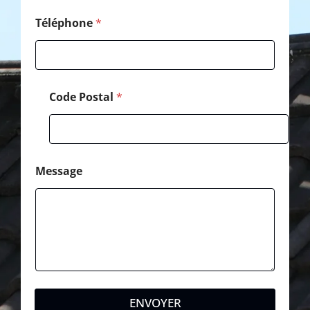
o
m
Téléphone
*
Code Postal
*
Message
ENVOYER