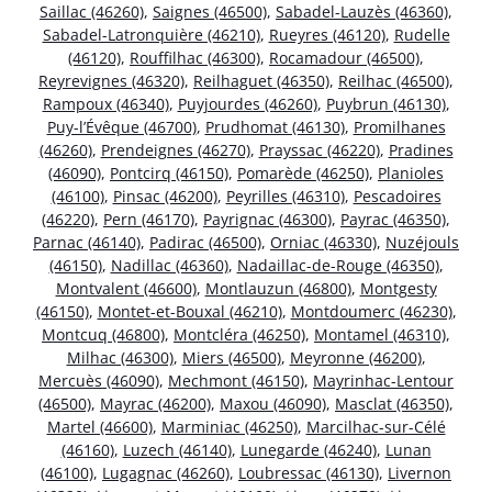
Saillac (46260)
,
Saignes (46500)
,
Sabadel-Lauzès (46360)
,
Sabadel-Latronquière (46210)
,
Rueyres (46120)
,
Rudelle
(46120)
,
Rouffilhac (46300)
,
Rocamadour (46500)
,
Reyrevignes (46320)
,
Reilhaguet (46350)
,
Reilhac (46500)
,
Rampoux (46340)
,
Puyjourdes (46260)
,
Puybrun (46130)
,
Puy-l’Évêque (46700)
,
Prudhomat (46130)
,
Promilhanes
(46260)
,
Prendeignes (46270)
,
Prayssac (46220)
,
Pradines
(46090)
,
Pontcirq (46150)
,
Pomarède (46250)
,
Planioles
(46100)
,
Pinsac (46200)
,
Peyrilles (46310)
,
Pescadoires
(46220)
,
Pern (46170)
,
Payrignac (46300)
,
Payrac (46350)
,
Parnac (46140)
,
Padirac (46500)
,
Orniac (46330)
,
Nuzéjouls
(46150)
,
Nadillac (46360)
,
Nadaillac-de-Rouge (46350)
,
Montvalent (46600)
,
Montlauzun (46800)
,
Montgesty
(46150)
,
Montet-et-Bouxal (46210)
,
Montdoumerc (46230)
,
Montcuq (46800)
,
Montcléra (46250)
,
Montamel (46310)
,
Milhac (46300)
,
Miers (46500)
,
Meyronne (46200)
,
Mercuès (46090)
,
Mechmont (46150)
,
Mayrinhac-Lentour
(46500)
,
Mayrac (46200)
,
Maxou (46090)
,
Masclat (46350)
,
Martel (46600)
,
Marminiac (46250)
,
Marcilhac-sur-Célé
(46160)
,
Luzech (46140)
,
Lunegarde (46240)
,
Lunan
(46100)
,
Lugagnac (46260)
,
Loubressac (46130)
,
Livernon