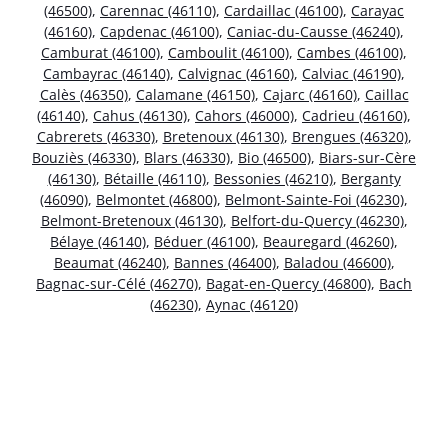
(46500)
,
Carennac (46110)
,
Cardaillac (46100)
,
Carayac
(46160)
,
Capdenac (46100)
,
Caniac-du-Causse (46240)
,
Camburat (46100)
,
Camboulit (46100)
,
Cambes (46100)
,
Cambayrac (46140)
,
Calvignac (46160)
,
Calviac (46190)
,
Calès (46350)
,
Calamane (46150)
,
Cajarc (46160)
,
Caillac
(46140)
,
Cahus (46130)
,
Cahors (46000)
,
Cadrieu (46160)
,
Cabrerets (46330)
,
Bretenoux (46130)
,
Brengues (46320)
,
Bouziès (46330)
,
Blars (46330)
,
Bio (46500)
,
Biars-sur-Cère
(46130)
,
Bétaille (46110)
,
Bessonies (46210)
,
Berganty
(46090)
,
Belmontet (46800)
,
Belmont-Sainte-Foi (46230)
,
Belmont-Bretenoux (46130)
,
Belfort-du-Quercy (46230)
,
Bélaye (46140)
,
Béduer (46100)
,
Beauregard (46260)
,
Beaumat (46240)
,
Bannes (46400)
,
Baladou (46600)
,
Bagnac-sur-Célé (46270)
,
Bagat-en-Quercy (46800)
,
Bach
(46230)
,
Aynac (46120)