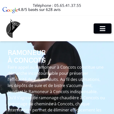
Téléphone :
05.65.41.37.55
4.8/5 basés sur 628 avis
RAMONEUR
À CONCOTS
Faire appel au Ramoneur à Concots constitue une
démarche incontournable pour préserver
l’efficacité de vos conduits. Au fil des utilisations,
les dépôts de suie et de bistre s’accumulent,
rendant le Ramoneur à Concots indispensable.
Qu’il s’agisse de ramonage chaudière à Concots ou
ramonage de cheminée à Concots, chaque
intervention permet de éliminer efficacement les