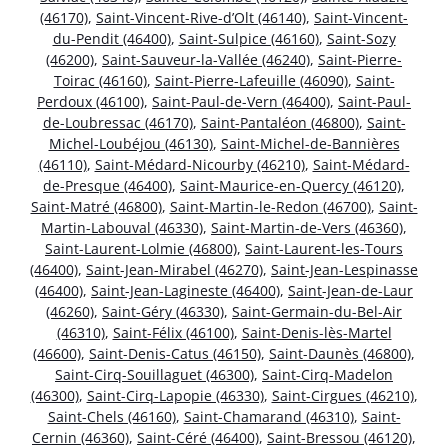
(46170)
,
Saint-Vincent-Rive-d’Olt (46140)
,
Saint-Vincent-
du-Pendit (46400)
,
Saint-Sulpice (46160)
,
Saint-Sozy
(46200)
,
Saint-Sauveur-la-Vallée (46240)
,
Saint-Pierre-
Toirac (46160)
,
Saint-Pierre-Lafeuille (46090)
,
Saint-
Perdoux (46100)
,
Saint-Paul-de-Vern (46400)
,
Saint-Paul-
de-Loubressac (46170)
,
Saint-Pantaléon (46800)
,
Saint-
Michel-Loubéjou (46130)
,
Saint-Michel-de-Bannières
(46110)
,
Saint-Médard-Nicourby (46210)
,
Saint-Médard-
de-Presque (46400)
,
Saint-Maurice-en-Quercy (46120)
,
Saint-Matré (46800)
,
Saint-Martin-le-Redon (46700)
,
Saint-
Martin-Labouval (46330)
,
Saint-Martin-de-Vers (46360)
,
Saint-Laurent-Lolmie (46800)
,
Saint-Laurent-les-Tours
(46400)
,
Saint-Jean-Mirabel (46270)
,
Saint-Jean-Lespinasse
(46400)
,
Saint-Jean-Lagineste (46400)
,
Saint-Jean-de-Laur
(46260)
,
Saint-Géry (46330)
,
Saint-Germain-du-Bel-Air
(46310)
,
Saint-Félix (46100)
,
Saint-Denis-lès-Martel
(46600)
,
Saint-Denis-Catus (46150)
,
Saint-Daunès (46800)
,
Saint-Cirq-Souillaguet (46300)
,
Saint-Cirq-Madelon
(46300)
,
Saint-Cirq-Lapopie (46330)
,
Saint-Cirgues (46210)
,
Saint-Chels (46160)
,
Saint-Chamarand (46310)
,
Saint-
Cernin (46360)
,
Saint-Céré (46400)
,
Saint-Bressou (46120)
,