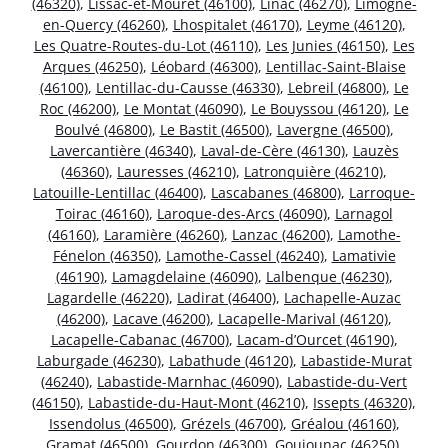
(46320)
,
Lissac-et-Mouret (46100)
,
Linac (46270)
,
Limogne-
en-Quercy (46260)
,
Lhospitalet (46170)
,
Leyme (46120)
,
Les Quatre-Routes-du-Lot (46110)
,
Les Junies (46150)
,
Les
Arques (46250)
,
Léobard (46300)
,
Lentillac-Saint-Blaise
(46100)
,
Lentillac-du-Causse (46330)
,
Lebreil (46800)
,
Le
Roc (46200)
,
Le Montat (46090)
,
Le Bouyssou (46120)
,
Le
Boulvé (46800)
,
Le Bastit (46500)
,
Lavergne (46500)
,
Lavercantière (46340)
,
Laval-de-Cère (46130)
,
Lauzès
(46360)
,
Lauresses (46210)
,
Latronquière (46210)
,
Latouille-Lentillac (46400)
,
Lascabanes (46800)
,
Larroque-
Toirac (46160)
,
Laroque-des-Arcs (46090)
,
Larnagol
(46160)
,
Laramière (46260)
,
Lanzac (46200)
,
Lamothe-
Fénelon (46350)
,
Lamothe-Cassel (46240)
,
Lamativie
(46190)
,
Lamagdelaine (46090)
,
Lalbenque (46230)
,
Lagardelle (46220)
,
Ladirat (46400)
,
Lachapelle-Auzac
(46200)
,
Lacave (46200)
,
Lacapelle-Marival (46120)
,
Lacapelle-Cabanac (46700)
,
Lacam-d’Ourcet (46190)
,
Laburgade (46230)
,
Labathude (46120)
,
Labastide-Murat
(46240)
,
Labastide-Marnhac (46090)
,
Labastide-du-Vert
(46150)
,
Labastide-du-Haut-Mont (46210)
,
Issepts (46320)
,
Issendolus (46500)
,
Grézels (46700)
,
Gréalou (46160)
,
Gramat (46500)
,
Gourdon (46300)
,
Goujounac (46250)
,