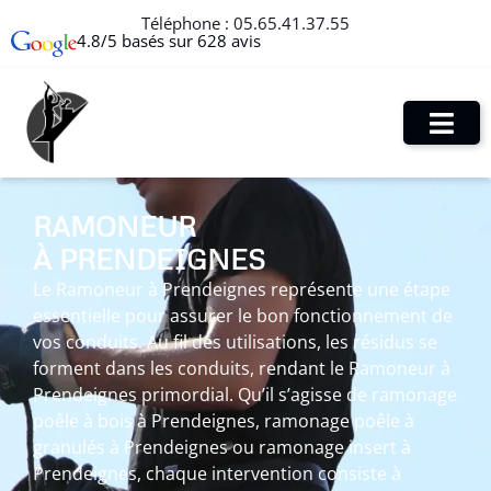
Téléphone :
05.65.41.37.55
4.8/5 basés sur 628 avis
RAMONEUR
À PRENDEIGNES
Le Ramoneur à Prendeignes représente une étape
essentielle pour assurer le bon fonctionnement de
vos conduits. Au fil des utilisations, les résidus se
forment dans les conduits, rendant le Ramoneur à
Prendeignes primordial. Qu’il s’agisse de ramonage
poêle à bois à Prendeignes, ramonage poêle à
granulés à Prendeignes ou ramonage insert à
Prendeignes, chaque intervention consiste à