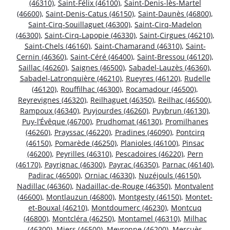
(46310)
,
Saint-Félix (46100)
,
Saint-Denis-lès-Martel
(46600)
,
Saint-Denis-Catus (46150)
,
Saint-Daunès (46800)
,
Saint-Cirq-Souillaguet (46300)
,
Saint-Cirq-Madelon
(46300)
,
Saint-Cirq-Lapopie (46330)
,
Saint-Cirgues (46210)
,
Saint-Chels (46160)
,
Saint-Chamarand (46310)
,
Saint-
Cernin (46360)
,
Saint-Céré (46400)
,
Saint-Bressou (46120)
,
Saillac (46260)
,
Saignes (46500)
,
Sabadel-Lauzès (46360)
,
Sabadel-Latronquière (46210)
,
Rueyres (46120)
,
Rudelle
(46120)
,
Rouffilhac (46300)
,
Rocamadour (46500)
,
Reyrevignes (46320)
,
Reilhaguet (46350)
,
Reilhac (46500)
,
Rampoux (46340)
,
Puyjourdes (46260)
,
Puybrun (46130)
,
Puy-l’Évêque (46700)
,
Prudhomat (46130)
,
Promilhanes
(46260)
,
Prayssac (46220)
,
Pradines (46090)
,
Pontcirq
(46150)
,
Pomarède (46250)
,
Planioles (46100)
,
Pinsac
(46200)
,
Peyrilles (46310)
,
Pescadoires (46220)
,
Pern
(46170)
,
Payrignac (46300)
,
Payrac (46350)
,
Parnac (46140)
,
Padirac (46500)
,
Orniac (46330)
,
Nuzéjouls (46150)
,
Nadillac (46360)
,
Nadaillac-de-Rouge (46350)
,
Montvalent
(46600)
,
Montlauzun (46800)
,
Montgesty (46150)
,
Montet-
et-Bouxal (46210)
,
Montdoumerc (46230)
,
Montcuq
(46800)
,
Montcléra (46250)
,
Montamel (46310)
,
Milhac
(46300)
,
Miers (46500)
,
Meyronne (46200)
,
Mercuès