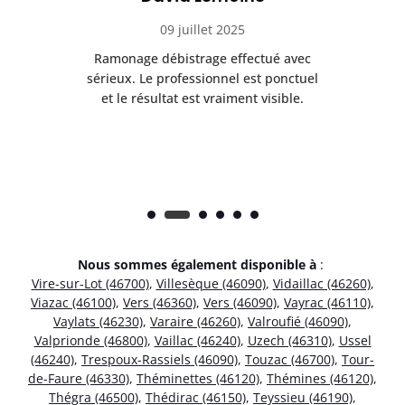
09 juillet 2025
Ramonage débistrage effectué avec
T
s
sérieux. Le professionnel est ponctuel
et le résultat est vraiment visible.
e
Nous sommes également disponible à
:
Vire-sur-Lot (46700)
,
Villesèque (46090)
,
Vidaillac (46260)
,
Viazac (46100)
,
Vers (46360)
,
Vers (46090)
,
Vayrac (46110)
,
Vaylats (46230)
,
Varaire (46260)
,
Valroufié (46090)
,
Valprionde (46800)
,
Vaillac (46240)
,
Uzech (46310)
,
Ussel
(46240)
,
Trespoux-Rassiels (46090)
,
Touzac (46700)
,
Tour-
de-Faure (46330)
,
Théminettes (46120)
,
Thémines (46120)
,
Thégra (46500)
,
Thédirac (46150)
,
Teyssieu (46190)
,