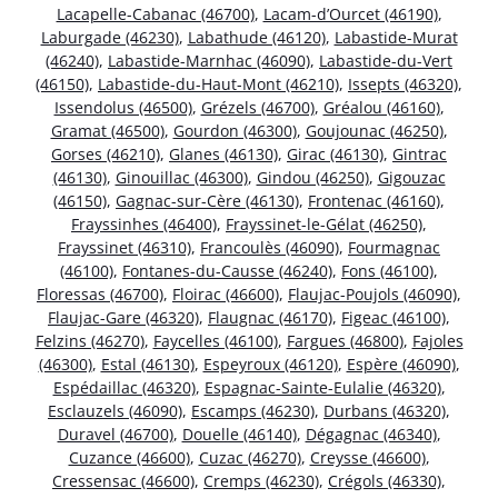
Lacapelle-Cabanac (46700)
,
Lacam-d’Ourcet (46190)
,
Laburgade (46230)
,
Labathude (46120)
,
Labastide-Murat
(46240)
,
Labastide-Marnhac (46090)
,
Labastide-du-Vert
(46150)
,
Labastide-du-Haut-Mont (46210)
,
Issepts (46320)
,
Issendolus (46500)
,
Grézels (46700)
,
Gréalou (46160)
,
Gramat (46500)
,
Gourdon (46300)
,
Goujounac (46250)
,
Gorses (46210)
,
Glanes (46130)
,
Girac (46130)
,
Gintrac
(46130)
,
Ginouillac (46300)
,
Gindou (46250)
,
Gigouzac
(46150)
,
Gagnac-sur-Cère (46130)
,
Frontenac (46160)
,
Frayssinhes (46400)
,
Frayssinet-le-Gélat (46250)
,
Frayssinet (46310)
,
Francoulès (46090)
,
Fourmagnac
(46100)
,
Fontanes-du-Causse (46240)
,
Fons (46100)
,
Floressas (46700)
,
Floirac (46600)
,
Flaujac-Poujols (46090)
,
Flaujac-Gare (46320)
,
Flaugnac (46170)
,
Figeac (46100)
,
Felzins (46270)
,
Faycelles (46100)
,
Fargues (46800)
,
Fajoles
(46300)
,
Estal (46130)
,
Espeyroux (46120)
,
Espère (46090)
,
Espédaillac (46320)
,
Espagnac-Sainte-Eulalie (46320)
,
Esclauzels (46090)
,
Escamps (46230)
,
Durbans (46320)
,
Duravel (46700)
,
Douelle (46140)
,
Dégagnac (46340)
,
Cuzance (46600)
,
Cuzac (46270)
,
Creysse (46600)
,
Cressensac (46600)
,
Cremps (46230)
,
Crégols (46330)
,