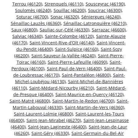
Terrou (46120)
,
Strenquels (46110)
,
Sousceyrac (46190)
,
Soulomès (46240)
,
Souillac (46200)
,
Soucirac (46300)
,
Soturac (46700)
,
Sonac (46320)
,
Séniergues (46240)
,
Sénaillac-Lauzès (46360)
,
Sénaillac-Latronquière (46210)
,
Saux (46800)
,
Sauliac-sur-Célé (46330)
,
Sarrazac (46600)
,
Salviac (46340)
,
Sainte-Colombe (46120)
,
Sainte-Alauzie
(46170)
,
Saint-Vincent-Rive-d’Olt (46140)
,
Saint-Vincent-
du-Pendit (46400)
,
Saint-Sulpice (46160)
,
Saint-Sozy
(46200)
,
Saint-Sauveur-la-Vallée (46240)
,
Saint-Pierre-
Toirac (46160)
,
Saint-Pierre-Lafeuille (46090)
,
Saint-
Perdoux (46100)
,
Saint-Paul-de-Vern (46400)
,
Saint-Paul-
de-Loubressac (46170)
,
Saint-Pantaléon (46800)
,
Saint-
Michel-Loubéjou (46130)
,
Saint-Michel-de-Bannières
(46110)
,
Saint-Médard-Nicourby (46210)
,
Saint-Médard-
de-Presque (46400)
,
Saint-Maurice-en-Quercy (46120)
,
Saint-Matré (46800)
,
Saint-Martin-le-Redon (46700)
,
Saint-
Martin-Labouval (46330)
,
Saint-Martin-de-Vers (46360)
,
Saint-Laurent-Lolmie (46800)
,
Saint-Laurent-les-Tours
(46400)
,
Saint-Jean-Mirabel (46270)
,
Saint-Jean-Lespinasse
(46400)
,
Saint-Jean-Lagineste (46400)
,
Saint-Jean-de-Laur
(46260)
,
Saint-Géry (46330)
,
Saint-Germain-du-Bel-Air