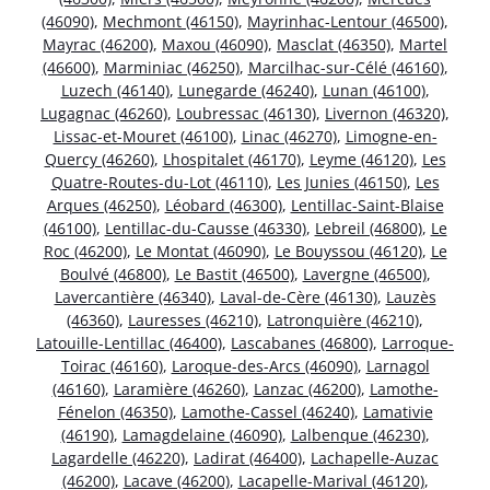
(46090)
,
Mechmont (46150)
,
Mayrinhac-Lentour (46500)
,
Mayrac (46200)
,
Maxou (46090)
,
Masclat (46350)
,
Martel
(46600)
,
Marminiac (46250)
,
Marcilhac-sur-Célé (46160)
,
Luzech (46140)
,
Lunegarde (46240)
,
Lunan (46100)
,
Lugagnac (46260)
,
Loubressac (46130)
,
Livernon (46320)
,
Lissac-et-Mouret (46100)
,
Linac (46270)
,
Limogne-en-
Quercy (46260)
,
Lhospitalet (46170)
,
Leyme (46120)
,
Les
Quatre-Routes-du-Lot (46110)
,
Les Junies (46150)
,
Les
Arques (46250)
,
Léobard (46300)
,
Lentillac-Saint-Blaise
(46100)
,
Lentillac-du-Causse (46330)
,
Lebreil (46800)
,
Le
Roc (46200)
,
Le Montat (46090)
,
Le Bouyssou (46120)
,
Le
Boulvé (46800)
,
Le Bastit (46500)
,
Lavergne (46500)
,
Lavercantière (46340)
,
Laval-de-Cère (46130)
,
Lauzès
(46360)
,
Lauresses (46210)
,
Latronquière (46210)
,
Latouille-Lentillac (46400)
,
Lascabanes (46800)
,
Larroque-
Toirac (46160)
,
Laroque-des-Arcs (46090)
,
Larnagol
(46160)
,
Laramière (46260)
,
Lanzac (46200)
,
Lamothe-
Fénelon (46350)
,
Lamothe-Cassel (46240)
,
Lamativie
(46190)
,
Lamagdelaine (46090)
,
Lalbenque (46230)
,
Lagardelle (46220)
,
Ladirat (46400)
,
Lachapelle-Auzac
(46200)
,
Lacave (46200)
,
Lacapelle-Marival (46120)
,