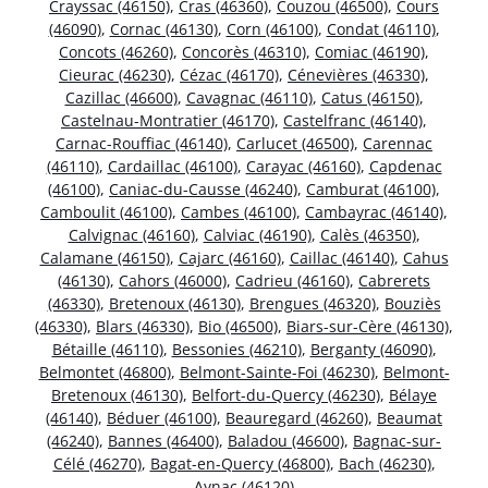
Crayssac (46150)
,
Cras (46360)
,
Couzou (46500)
,
Cours
(46090)
,
Cornac (46130)
,
Corn (46100)
,
Condat (46110)
,
Concots (46260)
,
Concorès (46310)
,
Comiac (46190)
,
Cieurac (46230)
,
Cézac (46170)
,
Cénevières (46330)
,
Cazillac (46600)
,
Cavagnac (46110)
,
Catus (46150)
,
Castelnau-Montratier (46170)
,
Castelfranc (46140)
,
Carnac-Rouffiac (46140)
,
Carlucet (46500)
,
Carennac
(46110)
,
Cardaillac (46100)
,
Carayac (46160)
,
Capdenac
(46100)
,
Caniac-du-Causse (46240)
,
Camburat (46100)
,
Camboulit (46100)
,
Cambes (46100)
,
Cambayrac (46140)
,
Calvignac (46160)
,
Calviac (46190)
,
Calès (46350)
,
Calamane (46150)
,
Cajarc (46160)
,
Caillac (46140)
,
Cahus
(46130)
,
Cahors (46000)
,
Cadrieu (46160)
,
Cabrerets
(46330)
,
Bretenoux (46130)
,
Brengues (46320)
,
Bouziès
(46330)
,
Blars (46330)
,
Bio (46500)
,
Biars-sur-Cère (46130)
,
Bétaille (46110)
,
Bessonies (46210)
,
Berganty (46090)
,
Belmontet (46800)
,
Belmont-Sainte-Foi (46230)
,
Belmont-
Bretenoux (46130)
,
Belfort-du-Quercy (46230)
,
Bélaye
(46140)
,
Béduer (46100)
,
Beauregard (46260)
,
Beaumat
(46240)
,
Bannes (46400)
,
Baladou (46600)
,
Bagnac-sur-
Célé (46270)
,
Bagat-en-Quercy (46800)
,
Bach (46230)
,
Aynac (46120)