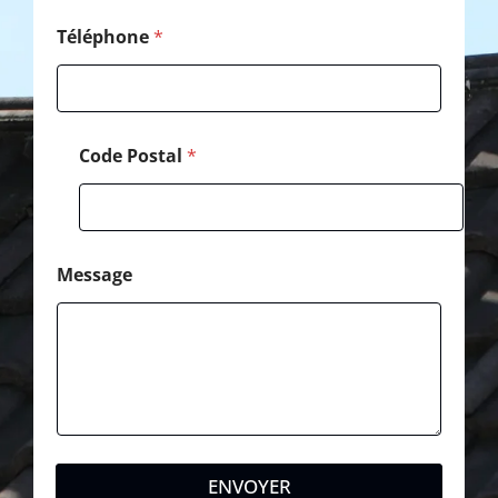
g
e
Téléphone
*
Code Postal
*
Message
ENVOYER