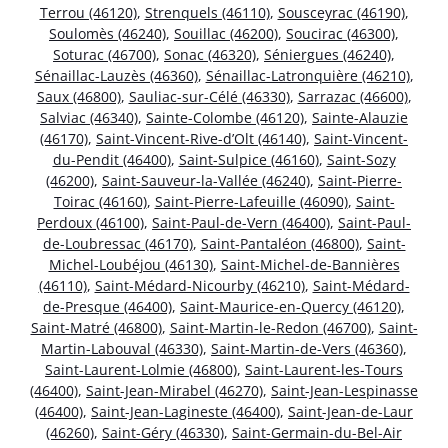
Terrou (46120)
,
Strenquels (46110)
,
Sousceyrac (46190)
,
Soulomès (46240)
,
Souillac (46200)
,
Soucirac (46300)
,
Soturac (46700)
,
Sonac (46320)
,
Séniergues (46240)
,
Sénaillac-Lauzès (46360)
,
Sénaillac-Latronquière (46210)
,
Saux (46800)
,
Sauliac-sur-Célé (46330)
,
Sarrazac (46600)
,
Salviac (46340)
,
Sainte-Colombe (46120)
,
Sainte-Alauzie
(46170)
,
Saint-Vincent-Rive-d’Olt (46140)
,
Saint-Vincent-
du-Pendit (46400)
,
Saint-Sulpice (46160)
,
Saint-Sozy
(46200)
,
Saint-Sauveur-la-Vallée (46240)
,
Saint-Pierre-
Toirac (46160)
,
Saint-Pierre-Lafeuille (46090)
,
Saint-
Perdoux (46100)
,
Saint-Paul-de-Vern (46400)
,
Saint-Paul-
de-Loubressac (46170)
,
Saint-Pantaléon (46800)
,
Saint-
Michel-Loubéjou (46130)
,
Saint-Michel-de-Bannières
(46110)
,
Saint-Médard-Nicourby (46210)
,
Saint-Médard-
de-Presque (46400)
,
Saint-Maurice-en-Quercy (46120)
,
Saint-Matré (46800)
,
Saint-Martin-le-Redon (46700)
,
Saint-
Martin-Labouval (46330)
,
Saint-Martin-de-Vers (46360)
,
Saint-Laurent-Lolmie (46800)
,
Saint-Laurent-les-Tours
(46400)
,
Saint-Jean-Mirabel (46270)
,
Saint-Jean-Lespinasse
(46400)
,
Saint-Jean-Lagineste (46400)
,
Saint-Jean-de-Laur
(46260)
,
Saint-Géry (46330)
,
Saint-Germain-du-Bel-Air