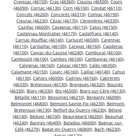
Crayssac (46150)
,
Cras (46360)
,
Couzou (46500)
,
Cours
(46090)
,
Cornac (46130)
,
Corn (46100)
,
Condat (46110)
,
Concots (46260)
,
Concorès (46310)
,
Comiac (46190)
,
Cieurac (46230)
,
Cézac (46170)
,
Cénevières (46330)
,
Cazillac (46600)
,
Cavagnac (46110)
,
Catus (46150)
,
Castelnau-Montratier (46170)
,
Castelfranc (46140)
,
Carnac-Rouffiac (46140)
,
Carlucet (46500)
,
Carennac
(46110)
,
Cardaillac (46100)
,
Carayac (46160)
,
Capdenac
(46100)
,
Caniac-du-Causse (46240)
,
Camburat (46100)
,
Camboulit (46100)
,
Cambes (46100)
,
Cambayrac (46140)
,
Calvignac (46160)
,
Calviac (46190)
,
Calès (46350)
,
Calamane (46150)
,
Cajarc (46160)
,
Caillac (46140)
,
Cahus
(46130)
,
Cahors (46000)
,
Cadrieu (46160)
,
Cabrerets
(46330)
,
Bretenoux (46130)
,
Brengues (46320)
,
Bouziès
(46330)
,
Blars (46330)
,
Bio (46500)
,
Biars-sur-Cère (46130)
,
Bétaille (46110)
,
Bessonies (46210)
,
Berganty (46090)
,
Belmontet (46800)
,
Belmont-Sainte-Foi (46230)
,
Belmont-
Bretenoux (46130)
,
Belfort-du-Quercy (46230)
,
Bélaye
(46140)
,
Béduer (46100)
,
Beauregard (46260)
,
Beaumat
(46240)
,
Bannes (46400)
,
Baladou (46600)
,
Bagnac-sur-
Célé (46270)
,
Bagat-en-Quercy (46800)
,
Bach (46230)
,
Aynac (46120)