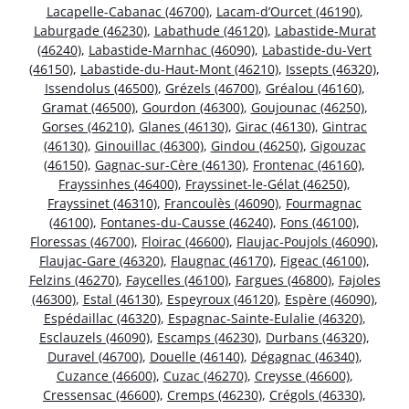
Lacapelle-Cabanac (46700)
,
Lacam-d’Ourcet (46190)
,
Laburgade (46230)
,
Labathude (46120)
,
Labastide-Murat
(46240)
,
Labastide-Marnhac (46090)
,
Labastide-du-Vert
(46150)
,
Labastide-du-Haut-Mont (46210)
,
Issepts (46320)
,
Issendolus (46500)
,
Grézels (46700)
,
Gréalou (46160)
,
Gramat (46500)
,
Gourdon (46300)
,
Goujounac (46250)
,
Gorses (46210)
,
Glanes (46130)
,
Girac (46130)
,
Gintrac
(46130)
,
Ginouillac (46300)
,
Gindou (46250)
,
Gigouzac
(46150)
,
Gagnac-sur-Cère (46130)
,
Frontenac (46160)
,
Frayssinhes (46400)
,
Frayssinet-le-Gélat (46250)
,
Frayssinet (46310)
,
Francoulès (46090)
,
Fourmagnac
(46100)
,
Fontanes-du-Causse (46240)
,
Fons (46100)
,
Floressas (46700)
,
Floirac (46600)
,
Flaujac-Poujols (46090)
,
Flaujac-Gare (46320)
,
Flaugnac (46170)
,
Figeac (46100)
,
Felzins (46270)
,
Faycelles (46100)
,
Fargues (46800)
,
Fajoles
(46300)
,
Estal (46130)
,
Espeyroux (46120)
,
Espère (46090)
,
Espédaillac (46320)
,
Espagnac-Sainte-Eulalie (46320)
,
Esclauzels (46090)
,
Escamps (46230)
,
Durbans (46320)
,
Duravel (46700)
,
Douelle (46140)
,
Dégagnac (46340)
,
Cuzance (46600)
,
Cuzac (46270)
,
Creysse (46600)
,
Cressensac (46600)
,
Cremps (46230)
,
Crégols (46330)
,