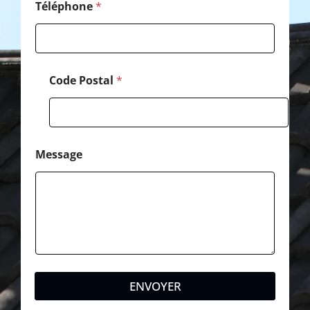
é
Téléphone
*
p
h
o
n
e
Code Postal
*
*
Message
ENVOYER