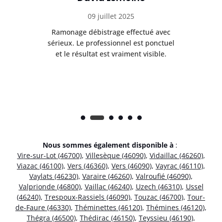
09 juillet 2025
Ramonage débistrage effectué avec
T
s
sérieux. Le professionnel est ponctuel
et le résultat est vraiment visible.
e
Nous sommes également disponible à
:
Vire-sur-Lot (46700)
,
Villesèque (46090)
,
Vidaillac (46260)
,
Viazac (46100)
,
Vers (46360)
,
Vers (46090)
,
Vayrac (46110)
,
Vaylats (46230)
,
Varaire (46260)
,
Valroufié (46090)
,
Valprionde (46800)
,
Vaillac (46240)
,
Uzech (46310)
,
Ussel
(46240)
,
Trespoux-Rassiels (46090)
,
Touzac (46700)
,
Tour-
de-Faure (46330)
,
Théminettes (46120)
,
Thémines (46120)
,
Thégra (46500)
,
Thédirac (46150)
,
Teyssieu (46190)
,