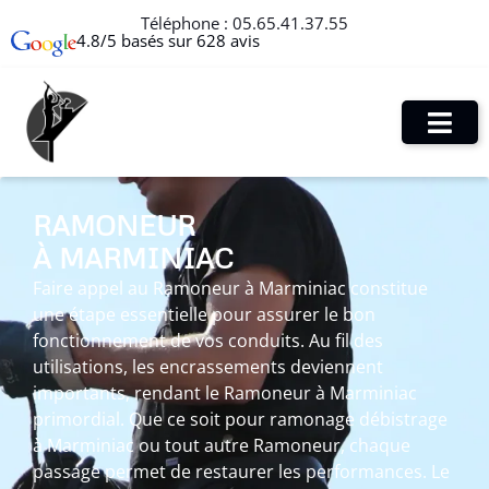
Téléphone :
05.65.41.37.55
4.8/5 basés sur 628 avis
RAMONEUR
À MARMINIAC
Faire appel au Ramoneur à Marminiac constitue
une étape essentielle pour assurer le bon
fonctionnement de vos conduits. Au fil des
utilisations, les encrassements deviennent
importants, rendant le Ramoneur à Marminiac
primordial. Que ce soit pour ramonage débistrage
à Marminiac ou tout autre Ramoneur, chaque
passage permet de restaurer les performances. Le