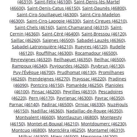
(46310)
,
Saint-Félix (46100)
,
Saint-Denis-lès-Martel
(46600)
,
Saint-Denis-Catus (46150)
,
Saint-Daunès (46800)
,
Saint-Cirq-Souillaguet (46300)
,
Saint-Cirq-Madelon
(46300)
,
Saint-Cirq-Lapopie (46330)
,
Saint-Cirgues (46210)
,
Saint-Chels (46160)
,
Saint-Chamarand (46310)
,
Saint-
Cernin (46360)
,
Saint-Céré (46400)
,
Saint-Bressou (46120)
,
Saillac (46260)
,
Saignes (46500)
,
Sabadel-Lauzès (46360)
,
Sabadel-Latronquière (46210)
,
Rueyres (46120)
,
Rudelle
(46120)
,
Rouffilhac (46300)
,
Rocamadour (46500)
,
Reyrevignes (46320)
,
Reilhaguet (46350)
,
Reilhac (46500)
,
Rampoux (46340)
,
Puyjourdes (46260)
,
Puybrun (46130)
,
Puy-l’Évêque (46700)
,
Prudhomat (46130)
,
Promilhanes
(46260)
,
Prendeignes (46270)
,
Prayssac (46220)
,
Pradines
(46090)
,
Pontcirq (46150)
,
Pomarède (46250)
,
Planioles
(46100)
,
Pinsac (46200)
,
Peyrilles (46310)
,
Pescadoires
(46220)
,
Pern (46170)
,
Payrignac (46300)
,
Payrac (46350)
,
Parnac (46140)
,
Padirac (46500)
,
Orniac (46330)
,
Nuzéjouls
(46150)
,
Nadillac (46360)
,
Nadaillac-de-Rouge (46350)
,
Montvalent (46600)
,
Montlauzun (46800)
,
Montgesty
(46150)
,
Montet-et-Bouxal (46210)
,
Montdoumerc (46230)
,
Montcuq (46800)
,
Montcléra (46250)
,
Montamel (46310)
,
Milhac (46300)
,
Miers (46500)
,
Meyronne (46200)
,