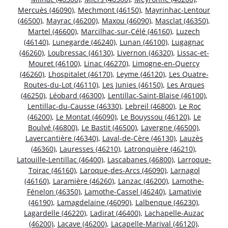
Mercuès (46090)
,
Mechmont (46150)
,
Mayrinhac-Lentour
(46500)
,
Mayrac (46200)
,
Maxou (46090)
,
Masclat (46350)
,
Martel (46600)
,
Marcilhac-sur-Célé (46160)
,
Luzech
(46140)
,
Lunegarde (46240)
,
Lunan (46100)
,
Lugagnac
(46260)
,
Loubressac (46130)
,
Livernon (46320)
,
Lissac-et-
Mouret (46100)
,
Linac (46270)
,
Limogne-en-Quercy
(46260)
,
Lhospitalet (46170)
,
Leyme (46120)
,
Les Quatre-
Routes-du-Lot (46110)
,
Les Junies (46150)
,
Les Arques
(46250)
,
Léobard (46300)
,
Lentillac-Saint-Blaise (46100)
,
Lentillac-du-Causse (46330)
,
Lebreil (46800)
,
Le Roc
(46200)
,
Le Montat (46090)
,
Le Bouyssou (46120)
,
Le
Boulvé (46800)
,
Le Bastit (46500)
,
Lavergne (46500)
,
Lavercantière (46340)
,
Laval-de-Cère (46130)
,
Lauzès
(46360)
,
Lauresses (46210)
,
Latronquière (46210)
,
Latouille-Lentillac (46400)
,
Lascabanes (46800)
,
Larroque-
Toirac (46160)
,
Laroque-des-Arcs (46090)
,
Larnagol
(46160)
,
Laramière (46260)
,
Lanzac (46200)
,
Lamothe-
Fénelon (46350)
,
Lamothe-Cassel (46240)
,
Lamativie
(46190)
,
Lamagdelaine (46090)
,
Lalbenque (46230)
,
Lagardelle (46220)
,
Ladirat (46400)
,
Lachapelle-Auzac
(46200)
,
Lacave (46200)
,
Lacapelle-Marival (46120)
,