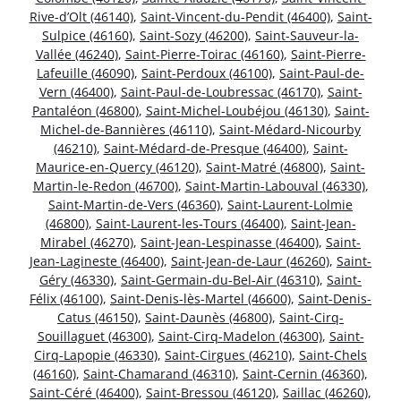
Rive-d’Olt (46140)
,
Saint-Vincent-du-Pendit (46400)
,
Saint-
Sulpice (46160)
,
Saint-Sozy (46200)
,
Saint-Sauveur-la-
Vallée (46240)
,
Saint-Pierre-Toirac (46160)
,
Saint-Pierre-
Lafeuille (46090)
,
Saint-Perdoux (46100)
,
Saint-Paul-de-
Vern (46400)
,
Saint-Paul-de-Loubressac (46170)
,
Saint-
Pantaléon (46800)
,
Saint-Michel-Loubéjou (46130)
,
Saint-
Michel-de-Bannières (46110)
,
Saint-Médard-Nicourby
(46210)
,
Saint-Médard-de-Presque (46400)
,
Saint-
Maurice-en-Quercy (46120)
,
Saint-Matré (46800)
,
Saint-
Martin-le-Redon (46700)
,
Saint-Martin-Labouval (46330)
,
Saint-Martin-de-Vers (46360)
,
Saint-Laurent-Lolmie
(46800)
,
Saint-Laurent-les-Tours (46400)
,
Saint-Jean-
Mirabel (46270)
,
Saint-Jean-Lespinasse (46400)
,
Saint-
Jean-Lagineste (46400)
,
Saint-Jean-de-Laur (46260)
,
Saint-
Géry (46330)
,
Saint-Germain-du-Bel-Air (46310)
,
Saint-
Félix (46100)
,
Saint-Denis-lès-Martel (46600)
,
Saint-Denis-
Catus (46150)
,
Saint-Daunès (46800)
,
Saint-Cirq-
Souillaguet (46300)
,
Saint-Cirq-Madelon (46300)
,
Saint-
Cirq-Lapopie (46330)
,
Saint-Cirgues (46210)
,
Saint-Chels
(46160)
,
Saint-Chamarand (46310)
,
Saint-Cernin (46360)
,
Saint-Céré (46400)
,
Saint-Bressou (46120)
,
Saillac (46260)
,