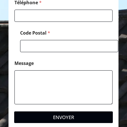
o
Téléphone
*
n
e
M
e
s
Code Postal
*
s
a
g
e
Message
ENVOYER