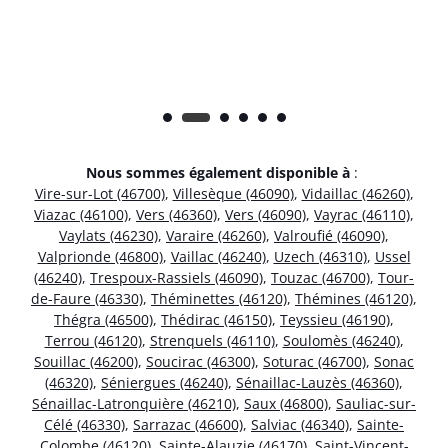
Nous sommes également disponible à
:
Vire-sur-Lot (46700)
,
Villesèque (46090)
,
Vidaillac (46260)
,
Viazac (46100)
,
Vers (46360)
,
Vers (46090)
,
Vayrac (46110)
,
Vaylats (46230)
,
Varaire (46260)
,
Valroufié (46090)
,
Valprionde (46800)
,
Vaillac (46240)
,
Uzech (46310)
,
Ussel
(46240)
,
Trespoux-Rassiels (46090)
,
Touzac (46700)
,
Tour-
de-Faure (46330)
,
Théminettes (46120)
,
Thémines (46120)
,
Thégra (46500)
,
Thédirac (46150)
,
Teyssieu (46190)
,
Terrou (46120)
,
Strenquels (46110)
,
Soulomès (46240)
,
Souillac (46200)
,
Soucirac (46300)
,
Soturac (46700)
,
Sonac
(46320)
,
Séniergues (46240)
,
Sénaillac-Lauzès (46360)
,
Sénaillac-Latronquière (46210)
,
Saux (46800)
,
Sauliac-sur-
Célé (46330)
,
Sarrazac (46600)
,
Salviac (46340)
,
Sainte-
Colombe (46120)
,
Sainte-Alauzie (46170)
,
Saint-Vincent-