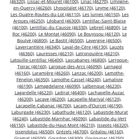
(46320)
,
Lissac-et-Mouret (46100)
,
Linac (46270)
,
Limogne-
en-Quercy (46260)
,
Lhospitalet (46170)
,
Leyme (46120)
,
Les Quatre-Routes-du-Lot (46110)
,
Les Junies (46150)
,
Les
Arques (46250)
,
Léobard (46300)
,
Lentillac-Saint-Blaise
(46100)
,
Lentillac-du-Causse (46330)
,
Lebreil (46800)
,
Le
Roc (46200)
,
Le Montat (46090)
,
Le Bouyssou (46120)
,
Le
Boulvé (46800)
,
Le Bastit (46500)
,
Lavergne (46500)
,
Lavercantière (46340)
,
Laval-de-Cère (46130)
,
Lauzès
(46360)
,
Lauresses (46210)
,
Latronquière (46210)
,
Latouille-Lentillac (46400)
,
Lascabanes (46800)
,
Larroque-
Toirac (46160)
,
Laroque-des-Arcs (46090)
,
Larnagol
(46160)
,
Laramière (46260)
,
Lanzac (46200)
,
Lamothe-
Fénelon (46350)
,
Lamothe-Cassel (46240)
,
Lamativie
(46190)
,
Lamagdelaine (46090)
,
Lalbenque (46230)
,
Lagardelle (46220)
,
Ladirat (46400)
,
Lachapelle-Auzac
(46200)
,
Lacave (46200)
,
Lacapelle-Marival (46120)
,
Lacapelle-Cabanac (46700)
,
Lacam-d’Ourcet (46190)
,
Laburgade (46230)
,
Labathude (46120)
,
Labastide-Murat
(46240)
,
Labastide-Marnhac (46090)
,
Labastide-du-Vert
(46150)
,
Labastide-du-Haut-Mont (46210)
,
Issepts (46320)
,
Issendolus (46500)
,
Grézels (46700)
,
Gréalou (46160)
,
Gramat (46500)
,
Gourdon (46300)
,
Goujounac (46250)
,