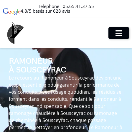
Téléphone :
05.65.41.37.55
4.8/5 basés sur 628 avis
RAMONEUR
À SOUSCEYRAC
Le recours au Ramoneur à Sousceyrac devient une
étape essentielle pour garantir la performance de
vos conduits. Avec l’usage quotidien, les résidus se
forment dans les conduits, rendant le Ramoneur à
Sousceyrac indispensable. Que ce soit pour
ramonage chaudière à Sousceyrac ou ramonage
de cheminée à Sousceyrac, chaque passage
permet de nettoyer en profondeur. Le Ramoneur à