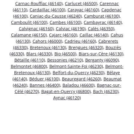
Carnac-Rouffiac (46140)
,
Carlucet (46500)
,
Carennac
(46110)
,
Cardaillac (46100)
,
Carayac (46160)
,
Capdenac
(46100)
,
Caniac-du-Causse (46240)
,
Camburat (46100)
,
Camboulit (46100)
,
Cambes (46100)
,
Cambayrac (46140)
,
Calvignac (46160)
,
Calviac (46190)
,
Calès (46350)
,
Calamane (46150)
,
Cajarc (46160)
,
Caillac (46140)
,
Cahus
(46130)
,
Cahors (46000)
,
Cadrieu (46160)
,
Cabrerets
(46330)
,
Bretenoux (46130)
,
Brengues (46320)
,
Bouziès
(46330)
,
Blars (46330)
,
Bio (46500)
,
Biars-sur-Cère (46130)
,
Bétaille (46110)
,
Bessonies (46210)
,
Berganty (46090)
,
Belmontet (46800)
,
Belmont-Sainte-Foi (46230)
,
Belmont-
Bretenoux (46130)
,
Belfort-du-Quercy (46230)
,
Bélaye
(46140)
,
Béduer (46100)
,
Beauregard (46260)
,
Beaumat
(46240)
,
Bannes (46400)
,
Baladou (46600)
,
Bagnac-sur-
Célé (46270)
,
Bagat-en-Quercy (46800)
,
Bach (46230)
,
Aynac (46120)