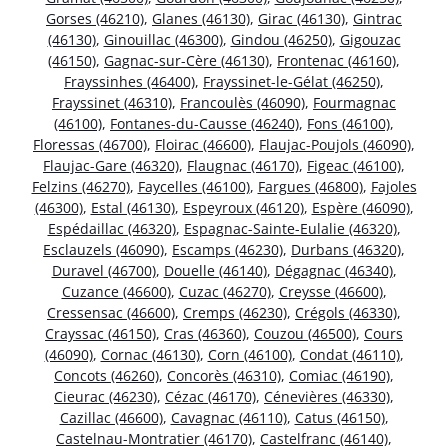
Gorses (46210)
,
Glanes (46130)
,
Girac (46130)
,
Gintrac
(46130)
,
Ginouillac (46300)
,
Gindou (46250)
,
Gigouzac
(46150)
,
Gagnac-sur-Cère (46130)
,
Frontenac (46160)
,
Frayssinhes (46400)
,
Frayssinet-le-Gélat (46250)
,
Frayssinet (46310)
,
Francoulès (46090)
,
Fourmagnac
(46100)
,
Fontanes-du-Causse (46240)
,
Fons (46100)
,
Floressas (46700)
,
Floirac (46600)
,
Flaujac-Poujols (46090)
,
Flaujac-Gare (46320)
,
Flaugnac (46170)
,
Figeac (46100)
,
Felzins (46270)
,
Faycelles (46100)
,
Fargues (46800)
,
Fajoles
(46300)
,
Estal (46130)
,
Espeyroux (46120)
,
Espère (46090)
,
Espédaillac (46320)
,
Espagnac-Sainte-Eulalie (46320)
,
Esclauzels (46090)
,
Escamps (46230)
,
Durbans (46320)
,
Duravel (46700)
,
Douelle (46140)
,
Dégagnac (46340)
,
Cuzance (46600)
,
Cuzac (46270)
,
Creysse (46600)
,
Cressensac (46600)
,
Cremps (46230)
,
Crégols (46330)
,
Crayssac (46150)
,
Cras (46360)
,
Couzou (46500)
,
Cours
(46090)
,
Cornac (46130)
,
Corn (46100)
,
Condat (46110)
,
Concots (46260)
,
Concorès (46310)
,
Comiac (46190)
,
Cieurac (46230)
,
Cézac (46170)
,
Cénevières (46330)
,
Cazillac (46600)
,
Cavagnac (46110)
,
Catus (46150)
,
Castelnau-Montratier (46170)
,
Castelfranc (46140)
,