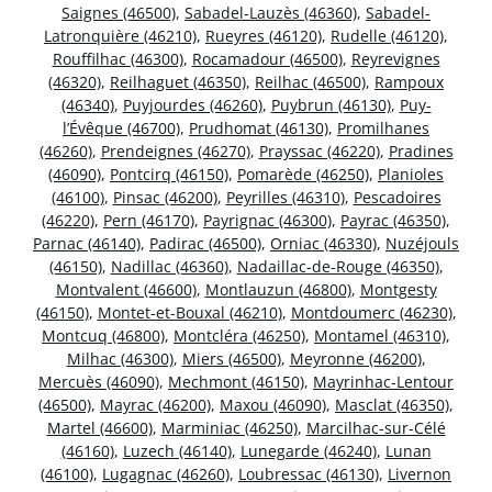
Saignes (46500)
,
Sabadel-Lauzès (46360)
,
Sabadel-
Latronquière (46210)
,
Rueyres (46120)
,
Rudelle (46120)
,
Rouffilhac (46300)
,
Rocamadour (46500)
,
Reyrevignes
(46320)
,
Reilhaguet (46350)
,
Reilhac (46500)
,
Rampoux
(46340)
,
Puyjourdes (46260)
,
Puybrun (46130)
,
Puy-
l’Évêque (46700)
,
Prudhomat (46130)
,
Promilhanes
(46260)
,
Prendeignes (46270)
,
Prayssac (46220)
,
Pradines
(46090)
,
Pontcirq (46150)
,
Pomarède (46250)
,
Planioles
(46100)
,
Pinsac (46200)
,
Peyrilles (46310)
,
Pescadoires
(46220)
,
Pern (46170)
,
Payrignac (46300)
,
Payrac (46350)
,
Parnac (46140)
,
Padirac (46500)
,
Orniac (46330)
,
Nuzéjouls
(46150)
,
Nadillac (46360)
,
Nadaillac-de-Rouge (46350)
,
Montvalent (46600)
,
Montlauzun (46800)
,
Montgesty
(46150)
,
Montet-et-Bouxal (46210)
,
Montdoumerc (46230)
,
Montcuq (46800)
,
Montcléra (46250)
,
Montamel (46310)
,
Milhac (46300)
,
Miers (46500)
,
Meyronne (46200)
,
Mercuès (46090)
,
Mechmont (46150)
,
Mayrinhac-Lentour
(46500)
,
Mayrac (46200)
,
Maxou (46090)
,
Masclat (46350)
,
Martel (46600)
,
Marminiac (46250)
,
Marcilhac-sur-Célé
(46160)
,
Luzech (46140)
,
Lunegarde (46240)
,
Lunan
(46100)
,
Lugagnac (46260)
,
Loubressac (46130)
,
Livernon