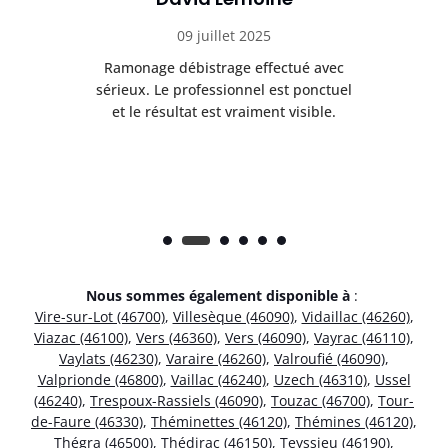
09 juillet 2025
Ramonage débistrage effectué avec
T
s
sérieux. Le professionnel est ponctuel
et le résultat est vraiment visible.
e
Nous sommes également disponible à
:
Vire-sur-Lot (46700)
,
Villesèque (46090)
,
Vidaillac (46260)
,
Viazac (46100)
,
Vers (46360)
,
Vers (46090)
,
Vayrac (46110)
,
Vaylats (46230)
,
Varaire (46260)
,
Valroufié (46090)
,
Valprionde (46800)
,
Vaillac (46240)
,
Uzech (46310)
,
Ussel
(46240)
,
Trespoux-Rassiels (46090)
,
Touzac (46700)
,
Tour-
de-Faure (46330)
,
Théminettes (46120)
,
Thémines (46120)
,
Thégra (46500)
,
Thédirac (46150)
,
Teyssieu (46190)
,