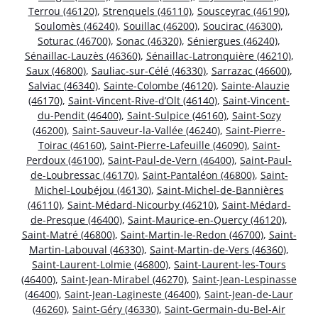
Terrou (46120)
,
Strenquels (46110)
,
Sousceyrac (46190)
,
Soulomès (46240)
,
Souillac (46200)
,
Soucirac (46300)
,
Soturac (46700)
,
Sonac (46320)
,
Séniergues (46240)
,
Sénaillac-Lauzès (46360)
,
Sénaillac-Latronquière (46210)
,
Saux (46800)
,
Sauliac-sur-Célé (46330)
,
Sarrazac (46600)
,
Salviac (46340)
,
Sainte-Colombe (46120)
,
Sainte-Alauzie
(46170)
,
Saint-Vincent-Rive-d’Olt (46140)
,
Saint-Vincent-
du-Pendit (46400)
,
Saint-Sulpice (46160)
,
Saint-Sozy
(46200)
,
Saint-Sauveur-la-Vallée (46240)
,
Saint-Pierre-
Toirac (46160)
,
Saint-Pierre-Lafeuille (46090)
,
Saint-
Perdoux (46100)
,
Saint-Paul-de-Vern (46400)
,
Saint-Paul-
de-Loubressac (46170)
,
Saint-Pantaléon (46800)
,
Saint-
Michel-Loubéjou (46130)
,
Saint-Michel-de-Bannières
(46110)
,
Saint-Médard-Nicourby (46210)
,
Saint-Médard-
de-Presque (46400)
,
Saint-Maurice-en-Quercy (46120)
,
Saint-Matré (46800)
,
Saint-Martin-le-Redon (46700)
,
Saint-
Martin-Labouval (46330)
,
Saint-Martin-de-Vers (46360)
,
Saint-Laurent-Lolmie (46800)
,
Saint-Laurent-les-Tours
(46400)
,
Saint-Jean-Mirabel (46270)
,
Saint-Jean-Lespinasse
(46400)
,
Saint-Jean-Lagineste (46400)
,
Saint-Jean-de-Laur
(46260)
,
Saint-Géry (46330)
,
Saint-Germain-du-Bel-Air