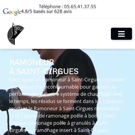
Téléphone :
05.65.41.37.55
4.8/5 basés sur 628 avis
RAMONEUR
À SAINT-CIRGUES
Faire appel au Ramoneur à Saint-Cirgues constitue
une démarche incontournable pour garantir la
performance de votre système de chauffage. Avec
le temps, les résidus se forment dans les conduits,
rendant le Ramoneur à Saint-Cirgues nécessaire.
Qu’il s’agisse de ramonage poêle à bois à Saint-
Cirgues, ramonage poêle à granulés à Saint-
Cirgues ou ramonage insert à Saint-Cirgues,