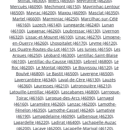
Milhac (46300)
,
Miers (46500)
,
Meyronne (46200)
,
Mercuès (46090)
,
Mechmont (46150)
,
Mayrinhac-Lentour
(46500)
,
Mayrac (46200)
,
Maxou (46090)
,
Masclat (46350)
,
Martel (46600)
,
Marminiac (46250)
,
Marcilhac-sur-Célé
(46160)
,
Luzech (46140)
,
Lunegarde (46240)
,
Lunan
(46100)
,
Lugagnac (46260)
,
Loubressac (46130)
,
Livernon
(46320)
,
Lissac-et-Mouret (46100)
,
Linac (46270)
,
Limogne-
en-Quercy (46260)
,
Lhospitalet (46170)
,
Leyme (46120)
,
Les Quatre-Routes-du-Lot (46110)
,
Les Junies (46150)
,
Les
Arques (46250)
,
Léobard (46300)
,
Lentillac-Saint-Blaise
(46100)
,
Lentillac-du-Causse (46330)
,
Lebreil (46800)
,
Le
Roc (46200)
,
Le Montat (46090)
,
Le Bouyssou (46120)
,
Le
Boulvé (46800)
,
Le Bastit (46500)
,
Lavergne (46500)
,
Lavercantière (46340)
,
Laval-de-Cère (46130)
,
Lauzès
(46360)
,
Lauresses (46210)
,
Latronquière (46210)
,
Latouille-Lentillac (46400)
,
Lascabanes (46800)
,
Larroque-
Toirac (46160)
,
Laroque-des-Arcs (46090)
,
Larnagol
(46160)
,
Laramière (46260)
,
Lanzac (46200)
,
Lamothe-
Fénelon (46350)
,
Lamothe-Cassel (46240)
,
Lamativie
(46190)
,
Lamagdelaine (46090)
,
Lalbenque (46230)
,
Lagardelle (46220)
,
Ladirat (46400)
,
Lachapelle-Auzac
(46200)
,
Lacave (46200)
,
Lacapelle-Marival (46120)
,