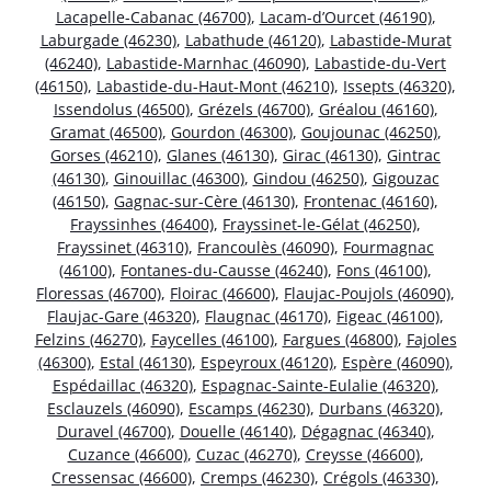
Lacapelle-Cabanac (46700)
,
Lacam-d’Ourcet (46190)
,
Laburgade (46230)
,
Labathude (46120)
,
Labastide-Murat
(46240)
,
Labastide-Marnhac (46090)
,
Labastide-du-Vert
(46150)
,
Labastide-du-Haut-Mont (46210)
,
Issepts (46320)
,
Issendolus (46500)
,
Grézels (46700)
,
Gréalou (46160)
,
Gramat (46500)
,
Gourdon (46300)
,
Goujounac (46250)
,
Gorses (46210)
,
Glanes (46130)
,
Girac (46130)
,
Gintrac
(46130)
,
Ginouillac (46300)
,
Gindou (46250)
,
Gigouzac
(46150)
,
Gagnac-sur-Cère (46130)
,
Frontenac (46160)
,
Frayssinhes (46400)
,
Frayssinet-le-Gélat (46250)
,
Frayssinet (46310)
,
Francoulès (46090)
,
Fourmagnac
(46100)
,
Fontanes-du-Causse (46240)
,
Fons (46100)
,
Floressas (46700)
,
Floirac (46600)
,
Flaujac-Poujols (46090)
,
Flaujac-Gare (46320)
,
Flaugnac (46170)
,
Figeac (46100)
,
Felzins (46270)
,
Faycelles (46100)
,
Fargues (46800)
,
Fajoles
(46300)
,
Estal (46130)
,
Espeyroux (46120)
,
Espère (46090)
,
Espédaillac (46320)
,
Espagnac-Sainte-Eulalie (46320)
,
Esclauzels (46090)
,
Escamps (46230)
,
Durbans (46320)
,
Duravel (46700)
,
Douelle (46140)
,
Dégagnac (46340)
,
Cuzance (46600)
,
Cuzac (46270)
,
Creysse (46600)
,
Cressensac (46600)
,
Cremps (46230)
,
Crégols (46330)
,