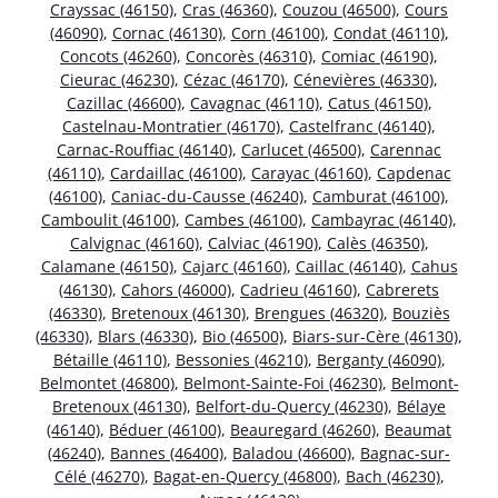
Crayssac (46150)
,
Cras (46360)
,
Couzou (46500)
,
Cours
(46090)
,
Cornac (46130)
,
Corn (46100)
,
Condat (46110)
,
Concots (46260)
,
Concorès (46310)
,
Comiac (46190)
,
Cieurac (46230)
,
Cézac (46170)
,
Cénevières (46330)
,
Cazillac (46600)
,
Cavagnac (46110)
,
Catus (46150)
,
Castelnau-Montratier (46170)
,
Castelfranc (46140)
,
Carnac-Rouffiac (46140)
,
Carlucet (46500)
,
Carennac
(46110)
,
Cardaillac (46100)
,
Carayac (46160)
,
Capdenac
(46100)
,
Caniac-du-Causse (46240)
,
Camburat (46100)
,
Camboulit (46100)
,
Cambes (46100)
,
Cambayrac (46140)
,
Calvignac (46160)
,
Calviac (46190)
,
Calès (46350)
,
Calamane (46150)
,
Cajarc (46160)
,
Caillac (46140)
,
Cahus
(46130)
,
Cahors (46000)
,
Cadrieu (46160)
,
Cabrerets
(46330)
,
Bretenoux (46130)
,
Brengues (46320)
,
Bouziès
(46330)
,
Blars (46330)
,
Bio (46500)
,
Biars-sur-Cère (46130)
,
Bétaille (46110)
,
Bessonies (46210)
,
Berganty (46090)
,
Belmontet (46800)
,
Belmont-Sainte-Foi (46230)
,
Belmont-
Bretenoux (46130)
,
Belfort-du-Quercy (46230)
,
Bélaye
(46140)
,
Béduer (46100)
,
Beauregard (46260)
,
Beaumat
(46240)
,
Bannes (46400)
,
Baladou (46600)
,
Bagnac-sur-
Célé (46270)
,
Bagat-en-Quercy (46800)
,
Bach (46230)
,