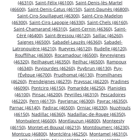
(46310)
,
Saint-Félix (46100)
,
Saint-Denis-lès-Martel
(46600)
,
Saint-Denis-Catus (46150)
,
Saint-Daunès (46800)
,
Saint-Cirq-Souillaguet (46300)
,
Saint-Cirq-Madelon
(46300)
,
Saint-Cirq-Lapopie (46330)
,
Saint-Chels (46160)
,
Saint-Chamarand (46310)
,
Saint-Cernin (46360)
,
Saint-
Céré (46400)
,
Saint-Bressou (46120)
,
Saillac (46260)
,
Saignes (46500)
,
Sabadel-Lauzès (46360)
,
Sabadel-
Latronquière (46210)
,
Rueyres (46120)
,
Rudelle (46120)
,
Rouffilhac (46300)
,
Rocamadour (46500)
,
Reyrevignes
(46320)
,
Reilhaguet (46350)
,
Reilhac (46500)
,
Rampoux
(46340)
,
Puyjourdes (46260)
,
Puybrun (46130)
,
Puy-
l’Évêque (46700)
,
Prudhomat (46130)
,
Promilhanes
(46260)
,
Prendeignes (46270)
,
Prayssac (46220)
,
Pradines
(46090)
,
Pontcirq (46150)
,
Pomarède (46250)
,
Planioles
(46100)
,
Pinsac (46200)
,
Peyrilles (46310)
,
Pescadoires
(46220)
,
Pern (46170)
,
Payrignac (46300)
,
Payrac (46350)
,
Parnac (46140)
,
Padirac (46500)
,
Orniac (46330)
,
Nuzéjouls
(46150)
,
Nadillac (46360)
,
Nadaillac-de-Rouge (46350)
,
Montvalent (46600)
,
Montlauzun (46800)
,
Montgesty
(46150)
,
Montet-et-Bouxal (46210)
,
Montdoumerc (46230)
,
Montcuq (46800)
,
Montcléra (46250)
,
Montamel (46310)
,