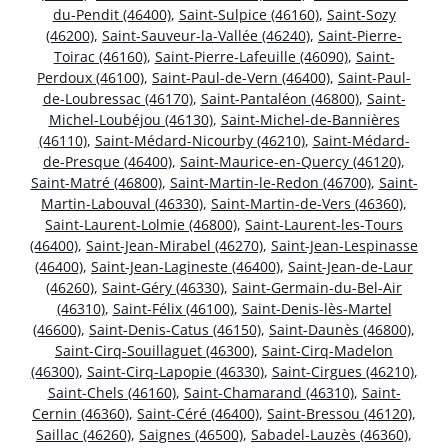
du-Pendit (46400)
,
Saint-Sulpice (46160)
,
Saint-Sozy
(46200)
,
Saint-Sauveur-la-Vallée (46240)
,
Saint-Pierre-
Toirac (46160)
,
Saint-Pierre-Lafeuille (46090)
,
Saint-
Perdoux (46100)
,
Saint-Paul-de-Vern (46400)
,
Saint-Paul-
de-Loubressac (46170)
,
Saint-Pantaléon (46800)
,
Saint-
Michel-Loubéjou (46130)
,
Saint-Michel-de-Bannières
(46110)
,
Saint-Médard-Nicourby (46210)
,
Saint-Médard-
de-Presque (46400)
,
Saint-Maurice-en-Quercy (46120)
,
Saint-Matré (46800)
,
Saint-Martin-le-Redon (46700)
,
Saint-
Martin-Labouval (46330)
,
Saint-Martin-de-Vers (46360)
,
Saint-Laurent-Lolmie (46800)
,
Saint-Laurent-les-Tours
(46400)
,
Saint-Jean-Mirabel (46270)
,
Saint-Jean-Lespinasse
(46400)
,
Saint-Jean-Lagineste (46400)
,
Saint-Jean-de-Laur
(46260)
,
Saint-Géry (46330)
,
Saint-Germain-du-Bel-Air
(46310)
,
Saint-Félix (46100)
,
Saint-Denis-lès-Martel
(46600)
,
Saint-Denis-Catus (46150)
,
Saint-Daunès (46800)
,
Saint-Cirq-Souillaguet (46300)
,
Saint-Cirq-Madelon
(46300)
,
Saint-Cirq-Lapopie (46330)
,
Saint-Cirgues (46210)
,
Saint-Chels (46160)
,
Saint-Chamarand (46310)
,
Saint-
Cernin (46360)
,
Saint-Céré (46400)
,
Saint-Bressou (46120)
,
Saillac (46260)
,
Saignes (46500)
,
Sabadel-Lauzès (46360)
,