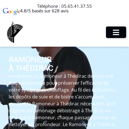
Téléphone :
05.65.41.37.55
4.8/5 basés sur 628 avis
RAMONEUR
À THÉDIRAC
Le recours au Ramoneur à Thédirac devient une
étape essentielle pour préserver l’efficacité de
votre système de chauffage. Au fil des utilisations,
les dépôts de suie et de bistre s’accumulent,
rendant le Ramoneur à Thédirac nécessaire. Qu’il
s’agisse de ramonage débistrage à Thédirac ou
tout autre Ramoneur, chaque passage permet de
nettoyer en profondeur. Le Ramoneur à Thédirac