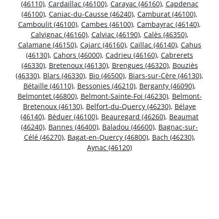
(46110)
,
Cardaillac (46100)
,
Carayac (46160)
,
Capdenac
(46100)
,
Caniac-du-Causse (46240)
,
Camburat (46100)
,
Camboulit (46100)
,
Cambes (46100)
,
Cambayrac (46140)
,
Calvignac (46160)
,
Calviac (46190)
,
Calès (46350)
,
Calamane (46150)
,
Cajarc (46160)
,
Caillac (46140)
,
Cahus
(46130)
,
Cahors (46000)
,
Cadrieu (46160)
,
Cabrerets
(46330)
,
Bretenoux (46130)
,
Brengues (46320)
,
Bouziès
(46330)
,
Blars (46330)
,
Bio (46500)
,
Biars-sur-Cère (46130)
,
Bétaille (46110)
,
Bessonies (46210)
,
Berganty (46090)
,
Belmontet (46800)
,
Belmont-Sainte-Foi (46230)
,
Belmont-
Bretenoux (46130)
,
Belfort-du-Quercy (46230)
,
Bélaye
(46140)
,
Béduer (46100)
,
Beauregard (46260)
,
Beaumat
(46240)
,
Bannes (46400)
,
Baladou (46600)
,
Bagnac-sur-
Célé (46270)
,
Bagat-en-Quercy (46800)
,
Bach (46230)
,
Aynac (46120)