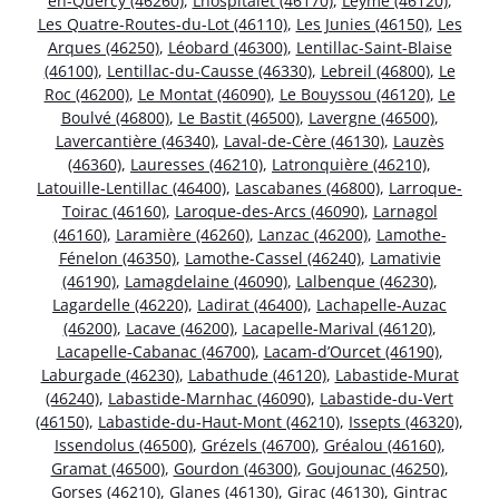
en-Quercy (46260)
,
Lhospitalet (46170)
,
Leyme (46120)
,
Les Quatre-Routes-du-Lot (46110)
,
Les Junies (46150)
,
Les
Arques (46250)
,
Léobard (46300)
,
Lentillac-Saint-Blaise
(46100)
,
Lentillac-du-Causse (46330)
,
Lebreil (46800)
,
Le
Roc (46200)
,
Le Montat (46090)
,
Le Bouyssou (46120)
,
Le
Boulvé (46800)
,
Le Bastit (46500)
,
Lavergne (46500)
,
Lavercantière (46340)
,
Laval-de-Cère (46130)
,
Lauzès
(46360)
,
Lauresses (46210)
,
Latronquière (46210)
,
Latouille-Lentillac (46400)
,
Lascabanes (46800)
,
Larroque-
Toirac (46160)
,
Laroque-des-Arcs (46090)
,
Larnagol
(46160)
,
Laramière (46260)
,
Lanzac (46200)
,
Lamothe-
Fénelon (46350)
,
Lamothe-Cassel (46240)
,
Lamativie
(46190)
,
Lamagdelaine (46090)
,
Lalbenque (46230)
,
Lagardelle (46220)
,
Ladirat (46400)
,
Lachapelle-Auzac
(46200)
,
Lacave (46200)
,
Lacapelle-Marival (46120)
,
Lacapelle-Cabanac (46700)
,
Lacam-d’Ourcet (46190)
,
Laburgade (46230)
,
Labathude (46120)
,
Labastide-Murat
(46240)
,
Labastide-Marnhac (46090)
,
Labastide-du-Vert
(46150)
,
Labastide-du-Haut-Mont (46210)
,
Issepts (46320)
,
Issendolus (46500)
,
Grézels (46700)
,
Gréalou (46160)
,
Gramat (46500)
,
Gourdon (46300)
,
Goujounac (46250)
,
Gorses (46210)
,
Glanes (46130)
,
Girac (46130)
,
Gintrac