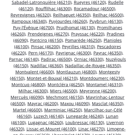
Sabadel-Latronquière (46210)
,
Rueyres (46120)
,
Rudelle
(46120)
,
Rouffilhac (46300)
,
Rocamadour (46500)
,
Reyrevignes (46320)
,
Reilhaguet (46350)
,
Reilhac (46500)
,
Rampoux (46340)
,
Puyjourdes (46260)
,
Puybrun (46130)
,
Puy-l’Évêque (46700)
,
Prudhomat (46130)
,
Promilhanes
(46260)
,
Prendeignes (46270)
,
Prayssac (46220)
,
Pradines
(46090)
,
Pontcirq (46150)
,
Pomarède (46250)
,
Planioles
(46100)
,
Pinsac (46200)
,
Peyrilles (46310)
,
Pescadoires
(46220)
,
Pern (46170)
,
Payrignac (46300)
,
Payrac (46350)
,
Parnac (46140)
,
Padirac (46500)
,
Orniac (46330)
,
Nuzéjouls
(46150)
,
Nadillac (46360)
,
Nadaillac-de-Rouge (46350)
,
Montvalent (46600)
,
Montlauzun (46800)
,
Montgesty
(46150)
,
Montet-et-Bouxal (46210)
,
Montdoumerc (46230)
,
Montcuq (46800)
,
Montcléra (46250)
,
Montamel (46310)
,
Milhac (46300)
,
Miers (46500)
,
Meyronne (46200)
,
Mercuès (46090)
,
Mechmont (46150)
,
Mayrinhac-Lentour
(46500)
,
Mayrac (46200)
,
Maxou (46090)
,
Masclat (46350)
,
Martel (46600)
,
Marminiac (46250)
,
Marcilhac-sur-Célé
(46160)
,
Luzech (46140)
,
Lunegarde (46240)
,
Lunan
(46100)
,
Lugagnac (46260)
,
Loubressac (46130)
,
Livernon
(46320)
,
Lissac-et-Mouret (46100)
,
Linac (46270)
,
Limogne-