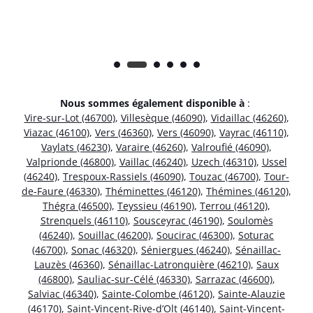
Nous sommes également disponible à
:
Vire-sur-Lot (46700)
,
Villesèque (46090)
,
Vidaillac (46260)
,
Viazac (46100)
,
Vers (46360)
,
Vers (46090)
,
Vayrac (46110)
,
Vaylats (46230)
,
Varaire (46260)
,
Valroufié (46090)
,
Valprionde (46800)
,
Vaillac (46240)
,
Uzech (46310)
,
Ussel
(46240)
,
Trespoux-Rassiels (46090)
,
Touzac (46700)
,
Tour-
de-Faure (46330)
,
Théminettes (46120)
,
Thémines (46120)
,
Thégra (46500)
,
Teyssieu (46190)
,
Terrou (46120)
,
Strenquels (46110)
,
Sousceyrac (46190)
,
Soulomès
(46240)
,
Souillac (46200)
,
Soucirac (46300)
,
Soturac
(46700)
,
Sonac (46320)
,
Séniergues (46240)
,
Sénaillac-
Lauzès (46360)
,
Sénaillac-Latronquière (46210)
,
Saux
(46800)
,
Sauliac-sur-Célé (46330)
,
Sarrazac (46600)
,
Salviac (46340)
,
Sainte-Colombe (46120)
,
Sainte-Alauzie
(46170)
,
Saint-Vincent-Rive-d’Olt (46140)
,
Saint-Vincent-