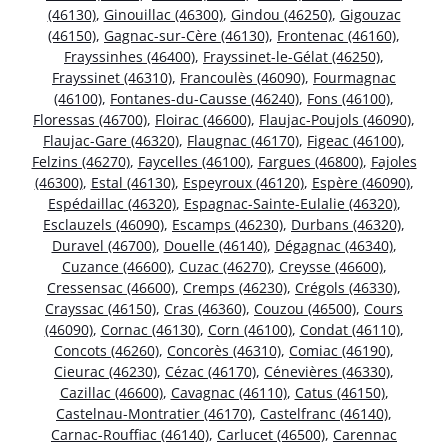
(46130)
,
Ginouillac (46300)
,
Gindou (46250)
,
Gigouzac
(46150)
,
Gagnac-sur-Cère (46130)
,
Frontenac (46160)
,
Frayssinhes (46400)
,
Frayssinet-le-Gélat (46250)
,
Frayssinet (46310)
,
Francoulès (46090)
,
Fourmagnac
(46100)
,
Fontanes-du-Causse (46240)
,
Fons (46100)
,
Floressas (46700)
,
Floirac (46600)
,
Flaujac-Poujols (46090)
,
Flaujac-Gare (46320)
,
Flaugnac (46170)
,
Figeac (46100)
,
Felzins (46270)
,
Faycelles (46100)
,
Fargues (46800)
,
Fajoles
(46300)
,
Estal (46130)
,
Espeyroux (46120)
,
Espère (46090)
,
Espédaillac (46320)
,
Espagnac-Sainte-Eulalie (46320)
,
Esclauzels (46090)
,
Escamps (46230)
,
Durbans (46320)
,
Duravel (46700)
,
Douelle (46140)
,
Dégagnac (46340)
,
Cuzance (46600)
,
Cuzac (46270)
,
Creysse (46600)
,
Cressensac (46600)
,
Cremps (46230)
,
Crégols (46330)
,
Crayssac (46150)
,
Cras (46360)
,
Couzou (46500)
,
Cours
(46090)
,
Cornac (46130)
,
Corn (46100)
,
Condat (46110)
,
Concots (46260)
,
Concorès (46310)
,
Comiac (46190)
,
Cieurac (46230)
,
Cézac (46170)
,
Cénevières (46330)
,
Cazillac (46600)
,
Cavagnac (46110)
,
Catus (46150)
,
Castelnau-Montratier (46170)
,
Castelfranc (46140)
,
Carnac-Rouffiac (46140)
,
Carlucet (46500)
,
Carennac