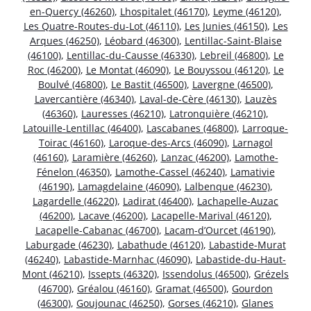
en-Quercy (46260)
,
Lhospitalet (46170)
,
Leyme (46120)
,
Les Quatre-Routes-du-Lot (46110)
,
Les Junies (46150)
,
Les
Arques (46250)
,
Léobard (46300)
,
Lentillac-Saint-Blaise
(46100)
,
Lentillac-du-Causse (46330)
,
Lebreil (46800)
,
Le
Roc (46200)
,
Le Montat (46090)
,
Le Bouyssou (46120)
,
Le
Boulvé (46800)
,
Le Bastit (46500)
,
Lavergne (46500)
,
Lavercantière (46340)
,
Laval-de-Cère (46130)
,
Lauzès
(46360)
,
Lauresses (46210)
,
Latronquière (46210)
,
Latouille-Lentillac (46400)
,
Lascabanes (46800)
,
Larroque-
Toirac (46160)
,
Laroque-des-Arcs (46090)
,
Larnagol
(46160)
,
Laramière (46260)
,
Lanzac (46200)
,
Lamothe-
Fénelon (46350)
,
Lamothe-Cassel (46240)
,
Lamativie
(46190)
,
Lamagdelaine (46090)
,
Lalbenque (46230)
,
Lagardelle (46220)
,
Ladirat (46400)
,
Lachapelle-Auzac
(46200)
,
Lacave (46200)
,
Lacapelle-Marival (46120)
,
Lacapelle-Cabanac (46700)
,
Lacam-d’Ourcet (46190)
,
Laburgade (46230)
,
Labathude (46120)
,
Labastide-Murat
(46240)
,
Labastide-Marnhac (46090)
,
Labastide-du-Haut-
Mont (46210)
,
Issepts (46320)
,
Issendolus (46500)
,
Grézels
(46700)
,
Gréalou (46160)
,
Gramat (46500)
,
Gourdon
(46300)
,
Goujounac (46250)
,
Gorses (46210)
,
Glanes