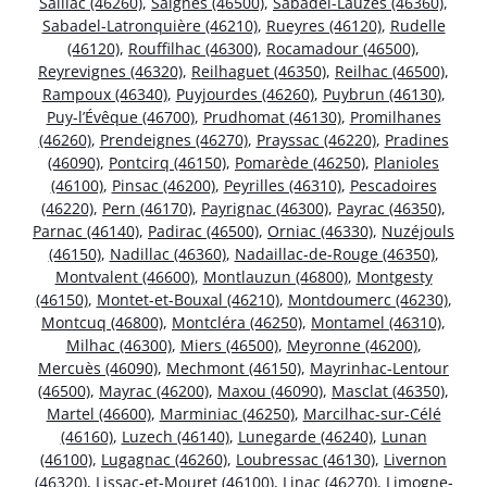
Saillac (46260)
,
Saignes (46500)
,
Sabadel-Lauzès (46360)
,
Sabadel-Latronquière (46210)
,
Rueyres (46120)
,
Rudelle
(46120)
,
Rouffilhac (46300)
,
Rocamadour (46500)
,
Reyrevignes (46320)
,
Reilhaguet (46350)
,
Reilhac (46500)
,
Rampoux (46340)
,
Puyjourdes (46260)
,
Puybrun (46130)
,
Puy-l’Évêque (46700)
,
Prudhomat (46130)
,
Promilhanes
(46260)
,
Prendeignes (46270)
,
Prayssac (46220)
,
Pradines
(46090)
,
Pontcirq (46150)
,
Pomarède (46250)
,
Planioles
(46100)
,
Pinsac (46200)
,
Peyrilles (46310)
,
Pescadoires
(46220)
,
Pern (46170)
,
Payrignac (46300)
,
Payrac (46350)
,
Parnac (46140)
,
Padirac (46500)
,
Orniac (46330)
,
Nuzéjouls
(46150)
,
Nadillac (46360)
,
Nadaillac-de-Rouge (46350)
,
Montvalent (46600)
,
Montlauzun (46800)
,
Montgesty
(46150)
,
Montet-et-Bouxal (46210)
,
Montdoumerc (46230)
,
Montcuq (46800)
,
Montcléra (46250)
,
Montamel (46310)
,
Milhac (46300)
,
Miers (46500)
,
Meyronne (46200)
,
Mercuès (46090)
,
Mechmont (46150)
,
Mayrinhac-Lentour
(46500)
,
Mayrac (46200)
,
Maxou (46090)
,
Masclat (46350)
,
Martel (46600)
,
Marminiac (46250)
,
Marcilhac-sur-Célé
(46160)
,
Luzech (46140)
,
Lunegarde (46240)
,
Lunan
(46100)
,
Lugagnac (46260)
,
Loubressac (46130)
,
Livernon
(46320)
,
Lissac-et-Mouret (46100)
,
Linac (46270)
,
Limogne-