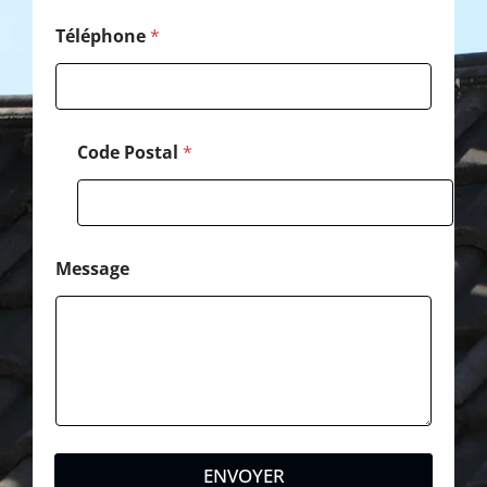
a
l
Téléphone
*
Code Postal
*
Message
ENVOYER