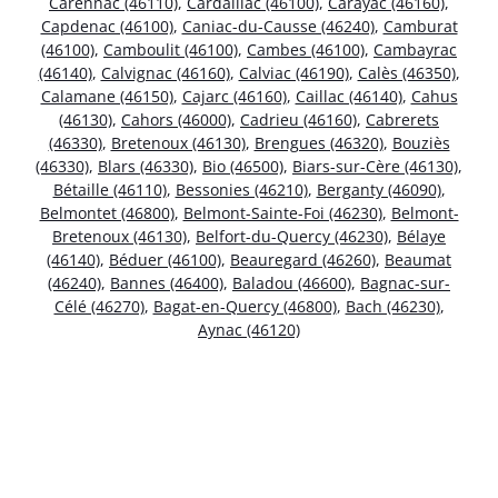
Carennac (46110)
,
Cardaillac (46100)
,
Carayac (46160)
,
Capdenac (46100)
,
Caniac-du-Causse (46240)
,
Camburat
(46100)
,
Camboulit (46100)
,
Cambes (46100)
,
Cambayrac
(46140)
,
Calvignac (46160)
,
Calviac (46190)
,
Calès (46350)
,
Calamane (46150)
,
Cajarc (46160)
,
Caillac (46140)
,
Cahus
(46130)
,
Cahors (46000)
,
Cadrieu (46160)
,
Cabrerets
(46330)
,
Bretenoux (46130)
,
Brengues (46320)
,
Bouziès
(46330)
,
Blars (46330)
,
Bio (46500)
,
Biars-sur-Cère (46130)
,
Bétaille (46110)
,
Bessonies (46210)
,
Berganty (46090)
,
Belmontet (46800)
,
Belmont-Sainte-Foi (46230)
,
Belmont-
Bretenoux (46130)
,
Belfort-du-Quercy (46230)
,
Bélaye
(46140)
,
Béduer (46100)
,
Beauregard (46260)
,
Beaumat
(46240)
,
Bannes (46400)
,
Baladou (46600)
,
Bagnac-sur-
Célé (46270)
,
Bagat-en-Quercy (46800)
,
Bach (46230)
,
Aynac (46120)