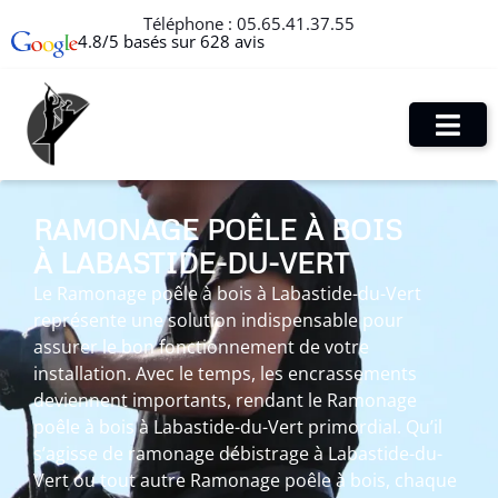
Téléphone :
05.65.41.37.55
4.8/5 basés sur 628 avis
RAMONAGE POÊLE À BOIS
À LABASTIDE-DU-VERT
Le Ramonage poêle à bois à Labastide-du-Vert
représente une solution indispensable pour
assurer le bon fonctionnement de votre
installation. Avec le temps, les encrassements
deviennent importants, rendant le Ramonage
poêle à bois à Labastide-du-Vert primordial. Qu’il
s’agisse de ramonage débistrage à Labastide-du-
Vert ou tout autre Ramonage poêle à bois, chaque