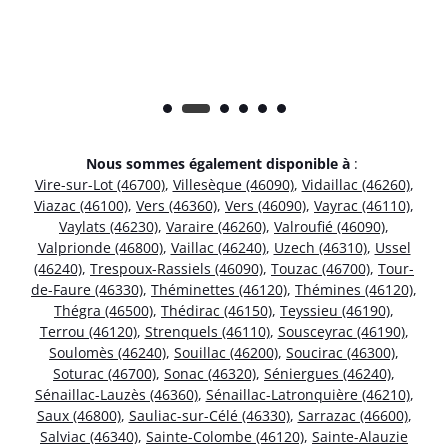
Nous sommes également disponible à
:
Vire-sur-Lot (46700)
,
Villesèque (46090)
,
Vidaillac (46260)
,
Viazac (46100)
,
Vers (46360)
,
Vers (46090)
,
Vayrac (46110)
,
Vaylats (46230)
,
Varaire (46260)
,
Valroufié (46090)
,
Valprionde (46800)
,
Vaillac (46240)
,
Uzech (46310)
,
Ussel
(46240)
,
Trespoux-Rassiels (46090)
,
Touzac (46700)
,
Tour-
de-Faure (46330)
,
Théminettes (46120)
,
Thémines (46120)
,
Thégra (46500)
,
Thédirac (46150)
,
Teyssieu (46190)
,
Terrou (46120)
,
Strenquels (46110)
,
Sousceyrac (46190)
,
Soulomès (46240)
,
Souillac (46200)
,
Soucirac (46300)
,
Soturac (46700)
,
Sonac (46320)
,
Séniergues (46240)
,
Sénaillac-Lauzès (46360)
,
Sénaillac-Latronquière (46210)
,
Saux (46800)
,
Sauliac-sur-Célé (46330)
,
Sarrazac (46600)
,
Salviac (46340)
,
Sainte-Colombe (46120)
,
Sainte-Alauzie