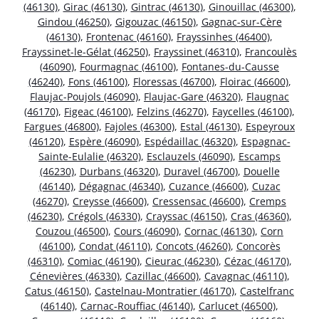
(46130)
,
Girac (46130)
,
Gintrac (46130)
,
Ginouillac (46300)
,
Gindou (46250)
,
Gigouzac (46150)
,
Gagnac-sur-Cère
(46130)
,
Frontenac (46160)
,
Frayssinhes (46400)
,
Frayssinet-le-Gélat (46250)
,
Frayssinet (46310)
,
Francoulès
(46090)
,
Fourmagnac (46100)
,
Fontanes-du-Causse
(46240)
,
Fons (46100)
,
Floressas (46700)
,
Floirac (46600)
,
Flaujac-Poujols (46090)
,
Flaujac-Gare (46320)
,
Flaugnac
(46170)
,
Figeac (46100)
,
Felzins (46270)
,
Faycelles (46100)
,
Fargues (46800)
,
Fajoles (46300)
,
Estal (46130)
,
Espeyroux
(46120)
,
Espère (46090)
,
Espédaillac (46320)
,
Espagnac-
Sainte-Eulalie (46320)
,
Esclauzels (46090)
,
Escamps
(46230)
,
Durbans (46320)
,
Duravel (46700)
,
Douelle
(46140)
,
Dégagnac (46340)
,
Cuzance (46600)
,
Cuzac
(46270)
,
Creysse (46600)
,
Cressensac (46600)
,
Cremps
(46230)
,
Crégols (46330)
,
Crayssac (46150)
,
Cras (46360)
,
Couzou (46500)
,
Cours (46090)
,
Cornac (46130)
,
Corn
(46100)
,
Condat (46110)
,
Concots (46260)
,
Concorès
(46310)
,
Comiac (46190)
,
Cieurac (46230)
,
Cézac (46170)
,
Cénevières (46330)
,
Cazillac (46600)
,
Cavagnac (46110)
,
Catus (46150)
,
Castelnau-Montratier (46170)
,
Castelfranc
(46140)
,
Carnac-Rouffiac (46140)
,
Carlucet (46500)
,