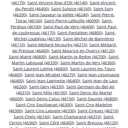
(46170)
,
Saint-Vincent-Rive-d’Olt (46140)
,
Saint-Vincent-
du-Pendit (46400)
,
Saint-Sulpice (46160)
,
Saint-Sozy
(46200)
,
Saint-Sauveur-la-Vallée (46240)
,
Saint-Pierre-
Toirac (46160)
,
Saint-Pierre-Lafeuille (46090)
,
Saint-
Perdoux (46100)
,
Saint-Paul-de-Vern (46400)
,
Saint-Paul-
de-Loubressac (46170)
,
Saint-Pantaléon (46800)
,
Saint-
Michel-Loubéjou (46130)
,
Saint-Michel-de-Bannières
(46110)
,
Saint-Médard-Nicourby (46210)
,
Saint-Médard-
de-Presque (46400)
,
Saint-Maurice-en-Quercy (46120)
,
Saint-Matré (46800)
,
Saint-Martin-le-Redon (46700)
,
Saint-
Martin-Labouval (46330)
,
Saint-Martin-de-Vers (46360)
,
Saint-Laurent-Lolmie (46800)
,
Saint-Laurent-les-Tours
(46400)
,
Saint-Jean-Mirabel (46270)
,
Saint-Jean-Lespinasse
(46400)
,
Saint-Jean-Lagineste (46400)
,
Saint-Jean-de-Laur
(46260)
,
Saint-Géry (46330)
,
Saint-Germain-du-Bel-Air
(46310)
,
Saint-Félix (46100)
,
Saint-Denis-lès-Martel
(46600)
,
Saint-Denis-Catus (46150)
,
Saint-Daunès (46800)
,
Saint-Cirq-Souillaguet (46300)
,
Saint-Cirq-Madelon
(46300)
,
Saint-Cirq-Lapopie (46330)
,
Saint-Cirgues (46210)
,
Saint-Chels (46160)
,
Saint-Chamarand (46310)
,
Saint-
Cernin (46360)
,
Saint-Céré (46400)
,
Saint-Bressou (46120)
,