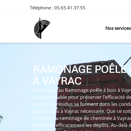
Téléphone :
05.65.41.37.55
Nos services
RAMONAGE POÊLE 
À VAYRAC
Faire appel au Ramonage poêle à bois à Vay
incontournable pour préserver l’efficacité de 
temps, les résidus se forment dans les cond
poêle à bois à Vayrac nécessaire. Que ce so
à Vayrac ou ramonage de cheminée à Vayrac
à éliminer efficacement les dépôts. Au-delà 