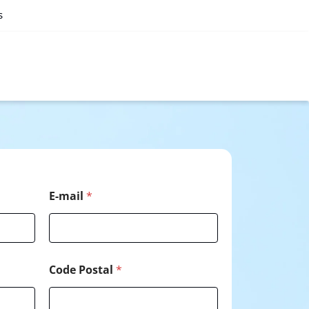
s
*
E-mail
*
*
P
o
s
t
a
Code Postal
*
l