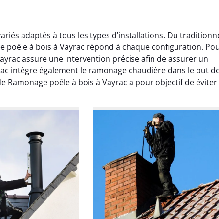
iés adaptés à tous les types d’installations. Du traditionn
e poêle à bois à Vayrac répond à chaque configuration. Pou
yrac assure une intervention précise afin de assurer un
rac intègre également le ramonage chaudière dans le but d
 Ramonage poêle à bois à Vayrac a pour objectif de éviter 
Lavigne
Anthony Caron
ier 2026
14 juin 2025
age réalisé dans
Très bon service de ramonage
 efficace, propre et
débistrage. Le conduit était très
 surprise. Je
encrassé et tout a été nettoyé
mande.
parfaitement. Travail soigné.