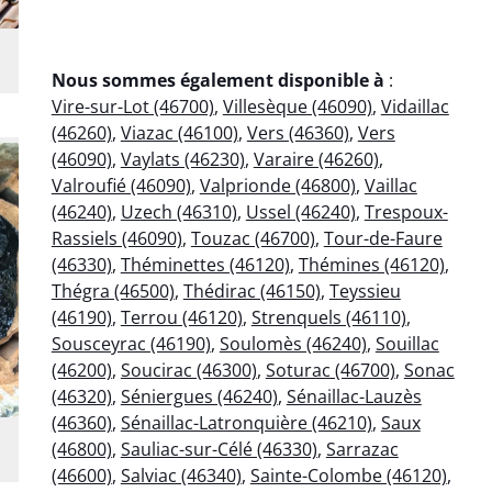
Nous sommes également disponible à
:
Vire-sur-Lot (46700)
,
Villesèque (46090)
,
Vidaillac
(46260)
,
Viazac (46100)
,
Vers (46360)
,
Vers
(46090)
,
Vaylats (46230)
,
Varaire (46260)
,
Valroufié (46090)
,
Valprionde (46800)
,
Vaillac
(46240)
,
Uzech (46310)
,
Ussel (46240)
,
Trespoux-
Rassiels (46090)
,
Touzac (46700)
,
Tour-de-Faure
(46330)
,
Théminettes (46120)
,
Thémines (46120)
,
Thégra (46500)
,
Thédirac (46150)
,
Teyssieu
(46190)
,
Terrou (46120)
,
Strenquels (46110)
,
Sousceyrac (46190)
,
Soulomès (46240)
,
Souillac
(46200)
,
Soucirac (46300)
,
Soturac (46700)
,
Sonac
(46320)
,
Séniergues (46240)
,
Sénaillac-Lauzès
(46360)
,
Sénaillac-Latronquière (46210)
,
Saux
(46800)
,
Sauliac-sur-Célé (46330)
,
Sarrazac
(46600)
,
Salviac (46340)
,
Sainte-Colombe (46120)
,