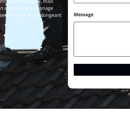
ntretien classique, mais
ion adaptée, le Ramonage
Message
 sereine tout en prolongeant