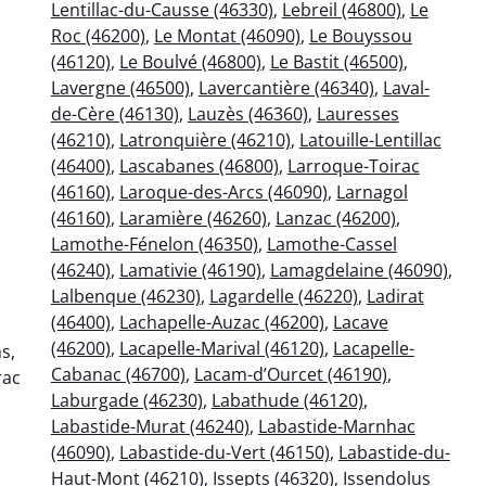
Lentillac-du-Causse (46330)
,
Lebreil (46800)
,
Le
Roc (46200)
,
Le Montat (46090)
,
Le Bouyssou
(46120)
,
Le Boulvé (46800)
,
Le Bastit (46500)
,
Lavergne (46500)
,
Lavercantière (46340)
,
Laval-
de-Cère (46130)
,
Lauzès (46360)
,
Lauresses
(46210)
,
Latronquière (46210)
,
Latouille-Lentillac
(46400)
,
Lascabanes (46800)
,
Larroque-Toirac
(46160)
,
Laroque-des-Arcs (46090)
,
Larnagol
(46160)
,
Laramière (46260)
,
Lanzac (46200)
,
Lamothe-Fénelon (46350)
,
Lamothe-Cassel
(46240)
,
Lamativie (46190)
,
Lamagdelaine (46090)
,
Lalbenque (46230)
,
Lagardelle (46220)
,
Ladirat
(46400)
,
Lachapelle-Auzac (46200)
,
Lacave
(46200)
,
Lacapelle-Marival (46120)
,
Lacapelle-
s,
Cabanac (46700)
,
Lacam-d’Ourcet (46190)
,
rac
Laburgade (46230)
,
Labathude (46120)
,
Labastide-Murat (46240)
,
Labastide-Marnhac
(46090)
,
Labastide-du-Vert (46150)
,
Labastide-du-
Haut-Mont (46210)
,
Issepts (46320)
,
Issendolus