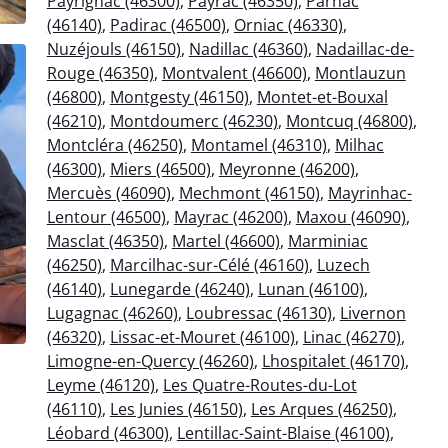
Payrignac (46300)
,
Payrac (46350)
,
Parnac
(46140)
,
Padirac (46500)
,
Orniac (46330)
,
Nuzéjouls (46150)
,
Nadillac (46360)
,
Nadaillac-de-
Rouge (46350)
,
Montvalent (46600)
,
Montlauzun
(46800)
,
Montgesty (46150)
,
Montet-et-Bouxal
(46210)
,
Montdoumerc (46230)
,
Montcuq (46800)
,
Montcléra (46250)
,
Montamel (46310)
,
Milhac
(46300)
,
Miers (46500)
,
Meyronne (46200)
,
Mercuès (46090)
,
Mechmont (46150)
,
Mayrinhac-
Lentour (46500)
,
Mayrac (46200)
,
Maxou (46090)
,
Masclat (46350)
,
Martel (46600)
,
Marminiac
(46250)
,
Marcilhac-sur-Célé (46160)
,
Luzech
(46140)
,
Lunegarde (46240)
,
Lunan (46100)
,
Lugagnac (46260)
,
Loubressac (46130)
,
Livernon
(46320)
,
Lissac-et-Mouret (46100)
,
Linac (46270)
,
Limogne-en-Quercy (46260)
,
Lhospitalet (46170)
,
Leyme (46120)
,
Les Quatre-Routes-du-Lot
(46110)
,
Les Junies (46150)
,
Les Arques (46250)
,
Léobard (46300)
,
Lentillac-Saint-Blaise (46100)
,