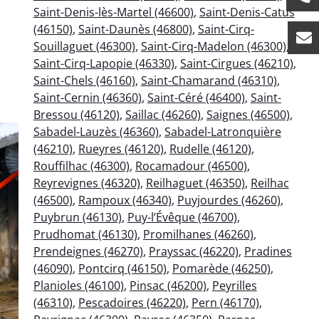
Saint-Denis-lès-Martel (46600)
,
Saint-Denis-Catus
(46150)
,
Saint-Daunès (46800)
,
Saint-Cirq-
Souillaguet (46300)
,
Saint-Cirq-Madelon (46300)
,
Saint-Cirq-Lapopie (46330)
,
Saint-Cirgues (46210)
,
Saint-Chels (46160)
,
Saint-Chamarand (46310)
,
Saint-Cernin (46360)
,
Saint-Céré (46400)
,
Saint-
Bressou (46120)
,
Saillac (46260)
,
Saignes (46500)
,
Sabadel-Lauzès (46360)
,
Sabadel-Latronquière
(46210)
,
Rueyres (46120)
,
Rudelle (46120)
,
Rouffilhac (46300)
,
Rocamadour (46500)
,
Reyrevignes (46320)
,
Reilhaguet (46350)
,
Reilhac
(46500)
,
Rampoux (46340)
,
Puyjourdes (46260)
,
Puybrun (46130)
,
Puy-l’Évêque (46700)
,
Prudhomat (46130)
,
Promilhanes (46260)
,
Prendeignes (46270)
,
Prayssac (46220)
,
Pradines
(46090)
,
Pontcirq (46150)
,
Pomarède (46250)
,
Planioles (46100)
,
Pinsac (46200)
,
Peyrilles
(46310)
,
Pescadoires (46220)
,
Pern (46170)
,