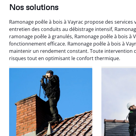
Nos solutions
Ramonage poêle à bois à Vayrac propose des services var
entretien des conduits au débistrage intensif, Ramonag
ramonage poêle à granulés, Ramonage poêle à bois à Va
fonctionnement efficace. Ramonage poêle à bois à Vay
maintenir un rendement constant. Toute intervention de
risques tout en optimisant le confort thermique.
Benoît 
07 févr
Ramonage débistr
les règles. Travail
sans mauvaise
recom