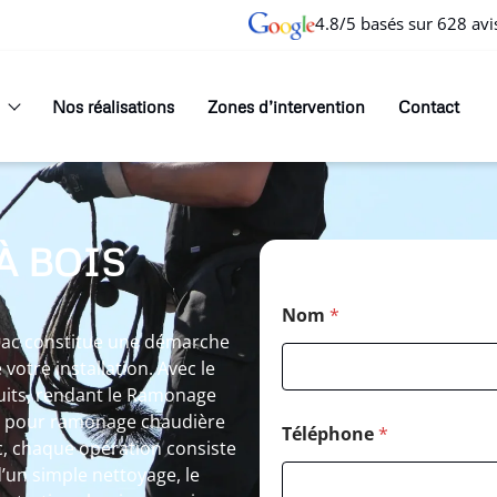
4.8/5 basés sur 628 avi
Nos réalisations
Zones d’intervention
Contact
À BOIS
Nom
*
rac constitue une démarche
votre installation. Avec le
uits, rendant le Ramonage
it pour ramonage chaudière
Téléphone
*
, chaque opération consiste
d’un simple nettoyage, le