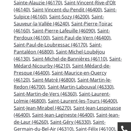
Sainte-Alauzie (46170)
,
Saint-Vincent-Rive-d’Olt
(46140)
,
Saint-Vincent-du-Pendit (46400)
,
Saint-
Sulpice (46160)
,
Saint-Sozy (46200)
,
Saint-
Sauveur-la-Vallée (46240)
,
Saint-Pierre-Toirac
(46160)
,
Saint-Pierre-Lafeuille (46090)
,
Saint-
Perdoux (46100)
,
Saint-Paul-de-Vern (46400)
,
Saint-Paul-de-Loubressac (46170)
,
Saint-
Pantaléon (46800)
,
Saint-Michel-Loubéjou
(46130)
,
Saint-Michel-de-Bannières (46110)
,
Saint-
Médard-Nicourby (46210)
,
Saint-Médard-de-
Presque (46400)
,
Saint-Maurice-en-Quercy
(46120)
,
Saint-Matré (46800)
,
Saint-Martin-le-
Redon (46700)
,
Saint-Martin-Labouval (46330)
,
Saint-Martin-de-Vers (46360)
,
Saint-Laurent-
Lolmie (46800)
,
Saint-Laurent-les-Tours (46400)
,
Saint-Jean-Mirabel (46270)
,
Saint-Jean-Lespinasse
(46400)
,
Saint-Jean-Lagineste (46400)
,
Saint-Jean-
de-Laur (46260)
,
Saint-Géry (46330)
,
Saint-
Germain-du-Bel-Air (46310)
,
Saint-Félix (46100)
,