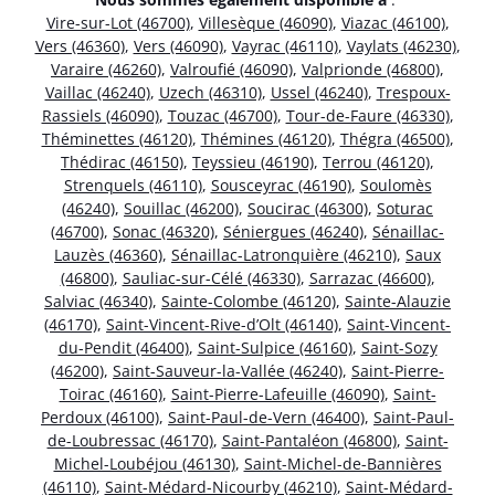
Vire-sur-Lot (46700)
,
Villesèque (46090)
,
Viazac (46100)
,
Vers (46360)
,
Vers (46090)
,
Vayrac (46110)
,
Vaylats (46230)
,
Varaire (46260)
,
Valroufié (46090)
,
Valprionde (46800)
,
Vaillac (46240)
,
Uzech (46310)
,
Ussel (46240)
,
Trespoux-
Rassiels (46090)
,
Touzac (46700)
,
Tour-de-Faure (46330)
,
Théminettes (46120)
,
Thémines (46120)
,
Thégra (46500)
,
Thédirac (46150)
,
Teyssieu (46190)
,
Terrou (46120)
,
Strenquels (46110)
,
Sousceyrac (46190)
,
Soulomès
(46240)
,
Souillac (46200)
,
Soucirac (46300)
,
Soturac
(46700)
,
Sonac (46320)
,
Séniergues (46240)
,
Sénaillac-
Lauzès (46360)
,
Sénaillac-Latronquière (46210)
,
Saux
(46800)
,
Sauliac-sur-Célé (46330)
,
Sarrazac (46600)
,
Salviac (46340)
,
Sainte-Colombe (46120)
,
Sainte-Alauzie
(46170)
,
Saint-Vincent-Rive-d’Olt (46140)
,
Saint-Vincent-
du-Pendit (46400)
,
Saint-Sulpice (46160)
,
Saint-Sozy
(46200)
,
Saint-Sauveur-la-Vallée (46240)
,
Saint-Pierre-
Toirac (46160)
,
Saint-Pierre-Lafeuille (46090)
,
Saint-
Perdoux (46100)
,
Saint-Paul-de-Vern (46400)
,
Saint-Paul-
de-Loubressac (46170)
,
Saint-Pantaléon (46800)
,
Saint-
Michel-Loubéjou (46130)
,
Saint-Michel-de-Bannières
(46110)
,
Saint-Médard-Nicourby (46210)
,
Saint-Médard-