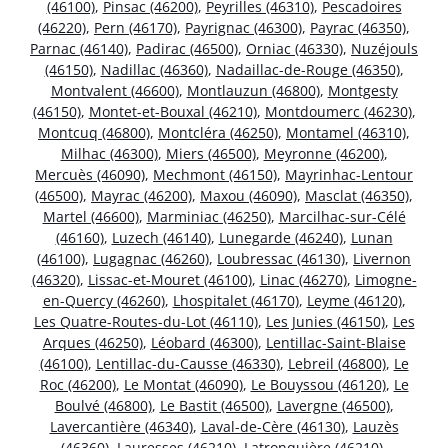
(46100)
,
Pinsac (46200)
,
Peyrilles (46310)
,
Pescadoires
(46220)
,
Pern (46170)
,
Payrignac (46300)
,
Payrac (46350)
,
Parnac (46140)
,
Padirac (46500)
,
Orniac (46330)
,
Nuzéjouls
(46150)
,
Nadillac (46360)
,
Nadaillac-de-Rouge (46350)
,
Montvalent (46600)
,
Montlauzun (46800)
,
Montgesty
(46150)
,
Montet-et-Bouxal (46210)
,
Montdoumerc (46230)
,
Montcuq (46800)
,
Montcléra (46250)
,
Montamel (46310)
,
Milhac (46300)
,
Miers (46500)
,
Meyronne (46200)
,
Mercuès (46090)
,
Mechmont (46150)
,
Mayrinhac-Lentour
(46500)
,
Mayrac (46200)
,
Maxou (46090)
,
Masclat (46350)
,
Martel (46600)
,
Marminiac (46250)
,
Marcilhac-sur-Célé
(46160)
,
Luzech (46140)
,
Lunegarde (46240)
,
Lunan
(46100)
,
Lugagnac (46260)
,
Loubressac (46130)
,
Livernon
(46320)
,
Lissac-et-Mouret (46100)
,
Linac (46270)
,
Limogne-
en-Quercy (46260)
,
Lhospitalet (46170)
,
Leyme (46120)
,
Les Quatre-Routes-du-Lot (46110)
,
Les Junies (46150)
,
Les
Arques (46250)
,
Léobard (46300)
,
Lentillac-Saint-Blaise
(46100)
,
Lentillac-du-Causse (46330)
,
Lebreil (46800)
,
Le
Roc (46200)
,
Le Montat (46090)
,
Le Bouyssou (46120)
,
Le
Boulvé (46800)
,
Le Bastit (46500)
,
Lavergne (46500)
,
Lavercantière (46340)
,
Laval-de-Cère (46130)
,
Lauzès
(46360)
,
Lauresses (46210)
,
Latronquière (46210)
,