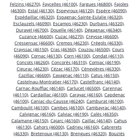
Felzins (46270)
,
Faycelles (46100)
,
Fargues (46800)
,
Fajoles
(46300)
,
Estal (46130)
,
Espeyroux (46120)
,
Espère (46090)
,
Espédaillac (46320)
,
Espagnac-Sainte-Eulalie (46320)
,
Esclauzels (46090)
,
Escamps (46230)
,
Durbans (46320)
,
Duravel (46700)
,
Douelle (46140)
,
Dégagnac (46340)
,
Cuzance (46600)
,
Cuzac (46270)
,
Creysse (46600)
,
Cressensac (46600)
,
Cremps (46230)
,
Crégols (46330)
,
Crayssac (46150)
,
Cras (46360)
,
Couzou (46500)
,
Cours
(46090)
,
Cornac (46130)
,
Corn (46100)
,
Condat (46110)
,
Concots (46260)
,
Concorès (46310)
,
Comiac (46190)
,
Cieurac (46230)
,
Cézac (46170)
,
Cénevières (46330)
,
Cazillac (46600)
,
Cavagnac (46110)
,
Catus (46150)
,
Castelnau-Montratier (46170)
,
Castelfranc (46140)
,
Carnac-Rouffiac (46140)
,
Carlucet (46500)
,
Carennac
(46110)
,
Cardaillac (46100)
,
Carayac (46160)
,
Capdenac
(46100)
,
Caniac-du-Causse (46240)
,
Camburat (46100)
,
Camboulit (46100)
,
Cambes (46100)
,
Cambayrac (46140)
,
Calvignac (46160)
,
Calviac (46190)
,
Calès (46350)
,
Calamane (46150)
,
Cajarc (46160)
,
Caillac (46140)
,
Cahus
(46130)
,
Cahors (46000)
,
Cadrieu (46160)
,
Cabrerets
(46330)
,
Bretenoux (46130)
,
Brengues (46320)
,
Bouziès