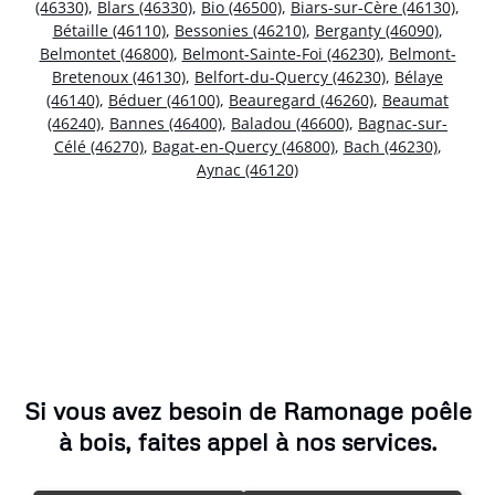
(46330)
,
Blars (46330)
,
Bio (46500)
,
Biars-sur-Cère (46130)
,
Bétaille (46110)
,
Bessonies (46210)
,
Berganty (46090)
,
Belmontet (46800)
,
Belmont-Sainte-Foi (46230)
,
Belmont-
Bretenoux (46130)
,
Belfort-du-Quercy (46230)
,
Bélaye
(46140)
,
Béduer (46100)
,
Beauregard (46260)
,
Beaumat
(46240)
,
Bannes (46400)
,
Baladou (46600)
,
Bagnac-sur-
Célé (46270)
,
Bagat-en-Quercy (46800)
,
Bach (46230)
,
Aynac (46120)
Si vous avez besoin de Ramonage poêle
à bois, faites appel à nos services.