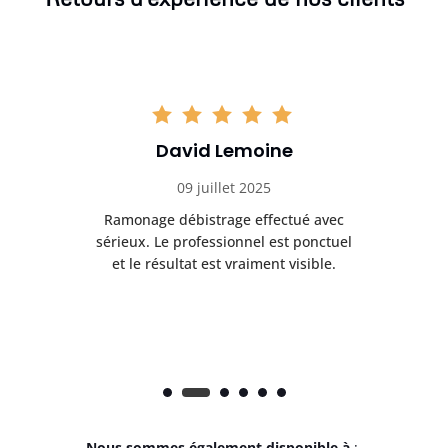
David Lemoine
09 juillet 2025
Ramonage débistrage effectué avec
T
s
sérieux. Le professionnel est ponctuel
et le résultat est vraiment visible.
e
Nous sommes également disponible à
: