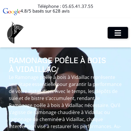
Téléphone :
05.65.41.37.55
4.8/5 basés sur 628 avis
RAMONAGE POÊLE À BOIS
À VIDAILLAC
Le Ramonage poêle à bois à Vidaillac représente
une étape essentielle pour garantir la performance
de votre installation. Avec le temps, les dépôts de
suie et de bistre s’accumulent, rendant le
Ramonage poêle à bois à Vidaillac nécessaire. Qu’il
s’agisse de ramonage chaudière à Vidaillac ou
ramonage de cheminée à Vidaillac, chaque
intervention vise à restaurer les performances. Au-