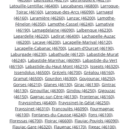
Latouille-Lentillac (46400)
,
Lascabanes (46800)
,
Larroque-
Toirac (46160)
,
Laroque-des-Arcs (46090)
,
Larnagol
(46160)
,
Laramière (46260)
,
Lanzac (46200)
,
Lamothe-
Fénelon (46350)
,
Lamothe-Cassel (46240)
,
Lamativie
(46190)
,
Lamagdelaine (46090)
,
Lalbenque (46230)
,
Lagardelle (46220)
,
Ladirat (46400)
,
Lachapelle-Auzac
(46200)
,
Lacave (46200)
,
Lacapelle-Marival (46120)
,
Lacapelle-Cabanac (46700)
,
Lacam-d’Ourcet (46190)
,
Laburgade (46230)
,
Labathude (46120)
,
Labastide-Murat
(46240)
,
Labastide-Marnhac (46090)
,
Labastide-du-Vert
(46150)
,
Labastide-du-Haut-Mont (46210)
,
Issepts (46320)
,
Issendolus (46500)
,
Grézels (46700)
,
Gréalou (46160)
,
Gramat (46500)
,
Gourdon (46300)
,
Goujounac (46250)
,
Gorses (46210)
,
Glanes (46130)
,
Girac (46130)
,
Gintrac
(46130)
,
Ginouillac (46300)
,
Gindou (46250)
,
Gigouzac
(46150)
,
Gagnac-sur-Cère (46130)
,
Frontenac (46160)
,
Frayssinhes (46400)
,
Frayssinet-le-Gélat (46250)
,
Frayssinet (46310)
,
Francoulès (46090)
,
Fourmagnac
(46100)
,
Fontanes-du-Causse (46240)
,
Fons (46100)
,
Floressas (46700)
,
Floirac (46600)
,
Flaujac-Poujols (46090)
,
Flaujac-Gare (46320)
,
Flaugnac (46170)
,
Figeac (46100)
,