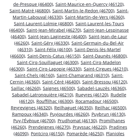
de-Presque (46400)
,
Saint-Maurice-en-Quercy (46120)
,
Saint-Matré (46800)
,
Saint-Martin-le-Redon (46700)
,
Saint-
Martin-Labouval (46330)
,
Saint-Martin-de-Vers (46360)
,
Saint-Laurent-Lolmie (46800)
,
Saint-Laurent-les-Tours
(46400)
,
Saint-Jean-Mirabel (46270)
,
Saint-Jean-Lespinasse
(46400)
,
Saint-Jean-Lagineste (46400)
,
Saint-Jean-de-Laur
(46260)
,
Saint-Géry (46330)
,
Saint-Germain-du-Bel-Air
(46310)
,
Saint-Félix (46100)
,
Saint-Denis-lès-Martel
(46600)
,
Saint-Denis-Catus (46150)
,
Saint-Daunès (46800)
,
Saint-Cirq-Souillaguet (46300)
,
Saint-Cirq-Madelon
(46300)
,
Saint-Cirq-Lapopie (46330)
,
Saint-Cirgues (46210)
,
Saint-Chels (46160)
,
Saint-Chamarand (46310)
,
Saint-
Cernin (46360)
,
Saint-Céré (46400)
,
Saint-Bressou (46120)
,
Saillac (46260)
,
Saignes (46500)
,
Sabadel-Lauzès (46360)
,
Sabadel-Latronquière (46210)
,
Rueyres (46120)
,
Rudelle
(46120)
,
Rouffilhac (46300)
,
Rocamadour (46500)
,
Reyrevignes (46320)
,
Reilhaguet (46350)
,
Reilhac (46500)
,
Rampoux (46340)
,
Puyjourdes (46260)
,
Puybrun (46130)
,
Puy-l’Évêque (46700)
,
Prudhomat (46130)
,
Promilhanes
(46260)
,
Prendeignes (46270)
,
Prayssac (46220)
,
Pradines
(46090)
,
Pontcirq (46150)
,
Pomarède (46250)
,
Planioles