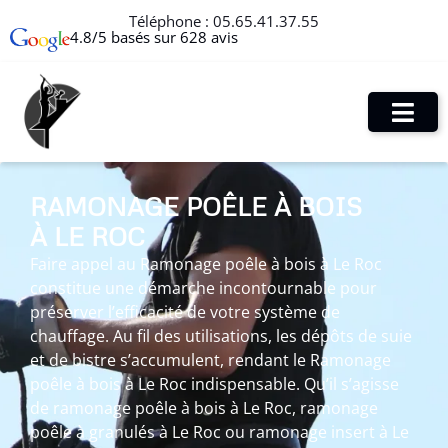
Téléphone :
05.65.41.37.55
4.8/5 basés sur 628 avis
RAMONAGE POÊLE À BOIS
À LE ROC
Faire appel au Ramonage poêle à bois à Le Roc
constitue une démarche incontournable pour
préserver l’efficacité de votre système de
chauffage. Au fil des utilisations, les dépôts de suie
et de bistre s’accumulent, rendant le Ramonage
poêle à bois à Le Roc indispensable. Qu’il s’agisse
de ramonage poêle à bois à Le Roc, ramonage
poêle à granulés à Le Roc ou ramonage insert à Le