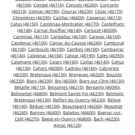
(46100)
,
Condat (46110)
,
Concots (46260)
,
Concorès
(46310)
,
Comiac (46190)
,
Cieurac (46230)
,
Cézac (46170)
,
Cénevières (46330)
,
Cazillac (46600)
,
Cavagnac (46110)
,
Catus (46150)
,
Castelnau-Montratier (46170)
,
Castelfranc
(46140)
,
Carnac-Rouffiac (46140)
,
Carlucet (46500)
,
Carennac (46110)
,
Cardaillac (46100)
,
Carayac (46160)
,
Capdenac (46100)
,
Caniac-du-Causse (46240)
,
Camburat
(46100)
,
Camboulit (46100)
,
Cambes (46100)
,
Cambayrac
(46140)
,
Calvignac (46160)
,
Calviac (46190)
,
Calès (46350)
,
Calamane (46150)
,
Cajarc (46160)
,
Caillac (46140)
,
Cahus
(46130)
,
Cahors (46000)
,
Cadrieu (46160)
,
Cabrerets
(46330)
,
Bretenoux (46130)
,
Brengues (46320)
,
Bouziès
(46330)
,
Blars (46330)
,
Bio (46500)
,
Biars-sur-Cère (46130)
,
Bétaille (46110)
,
Bessonies (46210)
,
Berganty (46090)
,
Belmontet (46800)
,
Belmont-Sainte-Foi (46230)
,
Belmont-
Bretenoux (46130)
,
Belfort-du-Quercy (46230)
,
Bélaye
(46140)
,
Béduer (46100)
,
Beauregard (46260)
,
Beaumat
(46240)
,
Bannes (46400)
,
Baladou (46600)
,
Bagnac-sur-
Célé (46270)
,
Bagat-en-Quercy (46800)
,
Bach (46230)
,
Aynac (46120)