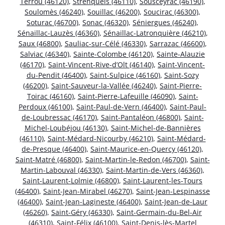
Terrou (46120)
,
Strenquels (46110)
,
Sousceyrac (46190)
,
Soulomès (46240)
,
Souillac (46200)
,
Soucirac (46300)
,
Soturac (46700)
,
Sonac (46320)
,
Séniergues (46240)
,
Sénaillac-Lauzès (46360)
,
Sénaillac-Latronquière (46210)
,
Saux (46800)
,
Sauliac-sur-Célé (46330)
,
Sarrazac (46600)
,
Salviac (46340)
,
Sainte-Colombe (46120)
,
Sainte-Alauzie
(46170)
,
Saint-Vincent-Rive-d’Olt (46140)
,
Saint-Vincent-
du-Pendit (46400)
,
Saint-Sulpice (46160)
,
Saint-Sozy
(46200)
,
Saint-Sauveur-la-Vallée (46240)
,
Saint-Pierre-
Toirac (46160)
,
Saint-Pierre-Lafeuille (46090)
,
Saint-
Perdoux (46100)
,
Saint-Paul-de-Vern (46400)
,
Saint-Paul-
de-Loubressac (46170)
,
Saint-Pantaléon (46800)
,
Saint-
Michel-Loubéjou (46130)
,
Saint-Michel-de-Bannières
(46110)
,
Saint-Médard-Nicourby (46210)
,
Saint-Médard-
de-Presque (46400)
,
Saint-Maurice-en-Quercy (46120)
,
Saint-Matré (46800)
,
Saint-Martin-le-Redon (46700)
,
Saint-
Martin-Labouval (46330)
,
Saint-Martin-de-Vers (46360)
,
Saint-Laurent-Lolmie (46800)
,
Saint-Laurent-les-Tours
(46400)
,
Saint-Jean-Mirabel (46270)
,
Saint-Jean-Lespinasse
(46400)
,
Saint-Jean-Lagineste (46400)
,
Saint-Jean-de-Laur
(46260)
,
Saint-Géry (46330)
,
Saint-Germain-du-Bel-Air
(46310)
,
Saint-Félix (46100)
,
Saint-Denis-lès-Martel