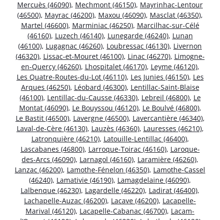
Mercuès (46090)
,
Mechmont (46150)
,
Mayrinhac-Lentour
(46500)
,
Mayrac (46200)
,
Maxou (46090)
,
Masclat (46350)
,
Martel (46600)
,
Marminiac (46250)
,
Marcilhac-sur-Célé
(46160)
,
Luzech (46140)
,
Lunegarde (46240)
,
Lunan
(46100)
,
Lugagnac (46260)
,
Loubressac (46130)
,
Livernon
(46320)
,
Lissac-et-Mouret (46100)
,
Linac (46270)
,
Limogne-
en-Quercy (46260)
,
Lhospitalet (46170)
,
Leyme (46120)
,
Les Quatre-Routes-du-Lot (46110)
,
Les Junies (46150)
,
Les
Arques (46250)
,
Léobard (46300)
,
Lentillac-Saint-Blaise
(46100)
,
Lentillac-du-Causse (46330)
,
Lebreil (46800)
,
Le
Montat (46090)
,
Le Bouyssou (46120)
,
Le Boulvé (46800)
,
Le Bastit (46500)
,
Lavergne (46500)
,
Lavercantière (46340)
,
Laval-de-Cère (46130)
,
Lauzès (46360)
,
Lauresses (46210)
,
Latronquière (46210)
,
Latouille-Lentillac (46400)
,
Lascabanes (46800)
,
Larroque-Toirac (46160)
,
Laroque-
des-Arcs (46090)
,
Larnagol (46160)
,
Laramière (46260)
,
Lanzac (46200)
,
Lamothe-Fénelon (46350)
,
Lamothe-Cassel
(46240)
,
Lamativie (46190)
,
Lamagdelaine (46090)
,
Lalbenque (46230)
,
Lagardelle (46220)
,
Ladirat (46400)
,
Lachapelle-Auzac (46200)
,
Lacave (46200)
,
Lacapelle-
Marival (46120)
,
Lacapelle-Cabanac (46700)
,
Lacam-