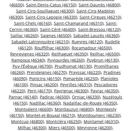
(46600)
,
Saint-Denis-Catus (46150)
,
Saint-Daunès (46800)
,
Saint-Cirq-Souillaguet (46300)
,
Saint-Cirq-Madelon
(46300)
,
Saint-Cirq-Lapopie (46330)
,
Saint-Cirgues (46210)
,
Saint-Chels (46160)
,
Saint-Chamarand (46310)
,
Saint-
Cernin (46360)
,
Saint-Céré (46400)
,
Saint-Bressou (46120)
,
Saillac (46260)
,
Saignes (46500)
,
Sabadel-Lauzès (46360)
,
Sabadel-Latronquière (46210)
,
Rueyres (46120)
,
Rudelle
(46120)
,
Rouffilhac (46300)
,
Rocamadour (46500)
,
Reyrevignes (46320)
,
Reilhaguet (46350)
,
Reilhac (46500)
,
Rampoux (46340)
,
Puyjourdes (46260)
,
Puybrun (46130)
,
Puy-l’Évêque (46700)
,
Prudhomat (46130)
,
Promilhanes
(46260)
,
Prendeignes (46270)
,
Prayssac (46220)
,
Pradines
(46090)
,
Pontcirq (46150)
,
Pomarède (46250)
,
Planioles
(46100)
,
Pinsac (46200)
,
Peyrilles (46310)
,
Pescadoires
(46220)
,
Pern (46170)
,
Payrignac (46300)
,
Payrac (46350)
,
Parnac (46140)
,
Padirac (46500)
,
Orniac (46330)
,
Nuzéjouls
(46150)
,
Nadillac (46360)
,
Nadaillac-de-Rouge (46350)
,
Montvalent (46600)
,
Montlauzun (46800)
,
Montgesty
(46150)
,
Montet-et-Bouxal (46210)
,
Montdoumerc (46230)
,
Montcuq (46800)
,
Montcléra (46250)
,
Montamel (46310)
,
Milhac (46300)
,
Miers (46500)
,
Meyronne (46200)
,