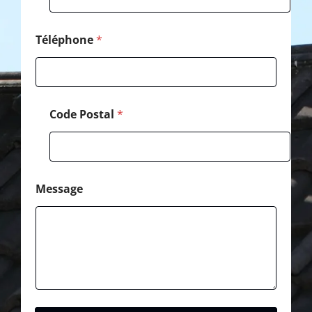
é
l
é
Téléphone
*
p
h
o
n
e
Code Postal
*
Message