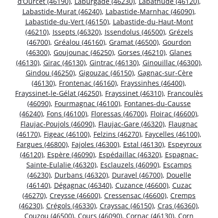
d’Ourcet (46190)
,
Laburgade (46230)
,
Labathude (46120)
,
Labastide-Murat (46240)
,
Labastide-Marnhac (46090)
,
Labastide-du-Vert (46150)
,
Labastide-du-Haut-Mont
(46210)
,
Issepts (46320)
,
Issendolus (46500)
,
Grézels
(46700)
,
Gréalou (46160)
,
Gramat (46500)
,
Gourdon
(46300)
,
Goujounac (46250)
,
Gorses (46210)
,
Glanes
(46130)
,
Girac (46130)
,
Gintrac (46130)
,
Ginouillac (46300)
,
Gindou (46250)
,
Gigouzac (46150)
,
Gagnac-sur-Cère
(46130)
,
Frontenac (46160)
,
Frayssinhes (46400)
,
Frayssinet-le-Gélat (46250)
,
Frayssinet (46310)
,
Francoulès
(46090)
,
Fourmagnac (46100)
,
Fontanes-du-Causse
(46240)
,
Fons (46100)
,
Floressas (46700)
,
Floirac (46600)
,
Flaujac-Poujols (46090)
,
Flaujac-Gare (46320)
,
Flaugnac
(46170)
,
Figeac (46100)
,
Felzins (46270)
,
Faycelles (46100)
,
Fargues (46800)
,
Fajoles (46300)
,
Estal (46130)
,
Espeyroux
(46120)
,
Espère (46090)
,
Espédaillac (46320)
,
Espagnac-
Sainte-Eulalie (46320)
,
Esclauzels (46090)
,
Escamps
(46230)
,
Durbans (46320)
,
Duravel (46700)
,
Douelle
(46140)
,
Dégagnac (46340)
,
Cuzance (46600)
,
Cuzac
(46270)
,
Creysse (46600)
,
Cressensac (46600)
,
Cremps
(46230)
,
Crégols (46330)
,
Crayssac (46150)
,
Cras (46360)
,
Couzou (46500)
,
Cours (46090)
,
Cornac (46130)
,
Corn