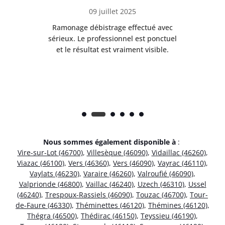
09 juillet 2025
Ramonage débistrage effectué avec
T
s
sérieux. Le professionnel est ponctuel
et le résultat est vraiment visible.
e
Nous sommes également disponible à
:
Vire-sur-Lot (46700)
,
Villesèque (46090)
,
Vidaillac (46260)
,
Viazac (46100)
,
Vers (46360)
,
Vers (46090)
,
Vayrac (46110)
,
Vaylats (46230)
,
Varaire (46260)
,
Valroufié (46090)
,
Valprionde (46800)
,
Vaillac (46240)
,
Uzech (46310)
,
Ussel
(46240)
,
Trespoux-Rassiels (46090)
,
Touzac (46700)
,
Tour-
de-Faure (46330)
,
Théminettes (46120)
,
Thémines (46120)
,
Thégra (46500)
,
Thédirac (46150)
,
Teyssieu (46190)
,