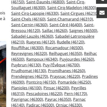
(46150)
,
Saint-Daunès (46800)
,
Saint-Cirq-
Souillaguet (46300)
,
Saint-Cirq-Madelon (46300)
,
ois
Saint-Cirq-Lapopie (46330)
,
Saint-Cirgues (46210)
,
e à
Saint-Chels (46160)
,
Saint-Chamarand (46310)
,
Saint-Cernin (46360)
,
Saint-Céré (46400)
,
Saint-
Bressou (46120)
,
Saillac (46260)
,
Saignes (46500)
,
Sabadel-Lauzès (46360)
,
Sabadel-Latronquière
(46210)
,
Rueyres (46120)
,
Rudelle (46120)
,
Rouffilhac (46300)
,
Rocamadour (46500)
,
Reyrevignes (46320)
,
Reilhaguet (46350)
,
Reilhac
(46500)
,
Rampoux (46340)
,
Puyjourdes (46260)
,
Puybrun (46130)
,
Puy-l’Évêque (46700)
,
Prudhomat (46130)
,
Promilhanes (46260)
,
Prendeignes (46270)
,
Prayssac (46220)
,
Pradines
(46090)
,
Pontcirq (46150)
,
Pomarède (46250)
,
Planioles (46100)
,
Pinsac (46200)
,
Peyrilles
(46310)
,
Pescadoires (46220)
,
Pern (46170)
,
Payrignac (46300)
,
Payrac (46350)
,
Parnac
(46140)
,
Padirac (46500)
,
Orniac (46330)
,