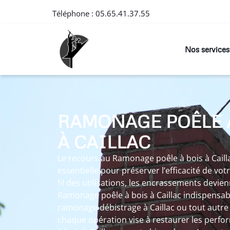
Téléphone :
05.65.41.37.55
Nos services
RAMONAGE POÊLE 
À CAILLAC
Le recours au Ramonage poêle à bois à Caill
essentielle pour préserver l’efficacité de vo
fil des utilisations, les encrassements devie
Ramonage poêle à bois à Caillac indispensab
ramonage débistrage à Caillac ou tout autr
chaque opération vise à restaurer les perf