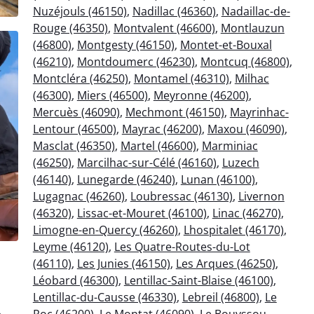
Nuzéjouls (46150)
,
Nadillac (46360)
,
Nadaillac-de-
Rouge (46350)
,
Montvalent (46600)
,
Montlauzun
(46800)
,
Montgesty (46150)
,
Montet-et-Bouxal
(46210)
,
Montdoumerc (46230)
,
Montcuq (46800)
,
Montcléra (46250)
,
Montamel (46310)
,
Milhac
(46300)
,
Miers (46500)
,
Meyronne (46200)
,
Mercuès (46090)
,
Mechmont (46150)
,
Mayrinhac-
Lentour (46500)
,
Mayrac (46200)
,
Maxou (46090)
,
Masclat (46350)
,
Martel (46600)
,
Marminiac
(46250)
,
Marcilhac-sur-Célé (46160)
,
Luzech
(46140)
,
Lunegarde (46240)
,
Lunan (46100)
,
Lugagnac (46260)
,
Loubressac (46130)
,
Livernon
(46320)
,
Lissac-et-Mouret (46100)
,
Linac (46270)
,
Limogne-en-Quercy (46260)
,
Lhospitalet (46170)
,
Leyme (46120)
,
Les Quatre-Routes-du-Lot
(46110)
,
Les Junies (46150)
,
Les Arques (46250)
,
Léobard (46300)
,
Lentillac-Saint-Blaise (46100)
,
Lentillac-du-Causse (46330)
,
Lebreil (46800)
,
Le
Roc (46200)
,
Le Montat (46090)
,
Le Bouyssou