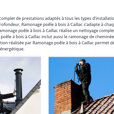
mplet de prestations adaptés à tous les types d’installati
profondeur, Ramonage poêle à bois à Caillac s’adapte à cha
amonage poêle à bois à Caillac réalise un nettoyage comple
oêle à bois à Caillac inclut aussi le ramonage de cheminée
tion réalisée par Ramonage poêle à bois à Caillac permet d
Lavigne
Anthony Caron
 énergétique.
ier 2026
14 juin 2025
age réalisé dans
Très bon service de ramonage
 efficace, propre et
débistrage. Le conduit était très
 surprise. Je
encrassé et tout a été nettoyé
mande.
parfaitement. Travail soigné.