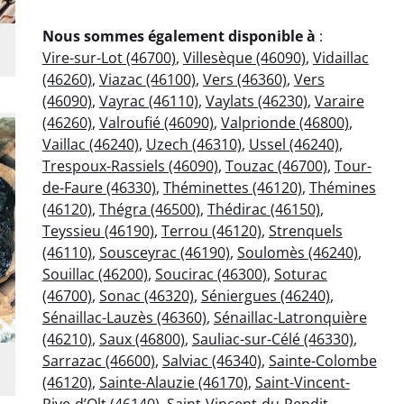
Nous sommes également disponible à
:
Vire-sur-Lot (46700)
,
Villesèque (46090)
,
Vidaillac
(46260)
,
Viazac (46100)
,
Vers (46360)
,
Vers
(46090)
,
Vayrac (46110)
,
Vaylats (46230)
,
Varaire
(46260)
,
Valroufié (46090)
,
Valprionde (46800)
,
Vaillac (46240)
,
Uzech (46310)
,
Ussel (46240)
,
Trespoux-Rassiels (46090)
,
Touzac (46700)
,
Tour-
de-Faure (46330)
,
Théminettes (46120)
,
Thémines
(46120)
,
Thégra (46500)
,
Thédirac (46150)
,
Teyssieu (46190)
,
Terrou (46120)
,
Strenquels
(46110)
,
Sousceyrac (46190)
,
Soulomès (46240)
,
Souillac (46200)
,
Soucirac (46300)
,
Soturac
(46700)
,
Sonac (46320)
,
Séniergues (46240)
,
Sénaillac-Lauzès (46360)
,
Sénaillac-Latronquière
(46210)
,
Saux (46800)
,
Sauliac-sur-Célé (46330)
,
Sarrazac (46600)
,
Salviac (46340)
,
Sainte-Colombe
(46120)
,
Sainte-Alauzie (46170)
,
Saint-Vincent-
Rive-d’Olt (46140)
,
Saint-Vincent-du-Pendit