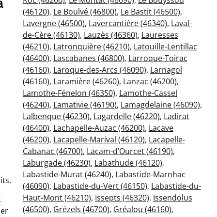
à
(46120)
,
Le Boulvé (46800)
,
Le Bastit (46500)
,
Lavergne (46500)
,
Lavercantière (46340)
,
Laval-
de-Cère (46130)
,
Lauzès (46360)
,
Lauresses
(46210)
,
Latronquière (46210)
,
Latouille-Lentillac
(46400)
,
Lascabanes (46800)
,
Larroque-Toirac
(46160)
,
Laroque-des-Arcs (46090)
,
Larnagol
(46160)
,
Laramière (46260)
,
Lanzac (46200)
,
Lamothe-Fénelon (46350)
,
Lamothe-Cassel
(46240)
,
Lamativie (46190)
,
Lamagdelaine (46090)
,
Lalbenque (46230)
,
Lagardelle (46220)
,
Ladirat
(46400)
,
Lachapelle-Auzac (46200)
,
Lacave
(46200)
,
Lacapelle-Marival (46120)
,
Lacapelle-
Cabanac (46700)
,
Lacam-d’Ourcet (46190)
,
Laburgade (46230)
,
Labathude (46120)
,
Labastide-Murat (46240)
,
Labastide-Marnhac
its.
(46090)
,
Labastide-du-Vert (46150)
,
Labastide-du-
Haut-Mont (46210)
,
Issepts (46320)
,
Issendolus
t
(46500)
,
Grézels (46700)
,
Gréalou (46160)
,
ner