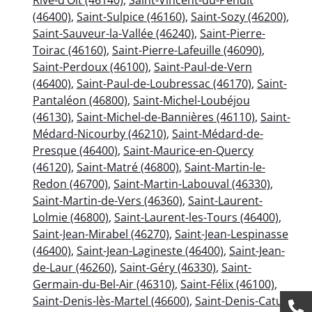
(46400)
,
Saint-Sulpice (46160)
,
Saint-Sozy (46200)
,
Saint-Sauveur-la-Vallée (46240)
,
Saint-Pierre-
Toirac (46160)
,
Saint-Pierre-Lafeuille (46090)
,
Saint-Perdoux (46100)
,
Saint-Paul-de-Vern
(46400)
,
Saint-Paul-de-Loubressac (46170)
,
Saint-
Pantaléon (46800)
,
Saint-Michel-Loubéjou
(46130)
,
Saint-Michel-de-Bannières (46110)
,
Saint-
Médard-Nicourby (46210)
,
Saint-Médard-de-
Presque (46400)
,
Saint-Maurice-en-Quercy
(46120)
,
Saint-Matré (46800)
,
Saint-Martin-le-
Redon (46700)
,
Saint-Martin-Labouval (46330)
,
Saint-Martin-de-Vers (46360)
,
Saint-Laurent-
Lolmie (46800)
,
Saint-Laurent-les-Tours (46400)
,
Saint-Jean-Mirabel (46270)
,
Saint-Jean-Lespinasse
(46400)
,
Saint-Jean-Lagineste (46400)
,
Saint-Jean-
de-Laur (46260)
,
Saint-Géry (46330)
,
Saint-
Germain-du-Bel-Air (46310)
,
Saint-Félix (46100)
,
Saint-Denis-lès-Martel (46600)
,
Saint-Denis-Catus