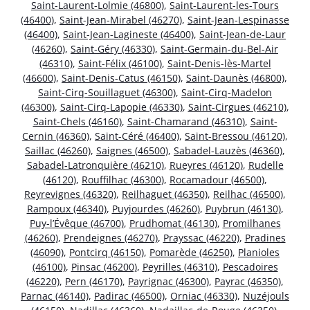
Saint-Laurent-Lolmie (46800)
,
Saint-Laurent-les-Tours
(46400)
,
Saint-Jean-Mirabel (46270)
,
Saint-Jean-Lespinasse
(46400)
,
Saint-Jean-Lagineste (46400)
,
Saint-Jean-de-Laur
(46260)
,
Saint-Géry (46330)
,
Saint-Germain-du-Bel-Air
(46310)
,
Saint-Félix (46100)
,
Saint-Denis-lès-Martel
(46600)
,
Saint-Denis-Catus (46150)
,
Saint-Daunès (46800)
,
Saint-Cirq-Souillaguet (46300)
,
Saint-Cirq-Madelon
(46300)
,
Saint-Cirq-Lapopie (46330)
,
Saint-Cirgues (46210)
,
Saint-Chels (46160)
,
Saint-Chamarand (46310)
,
Saint-
Cernin (46360)
,
Saint-Céré (46400)
,
Saint-Bressou (46120)
,
Saillac (46260)
,
Saignes (46500)
,
Sabadel-Lauzès (46360)
,
Sabadel-Latronquière (46210)
,
Rueyres (46120)
,
Rudelle
(46120)
,
Rouffilhac (46300)
,
Rocamadour (46500)
,
Reyrevignes (46320)
,
Reilhaguet (46350)
,
Reilhac (46500)
,
Rampoux (46340)
,
Puyjourdes (46260)
,
Puybrun (46130)
,
Puy-l’Évêque (46700)
,
Prudhomat (46130)
,
Promilhanes
(46260)
,
Prendeignes (46270)
,
Prayssac (46220)
,
Pradines
(46090)
,
Pontcirq (46150)
,
Pomarède (46250)
,
Planioles
(46100)
,
Pinsac (46200)
,
Peyrilles (46310)
,
Pescadoires
(46220)
,
Pern (46170)
,
Payrignac (46300)
,
Payrac (46350)
,
Parnac (46140)
,
Padirac (46500)
,
Orniac (46330)
,
Nuzéjouls