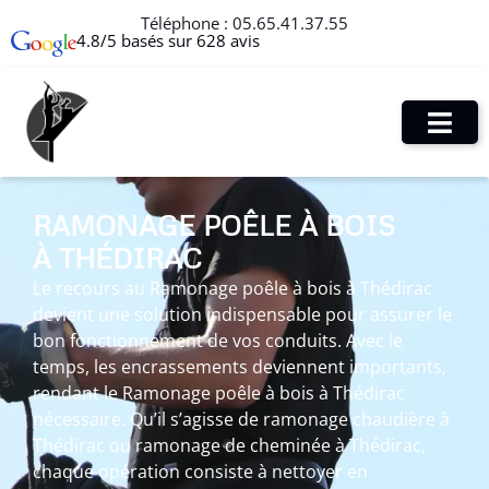
Téléphone :
05.65.41.37.55
4.8/5 basés sur 628 avis
RAMONAGE POÊLE À BOIS
À THÉDIRAC
Le recours au Ramonage poêle à bois à Thédirac
devient une solution indispensable pour assurer le
bon fonctionnement de vos conduits. Avec le
temps, les encrassements deviennent importants,
rendant le Ramonage poêle à bois à Thédirac
nécessaire. Qu’il s’agisse de ramonage chaudière à
Thédirac ou ramonage de cheminée à Thédirac,
chaque opération consiste à nettoyer en