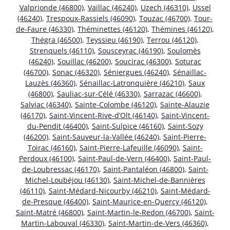
Valprionde (46800)
,
Vaillac (46240)
,
Uzech (46310)
,
Ussel
(46240)
,
Trespoux-Rassiels (46090)
,
Touzac (46700)
,
Tour-
de-Faure (46330)
,
Théminettes (46120)
,
Thémines (46120)
,
Thégra (46500)
,
Teyssieu (46190)
,
Terrou (46120)
,
Strenquels (46110)
,
Sousceyrac (46190)
,
Soulomès
(46240)
,
Souillac (46200)
,
Soucirac (46300)
,
Soturac
(46700)
,
Sonac (46320)
,
Séniergues (46240)
,
Sénaillac-
Lauzès (46360)
,
Sénaillac-Latronquière (46210)
,
Saux
(46800)
,
Sauliac-sur-Célé (46330)
,
Sarrazac (46600)
,
Salviac (46340)
,
Sainte-Colombe (46120)
,
Sainte-Alauzie
(46170)
,
Saint-Vincent-Rive-d’Olt (46140)
,
Saint-Vincent-
du-Pendit (46400)
,
Saint-Sulpice (46160)
,
Saint-Sozy
(46200)
,
Saint-Sauveur-la-Vallée (46240)
,
Saint-Pierre-
Toirac (46160)
,
Saint-Pierre-Lafeuille (46090)
,
Saint-
Perdoux (46100)
,
Saint-Paul-de-Vern (46400)
,
Saint-Paul-
de-Loubressac (46170)
,
Saint-Pantaléon (46800)
,
Saint-
Michel-Loubéjou (46130)
,
Saint-Michel-de-Bannières
(46110)
,
Saint-Médard-Nicourby (46210)
,
Saint-Médard-
de-Presque (46400)
,
Saint-Maurice-en-Quercy (46120)
,
Saint-Matré (46800)
,
Saint-Martin-le-Redon (46700)
,
Saint-
Martin-Labouval (46330)
,
Saint-Martin-de-Vers (46360)
,