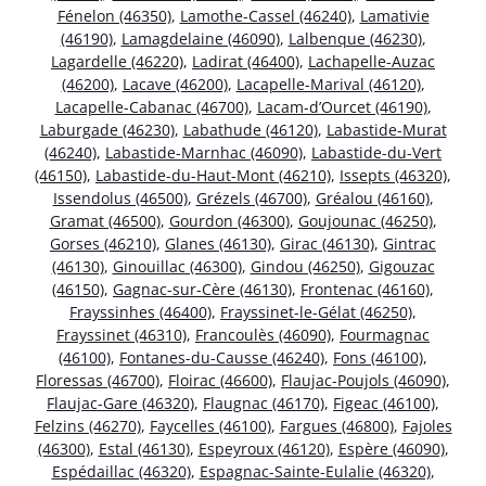
Fénelon (46350)
,
Lamothe-Cassel (46240)
,
Lamativie
(46190)
,
Lamagdelaine (46090)
,
Lalbenque (46230)
,
Lagardelle (46220)
,
Ladirat (46400)
,
Lachapelle-Auzac
(46200)
,
Lacave (46200)
,
Lacapelle-Marival (46120)
,
Lacapelle-Cabanac (46700)
,
Lacam-d’Ourcet (46190)
,
Laburgade (46230)
,
Labathude (46120)
,
Labastide-Murat
(46240)
,
Labastide-Marnhac (46090)
,
Labastide-du-Vert
(46150)
,
Labastide-du-Haut-Mont (46210)
,
Issepts (46320)
,
Issendolus (46500)
,
Grézels (46700)
,
Gréalou (46160)
,
Gramat (46500)
,
Gourdon (46300)
,
Goujounac (46250)
,
Gorses (46210)
,
Glanes (46130)
,
Girac (46130)
,
Gintrac
(46130)
,
Ginouillac (46300)
,
Gindou (46250)
,
Gigouzac
(46150)
,
Gagnac-sur-Cère (46130)
,
Frontenac (46160)
,
Frayssinhes (46400)
,
Frayssinet-le-Gélat (46250)
,
Frayssinet (46310)
,
Francoulès (46090)
,
Fourmagnac
(46100)
,
Fontanes-du-Causse (46240)
,
Fons (46100)
,
Floressas (46700)
,
Floirac (46600)
,
Flaujac-Poujols (46090)
,
Flaujac-Gare (46320)
,
Flaugnac (46170)
,
Figeac (46100)
,
Felzins (46270)
,
Faycelles (46100)
,
Fargues (46800)
,
Fajoles
(46300)
,
Estal (46130)
,
Espeyroux (46120)
,
Espère (46090)
,
Espédaillac (46320)
,
Espagnac-Sainte-Eulalie (46320)
,