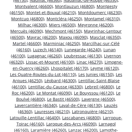
(46150)
,
Nadillac (46360)
,
Nadaillac-de-Rouge (46350)
,
Montvalent (46600)
,
Montlauzun (46800)
,
Montgesty
(46150)
,
Montet-et-Bouxal (46210)
,
Montdoumerc (46230)
,
Montcuq (46800)
,
Montcléra (46250)
,
Montamel (46310)
,
Milhac (46300)
,
Miers (46500)
,
Meyronne (46200)
,
Mercuès (46090)
,
Mechmont (46150)
,
Mayrinhac-Lentour
(46500)
,
Mayrac (46200)
,
Maxou (46090)
,
Masclat (46350)
,
Martel (46600)
,
Marminiac (46250)
,
Marcilhac-sur-Célé
(46160)
,
Luzech (46140)
,
Lunegarde (46240)
,
Lunan
(46100)
,
Lugagnac (46260)
,
Loubressac (46130)
,
Livernon
(46320)
,
Lissac-et-Mouret (46100)
,
Linac (46270)
,
Limogne-
en-Quercy (46260)
,
Lhospitalet (46170)
,
Leyme (46120)
,
Les Quatre-Routes-du-Lot (46110)
,
Les Junies (46150)
,
Les
Arques (46250)
,
Léobard (46300)
,
Lentillac-Saint-Blaise
(46100)
,
Lentillac-du-Causse (46330)
,
Lebreil (46800)
,
Le
Roc (46200)
,
Le Montat (46090)
,
Le Bouyssou (46120)
,
Le
Boulvé (46800)
,
Le Bastit (46500)
,
Lavergne (46500)
,
Lavercantière (46340)
,
Laval-de-Cère (46130)
,
Lauzès
(46360)
,
Lauresses (46210)
,
Latronquière (46210)
,
Latouille-Lentillac (46400)
,
Lascabanes (46800)
,
Larroque-
Toirac (46160)
,
Laroque-des-Arcs (46090)
,
Larnagol
(46160)
,
Laramière (46260)
,
Lanzac (46200)
,
Lamothe-