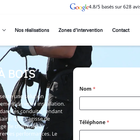
4.8/5 basés sur 628 avi
Nos réalisations
Zones d’intervention
Contact
À BOIS
Nom
*
sente une solution
ement de votre installation.
t dans les conduits, rendant
re. Qu’il s’agisse de
Téléphone
*
ge de cheminée à
rer les performances. Le