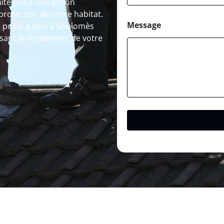
ite pas à une action
protection de votre habitat.
Message
 poêle à bois à Soulomès
isant le rendement de votre