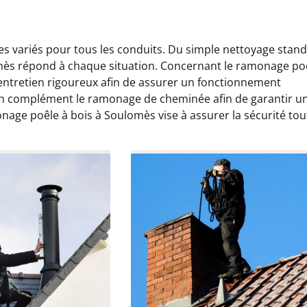
s variés pour tous les conduits. Du simple nettoyage stan
omès répond à chaque situation. Concernant le ramonage po
entretien rigoureux afin de assurer un fonctionnement
en complément le ramonage de cheminée afin de garantir u
nage poêle à bois à Soulomès vise à assurer la sécurité tou
Lavigne
Anthony Caron
ier 2026
14 juin 2025
age réalisé dans
Très bon service de ramonage
 efficace, propre et
débistrage. Le conduit était très
 surprise. Je
encrassé et tout a été nettoyé
mande.
parfaitement. Travail soigné.