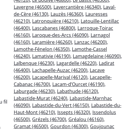
Lavergne (46500)
,
Lavercantière (46340)
,
Laval-
de-Cère (46130)
,
Lauzès (46360)
,
Lauresses
(46210)
,
Latronquière (46210)
,
Latouille-Lentillac
(46400)
,
Lascabanes (46800)
,
Larroque-Toirac
(46160)
,
Laroque-des-Arcs (46090)
,
Larnagol
(46160)
,
Laramière (46260)
,
Lanzac (46200)
,
Lamothe-Fénelon (46350)
,
Lamothe-Cassel
(46240)
,
Lamativie (46190)
,
Lamagdelaine (46090)
,
Lalbenque (46230)
,
Lagardelle (46220)
,
Ladirat
(46400)
,
Lachapelle-Auzac (46200)
,
Lacave
(46200)
,
Lacapelle-Marival (46120)
,
Lacapelle-
Cabanac (46700)
,
Lacam-d’Ourcet (46190)
,
Laburgade (46230)
,
Labathude (46120)
,
Labastide-Murat (46240)
,
Labastide-Marnhac
 fil
(46090)
,
Labastide-du-Vert (46150)
,
Labastide-du-
Haut-Mont (46210)
,
Issepts (46320)
,
Issendolus
(46500)
,
Grézels (46700)
,
Gréalou (46160)
,
Gramat (46500)
,
Gourdon (46300)
,
Goujounac
n