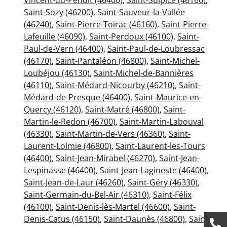
Saint-Sozy (46200)
,
Saint-Sauveur-la-Vallée
(46240)
,
Saint-Pierre-Toirac (46160)
,
Saint-Pierre-
Lafeuille (46090)
,
Saint-Perdoux (46100)
,
Saint-
Paul-de-Vern (46400)
,
Saint-Paul-de-Loubressac
(46170)
,
Saint-Pantaléon (46800)
,
Saint-Michel-
Loubéjou (46130)
,
Saint-Michel-de-Bannières
(46110)
,
Saint-Médard-Nicourby (46210)
,
Saint-
Médard-de-Presque (46400)
,
Saint-Maurice-en-
Quercy (46120)
,
Saint-Matré (46800)
,
Saint-
Martin-le-Redon (46700)
,
Saint-Martin-Labouval
(46330)
,
Saint-Martin-de-Vers (46360)
,
Saint-
Laurent-Lolmie (46800)
,
Saint-Laurent-les-Tours
(46400)
,
Saint-Jean-Mirabel (46270)
,
Saint-Jean-
Lespinasse (46400)
,
Saint-Jean-Lagineste (46400)
,
Saint-Jean-de-Laur (46260)
,
Saint-Géry (46330)
,
Saint-Germain-du-Bel-Air (46310)
,
Saint-Félix
(46100)
,
Saint-Denis-lès-Martel (46600)
,
Saint-
Denis-Catus (46150)
,
Saint-Daunès (46800)
,
Saint-