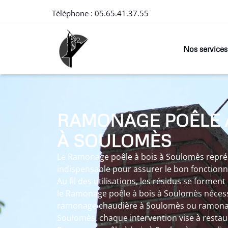
Téléphone :
05.65.41.37.55
Nos services
RAMONAGE POÊLE 
À SOULOMÈS
Le Ramonage poêle à bois à Soulomès repré
indispensable pour assurer le bon fonctionn
Au fil des utilisations, les résidus se formen
le Ramonage poêle à bois à Soulomès nécessai
ramonage chaudière à Soulomès ou ramona
Soulomès, chaque intervention vise à restau