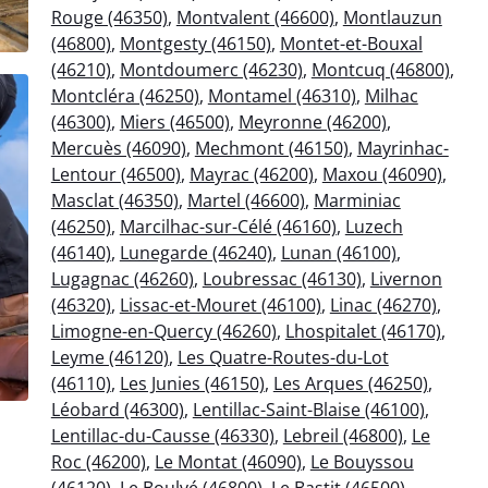
Rouge (46350)
,
Montvalent (46600)
,
Montlauzun
(46800)
,
Montgesty (46150)
,
Montet-et-Bouxal
(46210)
,
Montdoumerc (46230)
,
Montcuq (46800)
,
Montcléra (46250)
,
Montamel (46310)
,
Milhac
(46300)
,
Miers (46500)
,
Meyronne (46200)
,
Mercuès (46090)
,
Mechmont (46150)
,
Mayrinhac-
Lentour (46500)
,
Mayrac (46200)
,
Maxou (46090)
,
Masclat (46350)
,
Martel (46600)
,
Marminiac
(46250)
,
Marcilhac-sur-Célé (46160)
,
Luzech
(46140)
,
Lunegarde (46240)
,
Lunan (46100)
,
Lugagnac (46260)
,
Loubressac (46130)
,
Livernon
(46320)
,
Lissac-et-Mouret (46100)
,
Linac (46270)
,
Limogne-en-Quercy (46260)
,
Lhospitalet (46170)
,
Leyme (46120)
,
Les Quatre-Routes-du-Lot
(46110)
,
Les Junies (46150)
,
Les Arques (46250)
,
Léobard (46300)
,
Lentillac-Saint-Blaise (46100)
,
Lentillac-du-Causse (46330)
,
Lebreil (46800)
,
Le
Roc (46200)
,
Le Montat (46090)
,
Le Bouyssou
(46120)
,
Le Boulvé (46800)
,
Le Bastit (46500)
,