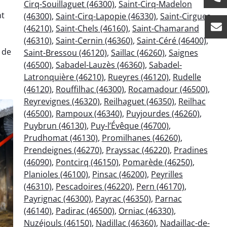
Cirq-Souillaguet (46300)
,
Saint-Cirq-Madelon
nt
(46300)
,
Saint-Cirq-Lapopie (46330)
,
Saint-Cirgues
(46210)
,
Saint-Chels (46160)
,
Saint-Chamarand
(46310)
,
Saint-Cernin (46360)
,
Saint-Céré (46400)
,
 de
Saint-Bressou (46120)
,
Saillac (46260)
,
Saignes
(46500)
,
Sabadel-Lauzès (46360)
,
Sabadel-
Latronquière (46210)
,
Rueyres (46120)
,
Rudelle
(46120)
,
Rouffilhac (46300)
,
Rocamadour (46500)
,
Reyrevignes (46320)
,
Reilhaguet (46350)
,
Reilhac
(46500)
,
Rampoux (46340)
,
Puyjourdes (46260)
,
Puybrun (46130)
,
Puy-l’Évêque (46700)
,
Prudhomat (46130)
,
Promilhanes (46260)
,
Prendeignes (46270)
,
Prayssac (46220)
,
Pradines
(46090)
,
Pontcirq (46150)
,
Pomarède (46250)
,
Planioles (46100)
,
Pinsac (46200)
,
Peyrilles
(46310)
,
Pescadoires (46220)
,
Pern (46170)
,
Payrignac (46300)
,
Payrac (46350)
,
Parnac
(46140)
,
Padirac (46500)
,
Orniac (46330)
,
Nuzéjouls (46150)
,
Nadillac (46360)
,
Nadaillac-de-