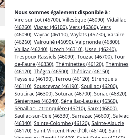
Nous sommes également disponible à
:
Vire-sur-Lot (46700)
,
Villesèque (46090)
,
Vidaillac
(46260)
,
Viazac (46100)
,
Vers (46360)
,
Vers
(46090)
,
Vayrac (46110)
,
Vaylats (46230)
,
Varaire
(46260)
,
Valroufié (46090)
,
Valprionde (46800)
,
Vaillac (46240)
,
Uzech (46310)
,
Ussel (46240)
,
Trespoux-Rassiels (46090)
,
Touzac (46700)
,
Tour-
de-Faure (46330)
,
Théminettes (46120)
,
Thémines
(46120)
,
Thégra (46500)
,
Thédirac (46150)
,
Teyssieu (46190)
,
Terrou (46120)
,
Strenquels
(46110)
,
Sousceyrac (46190)
,
Souillac (46200)
,
Soucirac (46300)
,
Soturac (46700)
,
Sonac (46320)
,
Séniergues (46240)
,
Sénaillac-Lauzès (46360)
,
Sénaillac-Latronquière (46210)
,
Saux (46800)
,
Sauliac-sur-Célé (46330)
,
Sarrazac (46600)
,
Salviac
(46340)
,
Sainte-Colombe (46120)
,
Sainte-Alauzie
(46170)
,
Saint-Vincent-Rive-d’Olt (46140)
,
Saint-
Vincent-du-Pendit (46400)
,
Saint-Sulpice (46160)
,