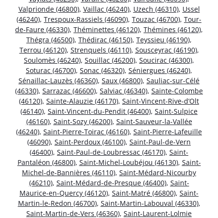
Valprionde (46800)
,
Vaillac (46240)
,
Uzech (46310)
,
Ussel
(46240)
,
Trespoux-Rassiels (46090)
,
Touzac (46700)
,
Tour-
de-Faure (46330)
,
Théminettes (46120)
,
Thémines (46120)
,
Thégra (46500)
,
Thédirac (46150)
,
Teyssieu (46190)
,
Terrou (46120)
,
Strenquels (46110)
,
Sousceyrac (46190)
,
Soulomès (46240)
,
Souillac (46200)
,
Soucirac (46300)
,
Soturac (46700)
,
Sonac (46320)
,
Séniergues (46240)
,
Sénaillac-Lauzès (46360)
,
Saux (46800)
,
Sauliac-sur-Célé
(46330)
,
Sarrazac (46600)
,
Salviac (46340)
,
Sainte-Colombe
(46120)
,
Sainte-Alauzie (46170)
,
Saint-Vincent-Rive-d’Olt
(46140)
,
Saint-Vincent-du-Pendit (46400)
,
Saint-Sulpice
(46160)
,
Saint-Sozy (46200)
,
Saint-Sauveur-la-Vallée
(46240)
,
Saint-Pierre-Toirac (46160)
,
Saint-Pierre-Lafeuille
(46090)
,
Saint-Perdoux (46100)
,
Saint-Paul-de-Vern
(46400)
,
Saint-Paul-de-Loubressac (46170)
,
Saint-
Pantaléon (46800)
,
Saint-Michel-Loubéjou (46130)
,
Saint-
Michel-de-Bannières (46110)
,
Saint-Médard-Nicourby
(46210)
,
Saint-Médard-de-Presque (46400)
,
Saint-
Maurice-en-Quercy (46120)
,
Saint-Matré (46800)
,
Saint-
Martin-le-Redon (46700)
,
Saint-Martin-Labouval (46330)
,
Saint-Martin-de-Vers (46360)
,
Saint-Laurent-Lolmie