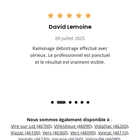
David Lemoine
09 juillet 2025
Ramonage débistrage effectué avec
T
s
sérieux. Le professionnel est ponctuel
et le résultat est vraiment visible.
e
Nous sommes également disponible à
:
Vire-sur-Lot (46700)
,
Villesèque (46090)
,
Vidaillac (46260)
,
Viazac (46100)
,
Vers (46360)
,
Vers (46090)
,
Vayrac (46110)
,
Vaylats (46230)
,
Varaire (46260)
,
Valroufié (46090)
,