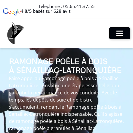
Téléphone :
05.65.41.37.55
4.8/5 basés sur 628 avis
RAMONAGE POÊLE À BOIS
À SÉNAILLAC-LATRONQUIÈRE
Faire appel au Ramonage poêle à bois à Sénaillac-
Latronquière constitue une étape essentielle pour
garantir la performance de vos conduits. Avec le
temps, les dépôts de suie et de bistre
s’accumulent, rendant le Ramonage poêle à bois à
Sénaillac-Latronquière indispensable. Qu’il s’agisse
de ramonage poêle à bois à Sénaillac-Latronquière,
ramonage poêle à granulés à Sénaillac-