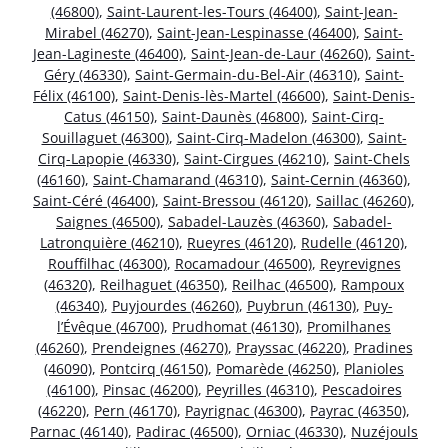
(46800)
,
Saint-Laurent-les-Tours (46400)
,
Saint-Jean-
Mirabel (46270)
,
Saint-Jean-Lespinasse (46400)
,
Saint-
Jean-Lagineste (46400)
,
Saint-Jean-de-Laur (46260)
,
Saint-
Géry (46330)
,
Saint-Germain-du-Bel-Air (46310)
,
Saint-
Félix (46100)
,
Saint-Denis-lès-Martel (46600)
,
Saint-Denis-
Catus (46150)
,
Saint-Daunès (46800)
,
Saint-Cirq-
Souillaguet (46300)
,
Saint-Cirq-Madelon (46300)
,
Saint-
Cirq-Lapopie (46330)
,
Saint-Cirgues (46210)
,
Saint-Chels
(46160)
,
Saint-Chamarand (46310)
,
Saint-Cernin (46360)
,
Saint-Céré (46400)
,
Saint-Bressou (46120)
,
Saillac (46260)
,
Saignes (46500)
,
Sabadel-Lauzès (46360)
,
Sabadel-
Latronquière (46210)
,
Rueyres (46120)
,
Rudelle (46120)
,
Rouffilhac (46300)
,
Rocamadour (46500)
,
Reyrevignes
(46320)
,
Reilhaguet (46350)
,
Reilhac (46500)
,
Rampoux
(46340)
,
Puyjourdes (46260)
,
Puybrun (46130)
,
Puy-
l’Évêque (46700)
,
Prudhomat (46130)
,
Promilhanes
(46260)
,
Prendeignes (46270)
,
Prayssac (46220)
,
Pradines
(46090)
,
Pontcirq (46150)
,
Pomarède (46250)
,
Planioles
(46100)
,
Pinsac (46200)
,
Peyrilles (46310)
,
Pescadoires
(46220)
,
Pern (46170)
,
Payrignac (46300)
,
Payrac (46350)
,
Parnac (46140)
,
Padirac (46500)
,
Orniac (46330)
,
Nuzéjouls