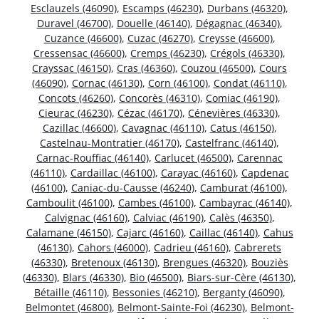
Esclauzels (46090)
,
Escamps (46230)
,
Durbans (46320)
,
Duravel (46700)
,
Douelle (46140)
,
Dégagnac (46340)
,
Cuzance (46600)
,
Cuzac (46270)
,
Creysse (46600)
,
Cressensac (46600)
,
Cremps (46230)
,
Crégols (46330)
,
Crayssac (46150)
,
Cras (46360)
,
Couzou (46500)
,
Cours
(46090)
,
Cornac (46130)
,
Corn (46100)
,
Condat (46110)
,
Concots (46260)
,
Concorès (46310)
,
Comiac (46190)
,
Cieurac (46230)
,
Cézac (46170)
,
Cénevières (46330)
,
Cazillac (46600)
,
Cavagnac (46110)
,
Catus (46150)
,
Castelnau-Montratier (46170)
,
Castelfranc (46140)
,
Carnac-Rouffiac (46140)
,
Carlucet (46500)
,
Carennac
(46110)
,
Cardaillac (46100)
,
Carayac (46160)
,
Capdenac
(46100)
,
Caniac-du-Causse (46240)
,
Camburat (46100)
,
Camboulit (46100)
,
Cambes (46100)
,
Cambayrac (46140)
,
Calvignac (46160)
,
Calviac (46190)
,
Calès (46350)
,
Calamane (46150)
,
Cajarc (46160)
,
Caillac (46140)
,
Cahus
(46130)
,
Cahors (46000)
,
Cadrieu (46160)
,
Cabrerets
(46330)
,
Bretenoux (46130)
,
Brengues (46320)
,
Bouziès
(46330)
,
Blars (46330)
,
Bio (46500)
,
Biars-sur-Cère (46130)
,
Bétaille (46110)
,
Bessonies (46210)
,
Berganty (46090)
,
Belmontet (46800)
,
Belmont-Sainte-Foi (46230)
,
Belmont-