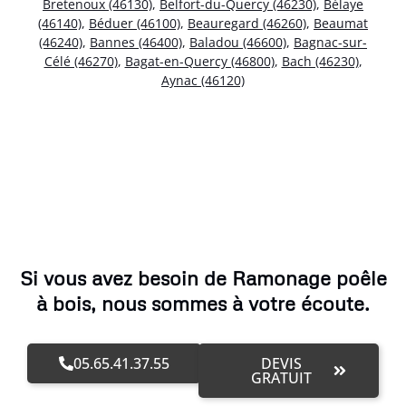
Bretenoux (46130)
,
Belfort-du-Quercy (46230)
,
Bélaye
(46140)
,
Béduer (46100)
,
Beauregard (46260)
,
Beaumat
(46240)
,
Bannes (46400)
,
Baladou (46600)
,
Bagnac-sur-
Célé (46270)
,
Bagat-en-Quercy (46800)
,
Bach (46230)
,
Aynac (46120)
Si vous avez besoin de Ramonage poêle
à bois, nous sommes à votre écoute.
05.65.41.37.55
DEVIS
GRATUIT