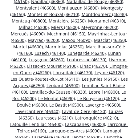
(46150)
,
Nadillac (46360)
,
Nadaillac-de-Rouge (46350)
,
Montvalent (46600)
,
Montlauzun (46800)
,
Montgesty
(46150)
,
Montet-et-Bouxal (46210)
,
Montdoumerc (46230)
,
Montcuq (46800)
,
Montcléra (46250)
,
Montamel (46310)
,
Milhac (46300)
,
Miers (46500)
,
Meyronne (46200)
,
Mercuès (46090)
,
Mechmont (46150)
,
Mayrinhac-Lentour
(46500)
,
Mayrac (46200)
,
Maxou (46090)
,
Masclat (46350)
,
Martel (46600)
,
Marminiac (46250)
,
Marcilhac-sur-Célé
(46160)
,
Luzech (46140)
,
Lunegarde (46240)
,
Lunan
(46100)
,
Lugagnac (46260)
,
Loubressac (46130)
,
Livernon
(46320)
,
Lissac-et-Mouret (46100)
,
Linac (46270)
,
Limogne-
en-Quercy (46260)
,
Lhospitalet (46170)
,
Leyme (46120)
,
Les Quatre-Routes-du-Lot (46110)
,
Les Junies (46150)
,
Les
Arques (46250)
,
Léobard (46300)
,
Lentillac-Saint-Blaise
(46100)
,
Lentillac-du-Causse (46330)
,
Lebreil (46800)
,
Le
Roc (46200)
,
Le Montat (46090)
,
Le Bouyssou (46120)
,
Le
Boulvé (46800)
,
Le Bastit (46500)
,
Lavergne (46500)
,
Lavercantière (46340)
,
Laval-de-Cère (46130)
,
Lauzès
(46360)
,
Lauresses (46210)
,
Latronquière (46210)
,
Latouille-Lentillac (46400)
,
Lascabanes (46800)
,
Larroque-
Toirac (46160)
,
Laroque-des-Arcs (46090)
,
Larnagol
(46160)
,
Laramière (46260)
,
Lanzac (46200)
,
Lamothe-