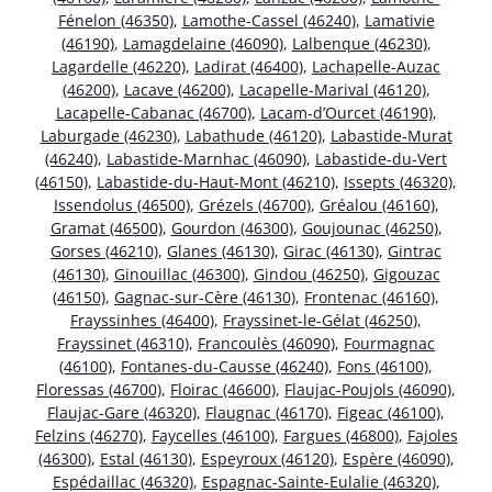
Fénelon (46350)
,
Lamothe-Cassel (46240)
,
Lamativie
(46190)
,
Lamagdelaine (46090)
,
Lalbenque (46230)
,
Lagardelle (46220)
,
Ladirat (46400)
,
Lachapelle-Auzac
(46200)
,
Lacave (46200)
,
Lacapelle-Marival (46120)
,
Lacapelle-Cabanac (46700)
,
Lacam-d’Ourcet (46190)
,
Laburgade (46230)
,
Labathude (46120)
,
Labastide-Murat
(46240)
,
Labastide-Marnhac (46090)
,
Labastide-du-Vert
(46150)
,
Labastide-du-Haut-Mont (46210)
,
Issepts (46320)
,
Issendolus (46500)
,
Grézels (46700)
,
Gréalou (46160)
,
Gramat (46500)
,
Gourdon (46300)
,
Goujounac (46250)
,
Gorses (46210)
,
Glanes (46130)
,
Girac (46130)
,
Gintrac
(46130)
,
Ginouillac (46300)
,
Gindou (46250)
,
Gigouzac
(46150)
,
Gagnac-sur-Cère (46130)
,
Frontenac (46160)
,
Frayssinhes (46400)
,
Frayssinet-le-Gélat (46250)
,
Frayssinet (46310)
,
Francoulès (46090)
,
Fourmagnac
(46100)
,
Fontanes-du-Causse (46240)
,
Fons (46100)
,
Floressas (46700)
,
Floirac (46600)
,
Flaujac-Poujols (46090)
,
Flaujac-Gare (46320)
,
Flaugnac (46170)
,
Figeac (46100)
,
Felzins (46270)
,
Faycelles (46100)
,
Fargues (46800)
,
Fajoles
(46300)
,
Estal (46130)
,
Espeyroux (46120)
,
Espère (46090)
,
Espédaillac (46320)
,
Espagnac-Sainte-Eulalie (46320)
,