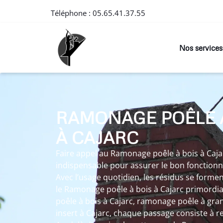
Téléphone :
05.65.41.37.55
Nos services
RAMONAGE POÊLE 
À CAJARC
Faire appel au Ramonage poêle à bois à Caja
indispensable pour assurer le bon fonction
Avec l’usage quotidien, les résidus se forme
le Ramonage poêle à bois à Cajarc primordial
poêle à bois à Cajarc, ramonage poêle à gr
insert à Cajarc, chaque passage consiste à r