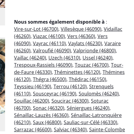
Nous sommes également disponible à
:
Vire-sur-Lot (46700)
,
Villesèque (46090)
,
Vidaillac
(46260)
,
Viazac (46100)
,
Vers (46360)
,
Vers
(46090)
,
Vayrac (46110)
,
Vaylats (46230)
,
Varaire
(46260)
,
Valroufié (46090)
,
Valprionde (46800)
,
Vaillac (46240)
,
Uzech (46310)
,
Ussel (46240)
,
Trespoux-Rassiels (46090)
,
Touzac (46700)
,
Tour-
de-Faure (46330)
,
Théminettes (46120)
,
Thémines
(46120)
,
Thégra (46500)
,
Thédirac (46150)
,
Teyssieu (46190)
,
Terrou (46120)
,
Strenquels
(46110)
,
Sousceyrac (46190)
,
Soulomès (46240)
,
Souillac (46200)
,
Soucirac (46300)
,
Soturac
(46700)
,
Sonac (46320)
,
Séniergues (46240)
,
Sénaillac-Lauzès (46360)
,
Sénaillac-Latronquière
(46210)
,
Saux (46800)
,
Sauliac-sur-Célé (46330)
,
Sarrazac (46600)
,
Salviac (46340)
,
Sainte-Colombe