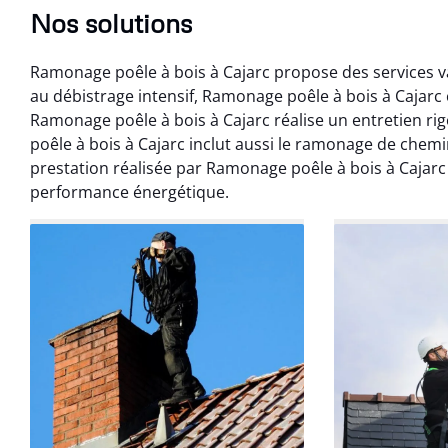
Nos solutions
Ramonage poêle à bois à Cajarc propose des services va
au débistrage intensif, Ramonage poêle à bois à Cajar
Ramonage poêle à bois à Cajarc réalise un entretien r
poêle à bois à Cajarc inclut aussi le ramonage de chem
prestation réalisée par Ramonage poêle à bois à Cajarc
performance énergétique.
Benoît 
07 févr
Ramonage débistr
les règles. Travail
sans mauvaise
recom