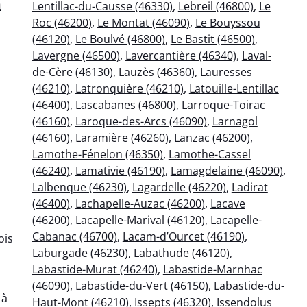
à
Lentillac-du-Causse (46330)
,
Lebreil (46800)
,
Le
Roc (46200)
,
Le Montat (46090)
,
Le Bouyssou
(46120)
,
Le Boulvé (46800)
,
Le Bastit (46500)
,
Lavergne (46500)
,
Lavercantière (46340)
,
Laval-
de-Cère (46130)
,
Lauzès (46360)
,
Lauresses
(46210)
,
Latronquière (46210)
,
Latouille-Lentillac
(46400)
,
Lascabanes (46800)
,
Larroque-Toirac
(46160)
,
Laroque-des-Arcs (46090)
,
Larnagol
(46160)
,
Laramière (46260)
,
Lanzac (46200)
,
Lamothe-Fénelon (46350)
,
Lamothe-Cassel
(46240)
,
Lamativie (46190)
,
Lamagdelaine (46090)
,
Lalbenque (46230)
,
Lagardelle (46220)
,
Ladirat
(46400)
,
Lachapelle-Auzac (46200)
,
Lacave
(46200)
,
Lacapelle-Marival (46120)
,
Lacapelle-
Cabanac (46700)
,
Lacam-d’Ourcet (46190)
,
ois
Laburgade (46230)
,
Labathude (46120)
,
Labastide-Murat (46240)
,
Labastide-Marnhac
(46090)
,
Labastide-du-Vert (46150)
,
Labastide-du-
 à
Haut-Mont (46210)
,
Issepts (46320)
,
Issendolus