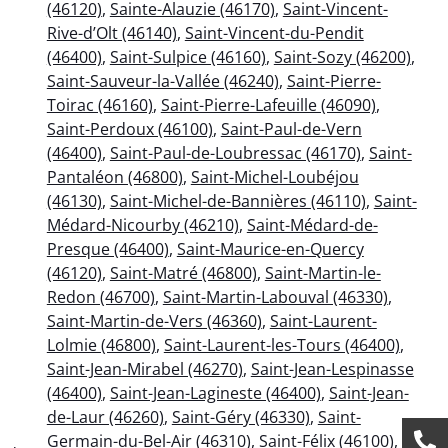
(46120)
,
Sainte-Alauzie (46170)
,
Saint-Vincent-
Rive-d’Olt (46140)
,
Saint-Vincent-du-Pendit
(46400)
,
Saint-Sulpice (46160)
,
Saint-Sozy (46200)
,
Saint-Sauveur-la-Vallée (46240)
,
Saint-Pierre-
Toirac (46160)
,
Saint-Pierre-Lafeuille (46090)
,
Saint-Perdoux (46100)
,
Saint-Paul-de-Vern
(46400)
,
Saint-Paul-de-Loubressac (46170)
,
Saint-
Pantaléon (46800)
,
Saint-Michel-Loubéjou
(46130)
,
Saint-Michel-de-Bannières (46110)
,
Saint-
Médard-Nicourby (46210)
,
Saint-Médard-de-
Presque (46400)
,
Saint-Maurice-en-Quercy
(46120)
,
Saint-Matré (46800)
,
Saint-Martin-le-
Redon (46700)
,
Saint-Martin-Labouval (46330)
,
Saint-Martin-de-Vers (46360)
,
Saint-Laurent-
Lolmie (46800)
,
Saint-Laurent-les-Tours (46400)
,
Saint-Jean-Mirabel (46270)
,
Saint-Jean-Lespinasse
(46400)
,
Saint-Jean-Lagineste (46400)
,
Saint-Jean-
de-Laur (46260)
,
Saint-Géry (46330)
,
Saint-
Germain-du-Bel-Air (46310)
,
Saint-Félix (46100)
,