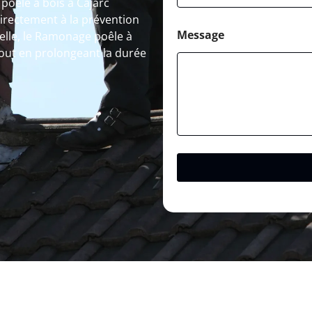
poêle à bois à Cajarc
irectement à la prévention
Message
elle, le Ramonage poêle à
 tout en prolongeant la durée