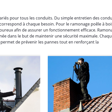
riés pour tous les conduits. Du simple entretien des condu
c correspond à chaque besoin. Pour le ramonage poêle à boi
igoureux afin de assurer un fonctionnement efficace. Ramon
inée dans le but de maintenir une sécurité maximale. Chaq
 permet de prévenir les pannes tout en renforçant la
Lavigne
Anthony Caron
ier 2026
14 juin 2025
age réalisé dans
Très bon service de ramonage
 efficace, propre et
débistrage. Le conduit était très
 surprise. Je
encrassé et tout a été nettoyé
mande.
parfaitement. Travail soigné.