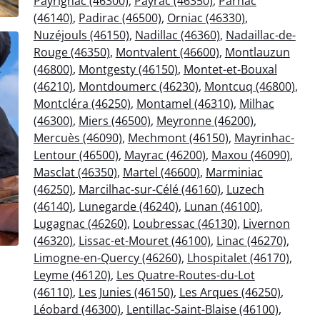
Payrignac (46300)
,
Payrac (46350)
,
Parnac
(46140)
,
Padirac (46500)
,
Orniac (46330)
,
Nuzéjouls (46150)
,
Nadillac (46360)
,
Nadaillac-de-
Rouge (46350)
,
Montvalent (46600)
,
Montlauzun
(46800)
,
Montgesty (46150)
,
Montet-et-Bouxal
(46210)
,
Montdoumerc (46230)
,
Montcuq (46800)
,
Montcléra (46250)
,
Montamel (46310)
,
Milhac
(46300)
,
Miers (46500)
,
Meyronne (46200)
,
Mercuès (46090)
,
Mechmont (46150)
,
Mayrinhac-
Lentour (46500)
,
Mayrac (46200)
,
Maxou (46090)
,
Masclat (46350)
,
Martel (46600)
,
Marminiac
(46250)
,
Marcilhac-sur-Célé (46160)
,
Luzech
(46140)
,
Lunegarde (46240)
,
Lunan (46100)
,
Lugagnac (46260)
,
Loubressac (46130)
,
Livernon
(46320)
,
Lissac-et-Mouret (46100)
,
Linac (46270)
,
Limogne-en-Quercy (46260)
,
Lhospitalet (46170)
,
Leyme (46120)
,
Les Quatre-Routes-du-Lot
(46110)
,
Les Junies (46150)
,
Les Arques (46250)
,
Léobard (46300)
,
Lentillac-Saint-Blaise (46100)
,