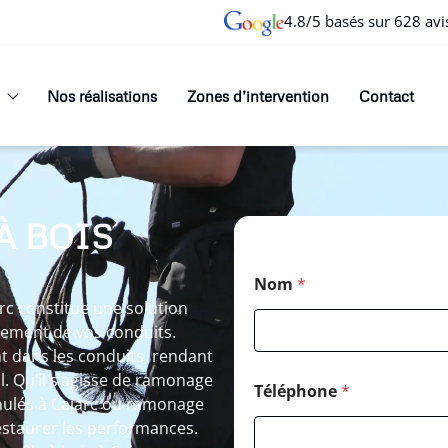
4.8/5 basés sur 628 avi
Nos réalisations
Zones d’intervention
Contact
À BOIS
Nom
*
rc constitue une solution
nement de vos conduits.
nt dans les conduits, rendant
. Qu’il s’agisse de ramonage
Téléphone
*
anulés à Cajarc ou ramonage
estaurer les performances.