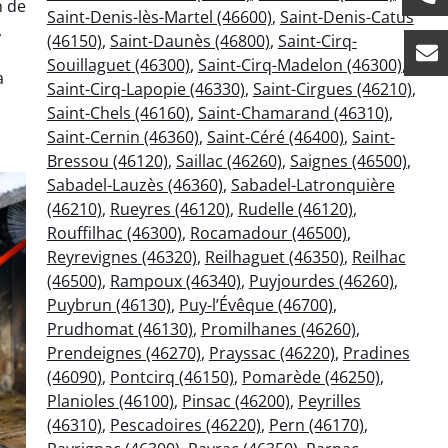
n de
Saint-Denis-lès-Martel (46600)
,
Saint-Denis-Catus
,
(46150)
,
Saint-Daunès (46800)
,
Saint-Cirq-
Souillaguet (46300)
,
Saint-Cirq-Madelon (46300)
,
à
Saint-Cirq-Lapopie (46330)
,
Saint-Cirgues (46210)
,
Saint-Chels (46160)
,
Saint-Chamarand (46310)
,
Saint-Cernin (46360)
,
Saint-Céré (46400)
,
Saint-
Bressou (46120)
,
Saillac (46260)
,
Saignes (46500)
,
Sabadel-Lauzès (46360)
,
Sabadel-Latronquière
(46210)
,
Rueyres (46120)
,
Rudelle (46120)
,
Rouffilhac (46300)
,
Rocamadour (46500)
,
Reyrevignes (46320)
,
Reilhaguet (46350)
,
Reilhac
(46500)
,
Rampoux (46340)
,
Puyjourdes (46260)
,
Puybrun (46130)
,
Puy-l’Évêque (46700)
,
Prudhomat (46130)
,
Promilhanes (46260)
,
Prendeignes (46270)
,
Prayssac (46220)
,
Pradines
(46090)
,
Pontcirq (46150)
,
Pomarède (46250)
,
Planioles (46100)
,
Pinsac (46200)
,
Peyrilles
(46310)
,
Pescadoires (46220)
,
Pern (46170)
,