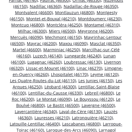
Parnac (46140)
,
Padirac (46500)
,
Orniac (46330)
,
Nuzéjouls
(46150)
,
Nadillac (46360)
,
Nadaillac-de-Rouge (46350)
,
Montvalent (46600)
,
Montlauzun (46800)
,
Montgesty
(46150)
,
Montet-et-Bouxal (46210)
,
Montdoumerc (46230)
,
Montcuq (46800)
,
Montcléra (46250)
,
Montamel (46310)
,
Milhac (46300)
,
Miers (46500)
,
Meyronne (46200)
,
Mercuès (46090)
,
Mechmont (46150)
,
Mayrinhac-Lentour
(46500)
,
Mayrac (46200)
,
Maxou (46090)
,
Masclat (46350)
,
Martel (46600)
,
Marminiac (46250)
,
Marcilhac-sur-Célé
(46160)
,
Luzech (46140)
,
Lunegarde (46240)
,
Lunan
(46100)
,
Lugagnac (46260)
,
Loubressac (46130)
,
Livernon
(46320)
,
Lissac-et-Mouret (46100)
,
Linac (46270)
,
Limogne-
en-Quercy (46260)
,
Lhospitalet (46170)
,
Leyme (46120)
,
Les Quatre-Routes-du-Lot (46110)
,
Les Junies (46150)
,
Les
Arques (46250)
,
Léobard (46300)
,
Lentillac-Saint-Blaise
(46100)
,
Lentillac-du-Causse (46330)
,
Lebreil (46800)
,
Le
Roc (46200)
,
Le Montat (46090)
,
Le Bouyssou (46120)
,
Le
Boulvé (46800)
,
Le Bastit (46500)
,
Lavergne (46500)
,
Lavercantière (46340)
,
Laval-de-Cère (46130)
,
Lauzès
(46360)
,
Lauresses (46210)
,
Latronquière (46210)
,
Latouille-Lentillac (46400)
,
Lascabanes (46800)
,
Larroque-
Toirac (46160)
,
Laroque-des-Arcs (46090)
,
Larnagol