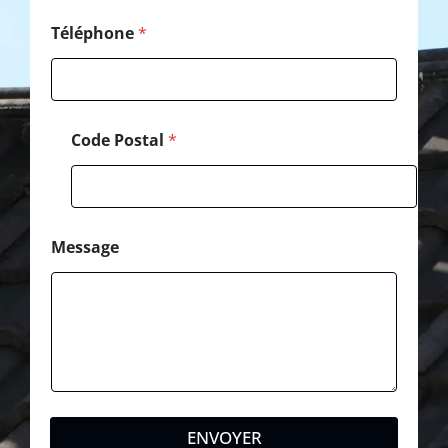
s
t
Téléphone
*
a
l
*
Code Postal
*
Message
ENVOYER