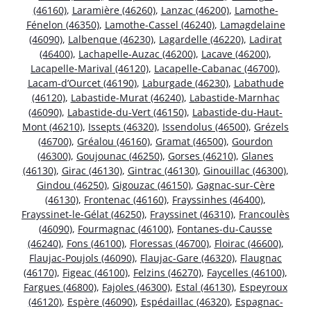
(46160)
,
Laramière (46260)
,
Lanzac (46200)
,
Lamothe-
Fénelon (46350)
,
Lamothe-Cassel (46240)
,
Lamagdelaine
(46090)
,
Lalbenque (46230)
,
Lagardelle (46220)
,
Ladirat
(46400)
,
Lachapelle-Auzac (46200)
,
Lacave (46200)
,
Lacapelle-Marival (46120)
,
Lacapelle-Cabanac (46700)
,
Lacam-d’Ourcet (46190)
,
Laburgade (46230)
,
Labathude
(46120)
,
Labastide-Murat (46240)
,
Labastide-Marnhac
(46090)
,
Labastide-du-Vert (46150)
,
Labastide-du-Haut-
Mont (46210)
,
Issepts (46320)
,
Issendolus (46500)
,
Grézels
(46700)
,
Gréalou (46160)
,
Gramat (46500)
,
Gourdon
(46300)
,
Goujounac (46250)
,
Gorses (46210)
,
Glanes
(46130)
,
Girac (46130)
,
Gintrac (46130)
,
Ginouillac (46300)
,
Gindou (46250)
,
Gigouzac (46150)
,
Gagnac-sur-Cère
(46130)
,
Frontenac (46160)
,
Frayssinhes (46400)
,
Frayssinet-le-Gélat (46250)
,
Frayssinet (46310)
,
Francoulès
(46090)
,
Fourmagnac (46100)
,
Fontanes-du-Causse
(46240)
,
Fons (46100)
,
Floressas (46700)
,
Floirac (46600)
,
Flaujac-Poujols (46090)
,
Flaujac-Gare (46320)
,
Flaugnac
(46170)
,
Figeac (46100)
,
Felzins (46270)
,
Faycelles (46100)
,
Fargues (46800)
,
Fajoles (46300)
,
Estal (46130)
,
Espeyroux
(46120)
,
Espère (46090)
,
Espédaillac (46320)
,
Espagnac-