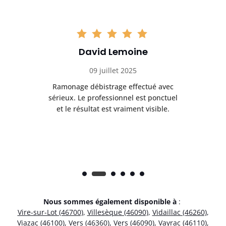
David Lemoine
09 juillet 2025
Ramonage débistrage effectué avec
T
s
sérieux. Le professionnel est ponctuel
et le résultat est vraiment visible.
e
Nous sommes également disponible à
:
Vire-sur-Lot (46700)
,
Villesèque (46090)
,
Vidaillac (46260)
,
Viazac (46100)
,
Vers (46360)
,
Vers (46090)
,
Vayrac (46110)
,