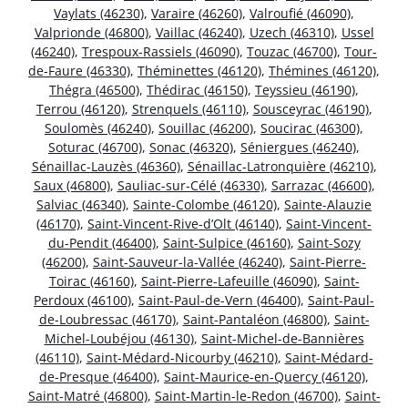
Vaylats (46230)
,
Varaire (46260)
,
Valroufié (46090)
,
Valprionde (46800)
,
Vaillac (46240)
,
Uzech (46310)
,
Ussel
(46240)
,
Trespoux-Rassiels (46090)
,
Touzac (46700)
,
Tour-
de-Faure (46330)
,
Théminettes (46120)
,
Thémines (46120)
,
Thégra (46500)
,
Thédirac (46150)
,
Teyssieu (46190)
,
Terrou (46120)
,
Strenquels (46110)
,
Sousceyrac (46190)
,
Soulomès (46240)
,
Souillac (46200)
,
Soucirac (46300)
,
Soturac (46700)
,
Sonac (46320)
,
Séniergues (46240)
,
Sénaillac-Lauzès (46360)
,
Sénaillac-Latronquière (46210)
,
Saux (46800)
,
Sauliac-sur-Célé (46330)
,
Sarrazac (46600)
,
Salviac (46340)
,
Sainte-Colombe (46120)
,
Sainte-Alauzie
(46170)
,
Saint-Vincent-Rive-d’Olt (46140)
,
Saint-Vincent-
du-Pendit (46400)
,
Saint-Sulpice (46160)
,
Saint-Sozy
(46200)
,
Saint-Sauveur-la-Vallée (46240)
,
Saint-Pierre-
Toirac (46160)
,
Saint-Pierre-Lafeuille (46090)
,
Saint-
Perdoux (46100)
,
Saint-Paul-de-Vern (46400)
,
Saint-Paul-
de-Loubressac (46170)
,
Saint-Pantaléon (46800)
,
Saint-
Michel-Loubéjou (46130)
,
Saint-Michel-de-Bannières
(46110)
,
Saint-Médard-Nicourby (46210)
,
Saint-Médard-
de-Presque (46400)
,
Saint-Maurice-en-Quercy (46120)
,
Saint-Matré (46800)
,
Saint-Martin-le-Redon (46700)
,
Saint-