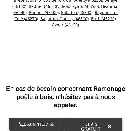
Bretenoux (46130)
,
Belfort-du-Quercy (46230)
,
Bélaye
(46140)
,
Béduer (46100)
,
Beauregard (46260)
,
Beaumat
(46240)
,
Bannes (46400)
,
Baladou (46600)
,
Bagnac-sur-
Célé (46270)
,
Bagat-en-Quercy (46800)
,
Bach (46230)
,
Aynac (46120)
En cas de besoin concernant Ramonage
poêle à bois, n'hésitez pas à nous
appeler.
05.65.41.37.55
DEVIS
GRATUIT