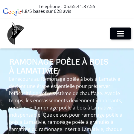
Téléphone :
05.65.41.37.55
4.8/5 basés sur 628 avis
RAMONAGE POÊLE À BOIS
À LAMATIVIE
Le recours au Ramonage poêle à bois à Lamativie
devient une étape essentielle pour préserver
l’efficacité de votre système de chauffage. Avec le
temps, les encrassements deviennent importants,
rendant le Ramonage poêle à bois à Lamativie
indispensable. Que ce soit pour ramonage poêle à
bois à Lamativie, ramonage poêle à granulés à
Lamativie ou ramonage insert à Lamativie, chaque