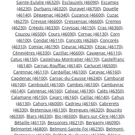
Sainte-Eulalie (46320)
,
Esclauzels (46090)
,
Escamps
(46230)
,
Durbans (46320)
,
Duravel (46700)
,
Douelle
(46140)
,
Dégagnac (46340)
,
Cuzance (46600)
,
Cuzac
(46270)
,
Creysse (46600)
,
Cressensac (46600)
,
Cremps
(46230)
,
Crégols (46330)
,
Crayssac (46150)
,
Cras (46360)
,
Couzou (46500)
,
Cours (46090)
,
Cornac (46130)
,
Corn
(46100)
,
Condat (46110)
,
Concots (46260)
,
Concorès
(46310)
,
Comiac (46190)
,
Cieurac (46230)
,
Cézac (46170)
,
Cénevières (46330)
,
Cazillac (46600)
,
Cavagnac (46110)
,
Catus (46150)
,
Castelnau-Montratier (46170)
,
Castelfranc
(46140)
,
Carnac-Rouffiac (46140)
,
Carlucet (46500)
,
Carennac (46110)
,
Cardaillac (46100)
,
Carayac (46160)
,
Capdenac (46100)
,
Caniac-du-Causse (46240)
,
Camburat
(46100)
,
Camboulit (46100)
,
Cambes (46100)
,
Cambayrac
(46140)
,
Calvignac (46160)
,
Calviac (46190)
,
Calès (46350)
,
Calamane (46150)
,
Cajarc (46160)
,
Caillac (46140)
,
Cahus
(46130)
,
Cahors (46000)
,
Cadrieu (46160)
,
Cabrerets
(46330)
,
Bretenoux (46130)
,
Brengues (46320)
,
Bouziès
(46330)
,
Blars (46330)
,
Bio (46500)
,
Biars-sur-Cère (46130)
,
Bétaille (46110)
,
Bessonies (46210)
,
Berganty (46090)
,
Belmontet (46800)
,
Belmont-Sainte-Foi (46230)
,
Belmont-