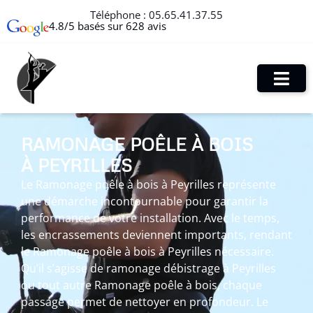
Téléphone :
05.65.41.37.55
4.8/5 basés sur 628 avis
RAMONAGE POÊLE À BOIS
À PEYRILLES
Le Ramonage poêle à bois à Peyrilles représente
une démarche incontournable pour garantir la
performance de votre installation. Avec le temps,
les encrassements deviennent importants, rendant
le Ramonage poêle à bois à Peyrilles nécessaire.
Qu’il s’agisse de ramonage débistrage à Peyrilles
ou tout autre Ramonage poêle à bois, chaque
passage permet de nettoyer en profondeur. Le