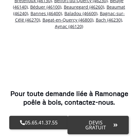
Bretenoux (46130)
,
Belfort-du-Quercy (46230)
,
Bélaye
(46140)
,
Béduer (46100)
,
Beauregard (46260)
,
Beaumat
(46240)
,
Bannes (46400)
,
Baladou (46600)
,
Bagnac-sur-
Célé (46270)
,
Bagat-en-Quercy (46800)
,
Bach (46230)
,
Aynac (46120)
Pour toute demande liée à Ramonage
poêle à bois, contactez-nous.
05.65.41.37.55
DEVIS
GRATUIT