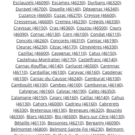
Esclauzels (46090)
,
Escamps (46230)
,
Durbans (46320)
,
Duravel (46700)
,
Douelle (46140)
,
Dégagnac (46340)
,
Cuzance (46600)
,
Cuzac (46270)
,
Creysse (46600)
,
Cressensac (46600)
,
Cremps (46230)
,
Crégols (46330)
,
Crayssac (46150)
,
Cras (46360)
,
Couzou (46500)
,
Cours
(46090)
,
Cornac (46130)
,
Corn (46100)
,
Condat (46110)
,
Concots (46260)
,
Concorès (46310)
,
Comiac (46190)
,
Cieurac (46230)
,
Cézac (46170)
,
Cénevières (46330)
,
Cazillac (46600)
,
Cavagnac (46110)
,
Catus (46150)
,
Castelnau-Montratier (46170)
,
Castelfranc (46140)
,
Carnac-Rouffiac (46140)
,
Carlucet (46500)
,
Carennac
(46110)
,
Cardaillac (46100)
,
Carayac (46160)
,
Capdenac
(46100)
,
Caniac-du-Causse (46240)
,
Camburat (46100)
,
Camboulit (46100)
,
Cambes (46100)
,
Cambayrac (46140)
,
Calvignac (46160)
,
Calviac (46190)
,
Calès (46350)
,
Calamane (46150)
,
Cajarc (46160)
,
Caillac (46140)
,
Cahus
(46130)
,
Cahors (46000)
,
Cadrieu (46160)
,
Cabrerets
(46330)
,
Bretenoux (46130)
,
Brengues (46320)
,
Bouziès
(46330)
,
Blars (46330)
,
Bio (46500)
,
Biars-sur-Cère (46130)
,
Bétaille (46110)
,
Bessonies (46210)
,
Berganty (46090)
,
Belmontet (46800)
,
Belmont-Sainte-Foi (46230)
,
Belmont-