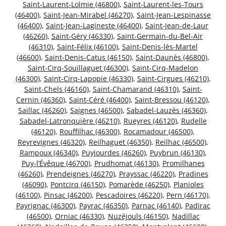
Saint-Laurent-Lolmie (46800)
,
Saint-Laurent-les-Tours
(46400)
,
Saint-Jean-Mirabel (46270)
,
Saint-Jean-Lespinasse
(46400)
,
Saint-Jean-Lagineste (46400)
,
Saint-Jean-de-Laur
(46260)
,
Saint-Géry (46330)
,
Saint-Germain-du-Bel-Air
(46310)
,
Saint-Félix (46100)
,
Saint-Denis-lès-Martel
(46600)
,
Saint-Denis-Catus (46150)
,
Saint-Daunès (46800)
,
Saint-Cirq-Souillaguet (46300)
,
Saint-Cirq-Madelon
(46300)
,
Saint-Cirq-Lapopie (46330)
,
Saint-Cirgues (46210)
,
Saint-Chels (46160)
,
Saint-Chamarand (46310)
,
Saint-
Cernin (46360)
,
Saint-Céré (46400)
,
Saint-Bressou (46120)
,
Saillac (46260)
,
Saignes (46500)
,
Sabadel-Lauzès (46360)
,
Sabadel-Latronquière (46210)
,
Rueyres (46120)
,
Rudelle
(46120)
,
Rouffilhac (46300)
,
Rocamadour (46500)
,
Reyrevignes (46320)
,
Reilhaguet (46350)
,
Reilhac (46500)
,
Rampoux (46340)
,
Puyjourdes (46260)
,
Puybrun (46130)
,
Puy-l’Évêque (46700)
,
Prudhomat (46130)
,
Promilhanes
(46260)
,
Prendeignes (46270)
,
Prayssac (46220)
,
Pradines
(46090)
,
Pontcirq (46150)
,
Pomarède (46250)
,
Planioles
(46100)
,
Pinsac (46200)
,
Pescadoires (46220)
,
Pern (46170)
,
Payrignac (46300)
,
Payrac (46350)
,
Parnac (46140)
,
Padirac
(46500)
,
Orniac (46330)
,
Nuzéjouls (46150)
,
Nadillac