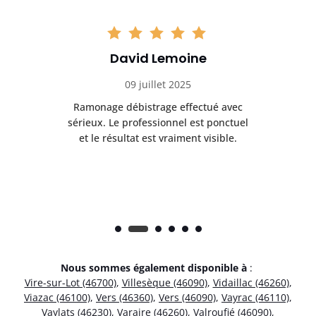
David Lemoine
09 juillet 2025
Ramonage débistrage effectué avec
T
s
sérieux. Le professionnel est ponctuel
et le résultat est vraiment visible.
e
Nous sommes également disponible à
:
Vire-sur-Lot (46700)
,
Villesèque (46090)
,
Vidaillac (46260)
,
Viazac (46100)
,
Vers (46360)
,
Vers (46090)
,
Vayrac (46110)
,
Vaylats (46230)
,
Varaire (46260)
,
Valroufié (46090)
,