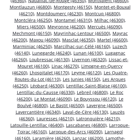
(46360)
,
Nadaillac-de-Rouge (46350)
,
Montvalent (46600)
,
Montlauzun (46800)
,
Montgesty (46150)
,
Montet-et-Bouxal
(46210)
,
Montdoumerc (46230)
,
Montcuq (46800)
,
Montcléra (46250)
,
Montamel (46310)
,
Milhac (46300)
,
Miers (46500)
,
Meyronne (46200)
,
Mercuès (46090)
,
Mechmont (46150)
,
Mayrinhac-Lentour (46500)
,
Mayrac
(46200)
,
Maxou (46090)
,
Masclat (46350)
,
Martel (46600)
,
Marminiac (46250)
,
Marcilhac-sur-Célé (46160)
,
Luzech
(46140)
,
Lunegarde (46240)
,
Lunan (46100)
,
Lugagnac
(46260)
,
Loubressac (46130)
,
Livernon (46320)
,
Lissac-et-
Mouret (46100)
,
Linac (46270)
,
Limogne-en-Quercy
(46260)
,
Lhospitalet (46170)
,
Leyme (46120)
,
Les Quatre-
Routes-du-Lot (46110)
,
Les Junies (46150)
,
Les Arques
(46250)
,
Léobard (46300)
,
Lentillac-Saint-Blaise (46100)
,
Lentillac-du-Causse (46330)
,
Lebreil (46800)
,
Le Roc
(46200)
,
Le Montat (46090)
,
Le Bouyssou (46120)
,
Le
Boulvé (46800)
,
Le Bastit (46500)
,
Lavergne (46500)
,
Lavercantière (46340)
,
Laval-de-Cère (46130)
,
Lauzès
(46360)
,
Lauresses (46210)
,
Latronquière (46210)
,
Latouille-Lentillac (46400)
,
Lascabanes (46800)
,
Larroque-
Toirac (46160)
,
Laroque-des-Arcs (46090)
,
Larnagol
(46160)
,
Laramière (46260)
,
Lanzac (46200)
,
Lamothe-