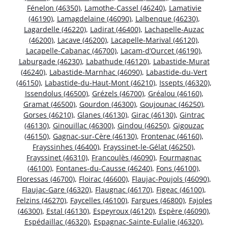
Fénelon (46350)
,
Lamothe-Cassel (46240)
,
Lamativie
(46190)
,
Lamagdelaine (46090)
,
Lalbenque (46230)
,
Lagardelle (46220)
,
Ladirat (46400)
,
Lachapelle-Auzac
(46200)
,
Lacave (46200)
,
Lacapelle-Marival (46120)
,
Lacapelle-Cabanac (46700)
,
Lacam-d’Ourcet (46190)
,
Laburgade (46230)
,
Labathude (46120)
,
Labastide-Murat
(46240)
,
Labastide-Marnhac (46090)
,
Labastide-du-Vert
(46150)
,
Labastide-du-Haut-Mont (46210)
,
Issepts (46320)
,
Issendolus (46500)
,
Grézels (46700)
,
Gréalou (46160)
,
Gramat (46500)
,
Gourdon (46300)
,
Goujounac (46250)
,
Gorses (46210)
,
Glanes (46130)
,
Girac (46130)
,
Gintrac
(46130)
,
Ginouillac (46300)
,
Gindou (46250)
,
Gigouzac
(46150)
,
Gagnac-sur-Cère (46130)
,
Frontenac (46160)
,
Frayssinhes (46400)
,
Frayssinet-le-Gélat (46250)
,
Frayssinet (46310)
,
Francoulès (46090)
,
Fourmagnac
(46100)
,
Fontanes-du-Causse (46240)
,
Fons (46100)
,
Floressas (46700)
,
Floirac (46600)
,
Flaujac-Poujols (46090)
,
Flaujac-Gare (46320)
,
Flaugnac (46170)
,
Figeac (46100)
,
Felzins (46270)
,
Faycelles (46100)
,
Fargues (46800)
,
Fajoles
(46300)
,
Estal (46130)
,
Espeyroux (46120)
,
Espère (46090)
,
Espédaillac (46320)
,
Espagnac-Sainte-Eulalie (46320)
,