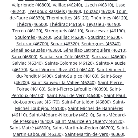
Valprionde (46800)
,
Vaillac (46240)
,
Uzech (46310)
,
Ussel
(46240)
,
Trespoux-Rassiels (46090)
,
Touzac (46700)
,
Tour-
de-Faure (46330)
,
Théminettes (46120)
,
Thémines (46120)
,
Thégra (46500)
,
Thédirac (46150)
,
Teyssieu (46190)
,
Terrou (46120)
,
Strenquels (46110)
,
Sousceyrac (46190)
,
Soulomès (46240)
,
Souillac (46200)
,
Soucirac (46300)
,
Soturac (46700)
,
Sonac (46320)
,
Séniergues (46240)
,
Sénaillac-Lauzès (46360)
,
Sénaillac-Latronquière (46210)
,
Saux (46800)
,
Sauliac-sur-Célé (46330)
,
Sarrazac (46600)
,
Salviac (46340)
,
Sainte-Colombe (46120)
,
Sainte-Alauzie
(46170)
,
Saint-Vincent-Rive-d’Olt (46140)
,
Saint-Vincent-
du-Pendit (46400)
,
Saint-Sulpice (46160)
,
Saint-Sozy
(46200)
,
Saint-Sauveur-la-Vallée (46240)
,
Saint-Pierre-
Toirac (46160)
,
Saint-Pierre-Lafeuille (46090)
,
Saint-
Perdoux (46100)
,
Saint-Paul-de-Vern (46400)
,
Saint-Paul-
de-Loubressac (46170)
,
Saint-Pantaléon (46800)
,
Saint-
Michel-Loubéjou (46130)
,
Saint-Michel-de-Bannières
(46110)
,
Saint-Médard-Nicourby (46210)
,
Saint-Médard-
de-Presque (46400)
,
Saint-Maurice-en-Quercy (46120)
,
Saint-Matré (46800)
,
Saint-Martin-le-Redon (46700)
,
Saint-
Martin-Labouval (46330)
,
Saint-Martin-de-Vers (46360)
,