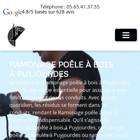
Téléphone :
05.65.41.37.55
4.8/5 basés sur 628 avis
RAMONAGE POÊLE À BOIS
À PUYJOURDES
Le recours au Ramonage poêle à bois à Puyjourdes
devient une étape essentielle pour assurer le bon
fonctionnement de vos conduits. Avec l’usage
quotidien, les résidus se forment dans les
conduits, rendant le Ramonage poêle à bois à
Puyjourdes indispensable. Qu’il s’agisse de
ramonage poêle à bois à Puyjourdes, ramonage
poêle à granulés à Puyjourdes ou ramonage insert