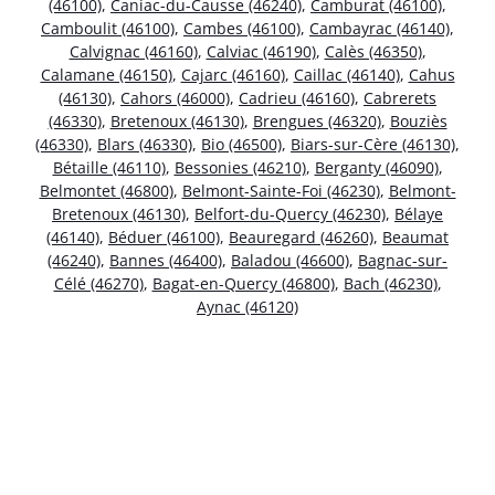
(46100)
,
Caniac-du-Causse (46240)
,
Camburat (46100)
,
Camboulit (46100)
,
Cambes (46100)
,
Cambayrac (46140)
,
Calvignac (46160)
,
Calviac (46190)
,
Calès (46350)
,
Calamane (46150)
,
Cajarc (46160)
,
Caillac (46140)
,
Cahus
(46130)
,
Cahors (46000)
,
Cadrieu (46160)
,
Cabrerets
(46330)
,
Bretenoux (46130)
,
Brengues (46320)
,
Bouziès
(46330)
,
Blars (46330)
,
Bio (46500)
,
Biars-sur-Cère (46130)
,
Bétaille (46110)
,
Bessonies (46210)
,
Berganty (46090)
,
Belmontet (46800)
,
Belmont-Sainte-Foi (46230)
,
Belmont-
Bretenoux (46130)
,
Belfort-du-Quercy (46230)
,
Bélaye
(46140)
,
Béduer (46100)
,
Beauregard (46260)
,
Beaumat
(46240)
,
Bannes (46400)
,
Baladou (46600)
,
Bagnac-sur-
Célé (46270)
,
Bagat-en-Quercy (46800)
,
Bach (46230)
,
Aynac (46120)