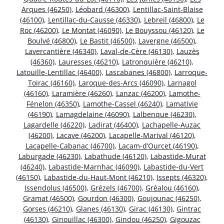
Arques (46250)
,
Léobard (46300)
,
Lentillac-Saint-Blaise
(46100)
,
Lentillac-du-Causse (46330)
,
Lebreil (46800)
,
Le
Roc (46200)
,
Le Montat (46090)
,
Le Bouyssou (46120)
,
Le
Boulvé (46800)
,
Le Bastit (46500)
,
Lavergne (46500)
,
Lavercantière (46340)
,
Laval-de-Cère (46130)
,
Lauzès
(46360)
,
Lauresses (46210)
,
Latronquière (46210)
,
Latouille-Lentillac (46400)
,
Lascabanes (46800)
,
Larroque-
Toirac (46160)
,
Laroque-des-Arcs (46090)
,
Larnagol
(46160)
,
Laramière (46260)
,
Lanzac (46200)
,
Lamothe-
Fénelon (46350)
,
Lamothe-Cassel (46240)
,
Lamativie
(46190)
,
Lamagdelaine (46090)
,
Lalbenque (46230)
,
Lagardelle (46220)
,
Ladirat (46400)
,
Lachapelle-Auzac
(46200)
,
Lacave (46200)
,
Lacapelle-Marival (46120)
,
Lacapelle-Cabanac (46700)
,
Lacam-d’Ourcet (46190)
,
Laburgade (46230)
,
Labathude (46120)
,
Labastide-Murat
(46240)
,
Labastide-Marnhac (46090)
,
Labastide-du-Vert
(46150)
,
Labastide-du-Haut-Mont (46210)
,
Issepts (46320)
,
Issendolus (46500)
,
Grézels (46700)
,
Gréalou (46160)
,
Gramat (46500)
,
Gourdon (46300)
,
Goujounac (46250)
,
Gorses (46210)
,
Glanes (46130)
,
Girac (46130)
,
Gintrac
(46130)
,
Ginouillac (46300)
,
Gindou (46250)
,
Gigouzac