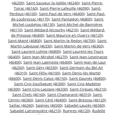
(46200)
,
Saint-Sauveur-la-Vallée (46240)
,
Saint-Pierre-
Toirac (46160)
,
Saint-Pierre-Lafeuille (46090)
,
Saint-
Perdoux (46100)
,
Saint-Paul-de-Vern (46400)
,
Saint-Paul-
de-Loubressac (46170)
,
Saint-Pantaléon (46800)
,
Saint-
Michel-Loubéjou (46130)
,
Saint-Michel-de-Bannières
(46110)
,
Saint-Médard-Nicourby (46210)
,
Saint-Médard-
de-Presque (46400)
,
Saint-Maurice-en-Quercy (46120)
,
Saint-Matré (46800)
,
Saint-Martin-le-Redon (46700)
,
Saint-
Martin-Labouval (46330)
,
Saint-Martin-de-Vers (46360)
,
Saint-Laurent-Lolmie (46800)
,
Saint-Laurent-les-Tours
(46400)
,
Saint-Jean-Mirabel (46270)
,
Saint-Jean-Lespinasse
(46400)
,
Saint-Jean-Lagineste (46400)
,
Saint-Jean-de-Laur
(46260)
,
Saint-Géry (46330)
,
Saint-Germain-du-Bel-Air
(46310)
,
Saint-Félix (46100)
,
Saint-Denis-lès-Martel
(46600)
,
Saint-Denis-Catus (46150)
,
Saint-Daunès (46800)
,
Saint-Cirq-Souillaguet (46300)
,
Saint-Cirq-Madelon
(46300)
,
Saint-Cirq-Lapopie (46330)
,
Saint-Cirgues (46210)
,
Saint-Chels (46160)
,
Saint-Chamarand (46310)
,
Saint-
Cernin (46360)
,
Saint-Céré (46400)
,
Saint-Bressou (46120)
,
Saillac (46260)
,
Saignes (46500)
,
Sabadel-Lauzès (46360)
,
Sabadel-Latronquière (46210)
,
Rueyres (46120)
,
Rudelle