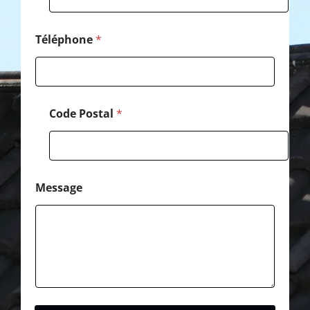
é
p
h
Téléphone
*
o
n
e
*
Code Postal
*
Message