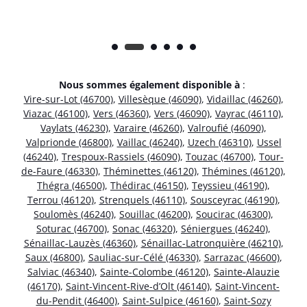
Nous sommes également disponible à
:
Vire-sur-Lot (46700)
,
Villesèque (46090)
,
Vidaillac (46260)
,
Viazac (46100)
,
Vers (46360)
,
Vers (46090)
,
Vayrac (46110)
,
Vaylats (46230)
,
Varaire (46260)
,
Valroufié (46090)
,
Valprionde (46800)
,
Vaillac (46240)
,
Uzech (46310)
,
Ussel
(46240)
,
Trespoux-Rassiels (46090)
,
Touzac (46700)
,
Tour-
de-Faure (46330)
,
Théminettes (46120)
,
Thémines (46120)
,
Thégra (46500)
,
Thédirac (46150)
,
Teyssieu (46190)
,
Terrou (46120)
,
Strenquels (46110)
,
Sousceyrac (46190)
,
Soulomès (46240)
,
Souillac (46200)
,
Soucirac (46300)
,
Soturac (46700)
,
Sonac (46320)
,
Séniergues (46240)
,
Sénaillac-Lauzès (46360)
,
Sénaillac-Latronquière (46210)
,
Saux (46800)
,
Sauliac-sur-Célé (46330)
,
Sarrazac (46600)
,
Salviac (46340)
,
Sainte-Colombe (46120)
,
Sainte-Alauzie
(46170)
,
Saint-Vincent-Rive-d’Olt (46140)
,
Saint-Vincent-
du-Pendit (46400)
,
Saint-Sulpice (46160)
,
Saint-Sozy