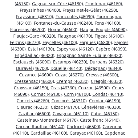
(46150)
,
Gagnac-sur-Cère (46130)
,
Frontenac (46160)
,
Frayssinhes (46400)
,
Frayssinet-le-Gélat (46250)
,
Frayssinet (46310)
,
Francoulès (46090)
,
Fourmagnac
(46100)
,
Fontanes-du-Causse (46240)
,
Fons (46100)
,
Floressas (46700)
,
Floirac (46600)
,
Flaujac-Poujols (46090)
,
Flaujac-Gare (46320)
,
Flaugnac (46170)
,
Figeac (46100)
,
Felzins (46270)
,
Faycelles (46100)
,
Fargues (46800)
,
Fajoles
(46300)
,
Estal (46130)
,
Espeyroux (46120)
,
Espère (46090)
,
Espédaillac (46320)
,
Espagnac-Sainte-Eulalie (46320)
,
Esclauzels (46090)
,
Escamps (46230)
,
Durbans (46320)
,
Duravel (46700)
,
Douelle (46140)
,
Dégagnac (46340)
,
Cuzance (46600)
,
Cuzac (46270)
,
Creysse (46600)
,
Cressensac (46600)
,
Cremps (46230)
,
Crégols (46330)
,
Crayssac (46150)
,
Cras (46360)
,
Couzou (46500)
,
Cours
(46090)
,
Cornac (46130)
,
Corn (46100)
,
Condat (46110)
,
Concots (46260)
,
Concorès (46310)
,
Comiac (46190)
,
Cieurac (46230)
,
Cézac (46170)
,
Cénevières (46330)
,
Cazillac (46600)
,
Cavagnac (46110)
,
Catus (46150)
,
Castelnau-Montratier (46170)
,
Castelfranc (46140)
,
Carnac-Rouffiac (46140)
,
Carlucet (46500)
,
Carennac
(46110)
,
Cardaillac (46100)
,
Carayac (46160)
,
Capdenac