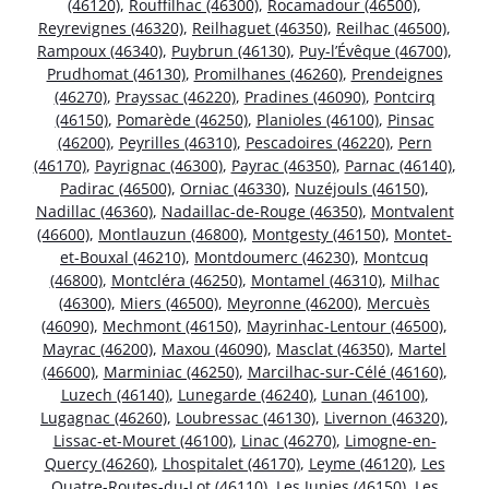
(46120)
,
Rouffilhac (46300)
,
Rocamadour (46500)
,
Reyrevignes (46320)
,
Reilhaguet (46350)
,
Reilhac (46500)
,
Rampoux (46340)
,
Puybrun (46130)
,
Puy-l’Évêque (46700)
,
Prudhomat (46130)
,
Promilhanes (46260)
,
Prendeignes
(46270)
,
Prayssac (46220)
,
Pradines (46090)
,
Pontcirq
(46150)
,
Pomarède (46250)
,
Planioles (46100)
,
Pinsac
(46200)
,
Peyrilles (46310)
,
Pescadoires (46220)
,
Pern
(46170)
,
Payrignac (46300)
,
Payrac (46350)
,
Parnac (46140)
,
Padirac (46500)
,
Orniac (46330)
,
Nuzéjouls (46150)
,
Nadillac (46360)
,
Nadaillac-de-Rouge (46350)
,
Montvalent
(46600)
,
Montlauzun (46800)
,
Montgesty (46150)
,
Montet-
et-Bouxal (46210)
,
Montdoumerc (46230)
,
Montcuq
(46800)
,
Montcléra (46250)
,
Montamel (46310)
,
Milhac
(46300)
,
Miers (46500)
,
Meyronne (46200)
,
Mercuès
(46090)
,
Mechmont (46150)
,
Mayrinhac-Lentour (46500)
,
Mayrac (46200)
,
Maxou (46090)
,
Masclat (46350)
,
Martel
(46600)
,
Marminiac (46250)
,
Marcilhac-sur-Célé (46160)
,
Luzech (46140)
,
Lunegarde (46240)
,
Lunan (46100)
,
Lugagnac (46260)
,
Loubressac (46130)
,
Livernon (46320)
,
Lissac-et-Mouret (46100)
,
Linac (46270)
,
Limogne-en-
Quercy (46260)
,
Lhospitalet (46170)
,
Leyme (46120)
,
Les
Quatre-Routes-du-Lot (46110)
,
Les Junies (46150)
,
Les