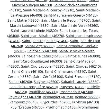
Michel-Loubéjou (46130)
,
Saint-Michel-de-Bannières
(46110)
,
Saint-Médard-Nicourby (46210)
,
Saint-Médard-
de-Presque (46400)
,
Saint-Maurice-en-Quercy (46120)
,
Saint-Matré (46800)
,
Saint-Martin-le-Redon (46700)
,
Saint-
Martin-Labouval (46330)
,
Saint-Martin-de-Vers (46360)
,
Saint-Laurent-Lolmie (46800)
,
Saint-Laurent-les-Tours
(46400)
,
Saint-Jean-Mirabel (46270)
,
Saint-Jean-Lespinasse
(46400)
,
Saint-Jean-Lagineste (46400)
,
Saint-Jean-de-Laur
(46260)
,
Saint-Géry (46330)
,
Saint-Germain-du-Bel-Air
(46310)
,
Saint-Félix (46100)
,
Saint-Denis-lès-Martel
(46600)
,
Saint-Denis-Catus (46150)
,
Saint-Daunès (46800)
,
Saint-Cirq-Souillaguet (46300)
,
Saint-Cirq-Madelon
(46300)
,
Saint-Cirq-Lapopie (46330)
,
Saint-Cirgues (46210)
,
Saint-Chels (46160)
,
Saint-Chamarand (46310)
,
Saint-
Cernin (46360)
,
Saint-Céré (46400)
,
Saint-Bressou (46120)
,
Saillac (46260)
,
Saignes (46500)
,
Sabadel-Lauzès (46360)
,
Sabadel-Latronquière (46210)
,
Rueyres (46120)
,
Rudelle
(46120)
,
Rouffilhac (46300)
,
Rocamadour (46500)
,
Reyrevignes (46320)
,
Reilhaguet (46350)
,
Reilhac (46500)
,
Rampoux (46340)
,
Puyjourdes (46260)
,
Puybrun (46130)
,
Puy-l’Évêque (46700)
,
Prudhomat (46130)
,
Promilhanes