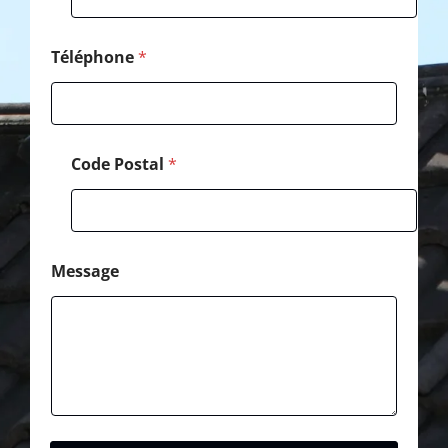
e
Téléphone
*
Code Postal
*
Message