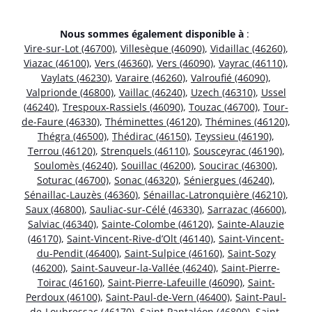
Nous sommes également disponible à
:
Vire-sur-Lot (46700)
,
Villesèque (46090)
,
Vidaillac (46260)
,
Viazac (46100)
,
Vers (46360)
,
Vers (46090)
,
Vayrac (46110)
,
Vaylats (46230)
,
Varaire (46260)
,
Valroufié (46090)
,
Valprionde (46800)
,
Vaillac (46240)
,
Uzech (46310)
,
Ussel
(46240)
,
Trespoux-Rassiels (46090)
,
Touzac (46700)
,
Tour-
de-Faure (46330)
,
Théminettes (46120)
,
Thémines (46120)
,
Thégra (46500)
,
Thédirac (46150)
,
Teyssieu (46190)
,
Terrou (46120)
,
Strenquels (46110)
,
Sousceyrac (46190)
,
Soulomès (46240)
,
Souillac (46200)
,
Soucirac (46300)
,
Soturac (46700)
,
Sonac (46320)
,
Séniergues (46240)
,
Sénaillac-Lauzès (46360)
,
Sénaillac-Latronquière (46210)
,
Saux (46800)
,
Sauliac-sur-Célé (46330)
,
Sarrazac (46600)
,
Salviac (46340)
,
Sainte-Colombe (46120)
,
Sainte-Alauzie
(46170)
,
Saint-Vincent-Rive-d’Olt (46140)
,
Saint-Vincent-
du-Pendit (46400)
,
Saint-Sulpice (46160)
,
Saint-Sozy
(46200)
,
Saint-Sauveur-la-Vallée (46240)
,
Saint-Pierre-
Toirac (46160)
,
Saint-Pierre-Lafeuille (46090)
,
Saint-
Perdoux (46100)
,
Saint-Paul-de-Vern (46400)
,
Saint-Paul-
de-Loubressac (46170)
,
Saint-Pantaléon (46800)
,
Saint-