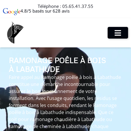
Téléphone :
05.65.41.37.55
4.8/5 basés sur 628 avis
RAMONAGE POÊLE À BOIS
À LABATHUDE
Faire appel au Ramonage poêle à bois à Labathude
constitue une démarche incontournable pour
assurer le bon fonctionnement de votre
installation. Avec l’usage quotidien, les résidus se
forment dans les conduits, rendant le Ramonage
poêle à bois à Labathude indispensable. Que ce
soit pour ramonage chaudière à Labathude ou
ramonage de cheminée à Labathude, chaque