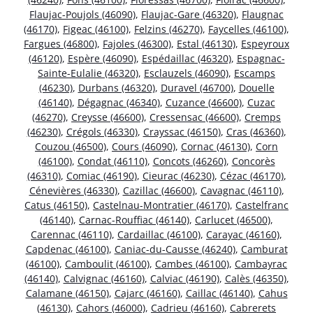
Flaujac-Poujols (46090)
,
Flaujac-Gare (46320)
,
Flaugnac
(46170)
,
Figeac (46100)
,
Felzins (46270)
,
Faycelles (46100)
,
Fargues (46800)
,
Fajoles (46300)
,
Estal (46130)
,
Espeyroux
(46120)
,
Espère (46090)
,
Espédaillac (46320)
,
Espagnac-
Sainte-Eulalie (46320)
,
Esclauzels (46090)
,
Escamps
(46230)
,
Durbans (46320)
,
Duravel (46700)
,
Douelle
(46140)
,
Dégagnac (46340)
,
Cuzance (46600)
,
Cuzac
(46270)
,
Creysse (46600)
,
Cressensac (46600)
,
Cremps
(46230)
,
Crégols (46330)
,
Crayssac (46150)
,
Cras (46360)
,
Couzou (46500)
,
Cours (46090)
,
Cornac (46130)
,
Corn
(46100)
,
Condat (46110)
,
Concots (46260)
,
Concorès
(46310)
,
Comiac (46190)
,
Cieurac (46230)
,
Cézac (46170)
,
Cénevières (46330)
,
Cazillac (46600)
,
Cavagnac (46110)
,
Catus (46150)
,
Castelnau-Montratier (46170)
,
Castelfranc
(46140)
,
Carnac-Rouffiac (46140)
,
Carlucet (46500)
,
Carennac (46110)
,
Cardaillac (46100)
,
Carayac (46160)
,
Capdenac (46100)
,
Caniac-du-Causse (46240)
,
Camburat
(46100)
,
Camboulit (46100)
,
Cambes (46100)
,
Cambayrac
(46140)
,
Calvignac (46160)
,
Calviac (46190)
,
Calès (46350)
,
Calamane (46150)
,
Cajarc (46160)
,
Caillac (46140)
,
Cahus
(46130)
,
Cahors (46000)
,
Cadrieu (46160)
,
Cabrerets