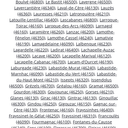
Boulvé (46800)
,
Le Bastit (46500)
,
Lavergne (46500)
,
Lavercantière (46340)
,
Laval-de-Cère (46130)
,
Lauzès
(46360)
,
Lauresses (46210)
,
Latronquière (46210)
,
Latouille-Lentillac (46400)
,
Lascabanes (46800)
,
Larroque-
Toirac (46160)
,
Laroque-des-Arcs (46090)
,
Larnagol
(46160)
,
Laramière (46260)
,
Lanzac (46200)
,
Lamothe-
Fénelon (46350)
,
Lamothe-Cassel (46240)
,
Lamativie
(46190)
,
Lamagdelaine (46090)
,
Lalbenque (46230)
,
Lagardelle (46220)
,
Ladirat (46400)
,
Lachapelle-Auzac
(46200)
,
Lacave (46200)
,
Lacapelle-Marival (46120)
,
Lacapelle-Cabanac (46700)
,
Lacam-d’Ourcet (46190)
,
Laburgade (46230)
,
Labastide-Murat (46240)
,
Labastide-
Marnhac (46090)
,
Labastide-du-Vert (46150)
,
Labastide-
du-Haut-Mont (46210)
,
Issepts (46320)
,
Issendolus
(46500)
,
Grézels (46700)
,
Gréalou (46160)
,
Gramat (46500)
,
Gourdon (46300)
,
Goujounac (46250)
,
Gorses (46210)
,
Glanes (46130)
,
Girac (46130)
,
Gintrac (46130)
,
Ginouillac
(46300)
,
Gindou (46250)
,
Gigouzac (46150)
,
Gagnac-sur-
Cère (46130)
,
Frontenac (46160)
,
Frayssinhes (46400)
,
Frayssinet-le-Gélat (46250)
,
Frayssinet (46310)
,
Francoulès
(46090)
,
Fourmagnac (46100)
,
Fontanes-du-Causse
(46240)
,
Fons (46100)
,
Floressas (46700)
,
Floirac (46600)
,