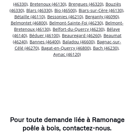
(46330)
,
Bretenoux (46130)
,
Brengues (46320)
,
Bouziès
(46330)
,
Blars (46330)
,
Bio (46500)
,
Biars-sur-Cère (46130)
,
Bétaille (46110)
,
Bessonies (46210)
,
Berganty (46090)
,
Belmontet (46800)
,
Belmont-Sainte-Foi (46230)
,
Belmont-
Bretenoux (46130)
,
Belfort-du-Quercy (46230)
,
Bélaye
(46140)
,
Béduer (46100)
,
Beauregard (46260)
,
Beaumat
(46240)
,
Bannes (46400)
,
Baladou (46600)
,
Bagnac-sur-
Célé (46270)
,
Bagat-en-Quercy (46800)
,
Bach (46230)
,
Aynac (46120)
Pour toute demande liée à Ramonage
poêle à bois, contactez-nous.