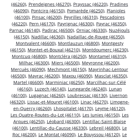
(46260)
,
Prendeignes (46270)
,
Prayssac (46220)
,
Pradines
(46090)
,
Pontcirq (46150)
,
Pomarède (46250)
,
Planioles
(46100)
,
Pinsac (46200)
,
Peyrilles (46310)
,
Pescadoires
(46220)
,
Pern (46170)
,
Payrignac (46300)
,
Payrac (46350)
,
Parnac (46140)
,
Padirac (46500)
,
Orniac (46330)
,
Nuzéjouls
(46150)
,
Nadillac (46360)
,
Nadaillac-de-Rouge (46350)
,
Montvalent (46600)
,
Montlauzun (46800)
,
Montgesty
(46150)
,
Montet-et-Bouxal (46210)
,
Montdoumerc (46230)
,
Montcuq (46800)
,
Montcléra (46250)
,
Montamel (46310)
,
Milhac (46300)
,
Miers (46500)
,
Meyronne (46200)
,
Mercuès (46090)
,
Mechmont (46150)
,
Mayrinhac-Lentour
(46500)
,
Mayrac (46200)
,
Maxou (46090)
,
Masclat (46350)
,
Martel (46600)
,
Marminiac (46250)
,
Marcilhac-sur-Célé
(46160)
,
Luzech (46140)
,
Lunegarde (46240)
,
Lunan
(46100)
,
Lugagnac (46260)
,
Loubressac (46130)
,
Livernon
(46320)
,
Lissac-et-Mouret (46100)
,
Linac (46270)
,
Limogne-
en-Quercy (46260)
,
Lhospitalet (46170)
,
Leyme (46120)
,
Les Quatre-Routes-du-Lot (46110)
,
Les Junies (46150)
,
Les
Arques (46250)
,
Léobard (46300)
,
Lentillac-Saint-Blaise
(46100)
,
Lentillac-du-Causse (46330)
,
Lebreil (46800)
,
Le
Roc (46200)
,
Le Montat (46090)
,
Le Bouyssou (46120)
,
Le