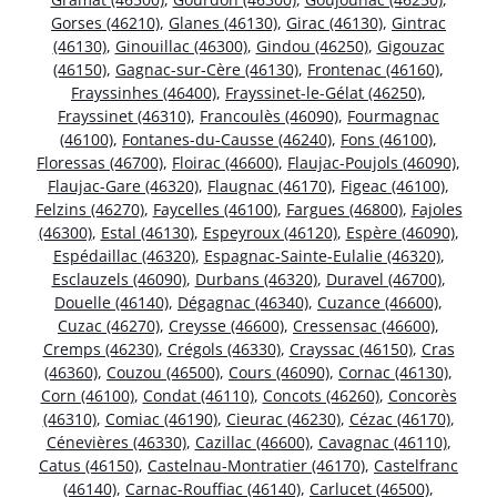
Gorses (46210)
,
Glanes (46130)
,
Girac (46130)
,
Gintrac
(46130)
,
Ginouillac (46300)
,
Gindou (46250)
,
Gigouzac
(46150)
,
Gagnac-sur-Cère (46130)
,
Frontenac (46160)
,
Frayssinhes (46400)
,
Frayssinet-le-Gélat (46250)
,
Frayssinet (46310)
,
Francoulès (46090)
,
Fourmagnac
(46100)
,
Fontanes-du-Causse (46240)
,
Fons (46100)
,
Floressas (46700)
,
Floirac (46600)
,
Flaujac-Poujols (46090)
,
Flaujac-Gare (46320)
,
Flaugnac (46170)
,
Figeac (46100)
,
Felzins (46270)
,
Faycelles (46100)
,
Fargues (46800)
,
Fajoles
(46300)
,
Estal (46130)
,
Espeyroux (46120)
,
Espère (46090)
,
Espédaillac (46320)
,
Espagnac-Sainte-Eulalie (46320)
,
Esclauzels (46090)
,
Durbans (46320)
,
Duravel (46700)
,
Douelle (46140)
,
Dégagnac (46340)
,
Cuzance (46600)
,
Cuzac (46270)
,
Creysse (46600)
,
Cressensac (46600)
,
Cremps (46230)
,
Crégols (46330)
,
Crayssac (46150)
,
Cras
(46360)
,
Couzou (46500)
,
Cours (46090)
,
Cornac (46130)
,
Corn (46100)
,
Condat (46110)
,
Concots (46260)
,
Concorès
(46310)
,
Comiac (46190)
,
Cieurac (46230)
,
Cézac (46170)
,
Cénevières (46330)
,
Cazillac (46600)
,
Cavagnac (46110)
,
Catus (46150)
,
Castelnau-Montratier (46170)
,
Castelfranc
(46140)
,
Carnac-Rouffiac (46140)
,
Carlucet (46500)
,