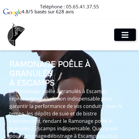
Téléphone :
05.65.41.37.55
4.8/5 basés sur 628 avis
RAMONAGE POÊLE À
GRANULÉS
À ESCAMPS
Le Ramonage poêle à granulés à Escamps
représente une solution indispensable pour
garantir la performance de vos conduits. Avec le
temps, les dépôts de suie et de bistre
s’accumulent, rendant le Ramonage poêle à
granulés à Escamps indispensable. Que ce soit
pour ramonage débistrage à Escamps ou tout