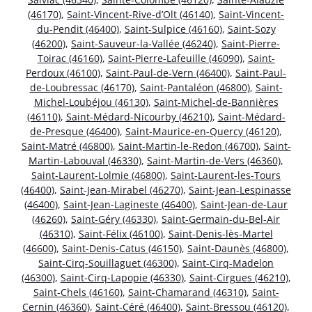
(46170)
,
Saint-Vincent-Rive-d’Olt (46140)
,
Saint-Vincent-
du-Pendit (46400)
,
Saint-Sulpice (46160)
,
Saint-Sozy
(46200)
,
Saint-Sauveur-la-Vallée (46240)
,
Saint-Pierre-
Toirac (46160)
,
Saint-Pierre-Lafeuille (46090)
,
Saint-
Perdoux (46100)
,
Saint-Paul-de-Vern (46400)
,
Saint-Paul-
de-Loubressac (46170)
,
Saint-Pantaléon (46800)
,
Saint-
Michel-Loubéjou (46130)
,
Saint-Michel-de-Bannières
(46110)
,
Saint-Médard-Nicourby (46210)
,
Saint-Médard-
de-Presque (46400)
,
Saint-Maurice-en-Quercy (46120)
,
Saint-Matré (46800)
,
Saint-Martin-le-Redon (46700)
,
Saint-
Martin-Labouval (46330)
,
Saint-Martin-de-Vers (46360)
,
Saint-Laurent-Lolmie (46800)
,
Saint-Laurent-les-Tours
(46400)
,
Saint-Jean-Mirabel (46270)
,
Saint-Jean-Lespinasse
(46400)
,
Saint-Jean-Lagineste (46400)
,
Saint-Jean-de-Laur
(46260)
,
Saint-Géry (46330)
,
Saint-Germain-du-Bel-Air
(46310)
,
Saint-Félix (46100)
,
Saint-Denis-lès-Martel
(46600)
,
Saint-Denis-Catus (46150)
,
Saint-Daunès (46800)
,
Saint-Cirq-Souillaguet (46300)
,
Saint-Cirq-Madelon
(46300)
,
Saint-Cirq-Lapopie (46330)
,
Saint-Cirgues (46210)
,
Saint-Chels (46160)
,
Saint-Chamarand (46310)
,
Saint-
Cernin (46360)
,
Saint-Céré (46400)
,
Saint-Bressou (46120)
,