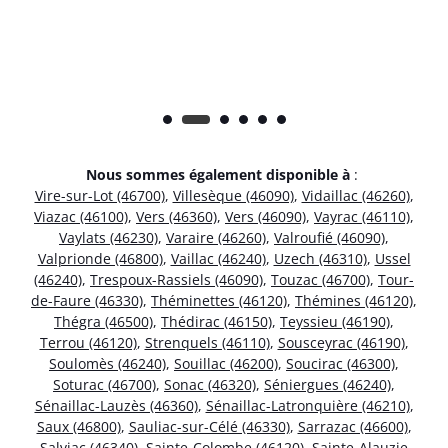
Nous sommes également disponible à
:
Vire-sur-Lot (46700)
,
Villesèque (46090)
,
Vidaillac (46260)
,
Viazac (46100)
,
Vers (46360)
,
Vers (46090)
,
Vayrac (46110)
,
Vaylats (46230)
,
Varaire (46260)
,
Valroufié (46090)
,
Valprionde (46800)
,
Vaillac (46240)
,
Uzech (46310)
,
Ussel
(46240)
,
Trespoux-Rassiels (46090)
,
Touzac (46700)
,
Tour-
de-Faure (46330)
,
Théminettes (46120)
,
Thémines (46120)
,
Thégra (46500)
,
Thédirac (46150)
,
Teyssieu (46190)
,
Terrou (46120)
,
Strenquels (46110)
,
Sousceyrac (46190)
,
Soulomès (46240)
,
Souillac (46200)
,
Soucirac (46300)
,
Soturac (46700)
,
Sonac (46320)
,
Séniergues (46240)
,
Sénaillac-Lauzès (46360)
,
Sénaillac-Latronquière (46210)
,
Saux (46800)
,
Sauliac-sur-Célé (46330)
,
Sarrazac (46600)
,
Salviac (46340)
,
Sainte-Colombe (46120)
,
Sainte-Alauzie