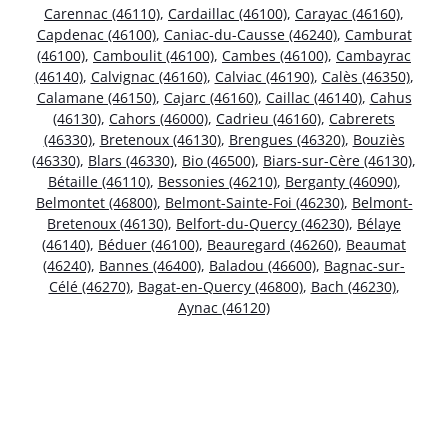
Carennac (46110)
,
Cardaillac (46100)
,
Carayac (46160)
,
Capdenac (46100)
,
Caniac-du-Causse (46240)
,
Camburat
(46100)
,
Camboulit (46100)
,
Cambes (46100)
,
Cambayrac
(46140)
,
Calvignac (46160)
,
Calviac (46190)
,
Calès (46350)
,
Calamane (46150)
,
Cajarc (46160)
,
Caillac (46140)
,
Cahus
(46130)
,
Cahors (46000)
,
Cadrieu (46160)
,
Cabrerets
(46330)
,
Bretenoux (46130)
,
Brengues (46320)
,
Bouziès
(46330)
,
Blars (46330)
,
Bio (46500)
,
Biars-sur-Cère (46130)
,
Bétaille (46110)
,
Bessonies (46210)
,
Berganty (46090)
,
Belmontet (46800)
,
Belmont-Sainte-Foi (46230)
,
Belmont-
Bretenoux (46130)
,
Belfort-du-Quercy (46230)
,
Bélaye
(46140)
,
Béduer (46100)
,
Beauregard (46260)
,
Beaumat
(46240)
,
Bannes (46400)
,
Baladou (46600)
,
Bagnac-sur-
Célé (46270)
,
Bagat-en-Quercy (46800)
,
Bach (46230)
,
Aynac (46120)