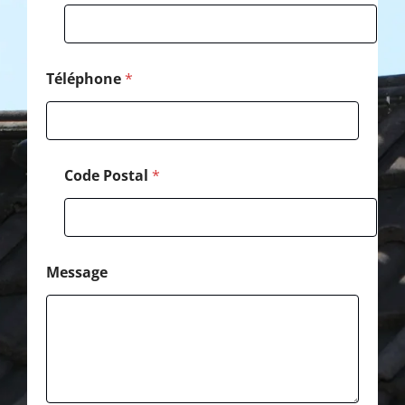
o
m
Téléphone
*
Code Postal
*
Message