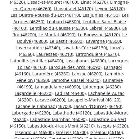
(46320)
,
Lissac-et-Mouret (46100)
,
Linac (46270)
,
Limogne-
en-Quercy (46260)
,
Lhospitalet (46170)
,
Leyme (46120)
,
Les Quatre-Routes-du-Lot (46110)
,
Les Junies (46150)
,
Les
Arques (46250)
,
Léobard (46300)
,
Lentillac-Saint-Blaise
(46100)
,
Lentillac-du-Causse (46330)
,
Lebreil (46800)
,
Le
Roc (46200)
,
Le Montat (46090)
,
Le Bouyssou (46120)
,
Le
Boulvé (46800)
,
Le Bastit (46500)
,
Lavergne (46500)
,
Lavercantière (46340)
,
Laval-de-Cère (46130)
,
Lauzès
(46360)
,
Lauresses (46210)
,
Latronquière (46210)
,
Latouille-Lentillac (46400)
,
Lascabanes (46800)
,
Larroque-
Toirac (46160)
,
Laroque-des-Arcs (46090)
,
Larnagol
(46160)
,
Laramière (46260)
,
Lanzac (46200)
,
Lamothe-
Fénelon (46350)
,
Lamothe-Cassel (46240)
,
Lamativie
(46190)
,
Lamagdelaine (46090)
,
Lalbenque (46230)
,
Lagardelle (46220)
,
Ladirat (46400)
,
Lachapelle-Auzac
(46200)
,
Lacave (46200)
,
Lacapelle-Marival (46120)
,
Lacapelle-Cabanac (46700)
,
Lacam-d’Ourcet (46190)
,
Laburgade (46230)
,
Labathude (46120)
,
Labastide-Murat
(46240)
,
Labastide-Marnhac (46090)
,
Labastide-du-Vert
(46150)
,
Labastide-du-Haut-Mont (46210)
,
Issepts (46320)
,
Issendolus (46500)
,
Grézels (46700)
,
Gréalou (46160)
,
Gramat (46500)
,
Gourdon (46300)
,
Goujounac (46250)
,