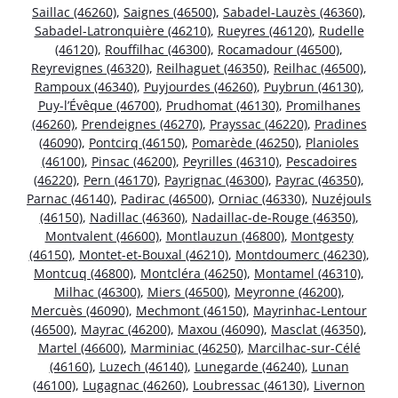
Saillac (46260)
,
Saignes (46500)
,
Sabadel-Lauzès (46360)
,
Sabadel-Latronquière (46210)
,
Rueyres (46120)
,
Rudelle
(46120)
,
Rouffilhac (46300)
,
Rocamadour (46500)
,
Reyrevignes (46320)
,
Reilhaguet (46350)
,
Reilhac (46500)
,
Rampoux (46340)
,
Puyjourdes (46260)
,
Puybrun (46130)
,
Puy-l’Évêque (46700)
,
Prudhomat (46130)
,
Promilhanes
(46260)
,
Prendeignes (46270)
,
Prayssac (46220)
,
Pradines
(46090)
,
Pontcirq (46150)
,
Pomarède (46250)
,
Planioles
(46100)
,
Pinsac (46200)
,
Peyrilles (46310)
,
Pescadoires
(46220)
,
Pern (46170)
,
Payrignac (46300)
,
Payrac (46350)
,
Parnac (46140)
,
Padirac (46500)
,
Orniac (46330)
,
Nuzéjouls
(46150)
,
Nadillac (46360)
,
Nadaillac-de-Rouge (46350)
,
Montvalent (46600)
,
Montlauzun (46800)
,
Montgesty
(46150)
,
Montet-et-Bouxal (46210)
,
Montdoumerc (46230)
,
Montcuq (46800)
,
Montcléra (46250)
,
Montamel (46310)
,
Milhac (46300)
,
Miers (46500)
,
Meyronne (46200)
,
Mercuès (46090)
,
Mechmont (46150)
,
Mayrinhac-Lentour
(46500)
,
Mayrac (46200)
,
Maxou (46090)
,
Masclat (46350)
,
Martel (46600)
,
Marminiac (46250)
,
Marcilhac-sur-Célé
(46160)
,
Luzech (46140)
,
Lunegarde (46240)
,
Lunan
(46100)
,
Lugagnac (46260)
,
Loubressac (46130)
,
Livernon