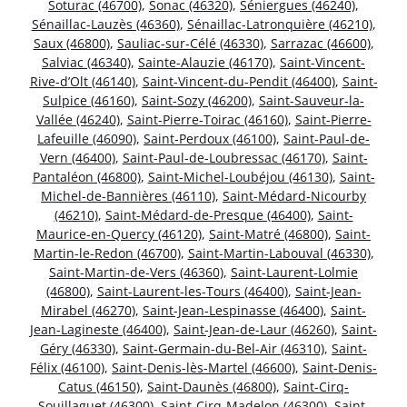
Soturac (46700)
,
Sonac (46320)
,
Séniergues (46240)
,
Sénaillac-Lauzès (46360)
,
Sénaillac-Latronquière (46210)
,
Saux (46800)
,
Sauliac-sur-Célé (46330)
,
Sarrazac (46600)
,
Salviac (46340)
,
Sainte-Alauzie (46170)
,
Saint-Vincent-
Rive-d’Olt (46140)
,
Saint-Vincent-du-Pendit (46400)
,
Saint-
Sulpice (46160)
,
Saint-Sozy (46200)
,
Saint-Sauveur-la-
Vallée (46240)
,
Saint-Pierre-Toirac (46160)
,
Saint-Pierre-
Lafeuille (46090)
,
Saint-Perdoux (46100)
,
Saint-Paul-de-
Vern (46400)
,
Saint-Paul-de-Loubressac (46170)
,
Saint-
Pantaléon (46800)
,
Saint-Michel-Loubéjou (46130)
,
Saint-
Michel-de-Bannières (46110)
,
Saint-Médard-Nicourby
(46210)
,
Saint-Médard-de-Presque (46400)
,
Saint-
Maurice-en-Quercy (46120)
,
Saint-Matré (46800)
,
Saint-
Martin-le-Redon (46700)
,
Saint-Martin-Labouval (46330)
,
Saint-Martin-de-Vers (46360)
,
Saint-Laurent-Lolmie
(46800)
,
Saint-Laurent-les-Tours (46400)
,
Saint-Jean-
Mirabel (46270)
,
Saint-Jean-Lespinasse (46400)
,
Saint-
Jean-Lagineste (46400)
,
Saint-Jean-de-Laur (46260)
,
Saint-
Géry (46330)
,
Saint-Germain-du-Bel-Air (46310)
,
Saint-
Félix (46100)
,
Saint-Denis-lès-Martel (46600)
,
Saint-Denis-
Catus (46150)
,
Saint-Daunès (46800)
,
Saint-Cirq-
Souillaguet (46300)
,
Saint-Cirq-Madelon (46300)
,
Saint-