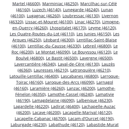
Martel (46600)
,
Marminiac (46250)
,
Marcilhac-sur-Célé
(46160)
,
Luzech (46140)
,
Lunegarde (46240)
,
Lunan
(46100)
,
Lugagnac (46260)
,
Loubressac (46130)
,
Livernon
(46320)
,
Lissac-et-Mouret (46100)
,
Linac (46270)
,
Limogne-
en-Quercy (46260)
,
Lhospitalet (46170)
,
Leyme (46120)
,
Les Quatre-Routes-du-Lot (46110)
,
Les Junies (46150)
,
Les
Arques (46250)
,
Léobard (46300)
,
Lentillac-Saint-Blaise
(46100)
,
Lentillac-du-Causse (46330)
,
Lebreil (46800)
,
Le
Roc (46200)
,
Le Montat (46090)
,
Le Bouyssou (46120)
,
Le
Boulvé (46800)
,
Le Bastit (46500)
,
Lavergne (46500)
,
Lavercantière (46340)
,
Laval-de-Cère (46130)
,
Lauzès
(46360)
,
Lauresses (46210)
,
Latronquière (46210)
,
Latouille-Lentillac (46400)
,
Lascabanes (46800)
,
Larroque-
Toirac (46160)
,
Laroque-des-Arcs (46090)
,
Larnagol
(46160)
,
Laramière (46260)
,
Lanzac (46200)
,
Lamothe-
Fénelon (46350)
,
Lamothe-Cassel (46240)
,
Lamativie
(46190)
,
Lamagdelaine (46090)
,
Lalbenque (46230)
,
Lagardelle (46220)
,
Ladirat (46400)
,
Lachapelle-Auzac
(46200)
,
Lacave (46200)
,
Lacapelle-Marival (46120)
,
Lacapelle-Cabanac (46700)
,
Lacam-d’Ourcet (46190)
,
Laburgade (46230)
,
Labathude (46120)
,
Labastide-Murat