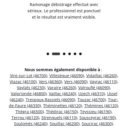
Ramonage débistrage effectué avec
T
s
sérieux. Le professionnel est ponctuel
et le résultat est vraiment visible.
e
Nous sommes également disponible à
:
Vire-sur-Lot (46700)
,
Villesèque (46090)
,
Vidaillac (46260)
,
Viazac (46100)
,
Vers (46360)
,
Vers (46090)
,
Vayrac (46110)
,
Vaylats (46230)
,
Varaire (46260)
,
Valroufié (46090)
,
Valprionde (46800)
,
Vaillac (46240)
,
Uzech (46310)
,
Ussel
(46240)
,
Trespoux-Rassiels (46090)
,
Touzac (46700)
,
Tour-
de-Faure (46330)
,
Théminettes (46120)
,
Thémines (46120)
,
Thégra (46500)
,
Thédirac (46150)
,
Teyssieu (46190)
,
Terrou (46120)
,
Strenquels (46110)
,
Sousceyrac (46190)
,
Soulomès (46240)
,
Souillac (46200)
,
Soucirac (46300)
,