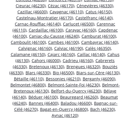
Cieurac (46230)
,
Cézac (46170)
,
Cénevières (46330)
,
Cazillac (46600)
,
Cavagnac (46110)
,
Catus (46150)
,
Castelnau-Montratier (46170)
,
Castelfranc (46140)
,
Carnac-Rouffiac (46140)
,
Carlucet (46500)
,
Carennac
(46110)
,
Cardaillac (46100)
,
Carayac (46160)
,
Capdenac
(46100)
,
Caniac-du-Causse (46240)
,
Camburat (46100)
,
Camboulit (46100)
,
Cambes (46100)
,
Cambayrac (46140)
,
Calvignac (46160)
,
Calviac (46190)
,
Calès (46350)
,
Calamane (46150)
,
Cajarc (46160)
,
Caillac (46140)
,
Cahus
(46130)
,
Cahors (46000)
,
Cadrieu (46160)
,
Cabrerets
(46330)
,
Bretenoux (46130)
,
Brengues (46320)
,
Bouziès
(46330)
,
Blars (46330)
,
Bio (46500)
,
Biars-sur-Cère (46130)
,
Bétaille (46110)
,
Bessonies (46210)
,
Berganty (46090)
,
Belmontet (46800)
,
Belmont-Sainte-Foi (46230)
,
Belmont-
Bretenoux (46130)
,
Belfort-du-Quercy (46230)
,
Bélaye
(46140)
,
Béduer (46100)
,
Beauregard (46260)
,
Beaumat
(46240)
,
Bannes (46400)
,
Baladou (46600)
,
Bagnac-sur-
Célé (46270)
,
Bagat-en-Quercy (46800)
,
Bach (46230)
,
Aynac (46120)