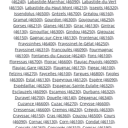
(46240)
,
Labastide-Marnhac (46090)
,
Labastide-du-Vert
(46150)
,
Labastide-du-Haut-Mont (46210)
,
Issepts (46320)
,
Issendolus (46500)
,
Grézels (46700)
,
Gréalou (46160)
,
Gramat (46500)
,
Gourdon (46300)
,
Goujounac (46250)
,
Gorses (46210)
,
Glanes (46130)
,
Girac (46130)
,
Gintrac
(46130)
,
Ginouillac (46300)
,
Gindou (46250)
,
Gigouzac
(46150)
,
Gagnac-sur-Cère (46130)
,
Frontenac (46160)
,
Frayssinhes (46400)
,
Frayssinet-le-Gélat (46250)
,
Frayssinet (46310)
,
Francoulès (46090)
,
Fourmagnac
(46100)
,
Fontanes-du-Causse (46240)
,
Fons (46100)
,
Floressas (46700)
,
Floirac (46600)
,
Flaujac-Poujols (46090)
,
Flaujac-Gare (46320)
,
Flaugnac (46170)
,
Figeac (46100)
,
Felzins (46270)
,
Faycelles (46100)
,
Fargues (46800)
,
Fajoles
(46300)
,
Estal (46130)
,
Espeyroux (46120)
,
Espère (46090)
,
Espédaillac (46320)
,
Espagnac-Sainte-Eulalie (46320)
,
Esclauzels (46090)
,
Escamps (46230)
,
Durbans (46320)
,
Duravel (46700)
,
Douelle (46140)
,
Dégagnac (46340)
,
Cuzance (46600)
,
Cuzac (46270)
,
Creysse (46600)
,
Cressensac (46600)
,
Cremps (46230)
,
Crégols (46330)
,
Crayssac (46150)
,
Cras (46360)
,
Couzou (46500)
,
Cours
(46090)
,
Cornac (46130)
,
Corn (46100)
,
Condat (46110)
,
Concots (46260)
,
Concorès (46310)
,
Comiac (46190)
,