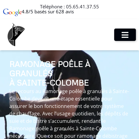
Téléphone :
05.65.41.37.55
4.8/5 basés sur 628 avis
RAMONAGE POÊLE À
GRANULÉS
À SAINTE-COLOMBE
Le recours au Ramonage poêle à granulés à Sainte-
Colombe devient une étape essentielle pour
assurer le bon fonctionnement de votre système
de chauffage. Avec l’usage quotidien, les dépôts de
suie et de bistre s’accumulent, rendant le
Ramonage poêle à granulés à Sainte-Colombe
nécessaire. Que ce soit pour ramonage débistrage