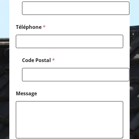
e
*
M
e
s
Téléphone
*
s
a
g
e
Code Postal
*
Message