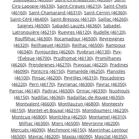
Cirq-Lapopie (46330)
,
Saint-Cirgues (46210)
,
Saint-Chels
(46160)
,
Saint-Chamarand (46310)
,
Saint-Cernin (46360)
,
Saint-Céré (46400)
,
Saint-Bressou (46120)
,
Saillac (46260)
,
Saignes (46500)
,
Sabadel-Lauzès (46360)
,
Sabadel-
Latronquière (46210)
,
Rueyres (46120)
,
Rudelle (46120)
,
Rouffilhac (46300)
,
Rocamadour (46500)
,
Reyrevignes
(46320)
,
Reilhaguet (46350)
,
Reilhac (46500)
,
Rampoux
(46340)
,
Puyjourdes (46260)
,
Puybrun (46130)
,
Puy-
l’Évêque (46700)
,
Prudhomat (46130)
,
Promilhanes
(46260)
,
Prendeignes (46270)
,
Prayssac (46220)
,
Pradines
(46090)
,
Pontcirq (46150)
,
Pomarède (46250)
,
Planioles
(46100)
,
Pinsac (46200)
,
Peyrilles (46310)
,
Pescadoires
(46220)
,
Pern (46170)
,
Payrignac (46300)
,
Payrac (46350)
,
Parnac (46140)
,
Padirac (46500)
,
Orniac (46330)
,
Nuzéjouls
(46150)
,
Nadillac (46360)
,
Nadaillac-de-Rouge (46350)
,
Montvalent (46600)
,
Montlauzun (46800)
,
Montgesty
(46150)
,
Montet-et-Bouxal (46210)
,
Montdoumerc (46230)
,
Montcuq (46800)
,
Montcléra (46250)
,
Montamel (46310)
,
Milhac (46300)
,
Miers (46500)
,
Meyronne (46200)
,
Mercuès (46090)
,
Mechmont (46150)
,
Mayrinhac-Lentour
(46500)
,
Mayrac (46200)
,
Maxou (46090)
,
Masclat (46350)
,