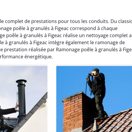
 complet de prestations pour tous les conduits. Du classi
age poêle à granulés à Figeac correspond à chaque
e poêle à granulés à Figeac réalise un nettoyage complet a
 à granulés à Figeac intègre également le ramonage de
ue prestation réalisée par Ramonage poêle à granulés à Fig
erformance énergétique.
Lavigne
Anthony Caron
ier 2026
14 juin 2025
age réalisé dans
Très bon service de ramonage
 efficace, propre et
débistrage. Le conduit était très
 surprise. Je
encrassé et tout a été nettoyé
mande.
parfaitement. Travail soigné.