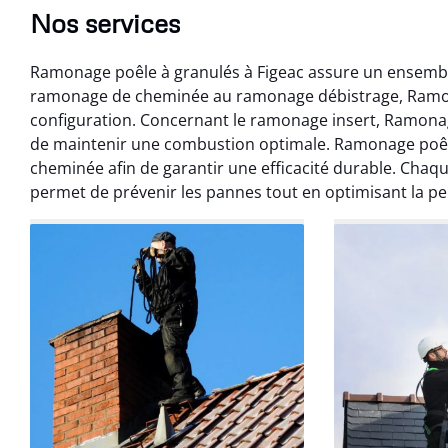
Nos services
Ramonage poêle à granulés à Figeac assure un ensemble
ramonage de cheminée au ramonage débistrage, Ramon
configuration. Concernant le ramonage insert, Ramonag
de maintenir une combustion optimale. Ramonage poêle
cheminée afin de garantir une efficacité durable. Chaq
permet de prévenir les pannes tout en optimisant la p
Benoît 
07 févr
Ramonage débistr
les règles. Travail
sans mauvaise
recom