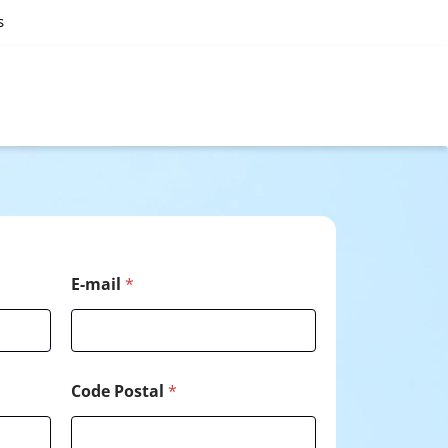
s
*
E-mail
*
C
o
d
e
N
o
Code Postal
*
m