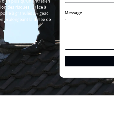
 bien plus qu’un entretien
ion des risques. Grâce à
Message
poêle à granulés à Figeac
en prolongeant la durée de