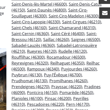
Saint-Denis-lès-Martel (46600)
,
Saint-Denis-Catus
sur
(46150)
,
Saint-Daunès (46800)
,
Saint-Cirq-
ge
Souillaguet (46300)
,
Saint-Cirq-Madelon (46300)
,
Saint-Cirq-Lapopie (46330)
,
Saint-Cirgues (46210)
,
Saint-Chels (46160)
,
Saint-Chamarand (46310)
,
Saint-Cernin (46360)
,
Saint-Céré (46400)
,
Saint-
Bressou (46120)
,
Saillac (46260)
,
Saignes (46500)
,
Sabadel-Lauzès (46360)
,
Sabadel-Latronquière
(46210)
,
Rueyres (46120)
,
Rudelle (46120)
,
Rouffilhac (46300)
,
Rocamadour (46500)
,
Reyrevignes (46320)
,
Reilhaguet (46350)
,
Reilhac
(46500)
,
Rampoux (46340)
,
Puyjourdes (46260)
,
Puybrun (46130)
,
Puy-l’Évêque (46700)
,
Prudhomat (46130)
,
Promilhanes (46260)
,
Prendeignes (46270)
,
Prayssac (46220)
,
Pradines
(46090)
,
Pontcirq (46150)
,
Pomarède (46250)
,
Planioles (46100)
,
Pinsac (46200)
,
Peyrilles
(46310)
,
Pescadoires (46220)
,
Pern (46170)
,