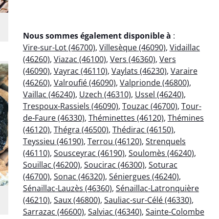
Nous sommes également disponible à
:
Vire-sur-Lot (46700)
,
Villesèque (46090)
,
Vidaillac
(46260)
,
Viazac (46100)
,
Vers (46360)
,
Vers
(46090)
,
Vayrac (46110)
,
Vaylats (46230)
,
Varaire
(46260)
,
Valroufié (46090)
,
Valprionde (46800)
,
Vaillac (46240)
,
Uzech (46310)
,
Ussel (46240)
,
Trespoux-Rassiels (46090)
,
Touzac (46700)
,
Tour-
de-Faure (46330)
,
Théminettes (46120)
,
Thémines
(46120)
,
Thégra (46500)
,
Thédirac (46150)
,
Teyssieu (46190)
,
Terrou (46120)
,
Strenquels
(46110)
,
Sousceyrac (46190)
,
Soulomès (46240)
,
Souillac (46200)
,
Soucirac (46300)
,
Soturac
(46700)
,
Sonac (46320)
,
Séniergues (46240)
,
Sénaillac-Lauzès (46360)
,
Sénaillac-Latronquière
(46210)
,
Saux (46800)
,
Sauliac-sur-Célé (46330)
,
Sarrazac (46600)
,
Salviac (46340)
,
Sainte-Colombe