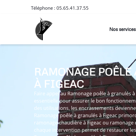
Téléphone :
05.65.41.37.55
Nos services
RAMONAGE POÊLE 
À FIGEAC
Faire appel au Ramonage poêle à granulés à 
essentielle pour assurer le bon fonctionneme
des utilisations, les encrassements devienn
Ramonage poêle à granulés à Figeac primordia
ramonage chaudière à Figeac ou ramonage d
chaque intervention permet de restaurer le