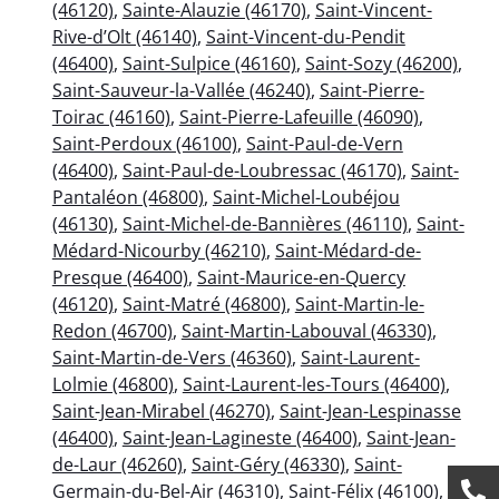
(46120)
,
Sainte-Alauzie (46170)
,
Saint-Vincent-
Rive-d’Olt (46140)
,
Saint-Vincent-du-Pendit
(46400)
,
Saint-Sulpice (46160)
,
Saint-Sozy (46200)
,
Saint-Sauveur-la-Vallée (46240)
,
Saint-Pierre-
Toirac (46160)
,
Saint-Pierre-Lafeuille (46090)
,
Saint-Perdoux (46100)
,
Saint-Paul-de-Vern
(46400)
,
Saint-Paul-de-Loubressac (46170)
,
Saint-
Pantaléon (46800)
,
Saint-Michel-Loubéjou
(46130)
,
Saint-Michel-de-Bannières (46110)
,
Saint-
Médard-Nicourby (46210)
,
Saint-Médard-de-
Presque (46400)
,
Saint-Maurice-en-Quercy
(46120)
,
Saint-Matré (46800)
,
Saint-Martin-le-
Redon (46700)
,
Saint-Martin-Labouval (46330)
,
Saint-Martin-de-Vers (46360)
,
Saint-Laurent-
Lolmie (46800)
,
Saint-Laurent-les-Tours (46400)
,
Saint-Jean-Mirabel (46270)
,
Saint-Jean-Lespinasse
(46400)
,
Saint-Jean-Lagineste (46400)
,
Saint-Jean-
de-Laur (46260)
,
Saint-Géry (46330)
,
Saint-
Germain-du-Bel-Air (46310)
,
Saint-Félix (46100)
,