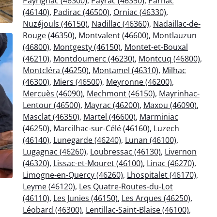
Payrignac (46300)
,
Payrac (46350)
,
Parnac
(46140)
,
Padirac (46500)
,
Orniac (46330)
,
Nuzéjouls (46150)
,
Nadillac (46360)
,
Nadaillac-de-
Rouge (46350)
,
Montvalent (46600)
,
Montlauzun
(46800)
,
Montgesty (46150)
,
Montet-et-Bouxal
(46210)
,
Montdoumerc (46230)
,
Montcuq (46800)
,
Montcléra (46250)
,
Montamel (46310)
,
Milhac
(46300)
,
Miers (46500)
,
Meyronne (46200)
,
Mercuès (46090)
,
Mechmont (46150)
,
Mayrinhac-
Lentour (46500)
,
Mayrac (46200)
,
Maxou (46090)
,
Masclat (46350)
,
Martel (46600)
,
Marminiac
(46250)
,
Marcilhac-sur-Célé (46160)
,
Luzech
(46140)
,
Lunegarde (46240)
,
Lunan (46100)
,
Lugagnac (46260)
,
Loubressac (46130)
,
Livernon
(46320)
,
Lissac-et-Mouret (46100)
,
Linac (46270)
,
Limogne-en-Quercy (46260)
,
Lhospitalet (46170)
,
Leyme (46120)
,
Les Quatre-Routes-du-Lot
(46110)
,
Les Junies (46150)
,
Les Arques (46250)
,
Léobard (46300)
,
Lentillac-Saint-Blaise (46100)
,