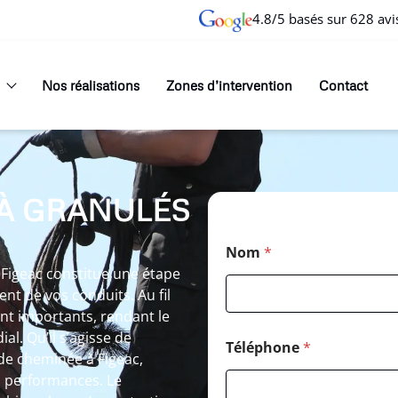
4.8/5 basés sur 628 avi
Nos réalisations
Zones d’intervention
Contact
À GRANULÉS
Nom
*
Figeac constitue une étape
nt de vos conduits. Au fil
ent importants, rendant le
l. Qu’il s’agisse de
Téléphone
*
e cheminée à Figeac,
s performances. Le