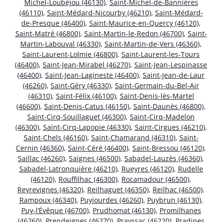
Michel-Loubéjou (46130)
,
Saint-Michel-de-Bannières
(46110)
,
Saint-Médard-Nicourby (46210)
,
Saint-Médard-
de-Presque (46400)
,
Saint-Maurice-en-Quercy (46120)
,
Saint-Matré (46800)
,
Saint-Martin-le-Redon (46700)
,
Saint-
Martin-Labouval (46330)
,
Saint-Martin-de-Vers (46360)
,
Saint-Laurent-Lolmie (46800)
,
Saint-Laurent-les-Tours
(46400)
,
Saint-Jean-Mirabel (46270)
,
Saint-Jean-Lespinasse
(46400)
,
Saint-Jean-Lagineste (46400)
,
Saint-Jean-de-Laur
(46260)
,
Saint-Géry (46330)
,
Saint-Germain-du-Bel-Air
(46310)
,
Saint-Félix (46100)
,
Saint-Denis-lès-Martel
(46600)
,
Saint-Denis-Catus (46150)
,
Saint-Daunès (46800)
,
Saint-Cirq-Souillaguet (46300)
,
Saint-Cirq-Madelon
(46300)
,
Saint-Cirq-Lapopie (46330)
,
Saint-Cirgues (46210)
,
Saint-Chels (46160)
,
Saint-Chamarand (46310)
,
Saint-
Cernin (46360)
,
Saint-Céré (46400)
,
Saint-Bressou (46120)
,
Saillac (46260)
,
Saignes (46500)
,
Sabadel-Lauzès (46360)
,
Sabadel-Latronquière (46210)
,
Rueyres (46120)
,
Rudelle
(46120)
,
Rouffilhac (46300)
,
Rocamadour (46500)
,
Reyrevignes (46320)
,
Reilhaguet (46350)
,
Reilhac (46500)
,
Rampoux (46340)
,
Puyjourdes (46260)
,
Puybrun (46130)
,
Puy-l’Évêque (46700)
,
Prudhomat (46130)
,
Promilhanes
(46260)
,
Prendeignes (46270)
,
Prayssac (46220)
,
Pradines