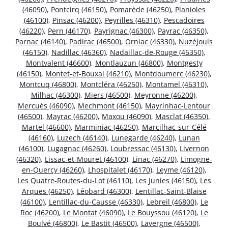
(46090)
,
Pontcirq (46150)
,
Pomarède (46250)
,
Planioles
(46100)
,
Pinsac (46200)
,
Peyrilles (46310)
,
Pescadoires
(46220)
,
Pern (46170)
,
Payrignac (46300)
,
Payrac (46350)
,
Parnac (46140)
,
Padirac (46500)
,
Orniac (46330)
,
Nuzéjouls
(46150)
,
Nadillac (46360)
,
Nadaillac-de-Rouge (46350)
,
Montvalent (46600)
,
Montlauzun (46800)
,
Montgesty
(46150)
,
Montet-et-Bouxal (46210)
,
Montdoumerc (46230)
,
Montcuq (46800)
,
Montcléra (46250)
,
Montamel (46310)
,
Milhac (46300)
,
Miers (46500)
,
Meyronne (46200)
,
Mercuès (46090)
,
Mechmont (46150)
,
Mayrinhac-Lentour
(46500)
,
Mayrac (46200)
,
Maxou (46090)
,
Masclat (46350)
,
Martel (46600)
,
Marminiac (46250)
,
Marcilhac-sur-Célé
(46160)
,
Luzech (46140)
,
Lunegarde (46240)
,
Lunan
(46100)
,
Lugagnac (46260)
,
Loubressac (46130)
,
Livernon
(46320)
,
Lissac-et-Mouret (46100)
,
Linac (46270)
,
Limogne-
en-Quercy (46260)
,
Lhospitalet (46170)
,
Leyme (46120)
,
Les Quatre-Routes-du-Lot (46110)
,
Les Junies (46150)
,
Les
Arques (46250)
,
Léobard (46300)
,
Lentillac-Saint-Blaise
(46100)
,
Lentillac-du-Causse (46330)
,
Lebreil (46800)
,
Le
Roc (46200)
,
Le Montat (46090)
,
Le Bouyssou (46120)
,
Le
Boulvé (46800)
,
Le Bastit (46500)
,
Lavergne (46500)
,