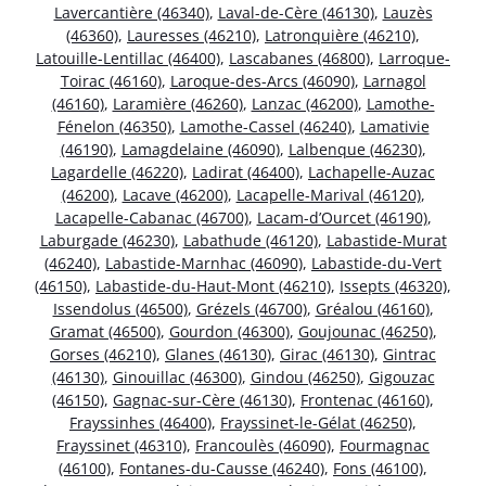
Lavercantière (46340)
,
Laval-de-Cère (46130)
,
Lauzès
(46360)
,
Lauresses (46210)
,
Latronquière (46210)
,
Latouille-Lentillac (46400)
,
Lascabanes (46800)
,
Larroque-
Toirac (46160)
,
Laroque-des-Arcs (46090)
,
Larnagol
(46160)
,
Laramière (46260)
,
Lanzac (46200)
,
Lamothe-
Fénelon (46350)
,
Lamothe-Cassel (46240)
,
Lamativie
(46190)
,
Lamagdelaine (46090)
,
Lalbenque (46230)
,
Lagardelle (46220)
,
Ladirat (46400)
,
Lachapelle-Auzac
(46200)
,
Lacave (46200)
,
Lacapelle-Marival (46120)
,
Lacapelle-Cabanac (46700)
,
Lacam-d’Ourcet (46190)
,
Laburgade (46230)
,
Labathude (46120)
,
Labastide-Murat
(46240)
,
Labastide-Marnhac (46090)
,
Labastide-du-Vert
(46150)
,
Labastide-du-Haut-Mont (46210)
,
Issepts (46320)
,
Issendolus (46500)
,
Grézels (46700)
,
Gréalou (46160)
,
Gramat (46500)
,
Gourdon (46300)
,
Goujounac (46250)
,
Gorses (46210)
,
Glanes (46130)
,
Girac (46130)
,
Gintrac
(46130)
,
Ginouillac (46300)
,
Gindou (46250)
,
Gigouzac
(46150)
,
Gagnac-sur-Cère (46130)
,
Frontenac (46160)
,
Frayssinhes (46400)
,
Frayssinet-le-Gélat (46250)
,
Frayssinet (46310)
,
Francoulès (46090)
,
Fourmagnac
(46100)
,
Fontanes-du-Causse (46240)
,
Fons (46100)
,