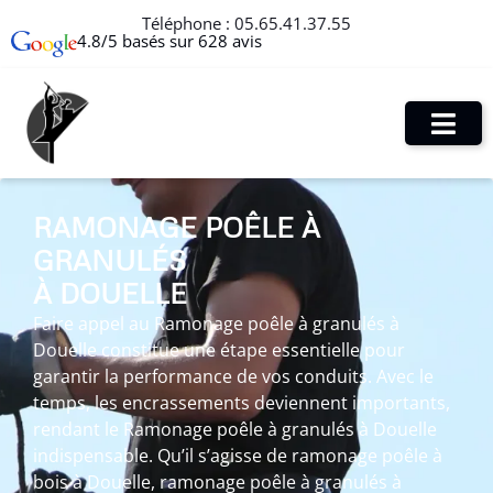
Téléphone :
05.65.41.37.55
4.8/5 basés sur 628 avis
RAMONAGE POÊLE À
GRANULÉS
À DOUELLE
Faire appel au Ramonage poêle à granulés à
Douelle constitue une étape essentielle pour
garantir la performance de vos conduits. Avec le
temps, les encrassements deviennent importants,
rendant le Ramonage poêle à granulés à Douelle
indispensable. Qu’il s’agisse de ramonage poêle à
bois à Douelle, ramonage poêle à granulés à