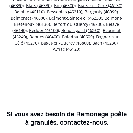
(46330)
,
Blars (46330)
,
Bio (46500)
,
Biars-sur-Cère (46130)
,
Bétaille (46110)
,
Bessonies (46210)
,
Berganty (46090)
,
Belmontet (46800)
,
Belmont-Sainte-Foi (46230)
,
Belmont-
Bretenoux (46130)
,
Belfort-du-Quercy (46230)
,
Bélaye
(46140)
,
Béduer (46100)
,
Beauregard (46260)
,
Beaumat
(46240)
,
Bannes (46400)
,
Baladou (46600)
,
Bagnac-sur-
Célé (46270)
,
Bagat-en-Quercy (46800)
,
Bach (46230)
,
Aynac (46120)
Si vous avez besoin de Ramonage poêle
à granulés, contactez-nous.