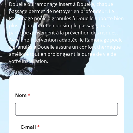
Douelle ou ramonage insert à Douelle, chaque
passage permet de nettoyer en profondeur. Le
Ramonage poêle à granulés à Douelle apporte bien
plus qu’un entretien un simple passage, mais
participe activement à la prévention des risques.
Avec une intervention adaptée, le Ramonage poêle
à granulés à Douelle assure un confort thermique
amélioré tout en prolongeant la durée de vie de
votre installation.
*
Nom
*
*
*
E-mail
*