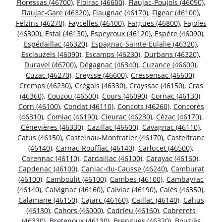
Floressas (46700)
,
Floirac (46600)
,
Flaujac-Poujols (46090)
,
Flaujac-Gare (46320)
,
Flaugnac (46170)
,
Figeac (46100)
,
Felzins (46270)
,
Faycelles (46100)
,
Fargues (46800)
,
Fajoles
(46300)
,
Estal (46130)
,
Espeyroux (46120)
,
Espère (46090)
,
Espédaillac (46320)
,
Espagnac-Sainte-Eulalie (46320)
,
Esclauzels (46090)
,
Escamps (46230)
,
Durbans (46320)
,
Duravel (46700)
,
Dégagnac (46340)
,
Cuzance (46600)
,
Cuzac (46270)
,
Creysse (46600)
,
Cressensac (46600)
,
Cremps (46230)
,
Crégols (46330)
,
Crayssac (46150)
,
Cras
(46360)
,
Couzou (46500)
,
Cours (46090)
,
Cornac (46130)
,
Corn (46100)
,
Condat (46110)
,
Concots (46260)
,
Concorès
(46310)
,
Comiac (46190)
,
Cieurac (46230)
,
Cézac (46170)
,
Cénevières (46330)
,
Cazillac (46600)
,
Cavagnac (46110)
,
Catus (46150)
,
Castelnau-Montratier (46170)
,
Castelfranc
(46140)
,
Carnac-Rouffiac (46140)
,
Carlucet (46500)
,
Carennac (46110)
,
Cardaillac (46100)
,
Carayac (46160)
,
Capdenac (46100)
,
Caniac-du-Causse (46240)
,
Camburat
(46100)
,
Camboulit (46100)
,
Cambes (46100)
,
Cambayrac
(46140)
,
Calvignac (46160)
,
Calviac (46190)
,
Calès (46350)
,
Calamane (46150)
,
Cajarc (46160)
,
Caillac (46140)
,
Cahus
(46130)
,
Cahors (46000)
,
Cadrieu (46160)
,
Cabrerets
(46330)
,
Bretenoux (46130)
,
Brengues (46320)
,
Bouziès