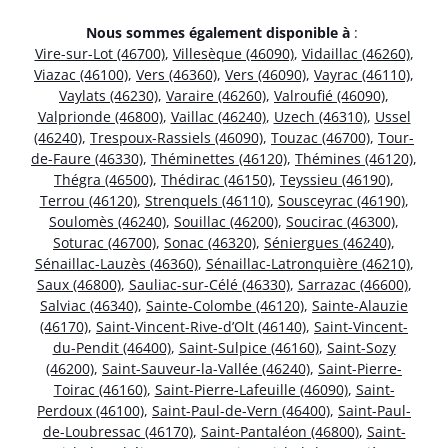
Nous sommes également disponible à
:
Vire-sur-Lot (46700)
,
Villesèque (46090)
,
Vidaillac (46260)
,
Viazac (46100)
,
Vers (46360)
,
Vers (46090)
,
Vayrac (46110)
,
Vaylats (46230)
,
Varaire (46260)
,
Valroufié (46090)
,
Valprionde (46800)
,
Vaillac (46240)
,
Uzech (46310)
,
Ussel
(46240)
,
Trespoux-Rassiels (46090)
,
Touzac (46700)
,
Tour-
de-Faure (46330)
,
Théminettes (46120)
,
Thémines (46120)
,
Thégra (46500)
,
Thédirac (46150)
,
Teyssieu (46190)
,
Terrou (46120)
,
Strenquels (46110)
,
Sousceyrac (46190)
,
Soulomès (46240)
,
Souillac (46200)
,
Soucirac (46300)
,
Soturac (46700)
,
Sonac (46320)
,
Séniergues (46240)
,
Sénaillac-Lauzès (46360)
,
Sénaillac-Latronquière (46210)
,
Saux (46800)
,
Sauliac-sur-Célé (46330)
,
Sarrazac (46600)
,
Salviac (46340)
,
Sainte-Colombe (46120)
,
Sainte-Alauzie
(46170)
,
Saint-Vincent-Rive-d’Olt (46140)
,
Saint-Vincent-
du-Pendit (46400)
,
Saint-Sulpice (46160)
,
Saint-Sozy
(46200)
,
Saint-Sauveur-la-Vallée (46240)
,
Saint-Pierre-
Toirac (46160)
,
Saint-Pierre-Lafeuille (46090)
,
Saint-
Perdoux (46100)
,
Saint-Paul-de-Vern (46400)
,
Saint-Paul-
de-Loubressac (46170)
,
Saint-Pantaléon (46800)
,
Saint-