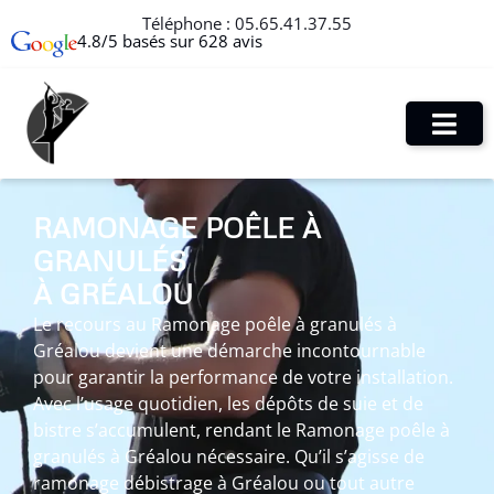
Téléphone :
05.65.41.37.55
4.8/5 basés sur 628 avis
RAMONAGE POÊLE À
GRANULÉS
À GRÉALOU
Le recours au Ramonage poêle à granulés à
Gréalou devient une démarche incontournable
pour garantir la performance de votre installation.
Avec l’usage quotidien, les dépôts de suie et de
bistre s’accumulent, rendant le Ramonage poêle à
granulés à Gréalou nécessaire. Qu’il s’agisse de
ramonage débistrage à Gréalou ou tout autre