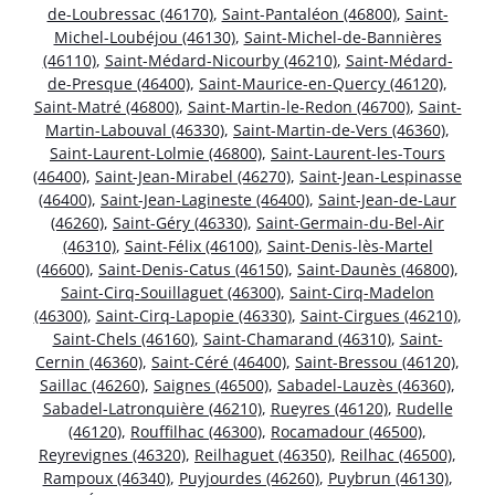
de-Loubressac (46170)
,
Saint-Pantaléon (46800)
,
Saint-
Michel-Loubéjou (46130)
,
Saint-Michel-de-Bannières
(46110)
,
Saint-Médard-Nicourby (46210)
,
Saint-Médard-
de-Presque (46400)
,
Saint-Maurice-en-Quercy (46120)
,
Saint-Matré (46800)
,
Saint-Martin-le-Redon (46700)
,
Saint-
Martin-Labouval (46330)
,
Saint-Martin-de-Vers (46360)
,
Saint-Laurent-Lolmie (46800)
,
Saint-Laurent-les-Tours
(46400)
,
Saint-Jean-Mirabel (46270)
,
Saint-Jean-Lespinasse
(46400)
,
Saint-Jean-Lagineste (46400)
,
Saint-Jean-de-Laur
(46260)
,
Saint-Géry (46330)
,
Saint-Germain-du-Bel-Air
(46310)
,
Saint-Félix (46100)
,
Saint-Denis-lès-Martel
(46600)
,
Saint-Denis-Catus (46150)
,
Saint-Daunès (46800)
,
Saint-Cirq-Souillaguet (46300)
,
Saint-Cirq-Madelon
(46300)
,
Saint-Cirq-Lapopie (46330)
,
Saint-Cirgues (46210)
,
Saint-Chels (46160)
,
Saint-Chamarand (46310)
,
Saint-
Cernin (46360)
,
Saint-Céré (46400)
,
Saint-Bressou (46120)
,
Saillac (46260)
,
Saignes (46500)
,
Sabadel-Lauzès (46360)
,
Sabadel-Latronquière (46210)
,
Rueyres (46120)
,
Rudelle
(46120)
,
Rouffilhac (46300)
,
Rocamadour (46500)
,
Reyrevignes (46320)
,
Reilhaguet (46350)
,
Reilhac (46500)
,
Rampoux (46340)
,
Puyjourdes (46260)
,
Puybrun (46130)
,