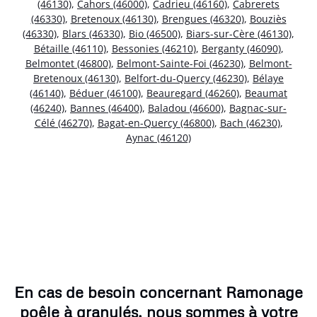
(46130)
,
Cahors (46000)
,
Cadrieu (46160)
,
Cabrerets
(46330)
,
Bretenoux (46130)
,
Brengues (46320)
,
Bouziès
(46330)
,
Blars (46330)
,
Bio (46500)
,
Biars-sur-Cère (46130)
,
Bétaille (46110)
,
Bessonies (46210)
,
Berganty (46090)
,
Belmontet (46800)
,
Belmont-Sainte-Foi (46230)
,
Belmont-
Bretenoux (46130)
,
Belfort-du-Quercy (46230)
,
Bélaye
(46140)
,
Béduer (46100)
,
Beauregard (46260)
,
Beaumat
(46240)
,
Bannes (46400)
,
Baladou (46600)
,
Bagnac-sur-
Célé (46270)
,
Bagat-en-Quercy (46800)
,
Bach (46230)
,
Aynac (46120)
En cas de besoin concernant Ramonage
poêle à granulés, nous sommes à votre