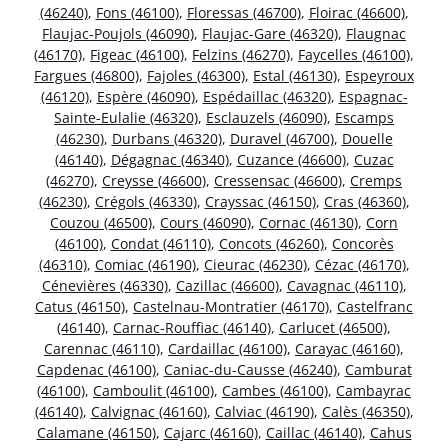
(46240)
,
Fons (46100)
,
Floressas (46700)
,
Floirac (46600)
,
Flaujac-Poujols (46090)
,
Flaujac-Gare (46320)
,
Flaugnac
(46170)
,
Figeac (46100)
,
Felzins (46270)
,
Faycelles (46100)
,
Fargues (46800)
,
Fajoles (46300)
,
Estal (46130)
,
Espeyroux
(46120)
,
Espère (46090)
,
Espédaillac (46320)
,
Espagnac-
Sainte-Eulalie (46320)
,
Esclauzels (46090)
,
Escamps
(46230)
,
Durbans (46320)
,
Duravel (46700)
,
Douelle
(46140)
,
Dégagnac (46340)
,
Cuzance (46600)
,
Cuzac
(46270)
,
Creysse (46600)
,
Cressensac (46600)
,
Cremps
(46230)
,
Crégols (46330)
,
Crayssac (46150)
,
Cras (46360)
,
Couzou (46500)
,
Cours (46090)
,
Cornac (46130)
,
Corn
(46100)
,
Condat (46110)
,
Concots (46260)
,
Concorès
(46310)
,
Comiac (46190)
,
Cieurac (46230)
,
Cézac (46170)
,
Cénevières (46330)
,
Cazillac (46600)
,
Cavagnac (46110)
,
Catus (46150)
,
Castelnau-Montratier (46170)
,
Castelfranc
(46140)
,
Carnac-Rouffiac (46140)
,
Carlucet (46500)
,
Carennac (46110)
,
Cardaillac (46100)
,
Carayac (46160)
,
Capdenac (46100)
,
Caniac-du-Causse (46240)
,
Camburat
(46100)
,
Camboulit (46100)
,
Cambes (46100)
,
Cambayrac
(46140)
,
Calvignac (46160)
,
Calviac (46190)
,
Calès (46350)
,
Calamane (46150)
,
Cajarc (46160)
,
Caillac (46140)
,
Cahus