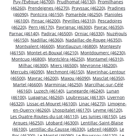
Puy-l’Évêque (46700)
,
Prudhomat (46130)
,
Promilhanes
(46260)
,
Prendeignes (46270)
,
Prayssac (46220)
,
Pradines
(46090)
,
Pontcirq (46150)
,
Pomarède (46250)
,
Planioles
(46100)
,
Pinsac (46200)
,
Peyrilles (46310)
,
Pescadoires
(46220)
,
Pern (46170)
,
Payrignac (46300)
,
Payrac (46350)
,
Parnac (46140)
,
Padirac (46500)
,
Orniac (46330)
,
Nuzéjouls
(46150)
,
Nadillac (46360)
,
Nadaillac-de-Rouge (46350)
,
Montvalent (46600)
,
Montlauzun (46800)
,
Montgesty
(46150)
,
Montet-et-Bouxal (46210)
,
Montdoumerc (46230)
,
Montcuq (46800)
,
Montcléra (46250)
,
Montamel (46310)
,
Milhac (46300)
,
Miers (46500)
,
Meyronne (46200)
,
Mercuès (46090)
,
Mechmont (46150)
,
Mayrinhac-Lentour
(46500)
,
Mayrac (46200)
,
Maxou (46090)
,
Masclat (46350)
,
Martel (46600)
,
Marminiac (46250)
,
Marcilhac-sur-Célé
(46160)
,
Luzech (46140)
,
Lunegarde (46240)
,
Lunan
(46100)
,
Lugagnac (46260)
,
Loubressac (46130)
,
Livernon
(46320)
,
Lissac-et-Mouret (46100)
,
Linac (46270)
,
Limogne-
en-Quercy (46260)
,
Lhospitalet (46170)
,
Leyme (46120)
,
Les Quatre-Routes-du-Lot (46110)
,
Les Junies (46150)
,
Les
Arques (46250)
,
Léobard (46300)
,
Lentillac-Saint-Blaise
(46100)
,
Lentillac-du-Causse (46330)
,
Lebreil (46800)
,
Le
Roc (46200)
,
Le Montat (46090)
,
Le Bouyssou (46120)
,
Le