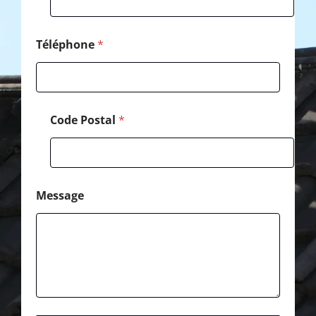
e
C
o
d
Téléphone
*
e
Code Postal
*
Message