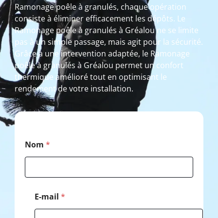
Ramonage poêle à granulés, chaque opération
consiste à éliminer efficacement les dépôts. Le
Ramonage poêle à granulés à Gréalou ne se limite
pas à un simple passage, mais agit pour la sécurité.
Grâce à une intervention adaptée, le Ramonage
poêle à granulés à Gréalou permet un confort
thermique amélioré tout en optimisant le
rendement de votre installation.
*
Nom
*
T
é
l
é
p
h
E-mail
*
o
n