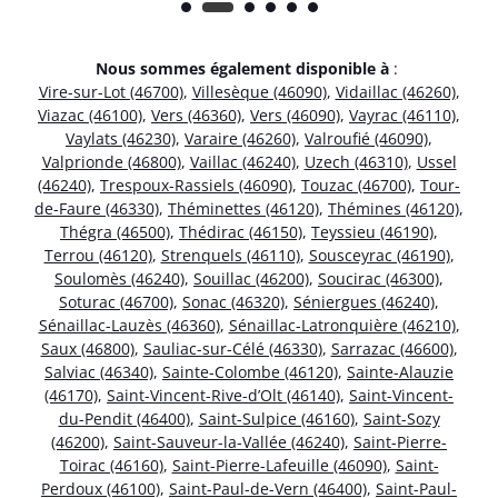
Nous sommes également disponible à
:
Vire-sur-Lot (46700)
,
Villesèque (46090)
,
Vidaillac (46260)
,
Viazac (46100)
,
Vers (46360)
,
Vers (46090)
,
Vayrac (46110)
,
Vaylats (46230)
,
Varaire (46260)
,
Valroufié (46090)
,
Valprionde (46800)
,
Vaillac (46240)
,
Uzech (46310)
,
Ussel
(46240)
,
Trespoux-Rassiels (46090)
,
Touzac (46700)
,
Tour-
de-Faure (46330)
,
Théminettes (46120)
,
Thémines (46120)
,
Thégra (46500)
,
Thédirac (46150)
,
Teyssieu (46190)
,
Terrou (46120)
,
Strenquels (46110)
,
Sousceyrac (46190)
,
Soulomès (46240)
,
Souillac (46200)
,
Soucirac (46300)
,
Soturac (46700)
,
Sonac (46320)
,
Séniergues (46240)
,
Sénaillac-Lauzès (46360)
,
Sénaillac-Latronquière (46210)
,
Saux (46800)
,
Sauliac-sur-Célé (46330)
,
Sarrazac (46600)
,
Salviac (46340)
,
Sainte-Colombe (46120)
,
Sainte-Alauzie
(46170)
,
Saint-Vincent-Rive-d’Olt (46140)
,
Saint-Vincent-
du-Pendit (46400)
,
Saint-Sulpice (46160)
,
Saint-Sozy
(46200)
,
Saint-Sauveur-la-Vallée (46240)
,
Saint-Pierre-
Toirac (46160)
,
Saint-Pierre-Lafeuille (46090)
,
Saint-
Perdoux (46100)
,
Saint-Paul-de-Vern (46400)
,
Saint-Paul-