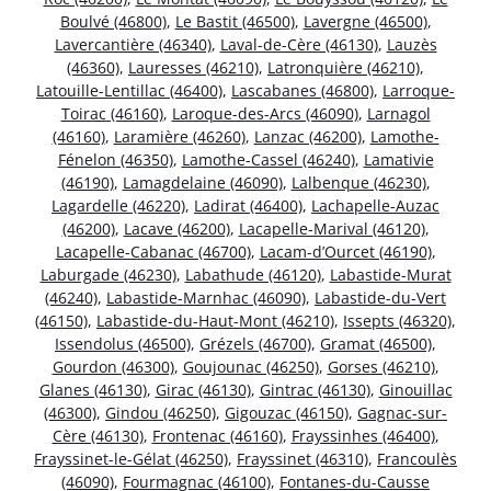
Boulvé (46800)
,
Le Bastit (46500)
,
Lavergne (46500)
,
Lavercantière (46340)
,
Laval-de-Cère (46130)
,
Lauzès
(46360)
,
Lauresses (46210)
,
Latronquière (46210)
,
Latouille-Lentillac (46400)
,
Lascabanes (46800)
,
Larroque-
Toirac (46160)
,
Laroque-des-Arcs (46090)
,
Larnagol
(46160)
,
Laramière (46260)
,
Lanzac (46200)
,
Lamothe-
Fénelon (46350)
,
Lamothe-Cassel (46240)
,
Lamativie
(46190)
,
Lamagdelaine (46090)
,
Lalbenque (46230)
,
Lagardelle (46220)
,
Ladirat (46400)
,
Lachapelle-Auzac
(46200)
,
Lacave (46200)
,
Lacapelle-Marival (46120)
,
Lacapelle-Cabanac (46700)
,
Lacam-d’Ourcet (46190)
,
Laburgade (46230)
,
Labathude (46120)
,
Labastide-Murat
(46240)
,
Labastide-Marnhac (46090)
,
Labastide-du-Vert
(46150)
,
Labastide-du-Haut-Mont (46210)
,
Issepts (46320)
,
Issendolus (46500)
,
Grézels (46700)
,
Gramat (46500)
,
Gourdon (46300)
,
Goujounac (46250)
,
Gorses (46210)
,
Glanes (46130)
,
Girac (46130)
,
Gintrac (46130)
,
Ginouillac
(46300)
,
Gindou (46250)
,
Gigouzac (46150)
,
Gagnac-sur-
Cère (46130)
,
Frontenac (46160)
,
Frayssinhes (46400)
,
Frayssinet-le-Gélat (46250)
,
Frayssinet (46310)
,
Francoulès
(46090)
,
Fourmagnac (46100)
,
Fontanes-du-Causse