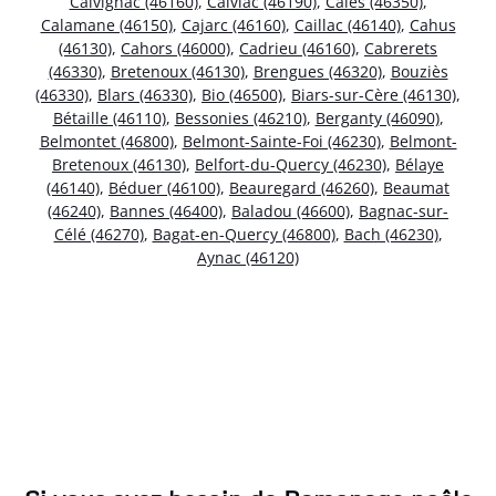
Calvignac (46160)
,
Calviac (46190)
,
Calès (46350)
,
Calamane (46150)
,
Cajarc (46160)
,
Caillac (46140)
,
Cahus
(46130)
,
Cahors (46000)
,
Cadrieu (46160)
,
Cabrerets
(46330)
,
Bretenoux (46130)
,
Brengues (46320)
,
Bouziès
(46330)
,
Blars (46330)
,
Bio (46500)
,
Biars-sur-Cère (46130)
,
Bétaille (46110)
,
Bessonies (46210)
,
Berganty (46090)
,
Belmontet (46800)
,
Belmont-Sainte-Foi (46230)
,
Belmont-
Bretenoux (46130)
,
Belfort-du-Quercy (46230)
,
Bélaye
(46140)
,
Béduer (46100)
,
Beauregard (46260)
,
Beaumat
(46240)
,
Bannes (46400)
,
Baladou (46600)
,
Bagnac-sur-
Célé (46270)
,
Bagat-en-Quercy (46800)
,
Bach (46230)
,
Aynac (46120)