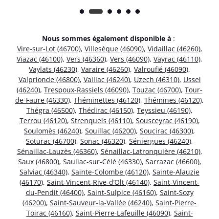
Nous sommes également disponible à
:
Vire-sur-Lot (46700)
,
Villesèque (46090)
,
Vidaillac (46260)
,
Viazac (46100)
,
Vers (46360)
,
Vers (46090)
,
Vayrac (46110)
,
Vaylats (46230)
,
Varaire (46260)
,
Valroufié (46090)
,
Valprionde (46800)
,
Vaillac (46240)
,
Uzech (46310)
,
Ussel
(46240)
,
Trespoux-Rassiels (46090)
,
Touzac (46700)
,
Tour-
de-Faure (46330)
,
Théminettes (46120)
,
Thémines (46120)
,
Thégra (46500)
,
Thédirac (46150)
,
Teyssieu (46190)
,
Terrou (46120)
,
Strenquels (46110)
,
Sousceyrac (46190)
,
Soulomès (46240)
,
Souillac (46200)
,
Soucirac (46300)
,
Soturac (46700)
,
Sonac (46320)
,
Séniergues (46240)
,
Sénaillac-Lauzès (46360)
,
Sénaillac-Latronquière (46210)
,
Saux (46800)
,
Sauliac-sur-Célé (46330)
,
Sarrazac (46600)
,
Salviac (46340)
,
Sainte-Colombe (46120)
,
Sainte-Alauzie
(46170)
,
Saint-Vincent-Rive-d’Olt (46140)
,
Saint-Vincent-
du-Pendit (46400)
,
Saint-Sulpice (46160)
,
Saint-Sozy
(46200)
,
Saint-Sauveur-la-Vallée (46240)
,
Saint-Pierre-
Toirac (46160)
,
Saint-Pierre-Lafeuille (46090)
,
Saint-