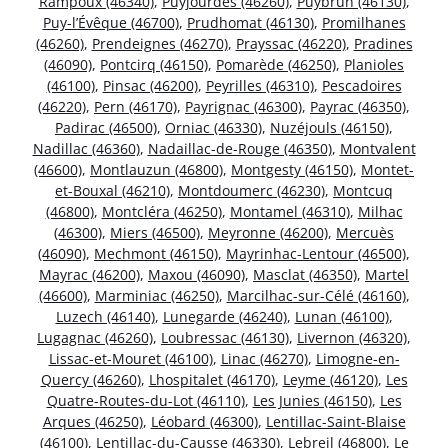
Rampoux (46340)
,
Puyjourdes (46260)
,
Puybrun (46130)
,
Puy-l’Évêque (46700)
,
Prudhomat (46130)
,
Promilhanes
(46260)
,
Prendeignes (46270)
,
Prayssac (46220)
,
Pradines
(46090)
,
Pontcirq (46150)
,
Pomarède (46250)
,
Planioles
(46100)
,
Pinsac (46200)
,
Peyrilles (46310)
,
Pescadoires
(46220)
,
Pern (46170)
,
Payrignac (46300)
,
Payrac (46350)
,
Padirac (46500)
,
Orniac (46330)
,
Nuzéjouls (46150)
,
Nadillac (46360)
,
Nadaillac-de-Rouge (46350)
,
Montvalent
(46600)
,
Montlauzun (46800)
,
Montgesty (46150)
,
Montet-
et-Bouxal (46210)
,
Montdoumerc (46230)
,
Montcuq
(46800)
,
Montcléra (46250)
,
Montamel (46310)
,
Milhac
(46300)
,
Miers (46500)
,
Meyronne (46200)
,
Mercuès
(46090)
,
Mechmont (46150)
,
Mayrinhac-Lentour (46500)
,
Mayrac (46200)
,
Maxou (46090)
,
Masclat (46350)
,
Martel
(46600)
,
Marminiac (46250)
,
Marcilhac-sur-Célé (46160)
,
Luzech (46140)
,
Lunegarde (46240)
,
Lunan (46100)
,
Lugagnac (46260)
,
Loubressac (46130)
,
Livernon (46320)
,
Lissac-et-Mouret (46100)
,
Linac (46270)
,
Limogne-en-
Quercy (46260)
,
Lhospitalet (46170)
,
Leyme (46120)
,
Les
Quatre-Routes-du-Lot (46110)
,
Les Junies (46150)
,
Les
Arques (46250)
,
Léobard (46300)
,
Lentillac-Saint-Blaise
(46100)
,
Lentillac-du-Causse (46330)
,
Lebreil (46800)
,
Le