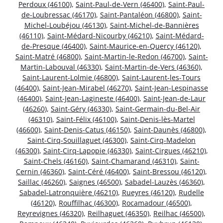
Perdoux (46100)
,
Saint-Paul-de-Vern (46400)
,
Saint-Paul-
de-Loubressac (46170)
,
Saint-Pantaléon (46800)
,
Saint-
Michel-Loubéjou (46130)
,
Saint-Michel-de-Bannières
(46110)
,
Saint-Médard-Nicourby (46210)
,
Saint-Médard-
de-Presque (46400)
,
Saint-Maurice-en-Quercy (46120)
,
Saint-Matré (46800)
,
Saint-Martin-le-Redon (46700)
,
Saint-
Martin-Labouval (46330)
,
Saint-Martin-de-Vers (46360)
,
Saint-Laurent-Lolmie (46800)
,
Saint-Laurent-les-Tours
(46400)
,
Saint-Jean-Mirabel (46270)
,
Saint-Jean-Lespinasse
(46400)
,
Saint-Jean-Lagineste (46400)
,
Saint-Jean-de-Laur
(46260)
,
Saint-Géry (46330)
,
Saint-Germain-du-Bel-Air
(46310)
,
Saint-Félix (46100)
,
Saint-Denis-lès-Martel
(46600)
,
Saint-Denis-Catus (46150)
,
Saint-Daunès (46800)
,
Saint-Cirq-Souillaguet (46300)
,
Saint-Cirq-Madelon
(46300)
,
Saint-Cirq-Lapopie (46330)
,
Saint-Cirgues (46210)
,
Saint-Chels (46160)
,
Saint-Chamarand (46310)
,
Saint-
Cernin (46360)
,
Saint-Céré (46400)
,
Saint-Bressou (46120)
,
Saillac (46260)
,
Saignes (46500)
,
Sabadel-Lauzès (46360)
,
Sabadel-Latronquière (46210)
,
Rueyres (46120)
,
Rudelle
(46120)
,
Rouffilhac (46300)
,
Rocamadour (46500)
,
Reyrevignes (46320)
,
Reilhaguet (46350)
,
Reilhac (46500)
,