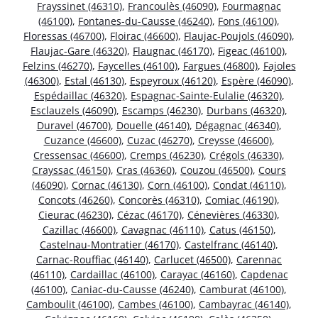
Frayssinet (46310)
,
Francoulès (46090)
,
Fourmagnac
(46100)
,
Fontanes-du-Causse (46240)
,
Fons (46100)
,
Floressas (46700)
,
Floirac (46600)
,
Flaujac-Poujols (46090)
,
Flaujac-Gare (46320)
,
Flaugnac (46170)
,
Figeac (46100)
,
Felzins (46270)
,
Faycelles (46100)
,
Fargues (46800)
,
Fajoles
(46300)
,
Estal (46130)
,
Espeyroux (46120)
,
Espère (46090)
,
Espédaillac (46320)
,
Espagnac-Sainte-Eulalie (46320)
,
Esclauzels (46090)
,
Escamps (46230)
,
Durbans (46320)
,
Duravel (46700)
,
Douelle (46140)
,
Dégagnac (46340)
,
Cuzance (46600)
,
Cuzac (46270)
,
Creysse (46600)
,
Cressensac (46600)
,
Cremps (46230)
,
Crégols (46330)
,
Crayssac (46150)
,
Cras (46360)
,
Couzou (46500)
,
Cours
(46090)
,
Cornac (46130)
,
Corn (46100)
,
Condat (46110)
,
Concots (46260)
,
Concorès (46310)
,
Comiac (46190)
,
Cieurac (46230)
,
Cézac (46170)
,
Cénevières (46330)
,
Cazillac (46600)
,
Cavagnac (46110)
,
Catus (46150)
,
Castelnau-Montratier (46170)
,
Castelfranc (46140)
,
Carnac-Rouffiac (46140)
,
Carlucet (46500)
,
Carennac
(46110)
,
Cardaillac (46100)
,
Carayac (46160)
,
Capdenac
(46100)
,
Caniac-du-Causse (46240)
,
Camburat (46100)
,
Camboulit (46100)
,
Cambes (46100)
,
Cambayrac (46140)
,