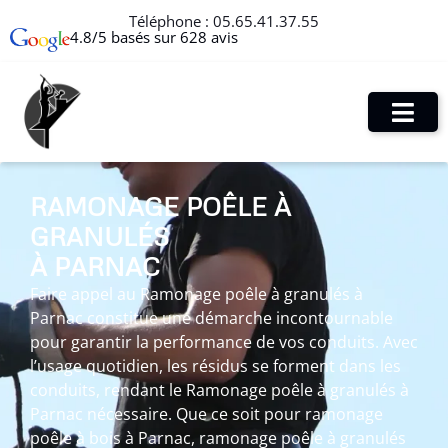
Téléphone :
05.65.41.37.55
4.8/5 basés sur 628 avis
RAMONAGE POÊLE À
GRANULÉS
À PARNAC
Faire appel au Ramonage poêle à granulés à
Parnac constitue une démarche incontournable
pour garantir la performance de vos conduits. Avec
l’usage quotidien, les résidus se forment dans les
conduits, rendant le Ramonage poêle à granulés à
Parnac nécessaire. Que ce soit pour ramonage
poêle à bois à Parnac, ramonage poêle à granulés