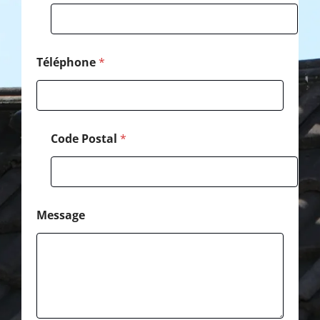
P
o
s
t
a
Téléphone
*
l
Code Postal
*
Message