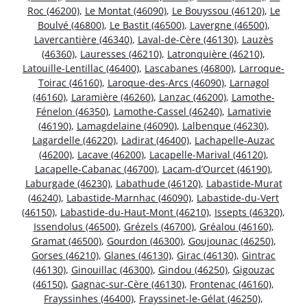
Roc (46200)
,
Le Montat (46090)
,
Le Bouyssou (46120)
,
Le
Boulvé (46800)
,
Le Bastit (46500)
,
Lavergne (46500)
,
Lavercantière (46340)
,
Laval-de-Cère (46130)
,
Lauzès
(46360)
,
Lauresses (46210)
,
Latronquière (46210)
,
Latouille-Lentillac (46400)
,
Lascabanes (46800)
,
Larroque-
Toirac (46160)
,
Laroque-des-Arcs (46090)
,
Larnagol
(46160)
,
Laramière (46260)
,
Lanzac (46200)
,
Lamothe-
Fénelon (46350)
,
Lamothe-Cassel (46240)
,
Lamativie
(46190)
,
Lamagdelaine (46090)
,
Lalbenque (46230)
,
Lagardelle (46220)
,
Ladirat (46400)
,
Lachapelle-Auzac
(46200)
,
Lacave (46200)
,
Lacapelle-Marival (46120)
,
Lacapelle-Cabanac (46700)
,
Lacam-d’Ourcet (46190)
,
Laburgade (46230)
,
Labathude (46120)
,
Labastide-Murat
(46240)
,
Labastide-Marnhac (46090)
,
Labastide-du-Vert
(46150)
,
Labastide-du-Haut-Mont (46210)
,
Issepts (46320)
,
Issendolus (46500)
,
Grézels (46700)
,
Gréalou (46160)
,
Gramat (46500)
,
Gourdon (46300)
,
Goujounac (46250)
,
Gorses (46210)
,
Glanes (46130)
,
Girac (46130)
,
Gintrac
(46130)
,
Ginouillac (46300)
,
Gindou (46250)
,
Gigouzac
(46150)
,
Gagnac-sur-Cère (46130)
,
Frontenac (46160)
,
Frayssinhes (46400)
,
Frayssinet-le-Gélat (46250)
,