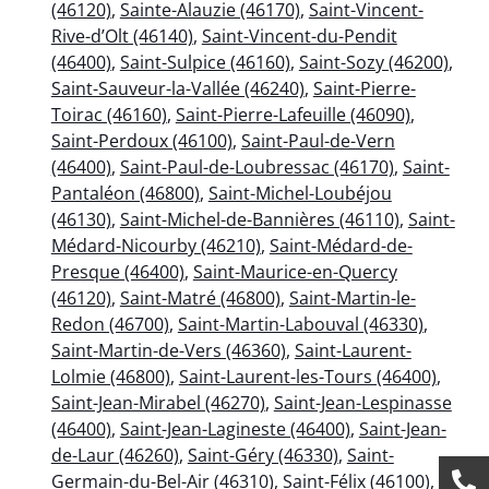
(46120)
,
Sainte-Alauzie (46170)
,
Saint-Vincent-
Rive-d’Olt (46140)
,
Saint-Vincent-du-Pendit
(46400)
,
Saint-Sulpice (46160)
,
Saint-Sozy (46200)
,
Saint-Sauveur-la-Vallée (46240)
,
Saint-Pierre-
Toirac (46160)
,
Saint-Pierre-Lafeuille (46090)
,
Saint-Perdoux (46100)
,
Saint-Paul-de-Vern
(46400)
,
Saint-Paul-de-Loubressac (46170)
,
Saint-
Pantaléon (46800)
,
Saint-Michel-Loubéjou
(46130)
,
Saint-Michel-de-Bannières (46110)
,
Saint-
Médard-Nicourby (46210)
,
Saint-Médard-de-
Presque (46400)
,
Saint-Maurice-en-Quercy
(46120)
,
Saint-Matré (46800)
,
Saint-Martin-le-
Redon (46700)
,
Saint-Martin-Labouval (46330)
,
Saint-Martin-de-Vers (46360)
,
Saint-Laurent-
Lolmie (46800)
,
Saint-Laurent-les-Tours (46400)
,
Saint-Jean-Mirabel (46270)
,
Saint-Jean-Lespinasse
(46400)
,
Saint-Jean-Lagineste (46400)
,
Saint-Jean-
de-Laur (46260)
,
Saint-Géry (46330)
,
Saint-
Germain-du-Bel-Air (46310)
,
Saint-Félix (46100)
,