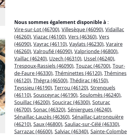
Nous sommes également disponible à
:
Vire-sur-Lot (46700)
,
Villesèque (46090)
,
Vidaillac
(46260)
,
Viazac (46100)
,
Vers (46360)
,
Vers
(46090)
,
Vayrac (46110)
,
Vaylats (46230)
,
Varaire
(46260)
,
Valroufié (46090)
,
Valprionde (46800)
,
Vaillac (46240)
,
Uzech (46310)
,
Ussel (46240)
,
Trespoux-Rassiels (46090)
,
Touzac (46700)
,
Tour-
de-Faure (46330)
,
Théminettes (46120)
,
Thémines
(46120)
,
Thégra (46500)
,
Thédirac (46150)
,
Teyssieu (46190)
,
Terrou (46120)
,
Strenquels
(46110)
,
Sousceyrac (46190)
,
Soulomès (46240)
,
Souillac (46200)
,
Soucirac (46300)
,
Soturac
(46700)
,
Sonac (46320)
,
Séniergues (46240)
,
Sénaillac-Lauzès (46360)
,
Sénaillac-Latronquière
(46210)
,
Saux (46800)
,
Sauliac-sur-Célé (46330)
,
Sarrazac (46600)
,
Salviac (46340)
,
Sainte-Colombe