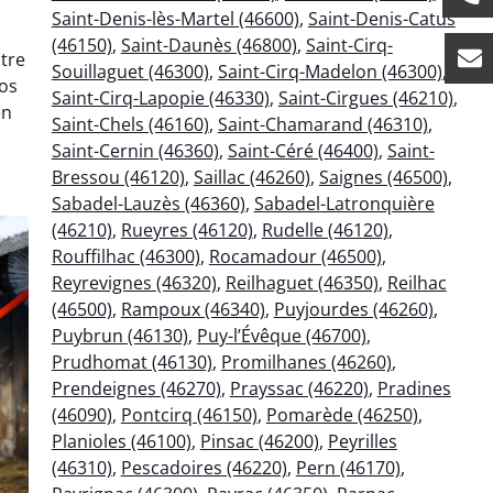
Saint-Denis-lès-Martel (46600)
,
Saint-Denis-Catus
(46150)
,
Saint-Daunès (46800)
,
Saint-Cirq-
tre
Souillaguet (46300)
,
Saint-Cirq-Madelon (46300)
,
os
Saint-Cirq-Lapopie (46330)
,
Saint-Cirgues (46210)
,
en
Saint-Chels (46160)
,
Saint-Chamarand (46310)
,
Saint-Cernin (46360)
,
Saint-Céré (46400)
,
Saint-
Bressou (46120)
,
Saillac (46260)
,
Saignes (46500)
,
Sabadel-Lauzès (46360)
,
Sabadel-Latronquière
(46210)
,
Rueyres (46120)
,
Rudelle (46120)
,
Rouffilhac (46300)
,
Rocamadour (46500)
,
Reyrevignes (46320)
,
Reilhaguet (46350)
,
Reilhac
(46500)
,
Rampoux (46340)
,
Puyjourdes (46260)
,
Puybrun (46130)
,
Puy-l’Évêque (46700)
,
Prudhomat (46130)
,
Promilhanes (46260)
,
Prendeignes (46270)
,
Prayssac (46220)
,
Pradines
(46090)
,
Pontcirq (46150)
,
Pomarède (46250)
,
Planioles (46100)
,
Pinsac (46200)
,
Peyrilles
(46310)
,
Pescadoires (46220)
,
Pern (46170)
,