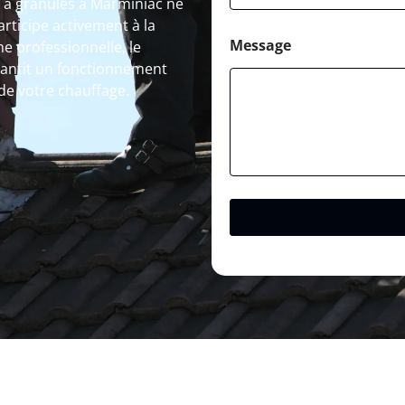
 à granulés à Marminiac ne
articipe activement à la
Message
e professionnelle, le
antit un fonctionnement
de votre chauffage.