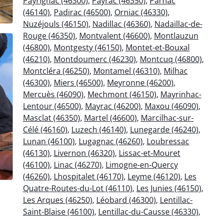
Payrignac (46300)
,
Payrac (46350)
,
Parnac
(46140)
,
Padirac (46500)
,
Orniac (46330)
,
Nuzéjouls (46150)
,
Nadillac (46360)
,
Nadaillac-de-
Rouge (46350)
,
Montvalent (46600)
,
Montlauzun
(46800)
,
Montgesty (46150)
,
Montet-et-Bouxal
(46210)
,
Montdoumerc (46230)
,
Montcuq (46800)
,
Montcléra (46250)
,
Montamel (46310)
,
Milhac
(46300)
,
Miers (46500)
,
Meyronne (46200)
,
Mercuès (46090)
,
Mechmont (46150)
,
Mayrinhac-
Lentour (46500)
,
Mayrac (46200)
,
Maxou (46090)
,
Masclat (46350)
,
Martel (46600)
,
Marcilhac-sur-
Célé (46160)
,
Luzech (46140)
,
Lunegarde (46240)
,
Lunan (46100)
,
Lugagnac (46260)
,
Loubressac
(46130)
,
Livernon (46320)
,
Lissac-et-Mouret
(46100)
,
Linac (46270)
,
Limogne-en-Quercy
(46260)
,
Lhospitalet (46170)
,
Leyme (46120)
,
Les
Quatre-Routes-du-Lot (46110)
,
Les Junies (46150)
,
Les Arques (46250)
,
Léobard (46300)
,
Lentillac-
Saint-Blaise (46100)
,
Lentillac-du-Causse (46330)
,