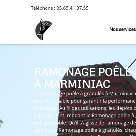
Téléphone :
05.65.41.37.55
Nos services
RAMONAGE POÊLE 
À MARMINIAC
Le Ramonage poêle à granulés à Marminiac
incontournable pour garantir la performanc
chauffage. Au fil des utilisations, les dépôts 
s’accumulent, rendant le Ramonage poêle à
indispensable. Qu’il s’agisse de ramonage d
tout autre Ramonage poêle à granulés, chaq