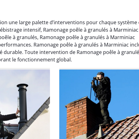
on une large palette d’interventions pour chaque système
ébistrage intensif, Ramonage poêle à granulés à Marminiac
poêle à granulés, Ramonage poêle à granulés à Marminiac
s performances. Ramonage poêle à granulés à Marminiac incl
té durable. Toute intervention de Ramonage poêle à granulé
rant le fonctionnement global.
Lavigne
Anthony Caron
ier 2026
14 juin 2025
age réalisé dans
Très bon service de ramonage
 efficace, propre et
débistrage. Le conduit était très
 surprise. Je
encrassé et tout a été nettoyé
mande.
parfaitement. Travail soigné.