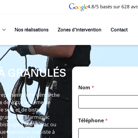
4.8/5 basés sur 628 avi
Nos réalisations
Zones d’intervention
Contact
À GRANULÉS
Nom
*
 représente une démarche
e de votre système de
de suie et de bistre
 granulés à Marminiac
Téléphone
*
ébistrage à Marminiac ou
ue opération consiste à