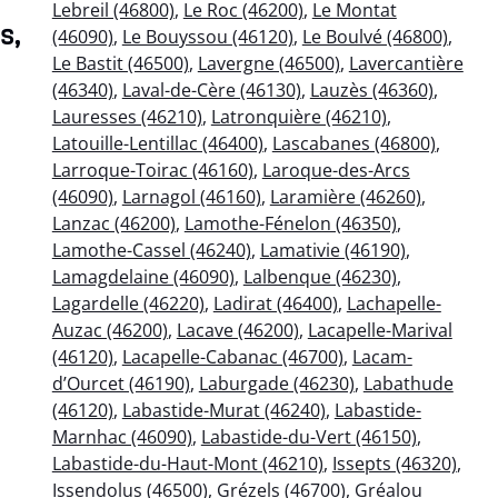
Lebreil (46800)
,
Le Roc (46200)
,
Le Montat
s,
(46090)
,
Le Bouyssou (46120)
,
Le Boulvé (46800)
,
Le Bastit (46500)
,
Lavergne (46500)
,
Lavercantière
(46340)
,
Laval-de-Cère (46130)
,
Lauzès (46360)
,
Lauresses (46210)
,
Latronquière (46210)
,
Latouille-Lentillac (46400)
,
Lascabanes (46800)
,
Larroque-Toirac (46160)
,
Laroque-des-Arcs
(46090)
,
Larnagol (46160)
,
Laramière (46260)
,
Lanzac (46200)
,
Lamothe-Fénelon (46350)
,
Lamothe-Cassel (46240)
,
Lamativie (46190)
,
Lamagdelaine (46090)
,
Lalbenque (46230)
,
Lagardelle (46220)
,
Ladirat (46400)
,
Lachapelle-
Auzac (46200)
,
Lacave (46200)
,
Lacapelle-Marival
(46120)
,
Lacapelle-Cabanac (46700)
,
Lacam-
d’Ourcet (46190)
,
Laburgade (46230)
,
Labathude
(46120)
,
Labastide-Murat (46240)
,
Labastide-
Marnhac (46090)
,
Labastide-du-Vert (46150)
,
Labastide-du-Haut-Mont (46210)
,
Issepts (46320)
,
Issendolus (46500)
,
Grézels (46700)
,
Gréalou