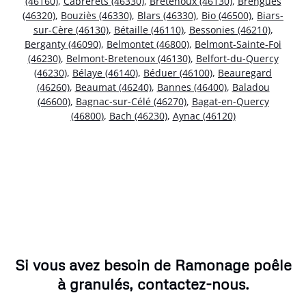
(46160)
,
Cabrerets (46330)
,
Bretenoux (46130)
,
Brengues
(46320)
,
Bouziès (46330)
,
Blars (46330)
,
Bio (46500)
,
Biars-
sur-Cère (46130)
,
Bétaille (46110)
,
Bessonies (46210)
,
Berganty (46090)
,
Belmontet (46800)
,
Belmont-Sainte-Foi
(46230)
,
Belmont-Bretenoux (46130)
,
Belfort-du-Quercy
(46230)
,
Bélaye (46140)
,
Béduer (46100)
,
Beauregard
(46260)
,
Beaumat (46240)
,
Bannes (46400)
,
Baladou
(46600)
,
Bagnac-sur-Célé (46270)
,
Bagat-en-Quercy
(46800)
,
Bach (46230)
,
Aynac (46120)
Si vous avez besoin de Ramonage poêle
à granulés, contactez-nous.