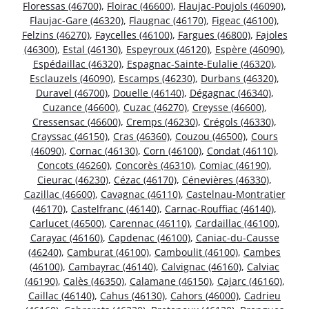
Floressas (46700)
,
Floirac (46600)
,
Flaujac-Poujols (46090)
,
Flaujac-Gare (46320)
,
Flaugnac (46170)
,
Figeac (46100)
,
Felzins (46270)
,
Faycelles (46100)
,
Fargues (46800)
,
Fajoles
(46300)
,
Estal (46130)
,
Espeyroux (46120)
,
Espère (46090)
,
Espédaillac (46320)
,
Espagnac-Sainte-Eulalie (46320)
,
Esclauzels (46090)
,
Escamps (46230)
,
Durbans (46320)
,
Duravel (46700)
,
Douelle (46140)
,
Dégagnac (46340)
,
Cuzance (46600)
,
Cuzac (46270)
,
Creysse (46600)
,
Cressensac (46600)
,
Cremps (46230)
,
Crégols (46330)
,
Crayssac (46150)
,
Cras (46360)
,
Couzou (46500)
,
Cours
(46090)
,
Cornac (46130)
,
Corn (46100)
,
Condat (46110)
,
Concots (46260)
,
Concorès (46310)
,
Comiac (46190)
,
Cieurac (46230)
,
Cézac (46170)
,
Cénevières (46330)
,
Cazillac (46600)
,
Cavagnac (46110)
,
Castelnau-Montratier
(46170)
,
Castelfranc (46140)
,
Carnac-Rouffiac (46140)
,
Carlucet (46500)
,
Carennac (46110)
,
Cardaillac (46100)
,
Carayac (46160)
,
Capdenac (46100)
,
Caniac-du-Causse
(46240)
,
Camburat (46100)
,
Camboulit (46100)
,
Cambes
(46100)
,
Cambayrac (46140)
,
Calvignac (46160)
,
Calviac
(46190)
,
Calès (46350)
,
Calamane (46150)
,
Cajarc (46160)
,
Caillac (46140)
,
Cahus (46130)
,
Cahors (46000)
,
Cadrieu