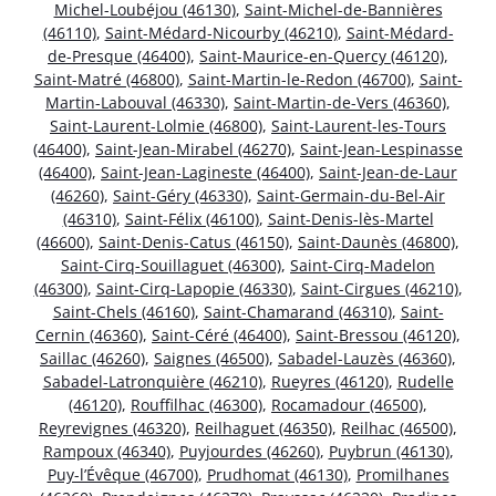
Michel-Loubéjou (46130)
,
Saint-Michel-de-Bannières
(46110)
,
Saint-Médard-Nicourby (46210)
,
Saint-Médard-
de-Presque (46400)
,
Saint-Maurice-en-Quercy (46120)
,
Saint-Matré (46800)
,
Saint-Martin-le-Redon (46700)
,
Saint-
Martin-Labouval (46330)
,
Saint-Martin-de-Vers (46360)
,
Saint-Laurent-Lolmie (46800)
,
Saint-Laurent-les-Tours
(46400)
,
Saint-Jean-Mirabel (46270)
,
Saint-Jean-Lespinasse
(46400)
,
Saint-Jean-Lagineste (46400)
,
Saint-Jean-de-Laur
(46260)
,
Saint-Géry (46330)
,
Saint-Germain-du-Bel-Air
(46310)
,
Saint-Félix (46100)
,
Saint-Denis-lès-Martel
(46600)
,
Saint-Denis-Catus (46150)
,
Saint-Daunès (46800)
,
Saint-Cirq-Souillaguet (46300)
,
Saint-Cirq-Madelon
(46300)
,
Saint-Cirq-Lapopie (46330)
,
Saint-Cirgues (46210)
,
Saint-Chels (46160)
,
Saint-Chamarand (46310)
,
Saint-
Cernin (46360)
,
Saint-Céré (46400)
,
Saint-Bressou (46120)
,
Saillac (46260)
,
Saignes (46500)
,
Sabadel-Lauzès (46360)
,
Sabadel-Latronquière (46210)
,
Rueyres (46120)
,
Rudelle
(46120)
,
Rouffilhac (46300)
,
Rocamadour (46500)
,
Reyrevignes (46320)
,
Reilhaguet (46350)
,
Reilhac (46500)
,
Rampoux (46340)
,
Puyjourdes (46260)
,
Puybrun (46130)
,
Puy-l’Évêque (46700)
,
Prudhomat (46130)
,
Promilhanes