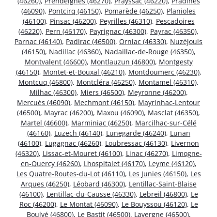
(46260)
,
Prendeignes (46270)
,
Prayssac (46220)
,
Pradines
(46090)
,
Pontcirq (46150)
,
Pomarède (46250)
,
Planioles
(46100)
,
Pinsac (46200)
,
Peyrilles (46310)
,
Pescadoires
(46220)
,
Pern (46170)
,
Payrignac (46300)
,
Payrac (46350)
,
Parnac (46140)
,
Padirac (46500)
,
Orniac (46330)
,
Nuzéjouls
(46150)
,
Nadillac (46360)
,
Nadaillac-de-Rouge (46350)
,
Montvalent (46600)
,
Montlauzun (46800)
,
Montgesty
(46150)
,
Montet-et-Bouxal (46210)
,
Montdoumerc (46230)
,
Montcuq (46800)
,
Montcléra (46250)
,
Montamel (46310)
,
Milhac (46300)
,
Miers (46500)
,
Meyronne (46200)
,
Mercuès (46090)
,
Mechmont (46150)
,
Mayrinhac-Lentour
(46500)
,
Mayrac (46200)
,
Maxou (46090)
,
Masclat (46350)
,
Martel (46600)
,
Marminiac (46250)
,
Marcilhac-sur-Célé
(46160)
,
Luzech (46140)
,
Lunegarde (46240)
,
Lunan
(46100)
,
Lugagnac (46260)
,
Loubressac (46130)
,
Livernon
(46320)
,
Lissac-et-Mouret (46100)
,
Linac (46270)
,
Limogne-
en-Quercy (46260)
,
Lhospitalet (46170)
,
Leyme (46120)
,
Les Quatre-Routes-du-Lot (46110)
,
Les Junies (46150)
,
Les
Arques (46250)
,
Léobard (46300)
,
Lentillac-Saint-Blaise
(46100)
,
Lentillac-du-Causse (46330)
,
Lebreil (46800)
,
Le
Roc (46200)
,
Le Montat (46090)
,
Le Bouyssou (46120)
,
Le
Boulvé (46800)
,
Le Bastit (46500)
,
Lavergne (46500)
,