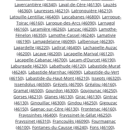
Lavercantière (46340)
,
Laval-de-Cère (46130)
,
Lauzès
(46360)
,
Lauresses (46210)
,
Latronquière (46210)
,
Latouille-Lentillac (46400)
,
Lascabanes (46800)
,
Larroque-
Toirac (46160)
,
Laroque-des-Arcs (46090)
,
Larnagol
(46160)
,
Laramière (46260)
,
Lanzac (46200)
,
Lamothe-
Fénelon (46350)
,
Lamothe-Cassel (46240)
,
Lamativie
(46190)
,
Lamagdelaine (46090)
,
Lalbenque (46230)
,
Lagardelle (46220)
,
Ladirat (46400)
,
Lachapelle-Auzac
(46200)
,
Lacave (46200)
,
Lacapelle-Marival (46120)
,
Lacapelle-Cabanac (46700)
,
Lacam-d’Ourcet (46190)
,
Laburgade (46230)
,
Labathude (46120)
,
Labastide-Murat
(46240)
,
Labastide-Marnhac (46090)
,
Labastide-du-Vert
(46150)
,
Labastide-du-Haut-Mont (46210)
,
Issepts (46320)
,
Issendolus (46500)
,
Grézels (46700)
,
Gréalou (46160)
,
Gramat (46500)
,
Gourdon (46300)
,
Goujounac (46250)
,
Gorses (46210)
,
Glanes (46130)
,
Girac (46130)
,
Gintrac
(46130)
,
Ginouillac (46300)
,
Gindou (46250)
,
Gigouzac
(46150)
,
Gagnac-sur-Cère (46130)
,
Frontenac (46160)
,
Frayssinhes (46400)
,
Frayssinet-le-Gélat (46250)
,
Frayssinet (46310)
,
Francoulès (46090)
,
Fourmagnac
(46100)
,
Fontanes-du-Causse (46240)
,
Fons (46100)
,