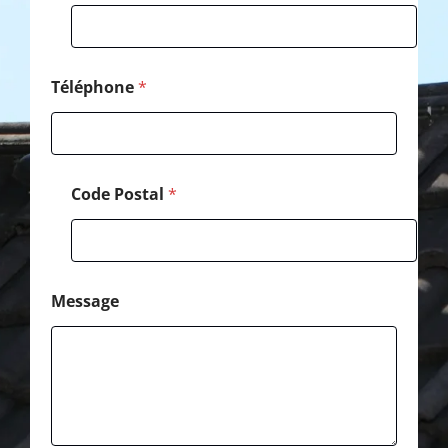
o
m
Téléphone
*
Code Postal
*
Message