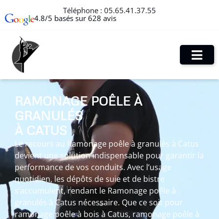
Téléphone :
05.65.41.37.55
4.8/5 basés sur 628 avis
RAMONAGE POÊLE À
GRANULÉS
À CATUS
Le recours au Ramonage poêle à granulés à Catus
devient une solution indispensable pour garantir la
performance de vos conduits. Avec l’usage
quotidien, les dépôts de suie et de bistre
s’accumulent, rendant le Ramonage poêle à
granulés à Catus nécessaire. Que ce soit pour
ramonage poêle à bois à Catus, ramonage poêle à