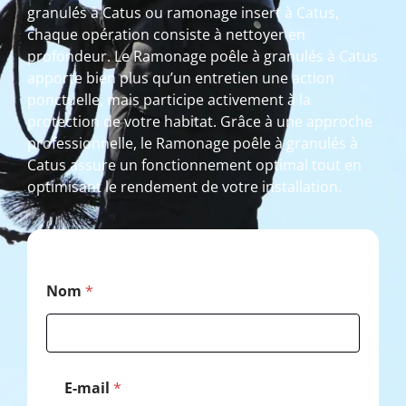
granulés à Catus ou ramonage insert à Catus,
chaque opération consiste à nettoyer en
profondeur. Le Ramonage poêle à granulés à Catus
apporte bien plus qu’un entretien une action
ponctuelle, mais participe activement à la
protection de votre habitat. Grâce à une approche
professionnelle, le Ramonage poêle à granulés à
Catus assure un fonctionnement optimal tout en
optimisant le rendement de votre installation.
C
Nom
*
o
d
e
N
o
m
E-mail
*
N