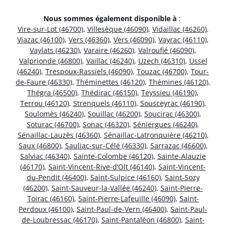
Nous sommes également disponible à
:
Vire-sur-Lot (46700)
,
Villesèque (46090)
,
Vidaillac (46260)
,
Viazac (46100)
,
Vers (46360)
,
Vers (46090)
,
Vayrac (46110)
,
Vaylats (46230)
,
Varaire (46260)
,
Valroufié (46090)
,
Valprionde (46800)
,
Vaillac (46240)
,
Uzech (46310)
,
Ussel
(46240)
,
Trespoux-Rassiels (46090)
,
Touzac (46700)
,
Tour-
de-Faure (46330)
,
Théminettes (46120)
,
Thémines (46120)
,
Thégra (46500)
,
Thédirac (46150)
,
Teyssieu (46190)
,
Terrou (46120)
,
Strenquels (46110)
,
Sousceyrac (46190)
,
Soulomès (46240)
,
Souillac (46200)
,
Soucirac (46300)
,
Soturac (46700)
,
Sonac (46320)
,
Séniergues (46240)
,
Sénaillac-Lauzès (46360)
,
Sénaillac-Latronquière (46210)
,
Saux (46800)
,
Sauliac-sur-Célé (46330)
,
Sarrazac (46600)
,
Salviac (46340)
,
Sainte-Colombe (46120)
,
Sainte-Alauzie
(46170)
,
Saint-Vincent-Rive-d’Olt (46140)
,
Saint-Vincent-
du-Pendit (46400)
,
Saint-Sulpice (46160)
,
Saint-Sozy
(46200)
,
Saint-Sauveur-la-Vallée (46240)
,
Saint-Pierre-
Toirac (46160)
,
Saint-Pierre-Lafeuille (46090)
,
Saint-
Perdoux (46100)
,
Saint-Paul-de-Vern (46400)
,
Saint-Paul-
de-Loubressac (46170)
,
Saint-Pantaléon (46800)
,
Saint-