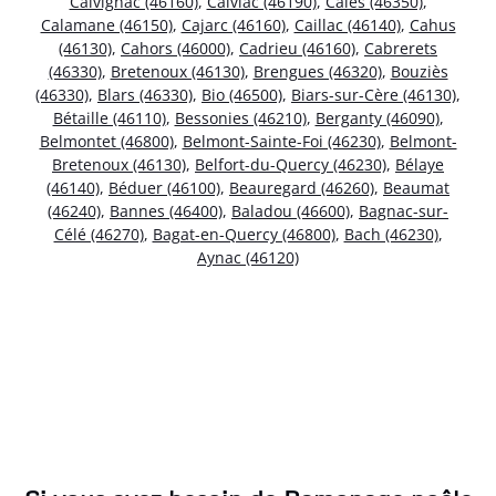
Calvignac (46160)
,
Calviac (46190)
,
Calès (46350)
,
Calamane (46150)
,
Cajarc (46160)
,
Caillac (46140)
,
Cahus
(46130)
,
Cahors (46000)
,
Cadrieu (46160)
,
Cabrerets
(46330)
,
Bretenoux (46130)
,
Brengues (46320)
,
Bouziès
(46330)
,
Blars (46330)
,
Bio (46500)
,
Biars-sur-Cère (46130)
,
Bétaille (46110)
,
Bessonies (46210)
,
Berganty (46090)
,
Belmontet (46800)
,
Belmont-Sainte-Foi (46230)
,
Belmont-
Bretenoux (46130)
,
Belfort-du-Quercy (46230)
,
Bélaye
(46140)
,
Béduer (46100)
,
Beauregard (46260)
,
Beaumat
(46240)
,
Bannes (46400)
,
Baladou (46600)
,
Bagnac-sur-
Célé (46270)
,
Bagat-en-Quercy (46800)
,
Bach (46230)
,
Aynac (46120)