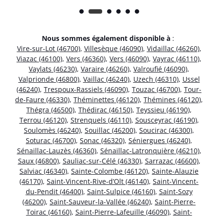
Nous sommes également disponible à
:
Vire-sur-Lot (46700)
,
Villesèque (46090)
,
Vidaillac (46260)
,
Viazac (46100)
,
Vers (46360)
,
Vers (46090)
,
Vayrac (46110)
,
Vaylats (46230)
,
Varaire (46260)
,
Valroufié (46090)
,
Valprionde (46800)
,
Vaillac (46240)
,
Uzech (46310)
,
Ussel
(46240)
,
Trespoux-Rassiels (46090)
,
Touzac (46700)
,
Tour-
de-Faure (46330)
,
Théminettes (46120)
,
Thémines (46120)
,
Thégra (46500)
,
Thédirac (46150)
,
Teyssieu (46190)
,
Terrou (46120)
,
Strenquels (46110)
,
Sousceyrac (46190)
,
Soulomès (46240)
,
Souillac (46200)
,
Soucirac (46300)
,
Soturac (46700)
,
Sonac (46320)
,
Séniergues (46240)
,
Sénaillac-Lauzès (46360)
,
Sénaillac-Latronquière (46210)
,
Saux (46800)
,
Sauliac-sur-Célé (46330)
,
Sarrazac (46600)
,
Salviac (46340)
,
Sainte-Colombe (46120)
,
Sainte-Alauzie
(46170)
,
Saint-Vincent-Rive-d’Olt (46140)
,
Saint-Vincent-
du-Pendit (46400)
,
Saint-Sulpice (46160)
,
Saint-Sozy
(46200)
,
Saint-Sauveur-la-Vallée (46240)
,
Saint-Pierre-
Toirac (46160)
,
Saint-Pierre-Lafeuille (46090)
,
Saint-