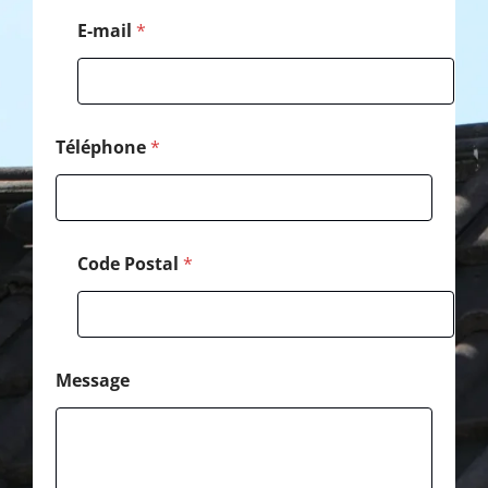
é
l
E-mail
*
é
p
h
o
n
e
Téléphone
*
Code Postal
*
Message