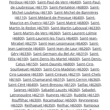
Perdoux (46100)
,
Saint-Paul-de-Vern (46400)
,
Saint-Paul-
de-Loubressac (46170)
,
Saint-Pantaléon (46800)
,
Saint-
Michel-Loubéjou (46130)
,
Saint-Michel-de-Bannières
(46110)
,
Saint-Médard-de-Presque (46400)
,
Saint-
Maurice-en-Quercy (46120)
,
Saint-Matré (46800)
,
Saint-
Martin-le-Redon (46700)
,
Saint-Martin-Labouval (46330)
,
Saint-Martin-de-Vers (46360)
,
Saint-Laurent-Lolmie
(46800)
,
Saint-Laurent-les-Tours (46400)
,
Saint-Jean-
Mirabel (46270)
,
Saint-Jean-Lespinasse (46400)
,
Saint-
Jean-Lagineste (46400)
,
Saint-Jean-de-Laur (46260)
,
Saint-
Géry (46330)
,
Saint-Germain-du-Bel-Air (46310)
,
Saint-
Félix (46100)
,
Saint-Denis-lès-Martel (46600)
,
Saint-Denis-
Catus (46150)
,
Saint-Daunès (46800)
,
Saint-Cirq-
Souillaguet (46300)
,
Saint-Cirq-Madelon (46300)
,
Saint-
Cirq-Lapopie (46330)
,
Saint-Cirgues (46210)
,
Saint-Chels
(46160)
,
Saint-Chamarand (46310)
,
Saint-Cernin (46360)
,
Saint-Céré (46400)
,
Saint-Bressou (46120)
,
Saillac (46260)
,
Saignes (46500)
,
Sabadel-Lauzès (46360)
,
Sabadel-
Latronquière (46210)
,
Rueyres (46120)
,
Rudelle (46120)
,
Rouffilhac (46300)
,
Rocamadour (46500)
,
Reyrevignes
(46320)
,
Reilhaguet (46350)
,
Reilhac (46500)
,
Rampoux