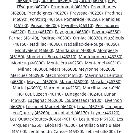
(46340)
,
Puyjourdes (46260)
,
Puybrun (46130)
,
Puy-
l’Évêque (46700)
,
Prudhomat (46130)
,
Promilhanes
(46260)
,
Prendeignes (46270)
,
Prayssac (46220)
,
Pradines
(46090)
,
Pontcirq (46150)
,
Pomarède (46250)
,
Planioles
(46100)
,
Pinsac (46200)
,
Peyrilles (46310)
,
Pescadoires
(46220)
,
Pern (46170)
,
Payrignac (46300)
,
Payrac (46350)
,
Parnac (46140)
,
Padirac (46500)
,
Orniac (46330)
,
Nuzéjouls
(46150)
,
Nadillac (46360)
,
Nadaillac-de-Rouge (46350)
,
Montvalent (46600)
,
Montlauzun (46800)
,
Montgesty
(46150)
,
Montet-et-Bouxal (46210)
,
Montdoumerc (46230)
,
Montcuq (46800)
,
Montcléra (46250)
,
Montamel (46310)
,
Milhac (46300)
,
Miers (46500)
,
Meyronne (46200)
,
Mercuès (46090)
,
Mechmont (46150)
,
Mayrinhac-Lentour
(46500)
,
Mayrac (46200)
,
Maxou (46090)
,
Masclat (46350)
,
Martel (46600)
,
Marminiac (46250)
,
Marcilhac-sur-Célé
(46160)
,
Luzech (46140)
,
Lunegarde (46240)
,
Lunan
(46100)
,
Lugagnac (46260)
,
Loubressac (46130)
,
Livernon
(46320)
,
Lissac-et-Mouret (46100)
,
Linac (46270)
,
Limogne-
en-Quercy (46260)
,
Lhospitalet (46170)
,
Leyme (46120)
,
Les Quatre-Routes-du-Lot (46110)
,
Les Junies (46150)
,
Les
Arques (46250)
,
Léobard (46300)
,
Lentillac-Saint-Blaise
(46100)
,
Lentillac-du-Causse (46330)
,
Lebreil (46800)
,
Le