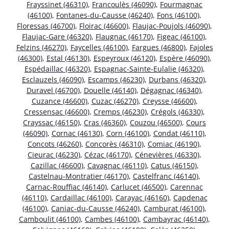
Frayssinet (46310)
,
Francoulès (46090)
,
Fourmagnac
(46100)
,
Fontanes-du-Causse (46240)
,
Fons (46100)
,
Floressas (46700)
,
Floirac (46600)
,
Flaujac-Poujols (46090)
,
Flaujac-Gare (46320)
,
Flaugnac (46170)
,
Figeac (46100)
,
Felzins (46270)
,
Faycelles (46100)
,
Fargues (46800)
,
Fajoles
(46300)
,
Estal (46130)
,
Espeyroux (46120)
,
Espère (46090)
,
Espédaillac (46320)
,
Espagnac-Sainte-Eulalie (46320)
,
Esclauzels (46090)
,
Escamps (46230)
,
Durbans (46320)
,
Duravel (46700)
,
Douelle (46140)
,
Dégagnac (46340)
,
Cuzance (46600)
,
Cuzac (46270)
,
Creysse (46600)
,
Cressensac (46600)
,
Cremps (46230)
,
Crégols (46330)
,
Crayssac (46150)
,
Cras (46360)
,
Couzou (46500)
,
Cours
(46090)
,
Cornac (46130)
,
Corn (46100)
,
Condat (46110)
,
Concots (46260)
,
Concorès (46310)
,
Comiac (46190)
,
Cieurac (46230)
,
Cézac (46170)
,
Cénevières (46330)
,
Cazillac (46600)
,
Cavagnac (46110)
,
Catus (46150)
,
Castelnau-Montratier (46170)
,
Castelfranc (46140)
,
Carnac-Rouffiac (46140)
,
Carlucet (46500)
,
Carennac
(46110)
,
Cardaillac (46100)
,
Carayac (46160)
,
Capdenac
(46100)
,
Caniac-du-Causse (46240)
,
Camburat (46100)
,
Camboulit (46100)
,
Cambes (46100)
,
Cambayrac (46140)
,