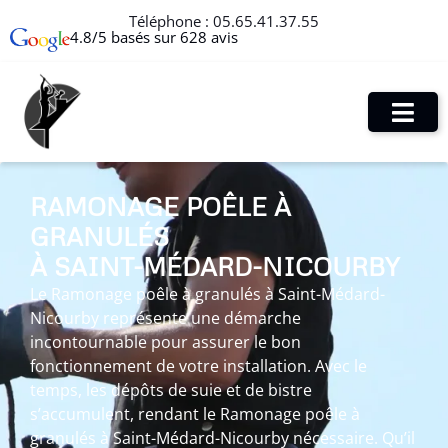
Téléphone :
05.65.41.37.55
4.8/5 basés sur 628 avis
RAMONAGE POÊLE À
GRANULÉS
À SAINT-MÉDARD-NICOURBY
Le Ramonage poêle à granulés à Saint-Médard-
Nicourby représente une démarche
incontournable pour assurer le bon
fonctionnement de votre installation. Avec le
temps, les dépôts de suie et de bistre
s’accumulent, rendant le Ramonage poêle à
granulés à Saint-Médard-Nicourby nécessaire. Qu’il