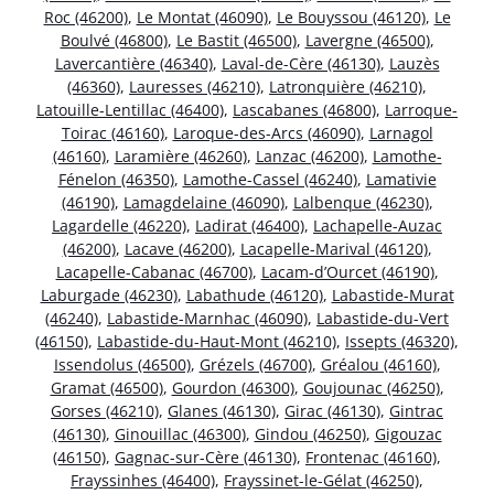
Roc (46200)
,
Le Montat (46090)
,
Le Bouyssou (46120)
,
Le
Boulvé (46800)
,
Le Bastit (46500)
,
Lavergne (46500)
,
Lavercantière (46340)
,
Laval-de-Cère (46130)
,
Lauzès
(46360)
,
Lauresses (46210)
,
Latronquière (46210)
,
Latouille-Lentillac (46400)
,
Lascabanes (46800)
,
Larroque-
Toirac (46160)
,
Laroque-des-Arcs (46090)
,
Larnagol
(46160)
,
Laramière (46260)
,
Lanzac (46200)
,
Lamothe-
Fénelon (46350)
,
Lamothe-Cassel (46240)
,
Lamativie
(46190)
,
Lamagdelaine (46090)
,
Lalbenque (46230)
,
Lagardelle (46220)
,
Ladirat (46400)
,
Lachapelle-Auzac
(46200)
,
Lacave (46200)
,
Lacapelle-Marival (46120)
,
Lacapelle-Cabanac (46700)
,
Lacam-d’Ourcet (46190)
,
Laburgade (46230)
,
Labathude (46120)
,
Labastide-Murat
(46240)
,
Labastide-Marnhac (46090)
,
Labastide-du-Vert
(46150)
,
Labastide-du-Haut-Mont (46210)
,
Issepts (46320)
,
Issendolus (46500)
,
Grézels (46700)
,
Gréalou (46160)
,
Gramat (46500)
,
Gourdon (46300)
,
Goujounac (46250)
,
Gorses (46210)
,
Glanes (46130)
,
Girac (46130)
,
Gintrac
(46130)
,
Ginouillac (46300)
,
Gindou (46250)
,
Gigouzac
(46150)
,
Gagnac-sur-Cère (46130)
,
Frontenac (46160)
,
Frayssinhes (46400)
,
Frayssinet-le-Gélat (46250)
,