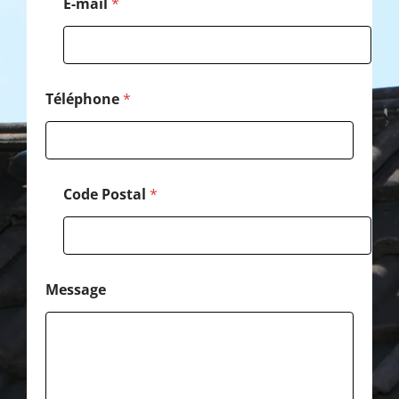
E-mail
*
e
C
o
d
e
Téléphone
*
Code Postal
*
Message