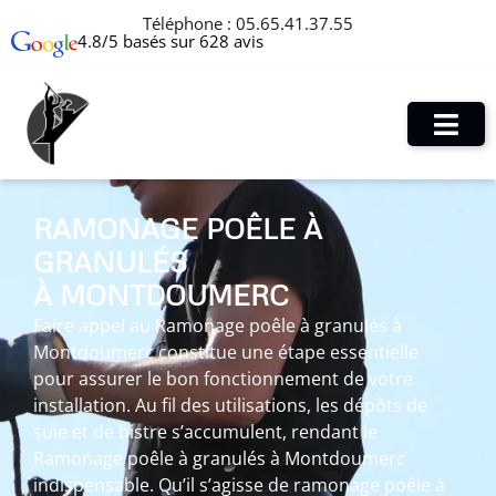
Téléphone :
05.65.41.37.55
4.8/5 basés sur 628 avis
RAMONAGE POÊLE À
GRANULÉS
À MONTDOUMERC
Faire appel au Ramonage poêle à granulés à
Montdoumerc constitue une étape essentielle
pour assurer le bon fonctionnement de votre
installation. Au fil des utilisations, les dépôts de
suie et de bistre s’accumulent, rendant le
Ramonage poêle à granulés à Montdoumerc
indispensable. Qu’il s’agisse de ramonage poêle à