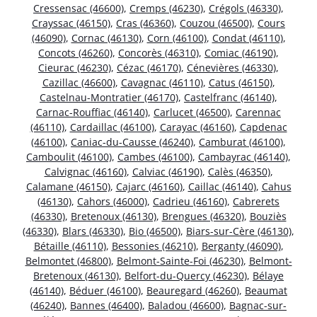
Cressensac (46600)
,
Cremps (46230)
,
Crégols (46330)
,
Crayssac (46150)
,
Cras (46360)
,
Couzou (46500)
,
Cours
(46090)
,
Cornac (46130)
,
Corn (46100)
,
Condat (46110)
,
Concots (46260)
,
Concorès (46310)
,
Comiac (46190)
,
Cieurac (46230)
,
Cézac (46170)
,
Cénevières (46330)
,
Cazillac (46600)
,
Cavagnac (46110)
,
Catus (46150)
,
Castelnau-Montratier (46170)
,
Castelfranc (46140)
,
Carnac-Rouffiac (46140)
,
Carlucet (46500)
,
Carennac
(46110)
,
Cardaillac (46100)
,
Carayac (46160)
,
Capdenac
(46100)
,
Caniac-du-Causse (46240)
,
Camburat (46100)
,
Camboulit (46100)
,
Cambes (46100)
,
Cambayrac (46140)
,
Calvignac (46160)
,
Calviac (46190)
,
Calès (46350)
,
Calamane (46150)
,
Cajarc (46160)
,
Caillac (46140)
,
Cahus
(46130)
,
Cahors (46000)
,
Cadrieu (46160)
,
Cabrerets
(46330)
,
Bretenoux (46130)
,
Brengues (46320)
,
Bouziès
(46330)
,
Blars (46330)
,
Bio (46500)
,
Biars-sur-Cère (46130)
,
Bétaille (46110)
,
Bessonies (46210)
,
Berganty (46090)
,
Belmontet (46800)
,
Belmont-Sainte-Foi (46230)
,
Belmont-
Bretenoux (46130)
,
Belfort-du-Quercy (46230)
,
Bélaye
(46140)
,
Béduer (46100)
,
Beauregard (46260)
,
Beaumat
(46240)
,
Bannes (46400)
,
Baladou (46600)
,
Bagnac-sur-