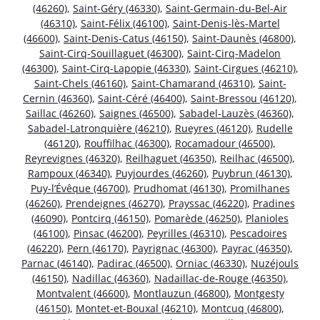
(46260)
,
Saint-Géry (46330)
,
Saint-Germain-du-Bel-Air
(46310)
,
Saint-Félix (46100)
,
Saint-Denis-lès-Martel
(46600)
,
Saint-Denis-Catus (46150)
,
Saint-Daunès (46800)
,
Saint-Cirq-Souillaguet (46300)
,
Saint-Cirq-Madelon
(46300)
,
Saint-Cirq-Lapopie (46330)
,
Saint-Cirgues (46210)
,
Saint-Chels (46160)
,
Saint-Chamarand (46310)
,
Saint-
Cernin (46360)
,
Saint-Céré (46400)
,
Saint-Bressou (46120)
,
Saillac (46260)
,
Saignes (46500)
,
Sabadel-Lauzès (46360)
,
Sabadel-Latronquière (46210)
,
Rueyres (46120)
,
Rudelle
(46120)
,
Rouffilhac (46300)
,
Rocamadour (46500)
,
Reyrevignes (46320)
,
Reilhaguet (46350)
,
Reilhac (46500)
,
Rampoux (46340)
,
Puyjourdes (46260)
,
Puybrun (46130)
,
Puy-l’Évêque (46700)
,
Prudhomat (46130)
,
Promilhanes
(46260)
,
Prendeignes (46270)
,
Prayssac (46220)
,
Pradines
(46090)
,
Pontcirq (46150)
,
Pomarède (46250)
,
Planioles
(46100)
,
Pinsac (46200)
,
Peyrilles (46310)
,
Pescadoires
(46220)
,
Pern (46170)
,
Payrignac (46300)
,
Payrac (46350)
,
Parnac (46140)
,
Padirac (46500)
,
Orniac (46330)
,
Nuzéjouls
(46150)
,
Nadillac (46360)
,
Nadaillac-de-Rouge (46350)
,
Montvalent (46600)
,
Montlauzun (46800)
,
Montgesty
(46150)
,
Montet-et-Bouxal (46210)
,
Montcuq (46800)
,