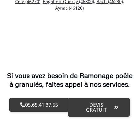
Célé (46270)
,
Bagat-en-Quercy (46800)
,
Bach (46230)
,
Aynac (46120)
Si vous avez besoin de Ramonage poêle
à granulés, faites appel à nos services.
05.65.41.37.55
DEVIS
GRATUIT