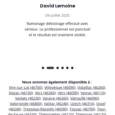
David Lemoine
09 juillet 2025
Ramonage débistrage effectué avec
T
s
sérieux. Le professionnel est ponctuel
et le résultat est vraiment visible.
e
Nous sommes également disponible à
:
Vire-sur-Lot (46700)
,
Villesèque (46090)
,
Vidaillac (46260)
,
Viazac (46100)
,
Vers (46360)
,
Vers (46090)
,
Vayrac (46110)
,
Vaylats (46230)
,
Varaire (46260)
,
Valroufié (46090)
,
Valprionde (46800)
,
Vaillac (46240)
,
Uzech (46310)
,
Ussel
(46240)
,
Trespoux-Rassiels (46090)
,
Touzac (46700)
,
Tour-
de-Faure (46330)
,
Théminettes (46120)
,
Thémines (46120)
,