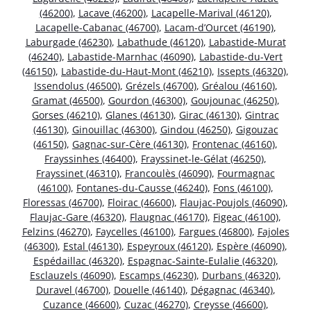
(46200)
,
Lacave (46200)
,
Lacapelle-Marival (46120)
,
Lacapelle-Cabanac (46700)
,
Lacam-d’Ourcet (46190)
,
Laburgade (46230)
,
Labathude (46120)
,
Labastide-Murat
(46240)
,
Labastide-Marnhac (46090)
,
Labastide-du-Vert
(46150)
,
Labastide-du-Haut-Mont (46210)
,
Issepts (46320)
,
Issendolus (46500)
,
Grézels (46700)
,
Gréalou (46160)
,
Gramat (46500)
,
Gourdon (46300)
,
Goujounac (46250)
,
Gorses (46210)
,
Glanes (46130)
,
Girac (46130)
,
Gintrac
(46130)
,
Ginouillac (46300)
,
Gindou (46250)
,
Gigouzac
(46150)
,
Gagnac-sur-Cère (46130)
,
Frontenac (46160)
,
Frayssinhes (46400)
,
Frayssinet-le-Gélat (46250)
,
Frayssinet (46310)
,
Francoulès (46090)
,
Fourmagnac
(46100)
,
Fontanes-du-Causse (46240)
,
Fons (46100)
,
Floressas (46700)
,
Floirac (46600)
,
Flaujac-Poujols (46090)
,
Flaujac-Gare (46320)
,
Flaugnac (46170)
,
Figeac (46100)
,
Felzins (46270)
,
Faycelles (46100)
,
Fargues (46800)
,
Fajoles
(46300)
,
Estal (46130)
,
Espeyroux (46120)
,
Espère (46090)
,
Espédaillac (46320)
,
Espagnac-Sainte-Eulalie (46320)
,
Esclauzels (46090)
,
Escamps (46230)
,
Durbans (46320)
,
Duravel (46700)
,
Douelle (46140)
,
Dégagnac (46340)
,
Cuzance (46600)
,
Cuzac (46270)
,
Creysse (46600)
,