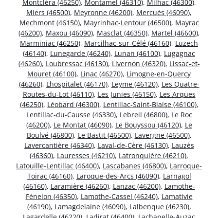
Montcléra (46250)
,
Montamel (46310)
,
Milhac (46300)
,
Miers (46500)
,
Meyronne (46200)
,
Mercuès (46090)
,
Mechmont (46150)
,
Mayrinhac-Lentour (46500)
,
Mayrac
(46200)
,
Maxou (46090)
,
Masclat (46350)
,
Martel (46600)
,
Marminiac (46250)
,
Marcilhac-sur-Célé (46160)
,
Luzech
(46140)
,
Lunegarde (46240)
,
Lunan (46100)
,
Lugagnac
(46260)
,
Loubressac (46130)
,
Livernon (46320)
,
Lissac-et-
Mouret (46100)
,
Linac (46270)
,
Limogne-en-Quercy
(46260)
,
Lhospitalet (46170)
,
Leyme (46120)
,
Les Quatre-
Routes-du-Lot (46110)
,
Les Junies (46150)
,
Les Arques
(46250)
,
Léobard (46300)
,
Lentillac-Saint-Blaise (46100)
,
Lentillac-du-Causse (46330)
,
Lebreil (46800)
,
Le Roc
(46200)
,
Le Montat (46090)
,
Le Bouyssou (46120)
,
Le
Boulvé (46800)
,
Le Bastit (46500)
,
Lavergne (46500)
,
Lavercantière (46340)
,
Laval-de-Cère (46130)
,
Lauzès
(46360)
,
Lauresses (46210)
,
Latronquière (46210)
,
Latouille-Lentillac (46400)
,
Lascabanes (46800)
,
Larroque-
Toirac (46160)
,
Laroque-des-Arcs (46090)
,
Larnagol
(46160)
,
Laramière (46260)
,
Lanzac (46200)
,
Lamothe-
Fénelon (46350)
,
Lamothe-Cassel (46240)
,
Lamativie
(46190)
,
Lamagdelaine (46090)
,
Lalbenque (46230)
,
Lagardelle (46220)
,
Ladirat (46400)
,
Lachapelle-Auzac