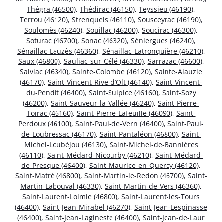
Thégra (46500)
,
Thédirac (46150)
,
Teyssieu (46190)
,
Terrou (46120)
,
Strenquels (46110)
,
Sousceyrac (46190)
,
Soulomès (46240)
,
Souillac (46200)
,
Soucirac (46300)
,
Soturac (46700)
,
Sonac (46320)
,
Séniergues (46240)
,
Sénaillac-Lauzès (46360)
,
Sénaillac-Latronquière (46210)
,
Saux (46800)
,
Sauliac-sur-Célé (46330)
,
Sarrazac (46600)
,
Salviac (46340)
,
Sainte-Colombe (46120)
,
Sainte-Alauzie
(46170)
,
Saint-Vincent-Rive-d’Olt (46140)
,
Saint-Vincent-
du-Pendit (46400)
,
Saint-Sulpice (46160)
,
Saint-Sozy
(46200)
,
Saint-Sauveur-la-Vallée (46240)
,
Saint-Pierre-
Toirac (46160)
,
Saint-Pierre-Lafeuille (46090)
,
Saint-
Perdoux (46100)
,
Saint-Paul-de-Vern (46400)
,
Saint-Paul-
de-Loubressac (46170)
,
Saint-Pantaléon (46800)
,
Saint-
Michel-Loubéjou (46130)
,
Saint-Michel-de-Bannières
(46110)
,
Saint-Médard-Nicourby (46210)
,
Saint-Médard-
de-Presque (46400)
,
Saint-Maurice-en-Quercy (46120)
,
Saint-Matré (46800)
,
Saint-Martin-le-Redon (46700)
,
Saint-
Martin-Labouval (46330)
,
Saint-Martin-de-Vers (46360)
,
Saint-Laurent-Lolmie (46800)
,
Saint-Laurent-les-Tours
(46400)
,
Saint-Jean-Mirabel (46270)
,
Saint-Jean-Lespinasse
(46400)
,
Saint-Jean-Lagineste (46400)
,
Saint-Jean-de-Laur