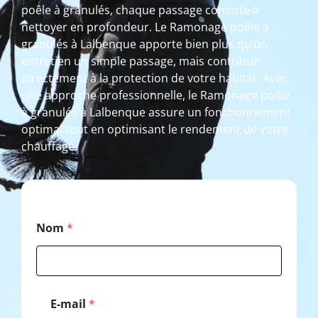
poêle à granulés, chaque passage consiste à
nettoyer en profondeur. Le Ramonage poêle à
granulés à Lalbenque apporte bien plus qu’un
entretien un simple passage, mais contribue
directement à la protection de votre habitat. Avec
une approche professionnelle, le Ramonage poêle
à granulés à Lalbenque assure un fonctionnement
optimal tout en optimisant le rendement de votre
chauffage.
P
Nom
*
o
s
t
a
l
T
E-mail
*
é