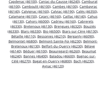
Capdenac (46100)
,
Caniac-du-Causse (46240)
,
Camburat
(46100)
,
Camboulit (46100)
,
Cambes (46100)
,
Cambayrac
(46140)
,
Calvignac (46160)
,
Calviac (46190)
,
Calès (46350)
,
Calamane (46150)
,
Cajarc (46160)
,
Caillac (46140)
,
Cahus
(46130)
,
Cahors (46000)
,
Cadrieu (46160)
,
Cabrerets
(46330)
,
Bretenoux (46130)
,
Brengues (46320)
,
Bouziès
(46330)
,
Blars (46330)
,
Bio (46500)
,
Biars-sur-Cère (46130)
,
Bétaille (46110)
,
Bessonies (46210)
,
Berganty (46090)
,
Belmontet (46800)
,
Belmont-Sainte-Foi (46230)
,
Belmont-
Bretenoux (46130)
,
Belfort-du-Quercy (46230)
,
Bélaye
(46140)
,
Béduer (46100)
,
Beauregard (46260)
,
Beaumat
(46240)
,
Bannes (46400)
,
Baladou (46600)
,
Bagnac-sur-
Célé (46270)
,
Bagat-en-Quercy (46800)
,
Bach (46230)
,
Aynac (46120)