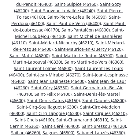
du-Pendit (46400)
,
Saint-Sulpice (46160)
,
Saint-Sozy
(46200)
,
Saint-Sauveur-la-Vallée (46240)
,
Saint-Pierre-
Toirac (46160)
,
Saint-Pierre-Lafeuille (46090)
,
Saint-
Perdoux (46100)
,
Saint-Paul-de-Vern (46400)
,
Saint-Paul-
de-Loubressac (46170)
,
Saint-Pantaléon (46800)
,
Saint-
Michel-Loubéjou (46130)
,
Saint-Michel-de-Bannières
(46110)
,
Saint-Médard-Nicourby (46210)
,
Saint-Médard-
de-Presque (46400)
,
Saint-Maurice-en-Quercy (46120)
,
Saint-Matré (46800)
,
Saint-Martin-le-Redon (46700)
,
Saint-
Martin-Labouval (46330)
,
Saint-Martin-de-Vers (46360)
,
Saint-Laurent-Lolmie (46800)
,
Saint-Laurent-les-Tours
(46400)
,
Saint-Jean-Mirabel (46270)
,
Saint-Jean-Lespinasse
(46400)
,
Saint-Jean-Lagineste (46400)
,
Saint-Jean-de-Laur
(46260)
,
Saint-Géry (46330)
,
Saint-Germain-du-Bel-Air
(46310)
,
Saint-Félix (46100)
,
Saint-Denis-lès-Martel
(46600)
,
Saint-Denis-Catus (46150)
,
Saint-Daunès (46800)
,
Saint-Cirq-Souillaguet (46300)
,
Saint-Cirq-Madelon
(46300)
,
Saint-Cirq-Lapopie (46330)
,
Saint-Cirgues (46210)
,
Saint-Chels (46160)
,
Saint-Chamarand (46310)
,
Saint-
Cernin (46360)
,
Saint-Céré (46400)
,
Saint-Bressou (46120)
,
Saillac (46260)
,
Saignes (46500)
,
Sabadel-Lauzès (46360)
,