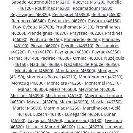
Sabadel-Latronquière (46210)
,
Rueyres (46120)
,
Rudelle
(46120)
,
Rouffilhac (46300)
,
Rocamadour (46500)
,
Reyrevignes (46320)
,
Reilhaguet (46350)
,
Reilhac (46500)
,
Rampoux (46340)
,
Puyjourdes (46260)
,
Puybrun (46130)
,
Puy-l’Évêque (46700)
,
Prudhomat (46130)
,
Promilhanes
(46260)
,
Prendeignes (46270)
,
Prayssac (46220)
,
Pradines
(46090)
,
Pontcirq (46150)
,
Pomarède (46250)
,
Planioles
(46100)
,
Pinsac (46200)
,
Peyrilles (46310)
,
Pescadoires
(46220)
,
Pern (46170)
,
Payrignac (46300)
,
Payrac (46350)
,
Parnac (46140)
,
Padirac (46500)
,
Orniac (46330)
,
Nuzéjouls
(46150)
,
Nadillac (46360)
,
Nadaillac-de-Rouge (46350)
,
Montvalent (46600)
,
Montlauzun (46800)
,
Montgesty
(46150)
,
Montet-et-Bouxal (46210)
,
Montdoumerc (46230)
,
Montcuq (46800)
,
Montcléra (46250)
,
Montamel (46310)
,
Milhac (46300)
,
Miers (46500)
,
Meyronne (46200)
,
Mercuès (46090)
,
Mechmont (46150)
,
Mayrinhac-Lentour
(46500)
,
Mayrac (46200)
,
Maxou (46090)
,
Masclat (46350)
,
Martel (46600)
,
Marminiac (46250)
,
Marcilhac-sur-Célé
(46160)
,
Luzech (46140)
,
Lunegarde (46240)
,
Lunan
(46100)
,
Lugagnac (46260)
,
Loubressac (46130)
,
Livernon
(46320)
,
Lissac-et-Mouret (46100)
,
Linac (46270)
,
Limogne-
en-Quercy (46260)
,
Lhospitalet (46170)
,
Leyme (46120)
,