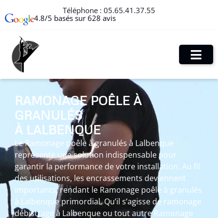
Téléphone :
05.65.41.37.55
4.8/5 basés sur 628 avis
RAMONAGE POÊLE À
GRANULÉS
À LALBENQUE
Le Ramonage poêle à granulés à Lalbenque
représente une solution indispensable pour
garantir la performance de votre installation. Au fil
des utilisations, les encrassements deviennent
importants, rendant le Ramonage poêle à granulés
à Lalbenque primordial. Qu’il s’agisse de ramonage
débistrage à Lalbenque ou tout autre Ramonage