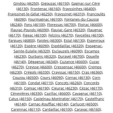
Gindou (46250)
,
Gigouzac (46150)
,
Gagnac-sur-Cère
(46130)
,
Frontenac (46160)
,
Frayssinhes (46400)
,
Frayssinet-le-Gélat (46250)
,
Frayssinet (46310)
,
Francoulès
(46090)
,
Fourmagnac (46100)
,
Fontanes-du-Causse
(46240)
,
Fons (46100)
,
Floressas (46700)
,
Floirac (46600)
,
Flaujac-Poujols (46090)
,
Flaujac-Gare (46320)
,
Flaugnac
(46170)
,
Figeac (46100)
,
Felzins (46270)
,
Faycelles (46100)
,
Fargues (46800)
,
Fajoles (46300)
,
Estal (46130)
,
Espeyroux
(46120)
,
Espère (46090)
,
Espédaillac (46320)
,
Espagnac-
Sainte-Eulalie (46320)
,
Esclauzels (46090)
,
Escamps
(46230)
,
Durbans (46320)
,
Duravel (46700)
,
Douelle
(46140)
,
Dégagnac (46340)
,
Cuzance (46600)
,
Cuzac
(46270)
,
Creysse (46600)
,
Cressensac (46600)
,
Cremps
(46230)
,
Crégols (46330)
,
Crayssac (46150)
,
Cras (46360)
,
Couzou (46500)
,
Cours (46090)
,
Cornac (46130)
,
Corn
(46100)
,
Condat (46110)
,
Concots (46260)
,
Concorès
(46310)
,
Comiac (46190)
,
Cieurac (46230)
,
Cézac (46170)
,
Cénevières (46330)
,
Cazillac (46600)
,
Cavagnac (46110)
,
Catus (46150)
,
Castelnau-Montratier (46170)
,
Castelfranc
(46140)
,
Carnac-Rouffiac (46140)
,
Carlucet (46500)
,
Carennac (46110)
,
Cardaillac (46100)
,
Carayac (46160)
,