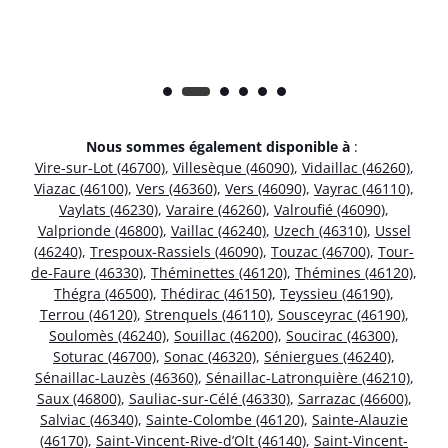
Nous sommes également disponible à
:
Vire-sur-Lot (46700)
,
Villesèque (46090)
,
Vidaillac (46260)
,
Viazac (46100)
,
Vers (46360)
,
Vers (46090)
,
Vayrac (46110)
,
Vaylats (46230)
,
Varaire (46260)
,
Valroufié (46090)
,
Valprionde (46800)
,
Vaillac (46240)
,
Uzech (46310)
,
Ussel
(46240)
,
Trespoux-Rassiels (46090)
,
Touzac (46700)
,
Tour-
de-Faure (46330)
,
Théminettes (46120)
,
Thémines (46120)
,
Thégra (46500)
,
Thédirac (46150)
,
Teyssieu (46190)
,
Terrou (46120)
,
Strenquels (46110)
,
Sousceyrac (46190)
,
Soulomès (46240)
,
Souillac (46200)
,
Soucirac (46300)
,
Soturac (46700)
,
Sonac (46320)
,
Séniergues (46240)
,
Sénaillac-Lauzès (46360)
,
Sénaillac-Latronquière (46210)
,
Saux (46800)
,
Sauliac-sur-Célé (46330)
,
Sarrazac (46600)
,
Salviac (46340)
,
Sainte-Colombe (46120)
,
Sainte-Alauzie
(46170)
,
Saint-Vincent-Rive-d’Olt (46140)
,
Saint-Vincent-