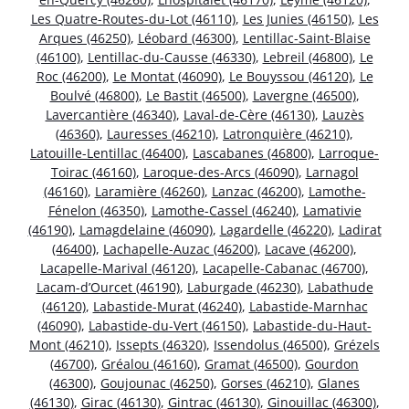
Les Quatre-Routes-du-Lot (46110)
,
Les Junies (46150)
,
Les
Arques (46250)
,
Léobard (46300)
,
Lentillac-Saint-Blaise
(46100)
,
Lentillac-du-Causse (46330)
,
Lebreil (46800)
,
Le
Roc (46200)
,
Le Montat (46090)
,
Le Bouyssou (46120)
,
Le
Boulvé (46800)
,
Le Bastit (46500)
,
Lavergne (46500)
,
Lavercantière (46340)
,
Laval-de-Cère (46130)
,
Lauzès
(46360)
,
Lauresses (46210)
,
Latronquière (46210)
,
Latouille-Lentillac (46400)
,
Lascabanes (46800)
,
Larroque-
Toirac (46160)
,
Laroque-des-Arcs (46090)
,
Larnagol
(46160)
,
Laramière (46260)
,
Lanzac (46200)
,
Lamothe-
Fénelon (46350)
,
Lamothe-Cassel (46240)
,
Lamativie
(46190)
,
Lamagdelaine (46090)
,
Lagardelle (46220)
,
Ladirat
(46400)
,
Lachapelle-Auzac (46200)
,
Lacave (46200)
,
Lacapelle-Marival (46120)
,
Lacapelle-Cabanac (46700)
,
Lacam-d’Ourcet (46190)
,
Laburgade (46230)
,
Labathude
(46120)
,
Labastide-Murat (46240)
,
Labastide-Marnhac
(46090)
,
Labastide-du-Vert (46150)
,
Labastide-du-Haut-
Mont (46210)
,
Issepts (46320)
,
Issendolus (46500)
,
Grézels
(46700)
,
Gréalou (46160)
,
Gramat (46500)
,
Gourdon
(46300)
,
Goujounac (46250)
,
Gorses (46210)
,
Glanes
(46130)
,
Girac (46130)
,
Gintrac (46130)
,
Ginouillac (46300)
,