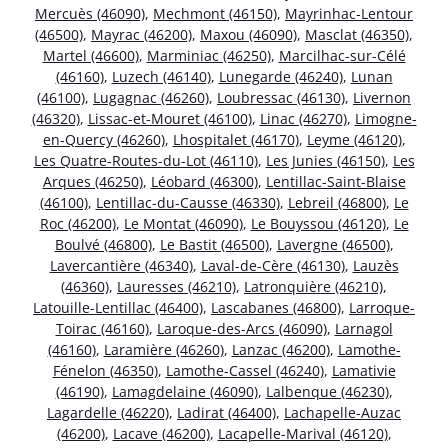
Mercuès (46090)
,
Mechmont (46150)
,
Mayrinhac-Lentour
(46500)
,
Mayrac (46200)
,
Maxou (46090)
,
Masclat (46350)
,
Martel (46600)
,
Marminiac (46250)
,
Marcilhac-sur-Célé
(46160)
,
Luzech (46140)
,
Lunegarde (46240)
,
Lunan
(46100)
,
Lugagnac (46260)
,
Loubressac (46130)
,
Livernon
(46320)
,
Lissac-et-Mouret (46100)
,
Linac (46270)
,
Limogne-
en-Quercy (46260)
,
Lhospitalet (46170)
,
Leyme (46120)
,
Les Quatre-Routes-du-Lot (46110)
,
Les Junies (46150)
,
Les
Arques (46250)
,
Léobard (46300)
,
Lentillac-Saint-Blaise
(46100)
,
Lentillac-du-Causse (46330)
,
Lebreil (46800)
,
Le
Roc (46200)
,
Le Montat (46090)
,
Le Bouyssou (46120)
,
Le
Boulvé (46800)
,
Le Bastit (46500)
,
Lavergne (46500)
,
Lavercantière (46340)
,
Laval-de-Cère (46130)
,
Lauzès
(46360)
,
Lauresses (46210)
,
Latronquière (46210)
,
Latouille-Lentillac (46400)
,
Lascabanes (46800)
,
Larroque-
Toirac (46160)
,
Laroque-des-Arcs (46090)
,
Larnagol
(46160)
,
Laramière (46260)
,
Lanzac (46200)
,
Lamothe-
Fénelon (46350)
,
Lamothe-Cassel (46240)
,
Lamativie
(46190)
,
Lamagdelaine (46090)
,
Lalbenque (46230)
,
Lagardelle (46220)
,
Ladirat (46400)
,
Lachapelle-Auzac
(46200)
,
Lacave (46200)
,
Lacapelle-Marival (46120)
,