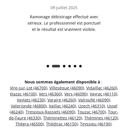
09 juillet 2025
Ramonage débistrage effectué avec
T
s
sérieux. Le professionnel est ponctuel
et le résultat est vraiment visible.
e
Nous sommes également disponible à
:
Vire-sur-Lot (46700)
,
Villesèque (46090)
,
Vidaillac (46260)
,
Viazac (46100)
,
Vers (46360)
,
Vers (46090)
,
Vayrac (46110)
,
Vaylats (46230)
,
Varaire (46260)
,
Valroufié (46090)
,
Valprionde (46800)
,
Vaillac (46240)
,
Uzech (46310)
,
Ussel
(46240)
,
Trespoux-Rassiels (46090)
,
Touzac (46700)
,
Tour-
de-Faure (46330)
,
Théminettes (46120)
,
Thémines (46120)
,
Thégra (46500)
,
Thédirac (46150)
,
Teyssieu (46190)
,