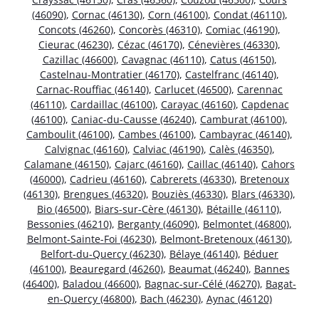
(46090)
,
Cornac (46130)
,
Corn (46100)
,
Condat (46110)
,
Concots (46260)
,
Concorès (46310)
,
Comiac (46190)
,
Cieurac (46230)
,
Cézac (46170)
,
Cénevières (46330)
,
Cazillac (46600)
,
Cavagnac (46110)
,
Catus (46150)
,
Castelnau-Montratier (46170)
,
Castelfranc (46140)
,
Carnac-Rouffiac (46140)
,
Carlucet (46500)
,
Carennac
(46110)
,
Cardaillac (46100)
,
Carayac (46160)
,
Capdenac
(46100)
,
Caniac-du-Causse (46240)
,
Camburat (46100)
,
Camboulit (46100)
,
Cambes (46100)
,
Cambayrac (46140)
,
Calvignac (46160)
,
Calviac (46190)
,
Calès (46350)
,
Calamane (46150)
,
Cajarc (46160)
,
Caillac (46140)
,
Cahors
(46000)
,
Cadrieu (46160)
,
Cabrerets (46330)
,
Bretenoux
(46130)
,
Brengues (46320)
,
Bouziès (46330)
,
Blars (46330)
,
Bio (46500)
,
Biars-sur-Cère (46130)
,
Bétaille (46110)
,
Bessonies (46210)
,
Berganty (46090)
,
Belmontet (46800)
,
Belmont-Sainte-Foi (46230)
,
Belmont-Bretenoux (46130)
,
Belfort-du-Quercy (46230)
,
Bélaye (46140)
,
Béduer
(46100)
,
Beauregard (46260)
,
Beaumat (46240)
,
Bannes
(46400)
,
Baladou (46600)
,
Bagnac-sur-Célé (46270)
,
Bagat-
en-Quercy (46800)
,
Bach (46230)
,
Aynac (46120)