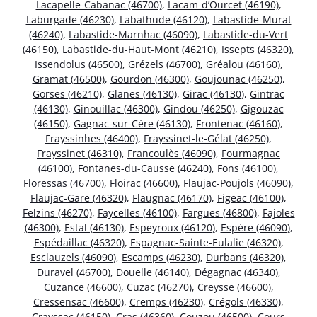
Lacapelle-Cabanac (46700)
,
Lacam-d’Ourcet (46190)
,
Laburgade (46230)
,
Labathude (46120)
,
Labastide-Murat
(46240)
,
Labastide-Marnhac (46090)
,
Labastide-du-Vert
(46150)
,
Labastide-du-Haut-Mont (46210)
,
Issepts (46320)
,
Issendolus (46500)
,
Grézels (46700)
,
Gréalou (46160)
,
Gramat (46500)
,
Gourdon (46300)
,
Goujounac (46250)
,
Gorses (46210)
,
Glanes (46130)
,
Girac (46130)
,
Gintrac
(46130)
,
Ginouillac (46300)
,
Gindou (46250)
,
Gigouzac
(46150)
,
Gagnac-sur-Cère (46130)
,
Frontenac (46160)
,
Frayssinhes (46400)
,
Frayssinet-le-Gélat (46250)
,
Frayssinet (46310)
,
Francoulès (46090)
,
Fourmagnac
(46100)
,
Fontanes-du-Causse (46240)
,
Fons (46100)
,
Floressas (46700)
,
Floirac (46600)
,
Flaujac-Poujols (46090)
,
Flaujac-Gare (46320)
,
Flaugnac (46170)
,
Figeac (46100)
,
Felzins (46270)
,
Faycelles (46100)
,
Fargues (46800)
,
Fajoles
(46300)
,
Estal (46130)
,
Espeyroux (46120)
,
Espère (46090)
,
Espédaillac (46320)
,
Espagnac-Sainte-Eulalie (46320)
,
Esclauzels (46090)
,
Escamps (46230)
,
Durbans (46320)
,
Duravel (46700)
,
Douelle (46140)
,
Dégagnac (46340)
,
Cuzance (46600)
,
Cuzac (46270)
,
Creysse (46600)
,
Cressensac (46600)
,
Cremps (46230)
,
Crégols (46330)
,
Crayssac (46150)
,
Cras (46360)
,
Couzou (46500)
,
Cours