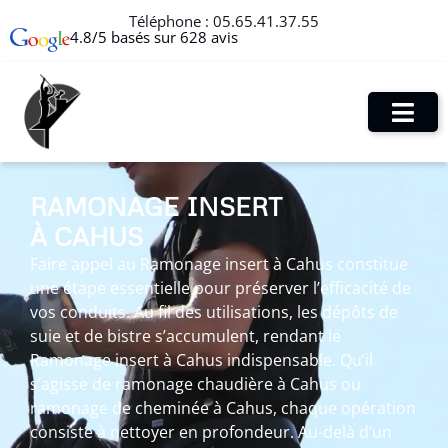
Téléphone :
05.65.41.37.55
4.8/5 basés sur 628 avis
RAMONAGE INSERT
À CAHUS
Faire appel au Ramonage insert à Cahus constitue
une étape essentielle pour préserver l’efficacité de
vos conduits. Au fil des utilisations, les dépôts de
suie et de bistre s’accumulent, rendant le
Ramonage insert à Cahus indispensable. Qu’il
s’agisse de ramonage chaudière à Cahus ou
ramonage de cheminée à Cahus, chaque opération
consiste à nettoyer en profondeur. Au-delà d’un