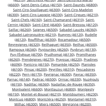
(46600)
,
Saint-Denis-Catus (46150)
,
Saint-Daunès (46800)
,
Saint-Cirq-Souillaguet (46300)
,
Saint-Cirq-Madelon
(46300)
,
Saint-Cirq-Lapopie (46330)
,
Saint-Cirgues (46210)
,
Saint-Chels (46160)
,
Saint-Chamarand (46310)
,
Saint-
Cernin (46360)
,
Saint-Céré (46400)
,
Saint-Bressou (46120)
,
Saillac (46260)
,
Saignes (46500)
,
Sabadel-Lauzès (46360)
,
Sabadel-Latronquière (46210)
,
Rueyres (46120)
,
Rudelle
(46120)
,
Rouffilhac (46300)
,
Rocamadour (46500)
,
Reyrevignes (46320)
,
Reilhaguet (46350)
,
Reilhac (46500)
,
Rampoux (46340)
,
Puyjourdes (46260)
,
Puybrun (46130)
,
Puy-l’Évêque (46700)
,
Prudhomat (46130)
,
Promilhanes
(46260)
,
Prendeignes (46270)
,
Prayssac (46220)
,
Pradines
(46090)
,
Pontcirq (46150)
,
Pomarède (46250)
,
Planioles
(46100)
,
Pinsac (46200)
,
Peyrilles (46310)
,
Pescadoires
(46220)
,
Pern (46170)
,
Payrignac (46300)
,
Payrac (46350)
,
Parnac (46140)
,
Padirac (46500)
,
Orniac (46330)
,
Nuzéjouls
(46150)
,
Nadillac (46360)
,
Nadaillac-de-Rouge (46350)
,
Montvalent (46600)
,
Montlauzun (46800)
,
Montgesty
(46150)
,
Montet-et-Bouxal (46210)
,
Montdoumerc (46230)
,
Montcuq (46800)
,
Montcléra (46250)
,
Montamel (46310)
,
Milhac (46300)
,
Miers (46500)
,
Meyronne (46200)
,