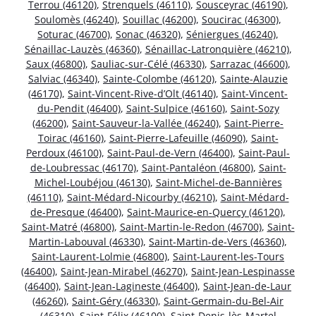
Terrou (46120)
,
Strenquels (46110)
,
Sousceyrac (46190)
,
Soulomès (46240)
,
Souillac (46200)
,
Soucirac (46300)
,
Soturac (46700)
,
Sonac (46320)
,
Séniergues (46240)
,
Sénaillac-Lauzès (46360)
,
Sénaillac-Latronquière (46210)
,
Saux (46800)
,
Sauliac-sur-Célé (46330)
,
Sarrazac (46600)
,
Salviac (46340)
,
Sainte-Colombe (46120)
,
Sainte-Alauzie
(46170)
,
Saint-Vincent-Rive-d’Olt (46140)
,
Saint-Vincent-
du-Pendit (46400)
,
Saint-Sulpice (46160)
,
Saint-Sozy
(46200)
,
Saint-Sauveur-la-Vallée (46240)
,
Saint-Pierre-
Toirac (46160)
,
Saint-Pierre-Lafeuille (46090)
,
Saint-
Perdoux (46100)
,
Saint-Paul-de-Vern (46400)
,
Saint-Paul-
de-Loubressac (46170)
,
Saint-Pantaléon (46800)
,
Saint-
Michel-Loubéjou (46130)
,
Saint-Michel-de-Bannières
(46110)
,
Saint-Médard-Nicourby (46210)
,
Saint-Médard-
de-Presque (46400)
,
Saint-Maurice-en-Quercy (46120)
,
Saint-Matré (46800)
,
Saint-Martin-le-Redon (46700)
,
Saint-
Martin-Labouval (46330)
,
Saint-Martin-de-Vers (46360)
,
Saint-Laurent-Lolmie (46800)
,
Saint-Laurent-les-Tours
(46400)
,
Saint-Jean-Mirabel (46270)
,
Saint-Jean-Lespinasse
(46400)
,
Saint-Jean-Lagineste (46400)
,
Saint-Jean-de-Laur
(46260)
,
Saint-Géry (46330)
,
Saint-Germain-du-Bel-Air
(46310)
,
Saint-Félix (46100)
,
Saint-Denis-lès-Martel