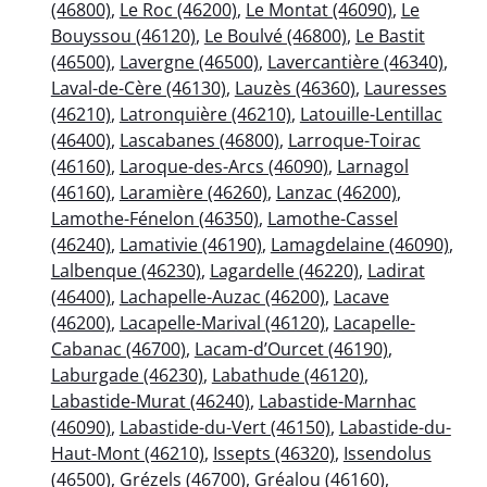
(46800)
,
Le Roc (46200)
,
Le Montat (46090)
,
Le
Bouyssou (46120)
,
Le Boulvé (46800)
,
Le Bastit
(46500)
,
Lavergne (46500)
,
Lavercantière (46340)
,
Laval-de-Cère (46130)
,
Lauzès (46360)
,
Lauresses
(46210)
,
Latronquière (46210)
,
Latouille-Lentillac
(46400)
,
Lascabanes (46800)
,
Larroque-Toirac
(46160)
,
Laroque-des-Arcs (46090)
,
Larnagol
(46160)
,
Laramière (46260)
,
Lanzac (46200)
,
Lamothe-Fénelon (46350)
,
Lamothe-Cassel
(46240)
,
Lamativie (46190)
,
Lamagdelaine (46090)
,
Lalbenque (46230)
,
Lagardelle (46220)
,
Ladirat
(46400)
,
Lachapelle-Auzac (46200)
,
Lacave
(46200)
,
Lacapelle-Marival (46120)
,
Lacapelle-
Cabanac (46700)
,
Lacam-d’Ourcet (46190)
,
Laburgade (46230)
,
Labathude (46120)
,
Labastide-Murat (46240)
,
Labastide-Marnhac
(46090)
,
Labastide-du-Vert (46150)
,
Labastide-du-
Haut-Mont (46210)
,
Issepts (46320)
,
Issendolus
(46500)
,
Grézels (46700)
,
Gréalou (46160)
,