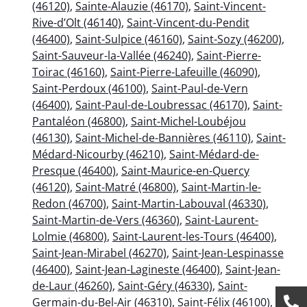
(46120)
,
Sainte-Alauzie (46170)
,
Saint-Vincent-
Rive-d’Olt (46140)
,
Saint-Vincent-du-Pendit
(46400)
,
Saint-Sulpice (46160)
,
Saint-Sozy (46200)
,
Saint-Sauveur-la-Vallée (46240)
,
Saint-Pierre-
Toirac (46160)
,
Saint-Pierre-Lafeuille (46090)
,
Saint-Perdoux (46100)
,
Saint-Paul-de-Vern
(46400)
,
Saint-Paul-de-Loubressac (46170)
,
Saint-
Pantaléon (46800)
,
Saint-Michel-Loubéjou
(46130)
,
Saint-Michel-de-Bannières (46110)
,
Saint-
Médard-Nicourby (46210)
,
Saint-Médard-de-
Presque (46400)
,
Saint-Maurice-en-Quercy
(46120)
,
Saint-Matré (46800)
,
Saint-Martin-le-
Redon (46700)
,
Saint-Martin-Labouval (46330)
,
Saint-Martin-de-Vers (46360)
,
Saint-Laurent-
Lolmie (46800)
,
Saint-Laurent-les-Tours (46400)
,
Saint-Jean-Mirabel (46270)
,
Saint-Jean-Lespinasse
(46400)
,
Saint-Jean-Lagineste (46400)
,
Saint-Jean-
de-Laur (46260)
,
Saint-Géry (46330)
,
Saint-
Germain-du-Bel-Air (46310)
,
Saint-Félix (46100)
,