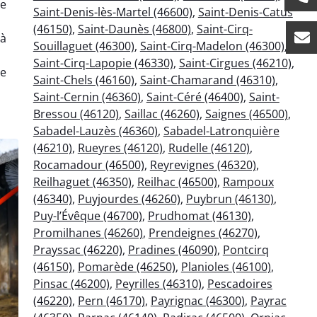
te
Saint-Denis-lès-Martel (46600)
,
Saint-Denis-Catus
(46150)
,
Saint-Daunès (46800)
,
Saint-Cirq-
 à
Souillaguet (46300)
,
Saint-Cirq-Madelon (46300)
,
Saint-Cirq-Lapopie (46330)
,
Saint-Cirgues (46210)
,
re
Saint-Chels (46160)
,
Saint-Chamarand (46310)
,
Saint-Cernin (46360)
,
Saint-Céré (46400)
,
Saint-
Bressou (46120)
,
Saillac (46260)
,
Saignes (46500)
,
Sabadel-Lauzès (46360)
,
Sabadel-Latronquière
(46210)
,
Rueyres (46120)
,
Rudelle (46120)
,
Rocamadour (46500)
,
Reyrevignes (46320)
,
Reilhaguet (46350)
,
Reilhac (46500)
,
Rampoux
(46340)
,
Puyjourdes (46260)
,
Puybrun (46130)
,
Puy-l’Évêque (46700)
,
Prudhomat (46130)
,
Promilhanes (46260)
,
Prendeignes (46270)
,
Prayssac (46220)
,
Pradines (46090)
,
Pontcirq
(46150)
,
Pomarède (46250)
,
Planioles (46100)
,
Pinsac (46200)
,
Peyrilles (46310)
,
Pescadoires
(46220)
,
Pern (46170)
,
Payrignac (46300)
,
Payrac