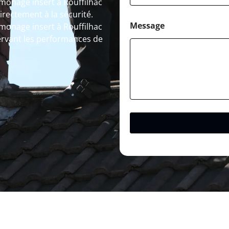
amonage insert à Rouffilhac
rectement à la sécurité.
Message
monage insert à Rouffilhac
servant les performances de