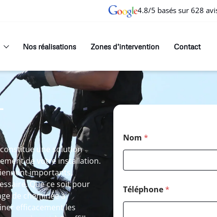
4.8/5 basés sur 628 avi
Nos réalisations
Zones d’intervention
Contact
T
Nom
*
 constitue une solution
ement de votre installation.
eviennent importants,
essaire. Que ce soit pour
Téléphone
*
age de cheminée à
iner efficacement les