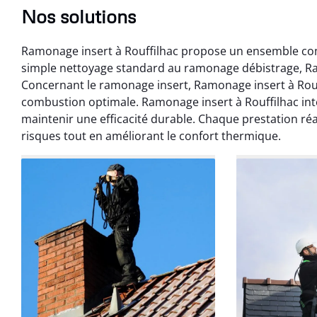
Nos solutions
Ramonage insert à Rouffilhac propose un ensemble co
simple nettoyage standard au ramonage débistrage, Ra
Concernant le ramonage insert, Ramonage insert à Rouf
combustion optimale. Ramonage insert à Rouffilhac in
maintenir une efficacité durable. Chaque prestation réa
risques tout en améliorant le confort thermique.
Benoît 
07 févr
Ramonage débistr
les règles. Travail
sans mauvaise
recom