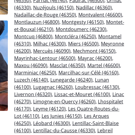
(46350)
,
Parnac (46140)
,
Padirac (46500)
,
Orniac
(46330)
,
Nuzéjouls (46150)
,
Nadillac (46360)
,
Nadaillac-de-Rouge (46350)
,
Montvalent (46600)
,
Montlauzun (46800)
,
Montgesty (46150)
,
Montet-
et-Bouxal (46210)
,
Montdoumerc (46230)
,
Montcuq (46800)
,
Montcléra (46250)
,
Montamel
(46310)
,
Milhac (46300)
,
Miers (46500)
,
Meyronne
(46200)
,
Mercuès (46090)
,
Mechmont (46150)
,
Mayrinhac-Lentour (46500)
,
Mayrac (46200)
,
Maxou (46090)
,
Masclat (46350)
,
Martel (46600)
,
Marminiac (46250)
,
Marcilhac-sur-Célé (46160)
,
Luzech (46140)
,
Lunegarde (46240)
,
Lunan
(46100)
,
Lugagnac (46260)
,
Loubressac (46130)
,
Livernon (46320)
,
Lissac-et-Mouret (46100)
,
Linac
(46270)
,
Limogne-en-Quercy (46260)
,
Lhospitalet
(46170)
,
Leyme (46120)
,
Les Quatre-Routes-du-
Lot (46110)
,
Les Junies (46150)
,
Les Arques
(46250)
,
Léobard (46300)
,
Lentillac-Saint-Blaise
(46100)
,
Lentillac-du-Causse (46330)
,
Lebreil