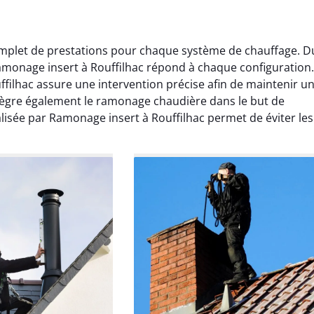
mplet de prestations pour chaque système de chauffage. D
monage insert à Rouffilhac répond à chaque configuration.
filhac assure une intervention précise afin de maintenir u
tègre également le ramonage chaudière dans le but de
lisée par Ramonage insert à Rouffilhac permet de éviter les
Lavigne
Anthony Caron
ier 2026
14 juin 2025
age réalisé dans
Très bon service de ramonage
 efficace, propre et
débistrage. Le conduit était très
 surprise. Je
encrassé et tout a été nettoyé
mande.
parfaitement. Travail soigné.