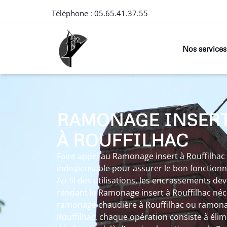
Téléphone :
05.65.41.37.55
Nos services
RAMONAGE INSER
À ROUFFILHAC
Faire appel au Ramonage insert à Rouffilhac
indispensable pour assurer le bon fonctionn
Au fil des utilisations, les encrassements d
rendant le Ramonage insert à Rouffilhac néc
ramonage chaudière à Rouffilhac ou ramon
Rouffilhac, chaque opération consiste à élim