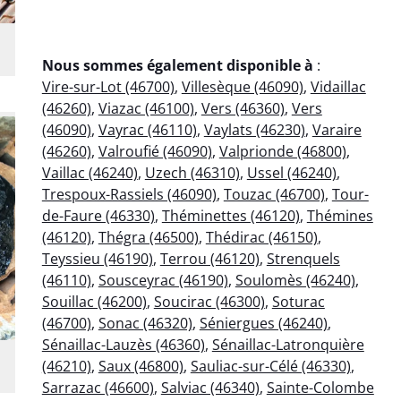
Nous sommes également disponible à
:
Vire-sur-Lot (46700)
,
Villesèque (46090)
,
Vidaillac
(46260)
,
Viazac (46100)
,
Vers (46360)
,
Vers
(46090)
,
Vayrac (46110)
,
Vaylats (46230)
,
Varaire
(46260)
,
Valroufié (46090)
,
Valprionde (46800)
,
Vaillac (46240)
,
Uzech (46310)
,
Ussel (46240)
,
Trespoux-Rassiels (46090)
,
Touzac (46700)
,
Tour-
de-Faure (46330)
,
Théminettes (46120)
,
Thémines
(46120)
,
Thégra (46500)
,
Thédirac (46150)
,
Teyssieu (46190)
,
Terrou (46120)
,
Strenquels
(46110)
,
Sousceyrac (46190)
,
Soulomès (46240)
,
Souillac (46200)
,
Soucirac (46300)
,
Soturac
(46700)
,
Sonac (46320)
,
Séniergues (46240)
,
Sénaillac-Lauzès (46360)
,
Sénaillac-Latronquière
(46210)
,
Saux (46800)
,
Sauliac-sur-Célé (46330)
,
Sarrazac (46600)
,
Salviac (46340)
,
Sainte-Colombe