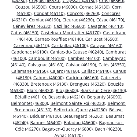
(46230)
,
Crégols (46330)
,
Crayssac (46150)
,
Cras (46360)
,
Couzou (46500)
,
Cours (46090)
,
Cornac (46130)
,
Corn
(46100)
,
Condat (46110)
,
Concots (46260)
,
Concorès
(46310)
,
Comiac (46190)
,
Cieurac (46230)
,
Cézac (46170)
,
Cénevières (46330)
,
Cazillac (46600)
,
Cavagnac (46110)
,
Catus (46150)
,
Castelnau-Montratier (46170)
,
Castelfranc
(46140)
,
Carnac-Rouffiac (46140)
,
Carlucet (46500)
,
Carennac (46110)
,
Cardaillac (46100)
,
Carayac (46160)
,
Capdenac (46100)
,
Caniac-du-Causse (46240)
,
Camburat
(46100)
,
Camboulit (46100)
,
Cambes (46100)
,
Cambayrac
(46140)
,
Calvignac (46160)
,
Calviac (46190)
,
Calès (46350)
,
Calamane (46150)
,
Cajarc (46160)
,
Caillac (46140)
,
Cahus
(46130)
,
Cahors (46000)
,
Cadrieu (46160)
,
Cabrerets
(46330)
,
Bretenoux (46130)
,
Brengues (46320)
,
Bouziès
(46330)
,
Blars (46330)
,
Bio (46500)
,
Biars-sur-Cère (46130)
,
Bétaille (46110)
,
Bessonies (46210)
,
Berganty (46090)
,
Belmontet (46800)
,
Belmont-Sainte-Foi (46230)
,
Belmont-
Bretenoux (46130)
,
Belfort-du-Quercy (46230)
,
Bélaye
(46140)
,
Béduer (46100)
,
Beauregard (46260)
,
Beaumat
(46240)
,
Bannes (46400)
,
Baladou (46600)
,
Bagnac-sur-
Célé (46270)
,
Bagat-en-Quercy (46800)
,
Bach (46230)
,
Aynac (46120)