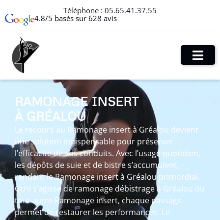
Téléphone :
05.65.41.37.55
4.8/5 basés sur 628 avis
RAMONAGE INSERT
À GRÉALOU
Le recours au Ramonage insert à Gréalou devient
une solution indispensable pour préserver
l’efficacité de vos conduits. Avec l’usage quotidien,
les dépôts de suie et de bistre s’accumulent,
rendant le Ramonage insert à Gréalou primordial.
Qu’il s’agisse de ramonage débistrage à Gréalou ou
tout autre Ramonage insert, chaque passage
permet de restaurer les performances. Le