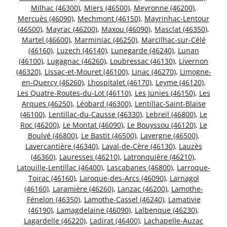
Milhac (46300)
,
Miers (46500)
,
Meyronne (46200)
,
Mercuès (46090)
,
Mechmont (46150)
,
Mayrinhac-Lentour
(46500)
,
Mayrac (46200)
,
Maxou (46090)
,
Masclat (46350)
,
Martel (46600)
,
Marminiac (46250)
,
Marcilhac-sur-Célé
(46160)
,
Luzech (46140)
,
Lunegarde (46240)
,
Lunan
(46100)
,
Lugagnac (46260)
,
Loubressac (46130)
,
Livernon
(46320)
,
Lissac-et-Mouret (46100)
,
Linac (46270)
,
Limogne-
en-Quercy (46260)
,
Lhospitalet (46170)
,
Leyme (46120)
,
Les Quatre-Routes-du-Lot (46110)
,
Les Junies (46150)
,
Les
Arques (46250)
,
Léobard (46300)
,
Lentillac-Saint-Blaise
(46100)
,
Lentillac-du-Causse (46330)
,
Lebreil (46800)
,
Le
Roc (46200)
,
Le Montat (46090)
,
Le Bouyssou (46120)
,
Le
Boulvé (46800)
,
Le Bastit (46500)
,
Lavergne (46500)
,
Lavercantière (46340)
,
Laval-de-Cère (46130)
,
Lauzès
(46360)
,
Lauresses (46210)
,
Latronquière (46210)
,
Latouille-Lentillac (46400)
,
Lascabanes (46800)
,
Larroque-
Toirac (46160)
,
Laroque-des-Arcs (46090)
,
Larnagol
(46160)
,
Laramière (46260)
,
Lanzac (46200)
,
Lamothe-
Fénelon (46350)
,
Lamothe-Cassel (46240)
,
Lamativie
(46190)
,
Lamagdelaine (46090)
,
Lalbenque (46230)
,
Lagardelle (46220)
,
Ladirat (46400)
,
Lachapelle-Auzac