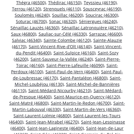
Thégra (46500)
,
Thédirac (46150)
,
Teyssieu (46190)
,
Terrou (46120)
,
Strenquels (46110)
,
Sousceyrac (46190)
,
Soulomès (46240)
,
Souillac (46200)
,
Soucirac (46300)
,
Soturac (46700)
,
Sonac (46320)
,
Séniergues (46240)
,
Sénaillac-Lauzès (46360)
,
Sénaillac-Latronquière (46210)
,
Saux (46800)
,
Sauliac-sur-Célé (46330)
,
Sarrazac (46600)
,
Salviac (46340)
,
Sainte-Colombe (46120)
,
Sainte-Alauzie
(46170)
,
Saint-Vincent-Rive-d’Olt (46140)
,
Saint-Vincent-
du-Pendit (46400)
,
Saint-Sulpice (46160)
,
Saint-Sozy
(46200)
,
Saint-Sauveur-la-Vallée (46240)
,
Saint-Pierre-
Toirac (46160)
,
Saint-Pierre-Lafeuille (46090)
,
Saint-
Perdoux (46100)
,
Saint-Paul-de-Vern (46400)
,
Saint-Paul-
de-Loubressac (46170)
,
Saint-Pantaléon (46800)
,
Saint-
Michel-Loubéjou (46130)
,
Saint-Michel-de-Bannières
(46110)
,
Saint-Médard-Nicourby (46210)
,
Saint-Médard-
de-Presque (46400)
,
Saint-Maurice-en-Quercy (46120)
,
Saint-Matré (46800)
,
Saint-Martin-le-Redon (46700)
,
Saint-
Martin-Labouval (46330)
,
Saint-Martin-de-Vers (46360)
,
Saint-Laurent-Lolmie (46800)
,
Saint-Laurent-les-Tours
(46400)
,
Saint-Jean-Mirabel (46270)
,
Saint-Jean-Lespinasse
(46400)
,
Saint-Jean-Lagineste (46400)
,
Saint-Jean-de-Laur