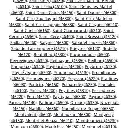
(46260)
,
Saint-Géry (46330)
,
Saint-Germain-du-Bel-Air
(46310)
,
Saint-Félix (46100)
,
Saint-Denis-lès-Martel
(46600)
,
Saint-Denis-Catus (46150)
,
Saint-Daunès (46800)
,
Saint-Cirq-Souillaguet (46300)
,
Saint-Cirq-Madelon
(46300)
,
Saint-Cirq-Lapopie (46330)
,
Saint-Cirgues (46210)
,
Saint-Chels (46160)
,
Saint-Chamarand (46310)
,
Saint-
Cernin (46360)
,
Saint-Céré (46400)
,
Saint-Bressou (46120)
,
Saillac (46260)
,
Saignes (46500)
,
Sabadel-Lauzès (46360)
,
Sabadel-Latronquière (46210)
,
Rueyres (46120)
,
Rudelle
(46120)
,
Rouffilhac (46300)
,
Rocamadour (46500)
,
Reyrevignes (46320)
,
Reilhaguet (46350)
,
Reilhac (46500)
,
Rampoux (46340)
,
Puyjourdes (46260)
,
Puybrun (46130)
,
Puy-l’Évêque (46700)
,
Prudhomat (46130)
,
Promilhanes
(46260)
,
Prendeignes (46270)
,
Prayssac (46220)
,
Pradines
(46090)
,
Pontcirq (46150)
,
Pomarède (46250)
,
Planioles
(46100)
,
Pinsac (46200)
,
Peyrilles (46310)
,
Pescadoires
(46220)
,
Pern (46170)
,
Payrignac (46300)
,
Payrac (46350)
,
Parnac (46140)
,
Padirac (46500)
,
Orniac (46330)
,
Nuzéjouls
(46150)
,
Nadillac (46360)
,
Nadaillac-de-Rouge (46350)
,
Montvalent (46600)
,
Montlauzun (46800)
,
Montgesty
(46150)
,
Montet-et-Bouxal (46210)
,
Montdoumerc (46230)
,
Montcuq (46800)
,
Montcléra (46250)
,
Montamel (46310)
,