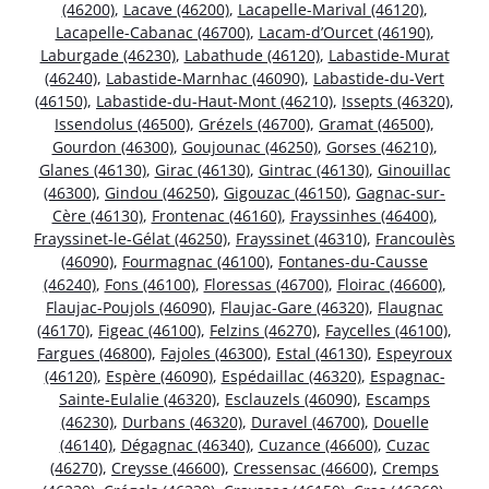
(46200)
,
Lacave (46200)
,
Lacapelle-Marival (46120)
,
Lacapelle-Cabanac (46700)
,
Lacam-d’Ourcet (46190)
,
Laburgade (46230)
,
Labathude (46120)
,
Labastide-Murat
(46240)
,
Labastide-Marnhac (46090)
,
Labastide-du-Vert
(46150)
,
Labastide-du-Haut-Mont (46210)
,
Issepts (46320)
,
Issendolus (46500)
,
Grézels (46700)
,
Gramat (46500)
,
Gourdon (46300)
,
Goujounac (46250)
,
Gorses (46210)
,
Glanes (46130)
,
Girac (46130)
,
Gintrac (46130)
,
Ginouillac
(46300)
,
Gindou (46250)
,
Gigouzac (46150)
,
Gagnac-sur-
Cère (46130)
,
Frontenac (46160)
,
Frayssinhes (46400)
,
Frayssinet-le-Gélat (46250)
,
Frayssinet (46310)
,
Francoulès
(46090)
,
Fourmagnac (46100)
,
Fontanes-du-Causse
(46240)
,
Fons (46100)
,
Floressas (46700)
,
Floirac (46600)
,
Flaujac-Poujols (46090)
,
Flaujac-Gare (46320)
,
Flaugnac
(46170)
,
Figeac (46100)
,
Felzins (46270)
,
Faycelles (46100)
,
Fargues (46800)
,
Fajoles (46300)
,
Estal (46130)
,
Espeyroux
(46120)
,
Espère (46090)
,
Espédaillac (46320)
,
Espagnac-
Sainte-Eulalie (46320)
,
Esclauzels (46090)
,
Escamps
(46230)
,
Durbans (46320)
,
Duravel (46700)
,
Douelle
(46140)
,
Dégagnac (46340)
,
Cuzance (46600)
,
Cuzac
(46270)
,
Creysse (46600)
,
Cressensac (46600)
,
Cremps