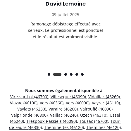
David Lemoine
09 juillet 2025
Ramonage débistrage effectué avec
T
s
sérieux. Le professionnel est ponctuel
et le résultat est vraiment visible.
e
Nous sommes également disponible à
:
Vire-sur-Lot (46700)
,
Villesèque (46090)
,
Vidaillac (46260)
,
Viazac (46100)
,
Vers (46360)
,
Vers (46090)
,
Vayrac (46110)
,
Vaylats (46230)
,
Varaire (46260)
,
Valroufié (46090)
,
Valprionde (46800)
,
Vaillac (46240)
,
Uzech (46310)
,
Ussel
(46240)
,
Trespoux-Rassiels (46090)
,
Touzac (46700)
,
Tour-
de-Faure (46330)
,
Théminettes (46120)
,
Thémines (46120)
,