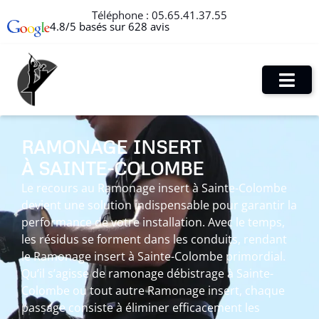
Téléphone :
05.65.41.37.55
4.8/5 basés sur 628 avis
RAMONAGE INSERT
À SAINTE-COLOMBE
Le recours au Ramonage insert à Sainte-Colombe
devient une solution indispensable pour garantir la
performance de votre installation. Avec le temps,
les résidus se forment dans les conduits, rendant
le Ramonage insert à Sainte-Colombe primordial.
Qu’il s’agisse de ramonage débistrage à Sainte-
Colombe ou tout autre Ramonage insert, chaque
passage consiste à éliminer efficacement les