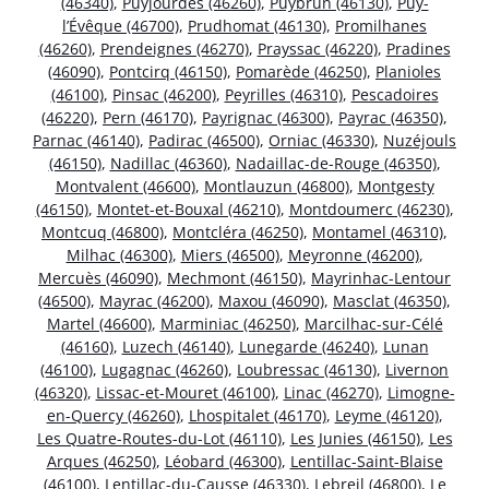
(46340)
,
Puyjourdes (46260)
,
Puybrun (46130)
,
Puy-
l’Évêque (46700)
,
Prudhomat (46130)
,
Promilhanes
(46260)
,
Prendeignes (46270)
,
Prayssac (46220)
,
Pradines
(46090)
,
Pontcirq (46150)
,
Pomarède (46250)
,
Planioles
(46100)
,
Pinsac (46200)
,
Peyrilles (46310)
,
Pescadoires
(46220)
,
Pern (46170)
,
Payrignac (46300)
,
Payrac (46350)
,
Parnac (46140)
,
Padirac (46500)
,
Orniac (46330)
,
Nuzéjouls
(46150)
,
Nadillac (46360)
,
Nadaillac-de-Rouge (46350)
,
Montvalent (46600)
,
Montlauzun (46800)
,
Montgesty
(46150)
,
Montet-et-Bouxal (46210)
,
Montdoumerc (46230)
,
Montcuq (46800)
,
Montcléra (46250)
,
Montamel (46310)
,
Milhac (46300)
,
Miers (46500)
,
Meyronne (46200)
,
Mercuès (46090)
,
Mechmont (46150)
,
Mayrinhac-Lentour
(46500)
,
Mayrac (46200)
,
Maxou (46090)
,
Masclat (46350)
,
Martel (46600)
,
Marminiac (46250)
,
Marcilhac-sur-Célé
(46160)
,
Luzech (46140)
,
Lunegarde (46240)
,
Lunan
(46100)
,
Lugagnac (46260)
,
Loubressac (46130)
,
Livernon
(46320)
,
Lissac-et-Mouret (46100)
,
Linac (46270)
,
Limogne-
en-Quercy (46260)
,
Lhospitalet (46170)
,
Leyme (46120)
,
Les Quatre-Routes-du-Lot (46110)
,
Les Junies (46150)
,
Les
Arques (46250)
,
Léobard (46300)
,
Lentillac-Saint-Blaise
(46100)
,
Lentillac-du-Causse (46330)
,
Lebreil (46800)
,
Le