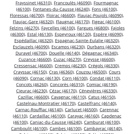
Frayssinet (46310)
,
Francoulès (46090)
,
Fourmagnac
(46100)
,
Fontanes-du-Causse (46240)
,
Fons (46100)
,
Floressas (46700)
,
Floirac (46600)
,
Flaujac-Poujols (46090)
,
Flaujac-Gare (46320)
,
Flaugnac (46170)
,
Figeac (46100)
,
Felzins (46270)
,
Faycelles (46100)
,
Fargues (46800)
,
Fajoles
(46300)
,
Estal (46130)
,
Espeyroux (46120)
,
Espère (46090)
,
Espédaillac (46320)
,
Espagnac-Sainte-Eulalie (46320)
,
Esclauzels (46090)
,
Escamps (46230)
,
Durbans (46320)
,
Duravel (46700)
,
Douelle (46140)
,
Dégagnac (46340)
,
Cuzance (46600)
,
Cuzac (46270)
,
Creysse (46600)
,
Cressensac (46600)
,
Cremps (46230)
,
Crégols (46330)
,
Crayssac (46150)
,
Cras (46360)
,
Couzou (46500)
,
Cours
(46090)
,
Cornac (46130)
,
Corn (46100)
,
Condat (46110)
,
Concots (46260)
,
Concorès (46310)
,
Comiac (46190)
,
Cieurac (46230)
,
Cézac (46170)
,
Cénevières (46330)
,
Cazillac (46600)
,
Cavagnac (46110)
,
Catus (46150)
,
Castelnau-Montratier (46170)
,
Castelfranc (46140)
,
Carnac-Rouffiac (46140)
,
Carlucet (46500)
,
Carennac
(46110)
,
Cardaillac (46100)
,
Carayac (46160)
,
Capdenac
(46100)
,
Caniac-du-Causse (46240)
,
Camburat (46100)
,
Camboulit (46100)
,
Cambes (46100)
,
Cambayrac (46140)
,