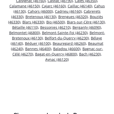
Calvignac (46160)
,
Calviac (46190)
,
Calès (46350)
,
Calamane (46150)
,
Cajarc (46160)
,
Caillac (46140)
,
Cahus
(46130)
,
Cahors (46000)
,
Cadrieu (46160)
,
Cabrerets
(46330)
,
Bretenoux (46130)
,
Brengues (46320)
,
Bouziès
(46330)
,
Blars (46330)
,
Bio (46500)
,
Biars-sur-Cère (46130)
,
Bétaille (46110)
,
Bessonies (46210)
,
Berganty (46090)
,
Belmontet (46800)
,
Belmont-Sainte-Foi (46230)
,
Belmont-
Bretenoux (46130)
,
Belfort-du-Quercy (46230)
,
Bélaye
(46140)
,
Béduer (46100)
,
Beauregard (46260)
,
Beaumat
(46240)
,
Bannes (46400)
,
Baladou (46600)
,
Bagnac-sur-
Célé (46270)
,
Bagat-en-Quercy (46800)
,
Bach (46230)
,
Aynac (46120)