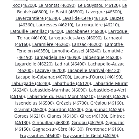
Roc (46200)
,
Le Montat (46090)
,
Le Bouyssou (46120)
,
Le
Boulvé (46800)
,
Le Bastit (46500)
,
Lavergne (46500)
,
Lavercantière (46340)
,
Laval-de-Cère (46130)
,
Lauzès
(46360)
,
Lauresses (46210)
,
Latronquière (46210)
,
Latouille-Lentillac (46400)
,
Lascabanes (46800)
,
Larroque-
Toirac (46160)
,
Laroque-des-Arcs (46090)
,
Larnagol
(46160)
,
Laramière (46260)
,
Lanzac (46200)
,
Lamothe-
Fénelon (46350)
,
Lamothe-Cassel (46240)
,
Lamativie
(46190)
,
Lamagdelaine (46090)
,
Lalbenque (46230)
,
Lagardelle (46220)
,
Ladirat (46400)
,
Lachapelle-Auzac
(46200)
,
Lacave (46200)
,
Lacapelle-Marival (46120)
,
Lacapelle-Cabanac (46700)
,
Lacam-d’Ourcet (46190)
,
Laburgade (46230)
,
Labathude (46120)
,
Labastide-Murat
(46240)
,
Labastide-Marnhac (46090)
,
Labastide-du-Vert
(46150)
,
Labastide-du-Haut-Mont (46210)
,
Issepts (46320)
,
Issendolus (46500)
,
Grézels (46700)
,
Gréalou (46160)
,
Gramat (46500)
,
Gourdon (46300)
,
Goujounac (46250)
,
Gorses (46210)
,
Glanes (46130)
,
Girac (46130)
,
Gintrac
(46130)
,
Ginouillac (46300)
,
Gindou (46250)
,
Gigouzac
(46150)
,
Gagnac-sur-Cère (46130)
,
Frontenac (46160)
,
Frayssinhes (46400)
,
Frayssinet-le-Gélat (46250)
,