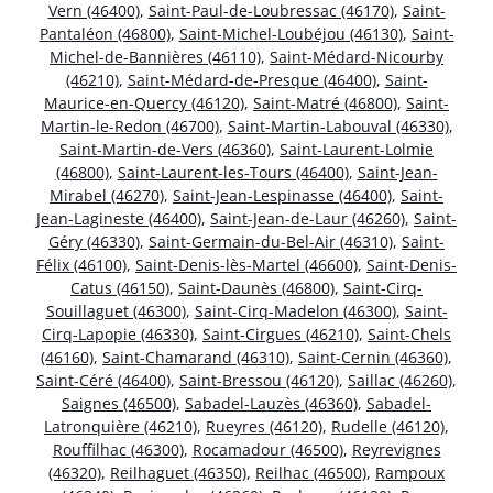
Vern (46400)
,
Saint-Paul-de-Loubressac (46170)
,
Saint-
Pantaléon (46800)
,
Saint-Michel-Loubéjou (46130)
,
Saint-
Michel-de-Bannières (46110)
,
Saint-Médard-Nicourby
(46210)
,
Saint-Médard-de-Presque (46400)
,
Saint-
Maurice-en-Quercy (46120)
,
Saint-Matré (46800)
,
Saint-
Martin-le-Redon (46700)
,
Saint-Martin-Labouval (46330)
,
Saint-Martin-de-Vers (46360)
,
Saint-Laurent-Lolmie
(46800)
,
Saint-Laurent-les-Tours (46400)
,
Saint-Jean-
Mirabel (46270)
,
Saint-Jean-Lespinasse (46400)
,
Saint-
Jean-Lagineste (46400)
,
Saint-Jean-de-Laur (46260)
,
Saint-
Géry (46330)
,
Saint-Germain-du-Bel-Air (46310)
,
Saint-
Félix (46100)
,
Saint-Denis-lès-Martel (46600)
,
Saint-Denis-
Catus (46150)
,
Saint-Daunès (46800)
,
Saint-Cirq-
Souillaguet (46300)
,
Saint-Cirq-Madelon (46300)
,
Saint-
Cirq-Lapopie (46330)
,
Saint-Cirgues (46210)
,
Saint-Chels
(46160)
,
Saint-Chamarand (46310)
,
Saint-Cernin (46360)
,
Saint-Céré (46400)
,
Saint-Bressou (46120)
,
Saillac (46260)
,
Saignes (46500)
,
Sabadel-Lauzès (46360)
,
Sabadel-
Latronquière (46210)
,
Rueyres (46120)
,
Rudelle (46120)
,
Rouffilhac (46300)
,
Rocamadour (46500)
,
Reyrevignes
(46320)
,
Reilhaguet (46350)
,
Reilhac (46500)
,
Rampoux