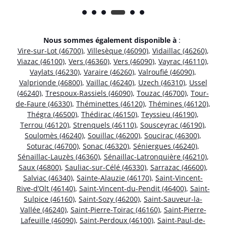
Nous sommes également disponible à
:
Vire-sur-Lot (46700)
,
Villesèque (46090)
,
Vidaillac (46260)
,
Viazac (46100)
,
Vers (46360)
,
Vers (46090)
,
Vayrac (46110)
,
Vaylats (46230)
,
Varaire (46260)
,
Valroufié (46090)
,
Valprionde (46800)
,
Vaillac (46240)
,
Uzech (46310)
,
Ussel
(46240)
,
Trespoux-Rassiels (46090)
,
Touzac (46700)
,
Tour-
de-Faure (46330)
,
Théminettes (46120)
,
Thémines (46120)
,
Thégra (46500)
,
Thédirac (46150)
,
Teyssieu (46190)
,
Terrou (46120)
,
Strenquels (46110)
,
Sousceyrac (46190)
,
Soulomès (46240)
,
Souillac (46200)
,
Soucirac (46300)
,
Soturac (46700)
,
Sonac (46320)
,
Séniergues (46240)
,
Sénaillac-Lauzès (46360)
,
Sénaillac-Latronquière (46210)
,
Saux (46800)
,
Sauliac-sur-Célé (46330)
,
Sarrazac (46600)
,
Salviac (46340)
,
Sainte-Alauzie (46170)
,
Saint-Vincent-
Rive-d’Olt (46140)
,
Saint-Vincent-du-Pendit (46400)
,
Saint-
Sulpice (46160)
,
Saint-Sozy (46200)
,
Saint-Sauveur-la-
Vallée (46240)
,
Saint-Pierre-Toirac (46160)
,
Saint-Pierre-
Lafeuille (46090)
,
Saint-Perdoux (46100)
,
Saint-Paul-de-