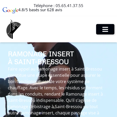
Téléphone :
05.65.41.37.55
4.8/5 basés sur 628 avis
RAMONAGE INSERT
À SAINT-BRESSOU
Faire appel au Ramonage insert à Saint-Bressou
constitue une étape essentielle pour assurer le
bon fonctionnement de votre système de
chauffage. Avec le temps, les résidus se forment
dans les conduits, rendant le Ramonage insert à
Saint-Bressou indispensable. Qu’il s’agisse de
ramonage débistrage à Saint-Bressou ou tout
autre Ramonage insert, chaque passage vise à