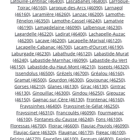
Latouille-Lentillac (46400)
,
Lascabanes (46800)
,
Larroque-
Toirac (46160)
,
Laroque-des-Arcs (46090)
,
Larnagol
(46160)
,
Laramière (46260)
,
Lanzac (46200)
,
Lamothe-
Fénelon (46350)
,
Lamothe-Cassel (46240)
,
Lamativie
(46190)
,
Lamagdelaine (46090)
,
Lalbenque (46230)
,
Lagardelle (46220)
,
Ladirat (46400)
,
Lachapelle-Auzac
(46200)
,
Lacave (46200)
,
Lacapelle-Marival (46120)
,
Lacapelle-Cabanac (46700)
,
Lacam-d’Ourcet (46190)
,
Laburgade (46230)
,
Labathude (46120)
,
Labastide-Murat
(46240)
,
Labastide-Marnhac (46090)
,
Labastide-du-Vert
(46150)
,
Labastide-du-Haut-Mont (46210)
,
Issepts (46320)
,
Issendolus (46500)
,
Grézels (46700)
,
Gréalou (46160)
,
Gramat (46500)
,
Gourdon (46300)
,
Goujounac (46250)
,
Gorses (46210)
,
Glanes (46130)
,
Girac (46130)
,
Gintrac
(46130)
,
Ginouillac (46300)
,
Gindou (46250)
,
Gigouzac
(46150)
,
Gagnac-sur-Cère (46130)
,
Frontenac (46160)
,
Frayssinhes (46400)
,
Frayssinet-le-Gélat (46250)
,
Frayssinet (46310)
,
Francoulès (46090)
,
Fourmagnac
(46100)
,
Fontanes-du-Causse (46240)
,
Fons (46100)
,
Floressas (46700)
,
Floirac (46600)
,
Flaujac-Poujols (46090)
,
Flaujac-Gare (46320)
,
Flaugnac (46170)
,
Figeac (46100)
,
Felzins (46270)
,
Faycelles (46100)
,
Fargues (46800)
,
Fajoles