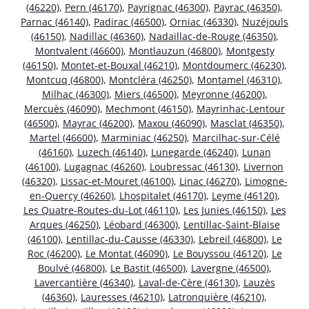
(46220)
,
Pern (46170)
,
Payrignac (46300)
,
Payrac (46350)
,
Parnac (46140)
,
Padirac (46500)
,
Orniac (46330)
,
Nuzéjouls
(46150)
,
Nadillac (46360)
,
Nadaillac-de-Rouge (46350)
,
Montvalent (46600)
,
Montlauzun (46800)
,
Montgesty
(46150)
,
Montet-et-Bouxal (46210)
,
Montdoumerc (46230)
,
Montcuq (46800)
,
Montcléra (46250)
,
Montamel (46310)
,
Milhac (46300)
,
Miers (46500)
,
Meyronne (46200)
,
Mercuès (46090)
,
Mechmont (46150)
,
Mayrinhac-Lentour
(46500)
,
Mayrac (46200)
,
Maxou (46090)
,
Masclat (46350)
,
Martel (46600)
,
Marminiac (46250)
,
Marcilhac-sur-Célé
(46160)
,
Luzech (46140)
,
Lunegarde (46240)
,
Lunan
(46100)
,
Lugagnac (46260)
,
Loubressac (46130)
,
Livernon
(46320)
,
Lissac-et-Mouret (46100)
,
Linac (46270)
,
Limogne-
en-Quercy (46260)
,
Lhospitalet (46170)
,
Leyme (46120)
,
Les Quatre-Routes-du-Lot (46110)
,
Les Junies (46150)
,
Les
Arques (46250)
,
Léobard (46300)
,
Lentillac-Saint-Blaise
(46100)
,
Lentillac-du-Causse (46330)
,
Lebreil (46800)
,
Le
Roc (46200)
,
Le Montat (46090)
,
Le Bouyssou (46120)
,
Le
Boulvé (46800)
,
Le Bastit (46500)
,
Lavergne (46500)
,
Lavercantière (46340)
,
Laval-de-Cère (46130)
,
Lauzès
(46360)
,
Lauresses (46210)
,
Latronquière (46210)
,