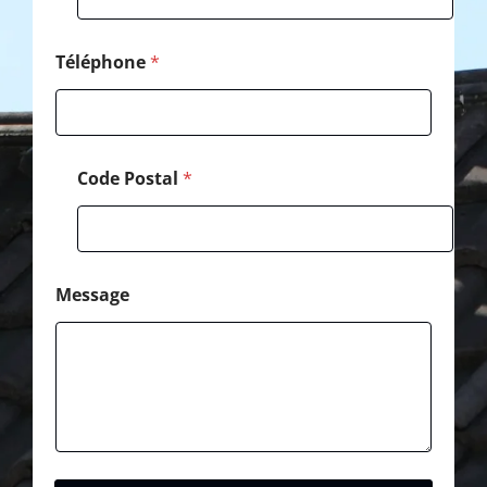
e
Téléphone
*
Code Postal
*
Message