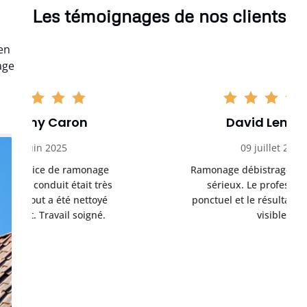
Les témoignages de nos clients
en
age
David Lemoine
09 juillet 2025
Ramonage débistrage effectué avec
sérieux. Le professionnel est
ponctuel et le résultat est vraiment
visible.