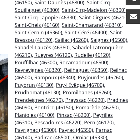
(46150)
,
Saint-Daunès (46800)
,
Saint-Cirq-
Souillaguet (46300)
,
Saint-Cirq-Madelon (46300)
,
Saint-Cirq-Lapopie (46330)
,
Saint-Cirgues (46210)
,
Saint-Chels (46160)
,
Saint-Chamarand (46310)
,
Saint-Cernin (46360)
,
Saint-Céré (46400)
,
Saint-
Bressou (46120)
,
Saillac (46260)
,
Saignes (46500)
,
Sabadel-Lauzès (46360)
,
Sabadel-Latronquière
(46210)
,
Rueyres (46120)
,
Rudelle (46120)
,
Rouffilhac (46300)
,
Rocamadour (46500)
,
Reyrevignes (46320)
,
Reilhaguet (46350)
,
Reilhac
(46500)
,
Rampoux (46340)
,
Puyjourdes (46260)
,
Puybrun (46130)
,
Puy-l’Évêque (46700)
,
Prudhomat (46130)
,
Promilhanes (46260)
,
Prendeignes (46270)
,
Prayssac (46220)
,
Pradines
(46090)
,
Pontcirq (46150)
,
Pomarède (46250)
,
Planioles (46100)
,
Pinsac (46200)
,
Peyrilles
(46310)
,
Pescadoires (46220)
,
Pern (46170)
,
Payrignac (46300)
,
Payrac (46350)
,
Parnac
(46140)
,
Padirac (46500)
,
Orniac (46330)
,