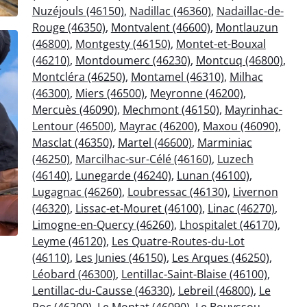
Nuzéjouls (46150)
,
Nadillac (46360)
,
Nadaillac-de-
Rouge (46350)
,
Montvalent (46600)
,
Montlauzun
(46800)
,
Montgesty (46150)
,
Montet-et-Bouxal
(46210)
,
Montdoumerc (46230)
,
Montcuq (46800)
,
Montcléra (46250)
,
Montamel (46310)
,
Milhac
(46300)
,
Miers (46500)
,
Meyronne (46200)
,
Mercuès (46090)
,
Mechmont (46150)
,
Mayrinhac-
Lentour (46500)
,
Mayrac (46200)
,
Maxou (46090)
,
Masclat (46350)
,
Martel (46600)
,
Marminiac
(46250)
,
Marcilhac-sur-Célé (46160)
,
Luzech
(46140)
,
Lunegarde (46240)
,
Lunan (46100)
,
Lugagnac (46260)
,
Loubressac (46130)
,
Livernon
(46320)
,
Lissac-et-Mouret (46100)
,
Linac (46270)
,
Limogne-en-Quercy (46260)
,
Lhospitalet (46170)
,
Leyme (46120)
,
Les Quatre-Routes-du-Lot
(46110)
,
Les Junies (46150)
,
Les Arques (46250)
,
Léobard (46300)
,
Lentillac-Saint-Blaise (46100)
,
Lentillac-du-Causse (46330)
,
Lebreil (46800)
,
Le
Roc (46200)
,
Le Montat (46090)
,
Le Bouyssou