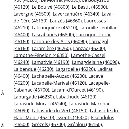
(46120)
,
Le Boulvé (46800)
,
Le Bastit (46500)
,
Lavergne (46500)
,
Lavercantière (46340)
,
Laval-
de-Cère (46130)
,
Lauzès (46360)
,
Lauresses
(46210)
,
Latronquière (46210)
,
Latouille-Lentillac
(46400)
,
Lascabanes (46800)
,
Larroque-Toirac
(46160)
,
Laroque-des-Arcs (46090)
,
Larnagol
(46160)
,
Laramière (46260)
,
Lanzac (46200)
,
Lamothe-Fénelon (46350)
,
Lamothe-Cassel
(46240)
,
Lamativie (46190)
,
Lamagdelaine (46090)
,
Lalbenque (46230)
,
Lagardelle (46220)
,
Ladirat
(46400)
,
Lachapelle-Auzac (46200)
,
Lacave
(46200)
,
Lacapelle-Marival (46120)
,
Lacapelle-
Cabanac (46700)
,
Lacam-d’Ourcet (46190)
,
 À
Laburgade (46230)
,
Labathude (46120)
,
Labastide-Murat (46240)
,
Labastide-Marnhac
(46090)
,
Labastide-du-Vert (46150)
,
Labastide-du-
Haut-Mont (46210)
,
Issepts (46320)
,
Issendolus
à
(46500)
,
Grézels (46700)
,
Gréalou (46160)
,
 à