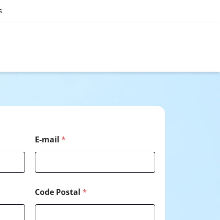
s
N
E-mail
*
o
m
*
*
Code Postal
*