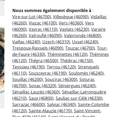
Nous sommes également disponible à
:
Vire-sur-Lot (46700)
,
Villesèque (46090)
,
Vidaillac
(46260)
,
Viazac (46100)
,
Vers (46360)
,
Vers
(46090)
,
Vayrac (46110)
,
Vaylats (46230)
,
Varaire
(46260)
,
Valroufié (46090)
,
Valprionde (46800)
,
Vaillac (46240)
,
Uzech (46310)
,
Ussel (46240)
,
Trespoux-Rassiels (46090)
,
Touzac (46700)
,
Tour-
de-Faure (46330)
,
Théminettes (46120)
,
Thémines
(46120)
,
Thégra (46500)
,
Thédirac (46150)
,
Teyssieu (46190)
,
Terrou (46120)
,
Strenquels
(46110)
,
Sousceyrac (46190)
,
Soulomès (46240)
,
Souillac (46200)
,
Soucirac (46300)
,
Soturac
(46700)
,
Sonac (46320)
,
Séniergues (46240)
,
Sénaillac-Lauzès (46360)
,
Sénaillac-Latronquière
(46210)
,
Saux (46800)
,
Sauliac-sur-Célé (46330)
,
Sarrazac (46600)
,
Salviac (46340)
,
Sainte-Colombe
(46120)
,
Sainte-Alauzie (46170)
,
Saint-Vincent-
Rive-d’Olt (46140)
,
Saint-Vincent-du-Pendit