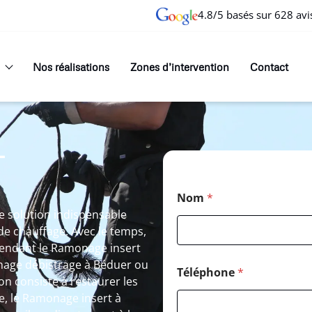
4.8/5 basés sur 628 avi
Nos réalisations
Zones d’intervention
Contact
T
Nom
*
 solution indispensable
 de chauffage. Avec le temps,
rendant le Ramonage insert
nage débistrage à Béduer ou
Téléphone
*
n consiste à restaurer les
e, le Ramonage insert à