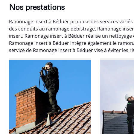
Nos prestations
Ramonage insert à Béduer propose des services variés 
des conduits au ramonage débistrage, Ramonage insert
insert, Ramonage insert à Béduer réalise un nettoyage 
Ramonage insert à Béduer intègre également le ramon
service de Ramonage insert à Béduer vise à éviter les r
Benoît 
07 févr
Ramonage débistr
les règles. Travail
sans mauvaise
recom