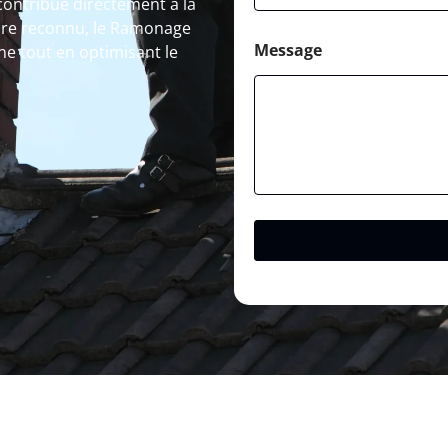
contribue directement à la
aire reconnu, le Ramonage
Message
ine tout en optimisant le