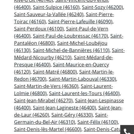
(46400)
,
Saint-Sulpice (46160)
,
Saint-Sozy (46200)
,
Saint-Sauveur-la-Vallée (46240)
,
Saint-Pierre-
Toirac (46160)
,
Saint-Pierre-Lafeuille (46090)
,
Saint-Perdoux (46100)
,
Saint-Paul-de-Vern
(46400)
,
Saint-Paul-de-Loubressac (46170)
,
Saint-
Pantaléon (46800)
,
Saint-Michel-Loubéjou
(46130)
,
Saint-Michel-de-Bannières (46110)
,
Saint-
Médard-Nicourby (46210)
,
Saint-Médard-de-
Presque (46400)
,
Saint-Maurice-en-Quercy
(46120)
,
Saint-Matré (46800)
,
Saint-Martin-le-
Redon (46700)
,
Saint-Martin-Labouval (46330)
,
Saint-Martin-de-Vers (46360)
,
Saint-Laurent-
Lolmie (46800)
,
Saint-Laurent-les-Tours (46400)
,
Saint-Jean-Mirabel (46270)
,
Saint-Jean-Lespinasse
(46400)
,
Saint-Jean-Lagineste (46400)
,
Saint-Jean-
de-Laur (46260)
,
Saint-Géry (46330)
,
Saint-
Germain-du-Bel-Air (46310)
,
Saint-Félix (46100)
,
Saint-Denis-lès-Martel (46600)
,
Saint-Denis-Catus