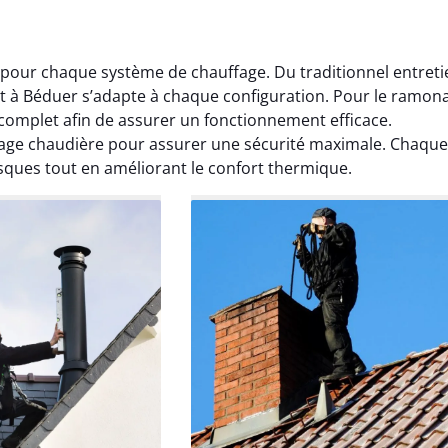
pour chaque système de chauffage. Du traditionnel entreti
 à Béduer s’adapte à chaque configuration. Pour le ramon
complet afin de assurer un fonctionnement efficace.
age chaudière pour assurer une sécurité maximale. Chaque
isques tout en améliorant le confort thermique.
Lavigne
Anthony Caron
ier 2026
14 juin 2025
age réalisé dans
Très bon service de ramonage
 efficace, propre et
débistrage. Le conduit était très
 surprise. Je
encrassé et tout a été nettoyé
mande.
parfaitement. Travail soigné.