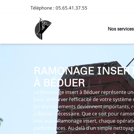
Téléphone :
05.65.41.37.55
Nos services
RAMONAGE INSER
À BÉDUER
Le Ramonage insert à Béduer représente une
pour préserver l’efficacité de votre système
les encrassements deviennent importants, 
à Béduer nécessaire. Que ce soit pour ramo
tout autre Ramonage insert, chaque opératio
performances. Au-delà d’un simple nettoyag