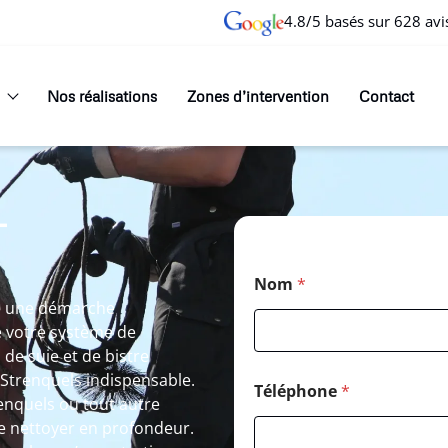
4.8/5 basés sur 628 avi
Nos réalisations
Zones d’intervention
Contact
T
Nom
*
te une démarche
e votre système de
 de suie et de bistre
Strenquels indispensable.
Téléphone
*
enquels ou tout autre
 nettoyer en profondeur.