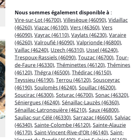
Nous sommes également disponible à
:
Vire-sur-Lot (46700)
,
Villesèque (46090)
,
Vidaillac
(46260)
,
Viazac (46100)
,
Vers (46360)
,
Vers
(46090)
,
Vayrac (46110)
,
Vaylats (46230)
,
Varaire
(46260)
,
Valroufié (46090)
,
Valprionde (46800)
,
Vaillac (46240)
,
Uzech (46310)
,
Ussel (46240)
,
Trespoux-Rassiels (46090)
,
Touzac (46700)
,
Tour-
de-Faure (46330)
,
Théminettes (46120)
,
Thémines
(46120)
,
Thégra (46500)
,
Thédirac (46150)
,
Teyssieu (46190)
,
Terrou (46120)
,
Sousceyrac
(46190)
,
Soulomès (46240)
,
Souillac (46200)
,
Soucirac (46300)
,
Soturac (46700)
,
Sonac (46320)
,
Séniergues (46240)
,
Sénaillac-Lauzès (46360)
,
Sénaillac-Latronquière (46210)
,
Saux (46800)
,
Sauliac-sur-Célé (46330)
,
Sarrazac (46600)
,
Salviac
(46340)
,
Sainte-Colombe (46120)
,
Sainte-Alauzie
(46170)
,
Saint-Vincent-Rive-d’Olt (46140)
,
Saint-
Vincent-du-Pendit (46400)
,
Saint-Sulpice (46160)
,