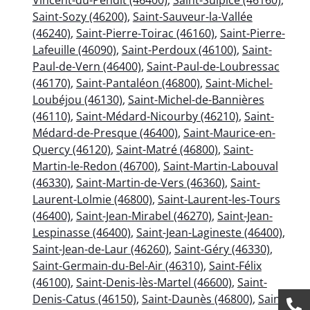
Saint-Sozy (46200)
,
Saint-Sauveur-la-Vallée
(46240)
,
Saint-Pierre-Toirac (46160)
,
Saint-Pierre-
Lafeuille (46090)
,
Saint-Perdoux (46100)
,
Saint-
Paul-de-Vern (46400)
,
Saint-Paul-de-Loubressac
(46170)
,
Saint-Pantaléon (46800)
,
Saint-Michel-
Loubéjou (46130)
,
Saint-Michel-de-Bannières
(46110)
,
Saint-Médard-Nicourby (46210)
,
Saint-
Médard-de-Presque (46400)
,
Saint-Maurice-en-
Quercy (46120)
,
Saint-Matré (46800)
,
Saint-
Martin-le-Redon (46700)
,
Saint-Martin-Labouval
(46330)
,
Saint-Martin-de-Vers (46360)
,
Saint-
Laurent-Lolmie (46800)
,
Saint-Laurent-les-Tours
(46400)
,
Saint-Jean-Mirabel (46270)
,
Saint-Jean-
Lespinasse (46400)
,
Saint-Jean-Lagineste (46400)
,
Saint-Jean-de-Laur (46260)
,
Saint-Géry (46330)
,
Saint-Germain-du-Bel-Air (46310)
,
Saint-Félix
(46100)
,
Saint-Denis-lès-Martel (46600)
,
Saint-
Denis-Catus (46150)
,
Saint-Daunès (46800)
,
Saint-