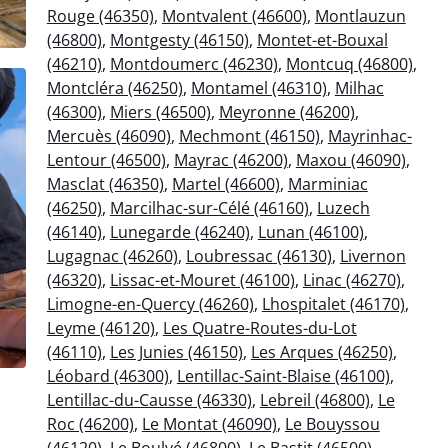
Rouge (46350)
,
Montvalent (46600)
,
Montlauzun
(46800)
,
Montgesty (46150)
,
Montet-et-Bouxal
(46210)
,
Montdoumerc (46230)
,
Montcuq (46800)
,
Montcléra (46250)
,
Montamel (46310)
,
Milhac
(46300)
,
Miers (46500)
,
Meyronne (46200)
,
Mercuès (46090)
,
Mechmont (46150)
,
Mayrinhac-
Lentour (46500)
,
Mayrac (46200)
,
Maxou (46090)
,
Masclat (46350)
,
Martel (46600)
,
Marminiac
(46250)
,
Marcilhac-sur-Célé (46160)
,
Luzech
(46140)
,
Lunegarde (46240)
,
Lunan (46100)
,
Lugagnac (46260)
,
Loubressac (46130)
,
Livernon
(46320)
,
Lissac-et-Mouret (46100)
,
Linac (46270)
,
Limogne-en-Quercy (46260)
,
Lhospitalet (46170)
,
Leyme (46120)
,
Les Quatre-Routes-du-Lot
(46110)
,
Les Junies (46150)
,
Les Arques (46250)
,
Léobard (46300)
,
Lentillac-Saint-Blaise (46100)
,
Lentillac-du-Causse (46330)
,
Lebreil (46800)
,
Le
Roc (46200)
,
Le Montat (46090)
,
Le Bouyssou
(46120)
,
Le Boulvé (46800)
,
Le Bastit (46500)
,