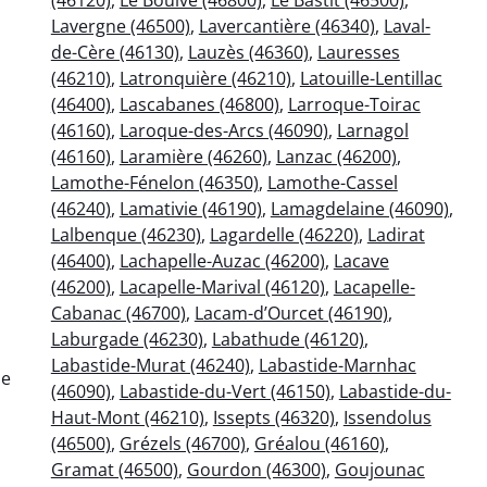
Lavergne (46500)
,
Lavercantière (46340)
,
Laval-
de-Cère (46130)
,
Lauzès (46360)
,
Lauresses
(46210)
,
Latronquière (46210)
,
Latouille-Lentillac
(46400)
,
Lascabanes (46800)
,
Larroque-Toirac
(46160)
,
Laroque-des-Arcs (46090)
,
Larnagol
(46160)
,
Laramière (46260)
,
Lanzac (46200)
,
Lamothe-Fénelon (46350)
,
Lamothe-Cassel
(46240)
,
Lamativie (46190)
,
Lamagdelaine (46090)
,
Lalbenque (46230)
,
Lagardelle (46220)
,
Ladirat
(46400)
,
Lachapelle-Auzac (46200)
,
Lacave
(46200)
,
Lacapelle-Marival (46120)
,
Lacapelle-
Cabanac (46700)
,
Lacam-d’Ourcet (46190)
,
Laburgade (46230)
,
Labathude (46120)
,
Labastide-Murat (46240)
,
Labastide-Marnhac
ue
(46090)
,
Labastide-du-Vert (46150)
,
Labastide-du-
Haut-Mont (46210)
,
Issepts (46320)
,
Issendolus
(46500)
,
Grézels (46700)
,
Gréalou (46160)
,
Gramat (46500)
,
Gourdon (46300)
,
Goujounac