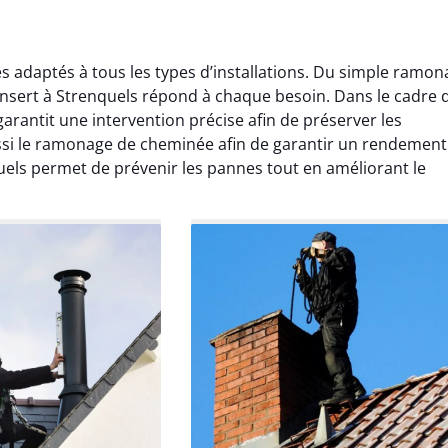
s adaptés à tous les types d’installations. Du simple ramo
sert à Strenquels répond à chaque besoin. Dans le cadre 
rantit une intervention précise afin de préserver les
ssi le ramonage de cheminée afin de garantir un rendement
els permet de prévenir les pannes tout en améliorant le
Lavigne
Anthony Caron
ier 2026
14 juin 2025
age réalisé dans
Très bon service de ramonage
 efficace, propre et
débistrage. Le conduit était très
 surprise. Je
encrassé et tout a été nettoyé
mande.
parfaitement. Travail soigné.