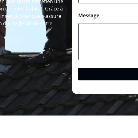
en plus qu’un entretien une
on de votre habitat. Grâce à
Message
insert à Strenquels assure
a durée de vie de votre