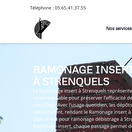
Téléphone :
05.65.41.37.55
Nos services
RAMONAGE INSER
À STRENQUELS
Le Ramonage insert à Strenquels représen
incontournable pour préserver l’efficacité d
chauffage. Avec l’usage quotidien, les dépôts
s’accumulent, rendant le Ramonage insert à 
Que ce soit pour ramonage débistrage à Str
Ramonage insert, chaque passage permet de