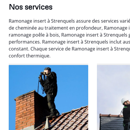
Nos services
Ramonage insert à Strenquels assure des services varié
de cheminée au traitement en profondeur, Ramonage in
ramonage poêle à bois, Ramonage insert à Strenquels ga
performances. Ramonage insert à Strenquels inclut au
constant. Chaque service de Ramonage insert à Strenqu
Benoît 
confort thermique.
07 févr
Ramonage débistr
les règles. Travail
sans mauvaise
recom