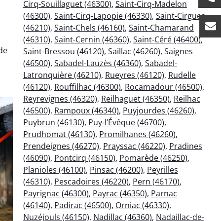
Cirq-Souillaguet (46300)
,
Saint-Cirq-Madelon
(46300)
,
Saint-Cirq-Lapopie (46330)
,
Saint-Cirgues
(46210)
,
Saint-Chels (46160)
,
Saint-Chamarand
(46310)
,
Saint-Cernin (46360)
,
Saint-Céré (46400)
,
de
Saint-Bressou (46120)
,
Saillac (46260)
,
Saignes
(46500)
,
Sabadel-Lauzès (46360)
,
Sabadel-
Latronquière (46210)
,
Rueyres (46120)
,
Rudelle
(46120)
,
Rouffilhac (46300)
,
Rocamadour (46500)
,
Reyrevignes (46320)
,
Reilhaguet (46350)
,
Reilhac
(46500)
,
Rampoux (46340)
,
Puyjourdes (46260)
,
Puybrun (46130)
,
Puy-l’Évêque (46700)
,
Prudhomat (46130)
,
Promilhanes (46260)
,
Prendeignes (46270)
,
Prayssac (46220)
,
Pradines
(46090)
,
Pontcirq (46150)
,
Pomarède (46250)
,
Planioles (46100)
,
Pinsac (46200)
,
Peyrilles
(46310)
,
Pescadoires (46220)
,
Pern (46170)
,
Payrignac (46300)
,
Payrac (46350)
,
Parnac
(46140)
,
Padirac (46500)
,
Orniac (46330)
,
Nuzéjouls (46150)
,
Nadillac (46360)
,
Nadaillac-de-