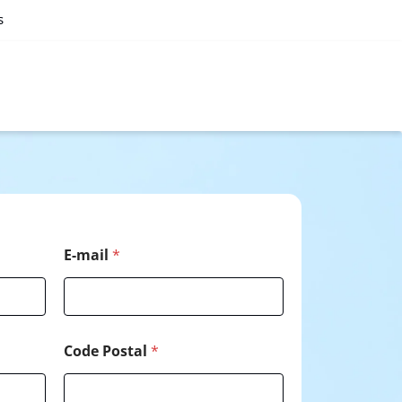
s
*
E-mail
*
*
P
o
s
t
a
Code Postal
*
l