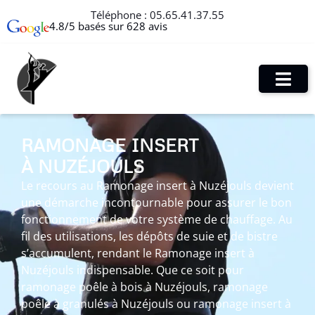
Téléphone :
05.65.41.37.55
4.8/5 basés sur 628 avis
RAMONAGE INSERT
À NUZÉJOULS
Le recours au Ramonage insert à Nuzéjouls devient
une démarche incontournable pour assurer le bon
fonctionnement de votre système de chauffage. Au
fil des utilisations, les dépôts de suie et de bistre
s’accumulent, rendant le Ramonage insert à
Nuzéjouls indispensable. Que ce soit pour
ramonage poêle à bois à Nuzéjouls, ramonage
poêle à granulés à Nuzéjouls ou ramonage insert à