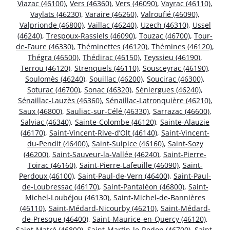
Viazac (46100)
,
Vers (46360)
,
Vers (46090)
,
Vayrac (46110)
,
Vaylats (46230)
,
Varaire (46260)
,
Valroufié (46090)
,
Valprionde (46800)
,
Vaillac (46240)
,
Uzech (46310)
,
Ussel
(46240)
,
Trespoux-Rassiels (46090)
,
Touzac (46700)
,
Tour-
de-Faure (46330)
,
Théminettes (46120)
,
Thémines (46120)
,
Thégra (46500)
,
Thédirac (46150)
,
Teyssieu (46190)
,
Terrou (46120)
,
Strenquels (46110)
,
Sousceyrac (46190)
,
Soulomès (46240)
,
Souillac (46200)
,
Soucirac (46300)
,
Soturac (46700)
,
Sonac (46320)
,
Séniergues (46240)
,
Sénaillac-Lauzès (46360)
,
Sénaillac-Latronquière (46210)
,
Saux (46800)
,
Sauliac-sur-Célé (46330)
,
Sarrazac (46600)
,
Salviac (46340)
,
Sainte-Colombe (46120)
,
Sainte-Alauzie
(46170)
,
Saint-Vincent-Rive-d’Olt (46140)
,
Saint-Vincent-
du-Pendit (46400)
,
Saint-Sulpice (46160)
,
Saint-Sozy
(46200)
,
Saint-Sauveur-la-Vallée (46240)
,
Saint-Pierre-
Toirac (46160)
,
Saint-Pierre-Lafeuille (46090)
,
Saint-
Perdoux (46100)
,
Saint-Paul-de-Vern (46400)
,
Saint-Paul-
de-Loubressac (46170)
,
Saint-Pantaléon (46800)
,
Saint-
Michel-Loubéjou (46130)
,
Saint-Michel-de-Bannières
(46110)
,
Saint-Médard-Nicourby (46210)
,
Saint-Médard-
de-Presque (46400)
,
Saint-Maurice-en-Quercy (46120)
,
Saint-Matré (46800)
,
Saint-Martin-le-Redon (46700)
,
Saint-