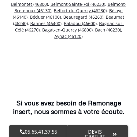
Belmontet (46800)
,
Belmont-Sainte-Foi (46230)
,
Belmont-
Bretenoux (46130)
,
Belfort-du-Quercy (46230)
,
Bélaye
(46140)
,
Béduer (46100)
,
Beauregard (46260)
,
Beaumat
(46240)
,
Bannes (46400)
,
Baladou (46600)
,
Bagnac-sur-
Célé (46270)
,
Bagat-en-Quercy (46800)
,
Bach (46230)
,
Aynac (46120)
Si vous avez besoin de Ramonage
insert, nous sommes à votre écoute.
05.65.41.37.55
DEVIS
GRATUIT