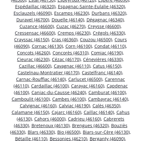
Espédaillac (46320)
,
Espagnac-Sainte-Eulalie (46320)
,
Esclauzels (46090)
,
Escamps (46230)
,
Durbans (46320)
,
Duravel (46700)
,
Douelle (46140)
,
Dégagnac (46340)
,
Cuzance (46600)
,
Cuzac (46270)
,
Creysse (46600)
,
Cressensac (46600)
,
Cremps (46230)
,
Crégols (46330)
,
Crayssac (46150)
,
Cras (46360)
,
Couzou (46500)
,
Cours
(46090)
,
Cornac (46130)
,
Corn (46100)
,
Condat (46110)
,
Concots (46260)
,
Concorès (46310)
,
Comiac (46190)
,
Cieurac (46230)
,
Cézac (46170)
,
Cénevières (46330)
,
Cazillac (46600)
,
Cavagnac (46110)
,
Catus (46150)
,
Castelnau-Montratier (46170)
,
Castelfranc (46140)
,
Carnac-Rouffiac (46140)
,
Carlucet (46500)
,
Carennac
(46110)
,
Cardaillac (46100)
,
Carayac (46160)
,
Capdenac
(46100)
,
Caniac-du-Causse (46240)
,
Camburat (46100)
,
Camboulit (46100)
,
Cambes (46100)
,
Cambayrac (46140)
,
Calvignac (46160)
,
Calviac (46190)
,
Calès (46350)
,
Calamane (46150)
,
Cajarc (46160)
,
Caillac (46140)
,
Cahus
(46130)
,
Cahors (46000)
,
Cadrieu (46160)
,
Cabrerets
(46330)
,
Bretenoux (46130)
,
Brengues (46320)
,
Bouziès
(46330)
,
Blars (46330)
,
Bio (46500)
,
Biars-sur-Cère (46130)
,
Bétaille (46110)
,
Bessonies (46210)
,
Berganty (46090)
,