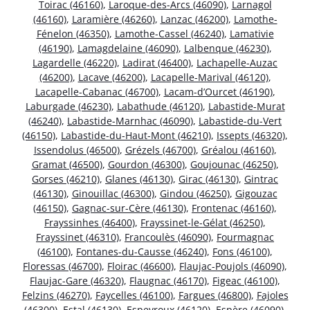
Toirac (46160)
,
Laroque-des-Arcs (46090)
,
Larnagol
(46160)
,
Laramière (46260)
,
Lanzac (46200)
,
Lamothe-
Fénelon (46350)
,
Lamothe-Cassel (46240)
,
Lamativie
(46190)
,
Lamagdelaine (46090)
,
Lalbenque (46230)
,
Lagardelle (46220)
,
Ladirat (46400)
,
Lachapelle-Auzac
(46200)
,
Lacave (46200)
,
Lacapelle-Marival (46120)
,
Lacapelle-Cabanac (46700)
,
Lacam-d’Ourcet (46190)
,
Laburgade (46230)
,
Labathude (46120)
,
Labastide-Murat
(46240)
,
Labastide-Marnhac (46090)
,
Labastide-du-Vert
(46150)
,
Labastide-du-Haut-Mont (46210)
,
Issepts (46320)
,
Issendolus (46500)
,
Grézels (46700)
,
Gréalou (46160)
,
Gramat (46500)
,
Gourdon (46300)
,
Goujounac (46250)
,
Gorses (46210)
,
Glanes (46130)
,
Girac (46130)
,
Gintrac
(46130)
,
Ginouillac (46300)
,
Gindou (46250)
,
Gigouzac
(46150)
,
Gagnac-sur-Cère (46130)
,
Frontenac (46160)
,
Frayssinhes (46400)
,
Frayssinet-le-Gélat (46250)
,
Frayssinet (46310)
,
Francoulès (46090)
,
Fourmagnac
(46100)
,
Fontanes-du-Causse (46240)
,
Fons (46100)
,
Floressas (46700)
,
Floirac (46600)
,
Flaujac-Poujols (46090)
,
Flaujac-Gare (46320)
,
Flaugnac (46170)
,
Figeac (46100)
,
Felzins (46270)
,
Faycelles (46100)
,
Fargues (46800)
,
Fajoles
(46300)
,
Estal (46130)
,
Espeyroux (46120)
,
Espère (46090)
,