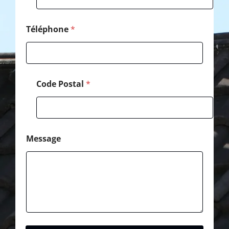
E
-
m
Téléphone
*
a
i
l
Code Postal
*
Message