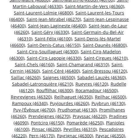
Martin-Labouval (46330)
,
Saint-Martin-de-Vers (46360)
,
Saint-Laurent-Lolmie (46800)
,
Saint-Laurent-les-Tours
(46400)
,
Saint-Jean-Mirabel (46270)
,
Saint-Jean-Lespinasse
(46400)
,
Saint-Jean-Lagineste (46400)
,
Saint-Jean-de-Laur
(46260)
,
Saint-Géry (46330)
,
Saint-Germain-du-Bel-Air
(46310)
,
Saint-Félix (46100)
,
Saint-Denis-lès-Martel
(46600)
,
Saint-Denis-Catus (46150)
,
Saint-Daunès (46800)
,
Saint-Cirq-Souillaguet (46300)
,
Saint-Cirq-Madelon
(46300)
,
Saint-Cirq-Lapopie (46330)
,
Saint-Cirgues (46210)
,
Saint-Chels (46160)
,
Saint-Chamarand (46310)
,
Saint-
Cernin (46360)
,
Saint-Céré (46400)
,
Saint-Bressou (46120)
,
Saillac (46260)
,
Saignes (46500)
,
Sabadel-Lauzès (46360)
,
Sabadel-Latronquière (46210)
,
Rueyres (46120)
,
Rudelle
(46120)
,
Rouffilhac (46300)
,
Rocamadour (46500)
,
Reyrevignes (46320)
,
Reilhaguet (46350)
,
Reilhac (46500)
,
Rampoux (46340)
,
Puyjourdes (46260)
,
Puybrun (46130)
,
Puy-l’Évêque (46700)
,
Prudhomat (46130)
,
Promilhanes
(46260)
,
Prendeignes (46270)
,
Prayssac (46220)
,
Pradines
(46090)
,
Pontcirq (46150)
,
Pomarède (46250)
,
Planioles
(46100)
,
Pinsac (46200)
,
Peyrilles (46310)
,
Pescadoires
(46220)
,
Pern (46170)
,
Payrignac (46300)
,
Payrac (46350)
,