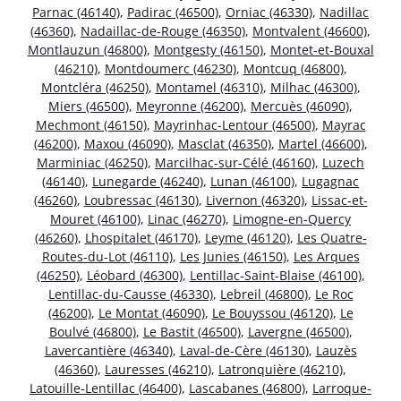
Parnac (46140)
,
Padirac (46500)
,
Orniac (46330)
,
Nadillac
(46360)
,
Nadaillac-de-Rouge (46350)
,
Montvalent (46600)
,
Montlauzun (46800)
,
Montgesty (46150)
,
Montet-et-Bouxal
(46210)
,
Montdoumerc (46230)
,
Montcuq (46800)
,
Montcléra (46250)
,
Montamel (46310)
,
Milhac (46300)
,
Miers (46500)
,
Meyronne (46200)
,
Mercuès (46090)
,
Mechmont (46150)
,
Mayrinhac-Lentour (46500)
,
Mayrac
(46200)
,
Maxou (46090)
,
Masclat (46350)
,
Martel (46600)
,
Marminiac (46250)
,
Marcilhac-sur-Célé (46160)
,
Luzech
(46140)
,
Lunegarde (46240)
,
Lunan (46100)
,
Lugagnac
(46260)
,
Loubressac (46130)
,
Livernon (46320)
,
Lissac-et-
Mouret (46100)
,
Linac (46270)
,
Limogne-en-Quercy
(46260)
,
Lhospitalet (46170)
,
Leyme (46120)
,
Les Quatre-
Routes-du-Lot (46110)
,
Les Junies (46150)
,
Les Arques
(46250)
,
Léobard (46300)
,
Lentillac-Saint-Blaise (46100)
,
Lentillac-du-Causse (46330)
,
Lebreil (46800)
,
Le Roc
(46200)
,
Le Montat (46090)
,
Le Bouyssou (46120)
,
Le
Boulvé (46800)
,
Le Bastit (46500)
,
Lavergne (46500)
,
Lavercantière (46340)
,
Laval-de-Cère (46130)
,
Lauzès
(46360)
,
Lauresses (46210)
,
Latronquière (46210)
,
Latouille-Lentillac (46400)
,
Lascabanes (46800)
,
Larroque-