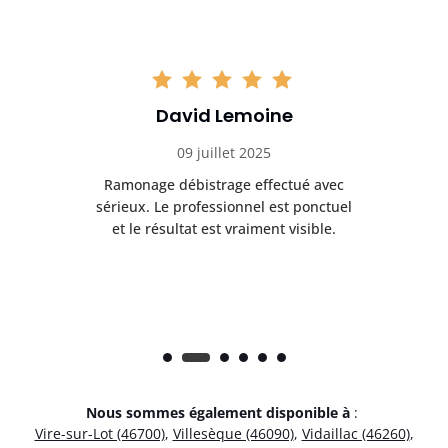
David Lemoine
09 juillet 2025
Ramonage débistrage effectué avec
T
s
sérieux. Le professionnel est ponctuel
et le résultat est vraiment visible.
e
Nous sommes également disponible à
:
Vire-sur-Lot (46700)
,
Villesèque (46090)
,
Vidaillac (46260)
,